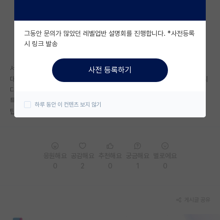
자유 게시판(아무개랩)
그동안 문의가 많았던 레벨업반 설명회를 진행합니다. *사전등록
미국 유학 게시판
시 링크 발송
미국 대학원 합격 후기 게시판
서카포연고 제외하면 다 비슷비슷한가요?
사전 등록하기
대학원생 모집 게시판
대기업 취업 희망하는데 학부가 지거국이라서 어떻게 해야 할지 모르겠습니
다.
대학원 합격 후기 게시판
특별히 저쪽 제외하고도 괜찮은 곳이 있을까요?
하루 동안 이 컨텐츠 보지 않기
팁 부탁드립니다!
연구실(PI) 홍보 게시판
석박사 채용 정보 게시판
응원해요
공감해요
추천해요
궁금해요
별로에요
임용 정보 게시판
0
2
0
1
0
학부 인턴 게시판
취업 게시판
게시글 공유
임용 후기 게시판