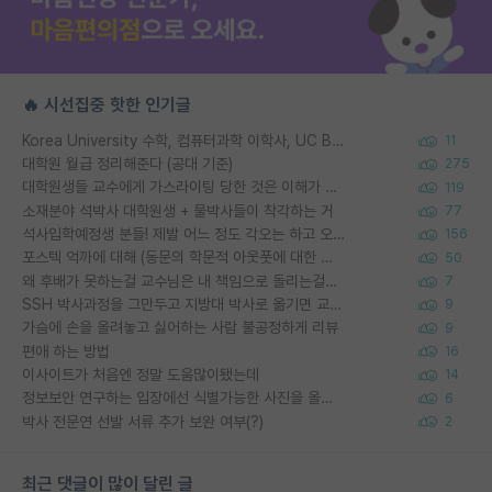
🔥 시선집중 핫한 인기글
Korea University 수학, 컴퓨터과학 이학사, UC Berkeley 산업공학 대학원 공학박사가 되는 것은 쉽지 않겠죠?
11
대학원 월급 정리해준다 (공대 기준)
275
대학원생들 교수에게 가스라이팅 당한 것은 이해가 갑니다. 안타깝네요.
119
소재분야 석박사 대학원생 + 물박사들이 착각하는 거
77
석사입학예정생 분들! 제발 어느 정도 각오는 하고 오세요.
156
포스텍 억까에 대해 (동문의 학문적 아웃풋에 대한 반박)
50
왜 후배가 못하는걸 교수님은 내 책임으로 돌리는걸까요?
7
SSH 박사과정을 그만두고 지방대 박사로 옮기면 교수의 꿈은 끝일까요?
9
가슴에 손을 올려놓고 싫어하는 사람 불공정하게 리뷰
9
편애 하는 방법
16
이사이트가 처음엔 정말 도움많이됐는데
14
정보보안 연구하는 입장에선 식별가능한 사진을 올리는건 비추이긴함
6
박사 전문연 선발 서류 추가 보완 여부(?)
2
최근 댓글이 많이 달린 글