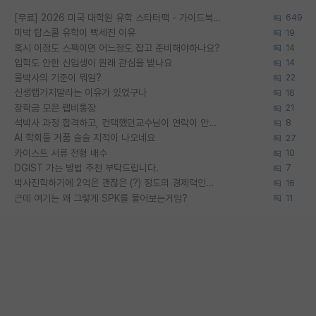
[무료] 2026 미국 대학원 유학 스타터팩 - 가이드북 & 합격자 컨택메일 템플릿
649
미박 탑스쿨 유학이 빡세진 이유
19
혹시 이정도 스펙이면 어느정도 잡고 준비해야하나요?
14
입학도 안한 신입생이 원래 관심을 받나요
14
물박사의 기준이 뭐임?
22
신생랩가지말라는 이유가 있었구나
16
장학금 모은 랩비통장
21
석박사 과정 합격하고, 컨택했던교수님이 연락이 안됩니다...
8
AI 학회들 거품 슬슬 지적이 나오네요
27
카이스트 서류 전형 배수
10
DGIST 가는 방법 추천 부탁드립니다.
7
박사진학하기에 2억은 괜찮은 (?) 정도의 경제력인가요
16
근데 여기는 왜 그렇게 SPK를 물어보는거임?
11