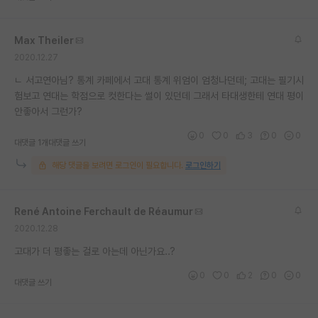
재팬라운지 🌸
Max Theiler
2020.12.27
ㄴ 서고연아님? 통계 카페에서 고대 통계 위엄이 엄청나던데; 고대는 필기시
험보고 연대는 학점으로 컷한다는 썰이 있던데 그래서 타대생한테 연대 평이
안좋아서 그런가?
0
0
3
0
0
대댓글 1개
대댓글 쓰기
해당 댓글을 보려면 로그인이 필요합니다.
로그인하기
René Antoine Ferchault de Réaumur
2020.12.28
고대가 더 평좋는 걸로 아는데 아닌가요..?
0
0
2
0
0
대댓글 쓰기