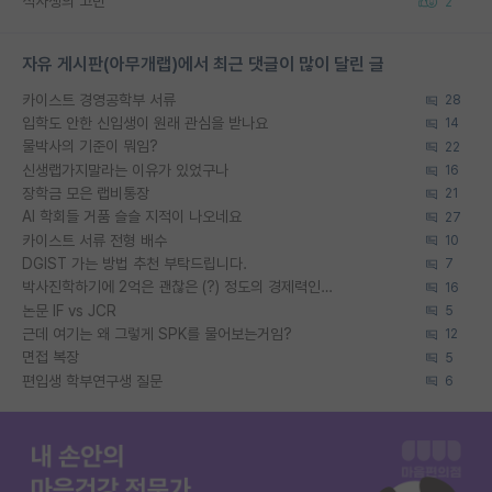
석사생의 고민
2
자유 게시판(아무개랩)에서 최근 댓글이 많이 달린 글
카이스트 경영공학부 서류
28
입학도 안한 신입생이 원래 관심을 받나요
14
물박사의 기준이 뭐임?
22
신생랩가지말라는 이유가 있었구나
16
장학금 모은 랩비통장
21
AI 학회들 거품 슬슬 지적이 나오네요
27
카이스트 서류 전형 배수
10
DGIST 가는 방법 추천 부탁드립니다.
7
박사진학하기에 2억은 괜찮은 (?) 정도의 경제력인가요
16
논문 IF vs JCR
5
근데 여기는 왜 그렇게 SPK를 물어보는거임?
12
면접 복장
5
편입생 학부연구생 질문
6