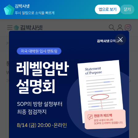
김박사넷
앱으로 보기
닫기
푸시 알림으로 소식을 빠르게
커뮤니티 홈
자유 게시판(아무개랩)
대학원생 모집
통계, 데이터 사이언스 석사
국내대학원 정보
William Carlos Williams
연구실&오픈랩
2020.12.26
4
11147
커뮤니티
커뮤니티 홈
전체글보기
베스트 게시판
IF 명예의전당