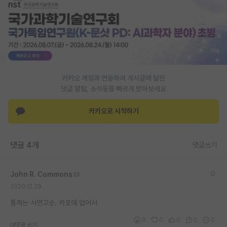
PI 전용 게시판
인문사회 계열 게시판
특수/전문대학원 게시판
반도체/AI 게시판
카카오 계정과 연동하여 게시글에 달린
댓글 알람, 소식등을 빠르게 받아보세요
장학금/장학생 게시판
카카오로 시작하기
학술 정보 게시판
홍보 게시판
댓글 4개
댓글쓰기
커리어
John R. Commons
유학교육
2020.12.26
이벤트
통계는 서연고순. 카포에 없어서
반도체 아카데미
0
0
0
0
0
대댓글 쓰기