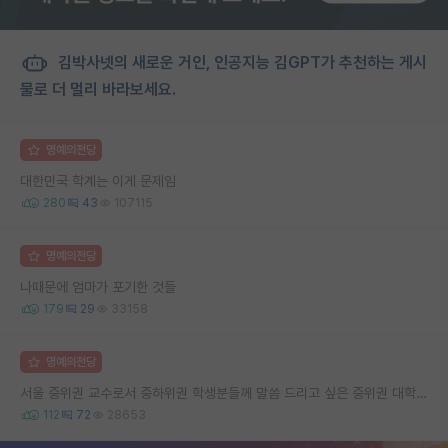
김박사넷의 새로운 거인, 인공지능 김GPT가 추천하는 게시
물로 더 멀리 바라보세요.
명예의전당
대한민국 학계는 이게 문제임
280
43
107115
명예의전당
나때문에 엄마가 포기한 것들
179
29
33158
명예의전당
서울 중위권 교수로서 중하위권 학생분들께 말씀 드리고 싶은 중위권 대학 연구실의 강점
112
72
28653