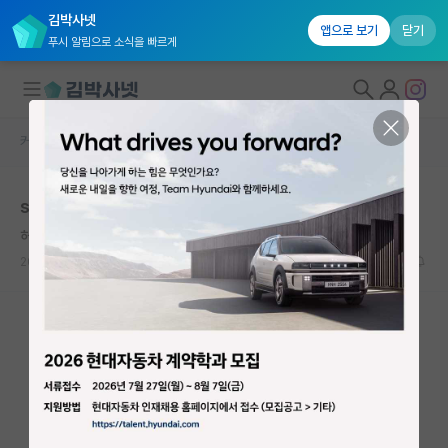
김박사넷
앱으로 보기
닫기
푸시 알림으로 소식을 빠르게
커뮤니티 홈
자유 게시판(아무개랩)
대학원생 모집
skp 지원 스펙
국내대학원 정보
허탈한 레오나르도 다빈치
연구실&오픈랩
2026.06.09
12
1831
커뮤니티
커뮤니티 홈
전체글보기
베스트 게시판
IF 명예의전당