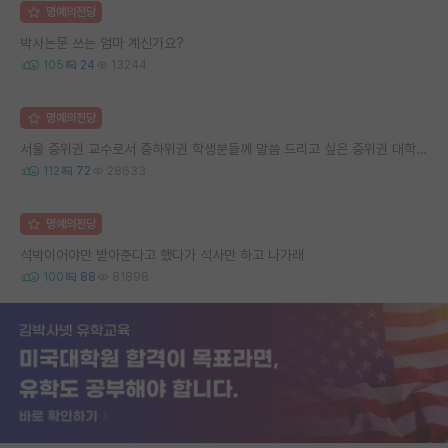
명예의전당
박사논문 쓰는 엄마 계신가요?
105
24
13244
명예의전당
서울 중위권 교수로서 중하위권 학생분들께 말씀 드리고 싶은 중위권 대학 연구실의 강점
112
72
28633
명예의전당
석박이어야만 받아준다고 했다가 석사만 하고 나가래
100
88
81898