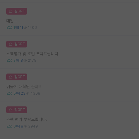
김GPT
메일...
1
11
1406
김GPT
스펙평가 및 조언 부탁드립니다.
2
8
2178
김GPT
뒤늦게 대학원 준비!!!
5
23
4368
김GPT
스펙 평가 부탁드립니다.
0
8
2949