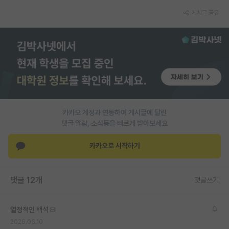
게시글 공유
PI 전용 게시판
인문사회 계열 게시판
특수/전문대학원 게시판
반도체/AI 게시판
장학금/장학생 게시판
카카오 계정과 연동하여 게시글에 달린
학술 정보 게시판
댓글 알람, 소식등을 빠르게 받아보세요
홍보 게시판
카카오로 시작하기
커리어
유학교육
댓글 12개
댓글쓰기
이벤트
열정적인 백석
반도체 아카데미
2026.06.10