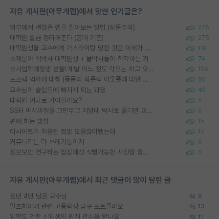
자유 게시판(아무개랩)에서 핫한 인기글은?
외부에서 괜찮은 랩을 알아보는 방법 (장문주의)
275
대학원 월급 정리해준다 (공대 기준)
275
대학원생들 교수에게 가스라이팅 당한 것은 이해가 갑니다. 안타깝네요.
119
소재분야 석박사 대학원생 + 물박사들이 착각하는 거
74
석사입학예정생 분들! 제발 어느 정도 각오는 하고 오세요.
156
포스텍 억까에 대해 (동문의 학문적 아웃풋에 대한 반박)
50
교수님이 슬럼프에 빠지게 되는 과정
40
대학원 어디로 가야할까요?
5
SSH 박사과정을 그만두고 지방대 박사로 옮기면 교수의 꿈은 끝일까요?
9
편애 하는 방법
15
이사이트가 처음엔 정말 도움많이됐는데
14
커뮤니티는 다 쓰레기통이지
6
정보보안 연구하는 입장에선 식별가능한 사진을 올리는건 비추이긴함
5
자유 게시판(아무개랩)에서 최근 댓글이 많이 달린 글
정년 4년 남은 교수님
9
알츠하이머 관련 고등학생 탐구 포트폴리오
13
입학도 안한 신입생이 원래 관심을 받나요
11