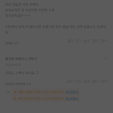
국내 저널은 거의 무의미
재팬라운지 🌸
토익성적은 컷 이상이면 무관한 수준
국가장학금은 ㅋㅋ
인턴에서 실적 더 올리시면 운좋으면 한두 랩실 정도 컨택 닿을수도 있겠네
요
0
1
0
0
0
대댓글 쓰기
즐거운 프랜시스 크릭
2026.06.10
국장도 스펙이 되나요…?
0
0
0
0
0
대댓글 2개
대댓글 쓰기
해당 댓글을 보려면 로그인이 필요합니다.
로그인하기
해당 댓글을 보려면 로그인이 필요합니다.
로그인하기