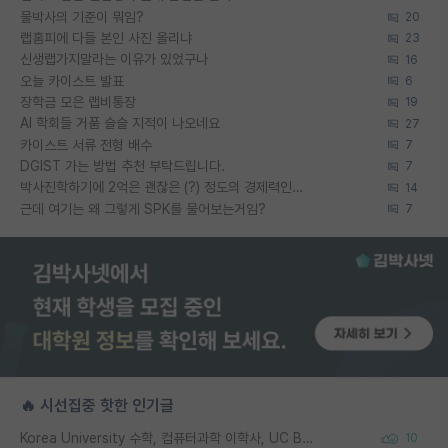
물박사의 기준이 뭐임?
20
랩홈피에 다들 본인 사진 올리냐
23
신생랩가지말라는 이유가 있었구나
16
오늘 카이스트 발표
6
장학금 모은 랩비통장
19
AI 학회들 거품 슬슬 지적이 나오네요
27
카이스트 서류 전형 배수
7
DGIST 가는 방법 추천 부탁드립니다.
7
박사진학하기에 2억은 괜찮은 (?) 정도의 경제력인가요
14
근데 여기는 왜 그렇게 SPK를 물어보는거임?
7
🔥 시선집중 핫한 인기글
Korea University 수학, 컴퓨터과학 이학사, UC Berkeley 산업공학 대학원 공학박사가 되는 것은 쉽지 않겠죠?
10