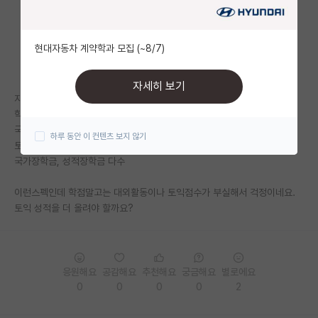
자유 게시판(아무개랩)
현대자동차 계약학과 모집 (~8/7)
미국 유학 게시판
미국 대학원 합격 후기 게시판
자세히 보기
지거국 (부산경북) 자연대 4.46/4.5 (1/50)
대학원생 모집 게시판
학부인턴 6개월
국내저널 공동저자 1편
하루 동안 이 컨텐츠 보지 않기
대학원 합격 후기 게시판
토익 750
국가장학금, 성적장학금 다수
연구실(PI) 홍보 게시판
이런스펙인데 학점말고는 대외활동이나 토익점수가 부실해서 걱정이네요.
석박사 채용 정보 게시판
토익 성적을 더 올려야 할까요?
임용 정보 게시판
학부 인턴 게시판
응원해요
공감해요
추천해요
궁금해요
별로에요
취업 게시판
0
0
0
0
2
임용 후기 게시판