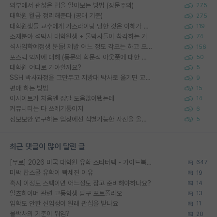
외부에서 괜찮은 랩을 알아보는 방법 (장문주의)
275
대학원 월급 정리해준다 (공대 기준)
275
대학원생들 교수에게 가스라이팅 당한 것은 이해가 갑니다. 안타깝네요.
119
소재분야 석박사 대학원생 + 물박사들이 착각하는 거
74
석사입학예정생 분들! 제발 어느 정도 각오는 하고 오세요.
156
포스텍 억까에 대해 (동문의 학문적 아웃풋에 대한 반박)
50
대학원 어디로 가야할까요?
5
SSH 박사과정을 그만두고 지방대 박사로 옮기면 교수의 꿈은 끝일까요?
9
편애 하는 방법
15
이사이트가 처음엔 정말 도움많이됐는데
14
커뮤니티는 다 쓰레기통이지
6
정보보안 연구하는 입장에선 식별가능한 사진을 올리는건 비추이긴함
5
최근 댓글이 많이 달린 글
[무료] 2026 미국 대학원 유학 스타터팩 - 가이드북 & 합격자 컨택메일 템플릿
647
미박 탑스쿨 유학이 빡세진 이유
19
혹시 이정도 스펙이면 어느정도 잡고 준비해야하나요?
14
알츠하이머 관련 고등학생 탐구 포트폴리오
13
입학도 안한 신입생이 원래 관심을 받나요
11
물박사의 기준이 뭐임?
20