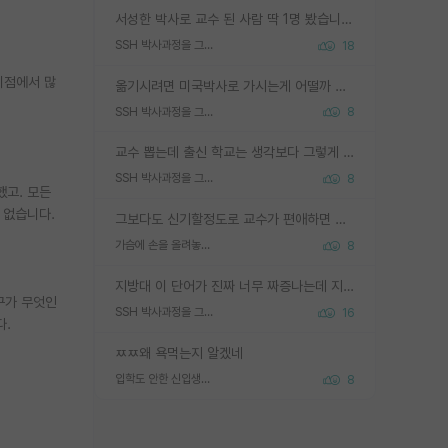
서성한 박사로 교수 된 사람 딱 1명 봤습니다. 근데 지방대 박사로 교수된 거는 기적이 일어나야되요. 서성한 학부부터여도 빡센게 교수임용일텐데 지방대박사로 무슨 교수가 되나요...... 중소기업/중견기업 팀장급/연구소장급이나 될거 같네요.
SSH 박사과정을 그만두고 지방대 박사로 옮기면 교수의 꿈은 끝일까요?
18
이점에서 많
옮기시려면 미국박사로 가시는게 어떨까 싶네요. 교수가 꿈이면 미국박사 하고 미국교수 까지 같이 노리시는게 기회가 많지 않을까요?
SSH 박사과정을 그만두고 지방대 박사로 옮기면 교수의 꿈은 끝일까요?
8
교수 뽑는데 출신 학교는 생각보다 그렇게 안 봄. 앞으로는 더 안 보게 될거임. 박사는 어디서 진행해도 됨. 단, 제대로 쌓고 좋은 실적 만들 수 있다면. 그런데 지방대는 그럴 가능성이 지극히 낮음. 나만 열심히 잘 하면 된다? 인간은 주변 환경에 지배되는 나약한 존재임. 주변의 지방대 대학원생과 섞이고 지방 특유의 여유로움 또는 나쁘게 얘기해서 나태함에 젖어 살다보면 교수의 꿈 자체를 잊어버리게 될 가능성도 있음. 주변 환경이 70~80%임.
SSH 박사과정을 그만두고 지방대 박사로 옮기면 교수의 꿈은 끝일까요?
8
했고. 모든
 없습니다.
그보다도 신기할정도로 교수가 편애하면 그사람만 논문이 되더라구요 내용이 다른 사람보다 허접해도요
가슴에 손을 올려놓고 싫어하는 사람 불공정하게 리뷰
8
지방대 이 단어가 진짜 너무 짜증나는데 지방대면 다 그냥 쓰레기인가요? 무슨 말 같지도 않은 댓글들이 있는건지??? 지방에도 충분히 좋은 대학 많고 충분히 잘하는 교수님들 많습니다 포항공대 4개 IST 대표 지거국들 여기 모두 다 지방에 있고 여기 출신들 중에 교수하는 분들 적지 않습니다 지거국 출신이 무슨 교수를 하냐?라고 생각할 사람들 많은데 상위 대표 지거국에 아웃라이어들 많습니다 결국 개인의 연구역량과 실적이 중요합니다 이 역량을 펼치는데 있어서 지도교수와의 합도 중요합니다. 그리고 경력이 필요하면 해외포닥까지 다녀오세요
구가 무엇인
SSH 박사과정을 그만두고 지방대 박사로 옮기면 교수의 꿈은 끝일까요?
16
다.
ㅉㅉ왜 욕먹는지 알겠네
입학도 안한 신입생이 원래 관심을 받나요
8