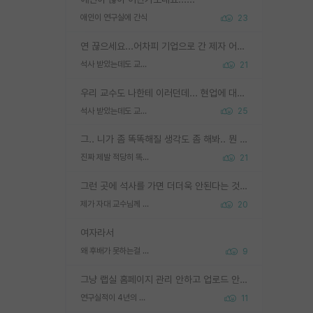
애인이 연구실에 간식
23
연 끊으세요...어차피 기업으로 간 제자 어떻게 못합니다. 기업에서는 교수들 사기꾼으로 보는 시선도 강하고, 앞에서나 교수님하고 떠받들어주지 많이 무시합니다. 영향력도 0에 수렴합니다. 그리고 생각해보십시오. 석사로 기업간 제자가 무슨 힘이 있다고 과제를 달라고 합니까? 말만 교수지 무능력자라고 생각합니다. 세금이 아깝습니다.
석사 받았는데도 교수랑 연락한다.
21
우리 교수도 나한테 이러던데... 현업에 대해 이해가 전혀 없고, 자기 말이면 다 되는 줄 알고. 학위동안 지도는 커녕 잡일만 시켜놓고 이제와서 주기적으로 연락 없으면 싸가지 없는 제자가 되버림.
석사 받았는데도 교수랑 연락한다.
25
그.. 니가 좀 똑똑해질 생각도 좀 해봐.. 뭔 연구를 선배랑 계속 같이할 생각을하냐 박사과정이
진짜 제발 적당히 똑똑한 박사과정이라도 위에 있었으면..
21
그런 곳에 석사를 가면 더더욱 안된다는 것을 깨달으시면 된겁니다!
제가 자대 교수님께 무례하게 행동한 걸까요?
20
여자라서
왜 후배가 못하는걸 교수님은 내 책임으로 돌리는걸까요?
9
그냥 랩실 홈페이지 관리 안하고 업로드 안한거 아님?
연구실적이 4년의 공백이 있는거 어떻게 생각하냐
11