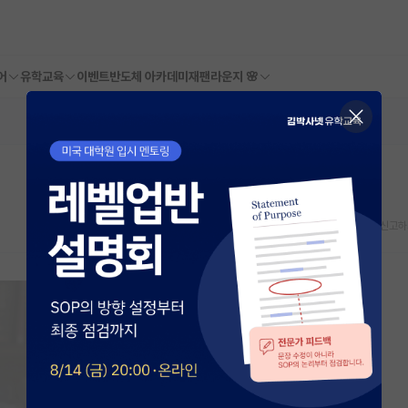
어
유학교육
이벤트
반도체 아카데미
재팬라운지 🌸
스크랩
신고하