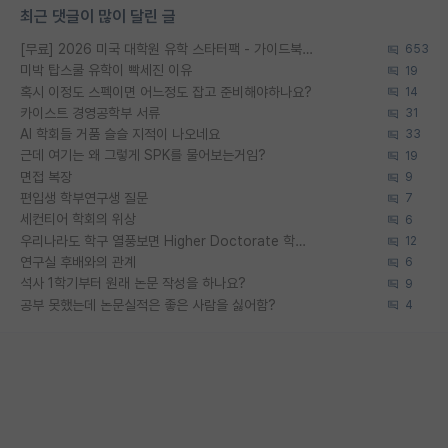
최근 댓글이 많이 달린 글
[무료] 2026 미국 대학원 유학 스타터팩 - 가이드북 & 합격자 컨택메일 템플릿
653
미박 탑스쿨 유학이 빡세진 이유
19
혹시 이정도 스펙이면 어느정도 잡고 준비해야하나요?
14
카이스트 경영공학부 서류
31
AI 학회들 거품 슬슬 지적이 나오네요
33
근데 여기는 왜 그렇게 SPK를 물어보는거임?
19
면접 복장
9
편입생 학부연구생 질문
7
세컨티어 학회의 위상
6
우리나라도 학구 열풍보면 Higher Doctorate 학위가 필요하다고 봅니다.
12
연구실 후배와의 관계
6
석사 1학기부터 원래 논문 작성을 하나요?
9
공부 못했는데 논문실적은 좋은 사람을 싫어함?
4