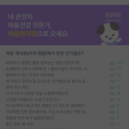
자유 게시판(아무개랩)에서 핫한 인기글은?
외부에서 괜찮은 랩을 알아보는 방법 (장문주의)
280
소재분야 석박사 대학원생 + 물박사들이 착각하는 거
79
말바꾸기 하는 교수는 피하세요
55
왜 후배가 못하는걸 교수님은 내 책임으로 돌리는걸까요?
7
편애 하는 방법
17
이사이트가 처음엔 정말 도움많이됐는데
16
신생랩가지말라는 이유가 있었구나
20
박사진학하기에 2억은 괜찮은 (?) 정도의 경제력인가요
8
타대학원 컨텍 준비중인데, 지도교수님께는 언제 말씀드려야 할까요?
2
정출연 학연 박사 질문(DGIST)
2
통신 관련 랩 추천
3