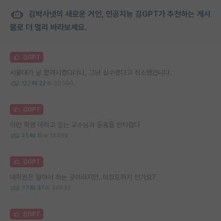
김박사넷의 새로운 거인, 인공지능 김GPT가 추천하는 게시
물로 더 멀리 바라보세요.
김GPT
서울대가 날 합격시켰다더니, 그냥 실수였다고 취소했습니다.
127
22
60590
김GPT
이런 학생 데리고 있는 교수님과 동료들 안타깝다
45
11
13499
김GPT
대학원은 알아서 하는 곳이라지만..이정도까지 인가요?
73
31
34834
김GPT