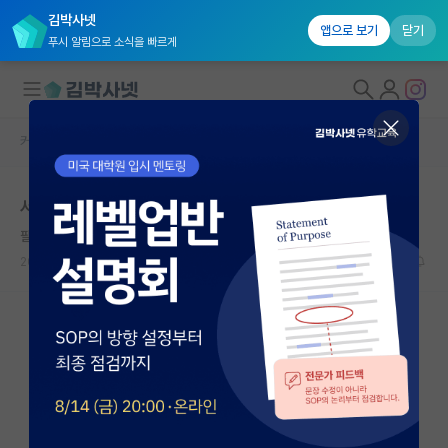
김박사넷
앱으로 보기
닫기
푸시 알림으로 소식을 빠르게
커뮤니티 홈
자유 게시판(아무개랩)
대학원생 모집
서울대는 갈수록 연구행정 부분이 더 지저분해지네요.
국내대학원 정보
팔팔한 아인슈타인
연구실&오픈랩
2026.06.12
9
7159
커뮤니티
커뮤니티 홈
전체글보기
베스트 게시판
IF 명예의전당