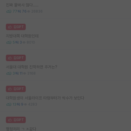
진짜 물박사 많다.....
77
76
26836
김GPT
지방대쪽 대학원인데
5
3
8010
김GPT
서울대 대학원 진학하면 주거는?
3
11
3168
김GPT
대학원생이 서울라이프 타령부터가 싹수가 보인다
13
9
4283
김GPT
행정처리 ㄱ ㅈ같다