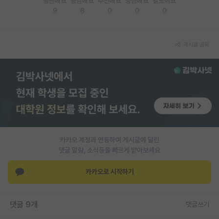
응원해요
공감해요
추천해요
궁금해요
별로에요
9
6
0
0
0
PI 전용 게시판
인문사회 계열 게시판
게시글 공유
특수/전문대학원 게시판
반도체/AI 게시판
장학금/장학생 게시판
학술 정보 게시판
홍보 게시판
카카오 계정과 연동하여 게시글에 달린
댓글 알람, 소식등을 빠르게 받아보세요
커리어
유학교육
카카오로 시작하기
이벤트
댓글 9개
댓글쓰기
반도체 아카데미