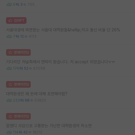
0
3
705
김GPT
서울대생에 외면받는 서울대 대학원들&hellip;자교 출신 비율 단 26%
7
12
4113
명예의전당
기다리던 저널측에서 연락이 왔습니다. 저 accept 되었습니다ㅠㅠ
174
52
67058
명예의전당
대학원생은 왜 돈에 대해 초연해야함?
233
98
53825
명예의전당
알앤디 삭감으로 고통받는 가난한 대학원생의 하소연
114
42
18212