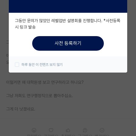
자유 게시판(아무개랩)
그동안 문의가 많았던 레벨업반 설명회를 진행합니다. *사전등록
미국 유학 게시판
시 링크 발송
미국 대학원 합격 후기 게시판
그동안 연구행정을 대학원생/산학측에서 나눠서 진행했는데
사전 등록하기
대학원생 모집 게시판
이제부터는 연구행정을 대학원생이 전부 다 떠맡는 시스템으로 개편한다네
대학원 합격 후기 게시판
요.
하루 동안 이 컨텐츠 보지 않기
연구실(PI) 홍보 게시판
이럴거면 왜 대학원생 보고 연구하라고 하나요?
석박사 채용 정보 게시판
그냥 저희도 연구행정직으로 뽑아주십쇼.
임용 정보 게시판
학부 인턴 게시판
그게 더 낫겠네요.
취업 게시판
임용 후기 게시판