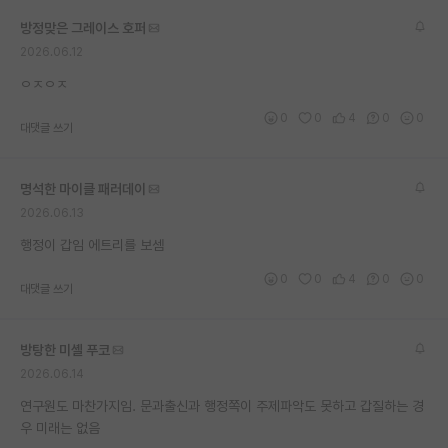
재팬라운지 🌸
방정맞은 그레이스 호퍼
2026.06.12
ㅇㅈㅇㅈ
0
0
4
0
0
대댓글 쓰기
명석한 마이클 패러데이
2026.06.13
행정이 갑임 에트리를 보셈
0
0
4
0
0
대댓글 쓰기
방탕한 미셸 푸코
2026.06.14
연구원도 마찬가지임. 문과출신과 행정쪽이 주제파악도 못하고 갑질하는 경
우 미래는 없음