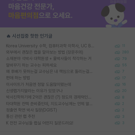
🔥 시선집중 핫한 인기글
Korea University 수학, 컴퓨터과학 이학사, UC Berkeley 산업공학 대학원 공학박사가 되는 것은 쉽지 않겠죠?
11
외부에서 괜찮은 랩을 알아보는 방법 (장문주의)
280
소재분야 석박사 대학원생 + 물박사들이 착각하는 거
79
말바꾸기 하는 교수는 피하세요
55
왜 후배가 못하는걸 교수님은 내 책임으로 돌리는걸까요?
7
편애 하는 방법
17
이사이트가 처음엔 정말 도움많이됐는데
16
신생랩가지말라는 이유가 있었구나
20
박사진학하기에 2억은 괜찮은 (?) 정도의 경제력인가요
8
타대학원 컨텍 준비중인데, 지도교수님께는 언제 말씀드려야 할까요?
2
정출연 학연 박사 질문(DGIST)
2
통신 관련 랩 추천
3
K 전전 교수님들 랩실 어떤지 질문드려요!
3