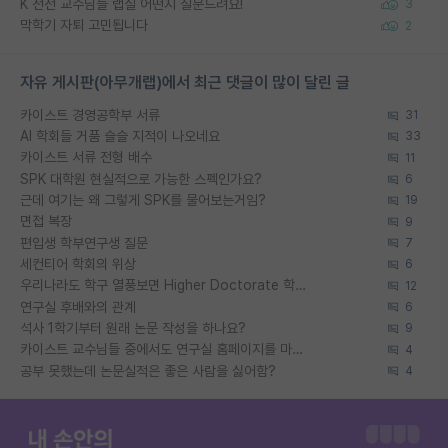
K 전전 교수님들 랩실 어떤지 질문드려요!
3
막학기 자퇴 고민됩니다
2
자유 게시판(아무개랩)에서 최근 댓글이 많이 달린 글
카이스트 경영공학부 서류
31
AI 학회들 거품 슬슬 지적이 나오네요
33
카이스트 서류 전형 배수
11
SPK 대학원 현실적으로 가능한 스펙인가요?
6
근데 여기는 왜 그렇게 SPK를 물어보는거임?
19
면접 복장
9
편입생 학부연구생 질문
7
세컨티어 학회의 위상
6
우리나라도 학구 열풍보면 Higher Doctorate 학위가 필요하다고 봅니다.
12
연구실 후배와의 관계
6
석사 1학기부터 원래 논문 작성을 하나요?
9
카이스트 교수님들 중에서도 연구실 홈페이지를 마련 안 하신 분들이 계시던데
4
공부 못했는데 논문실적은 좋은 사람을 싫어함?
4