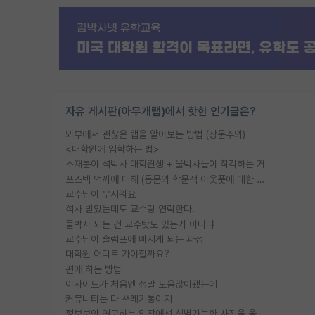
자유 게시판(아무개랩)에서 핫한 인기글은?
외부에서 괜찮은 랩을 알아보는 방법 (장문주의)
<대학원에 입학하는 법>
소재분야 석박사 대학원생 + 물박사들이 착각하는 거
포스텍 억까에 대해 (동문의 학문적 아웃풋에 대한 반박)
교수님이 무서워요
석사 받았는데도 교수랑 연락한다.
물박사 되는 건 교수탓도 있는거 아니냐
교수님이 슬럼프에 빠지게 되는 과정
대학원 어디로 가야할까요?
편애 하는 방법
이사이트가 처음엔 정말 도움많이됐는데
커뮤니티는 다 쓰레기통이지
정보보안 연구하는 입장에선 식별가능한 사진을 올리는건 비추이긴함