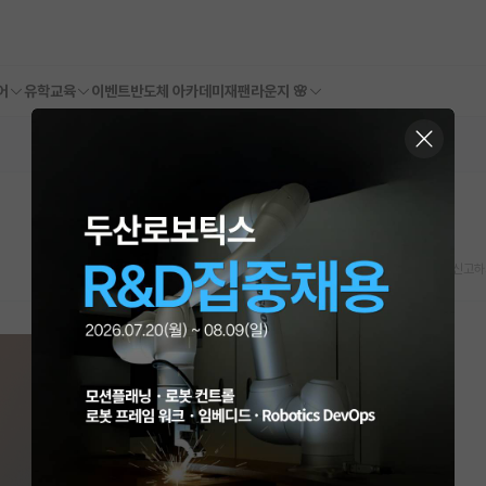
어
유학교육
이벤트
반도체 아카데미
재팬라운지 🌸
스크랩
신고하