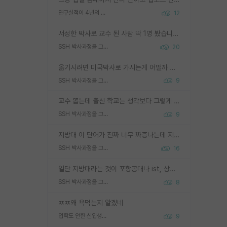
연구실적이 4년의 공백이 있는거 어떻게 생각하냐
12
서성한 박사로 교수 된 사람 딱 1명 봤습니다. 근데 지방대 박사로 교수된 거는 기적이 일어나야되요. 서성한 학부부터여도 빡센게 교수임용일텐데 지방대박사로 무슨 교수가 되나요...... 중소기업/중견기업 팀장급/연구소장급이나 될거 같네요.
SSH 박사과정을 그만두고 지방대 박사로 옮기면 교수의 꿈은 끝일까요?
20
옮기시려면 미국박사로 가시는게 어떨까 싶네요. 교수가 꿈이면 미국박사 하고 미국교수 까지 같이 노리시는게 기회가 많지 않을까요?
SSH 박사과정을 그만두고 지방대 박사로 옮기면 교수의 꿈은 끝일까요?
9
교수 뽑는데 출신 학교는 생각보다 그렇게 안 봄. 앞으로는 더 안 보게 될거임. 박사는 어디서 진행해도 됨. 단, 제대로 쌓고 좋은 실적 만들 수 있다면. 그런데 지방대는 그럴 가능성이 지극히 낮음. 나만 열심히 잘 하면 된다? 인간은 주변 환경에 지배되는 나약한 존재임. 주변의 지방대 대학원생과 섞이고 지방 특유의 여유로움 또는 나쁘게 얘기해서 나태함에 젖어 살다보면 교수의 꿈 자체를 잊어버리게 될 가능성도 있음. 주변 환경이 70~80%임.
SSH 박사과정을 그만두고 지방대 박사로 옮기면 교수의 꿈은 끝일까요?
9
지방대 이 단어가 진짜 너무 짜증나는데 지방대면 다 그냥 쓰레기인가요? 무슨 말 같지도 않은 댓글들이 있는건지??? 지방에도 충분히 좋은 대학 많고 충분히 잘하는 교수님들 많습니다 포항공대 4개 IST 대표 지거국들 여기 모두 다 지방에 있고 여기 출신들 중에 교수하는 분들 적지 않습니다 지거국 출신이 무슨 교수를 하냐?라고 생각할 사람들 많은데 상위 대표 지거국에 아웃라이어들 많습니다 결국 개인의 연구역량과 실적이 중요합니다 이 역량을 펼치는데 있어서 지도교수와의 합도 중요합니다. 그리고 경력이 필요하면 해외포닥까지 다녀오세요
SSH 박사과정을 그만두고 지방대 박사로 옮기면 교수의 꿈은 끝일까요?
16
일단 지방대라는 것이 포항공대나 ist, 상위 지거국은 아니라고 생각하겠습니다. 그런곳은 서성한에 비해 소위 대학 네임밸류가 크게 뒤떨어지지는 않으니까요. 대학 이름이 중요하냐? 당연합니다. 대학 이름이 좋아서 좋은 아웃풋이 나오는 것이냐, 좋은 대학은 좋은 사람과 좋은 기회가 몰려있으니 아웃풋도 자연스럽게 좋아지는 것이냐? 대답하기 어려운 문제입니다. 아직 한국 사회에서 학벌을 보는 것도, 특히 이공계를 중심으로 학벌보다는 실적 위주라는 분위기가 형성되는 것도 사실입니다. 지방대 출신으로 전임교수가 될수 있느냐? 가능 불가능을 따지면 당연히 가능입니다. 지방대 박사 출신으로 전임교원이 된 경우가 실제로 있으니까요. 현실적인 가능성이 있느냐? 지금 이정도 대학의 교수가 되고싶다고 생각되는 대학 들어가서 컴공과 교수 목록 켜고 박사 어디서 받았는지 쭉 한번 보세요. 냉정하게 지방대 출신인 분들이 많지는 않으실겁니다.
SSH 박사과정을 그만두고 지방대 박사로 옮기면 교수의 꿈은 끝일까요?
8
ㅉㅉ왜 욕먹는지 알겠네
입학도 안한 신입생이 원래 관심을 받나요
9