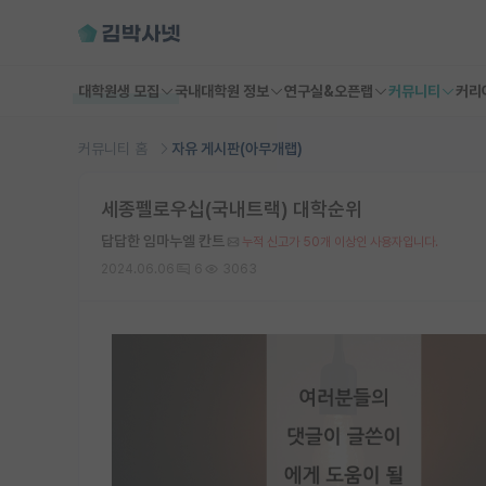
대학원생 모집
국내대학원 정보
연구실&오픈랩
커뮤니티
커리
커뮤니티 홈
자유 게시판(아무개랩)
세종펠로우십(국내트랙) 대학순위
답답한 임마누엘 칸트
누적 신고가 50개 이상인 사용자입니다.
2024.06.06
6
3063