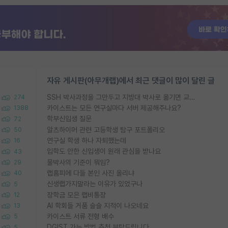
자유 게시판(아무개랩)에서 최근 댓글이 많이 달린 글
SSH 박사과정을 그만두고 지방대 박사로 옮기면 교수의 꿈은 끝일까요?
274
카이스트는 모든 연구실마다 서버 제공해주나요?
1388
학부신입생 질문
72
알츠하이머 관련 고등학생 탐구 포트폴리오
50
연구실 학생 하나 자퇴했는데
16
입학도 안한 신입생이 원래 관심을 받나요
43
물박사의 기준이 뭐임?
29
랩홈피에 다들 본인 사진 올리냐
40
신생랩가지말라는 이유가 있었구나
5
장학금 모은 랩비통장
12
AI 학회들 거품 슬슬 지적이 나오네요
13
카이스트 서류 전형 배수
5
DGIST 가는 방법 추천 부탁드립니다.
5