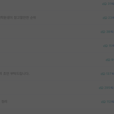
31
대학원생이 참고할만한 순위
23
38
15
9
의 조언 부탁드립니다.
137
295
점 정리
112