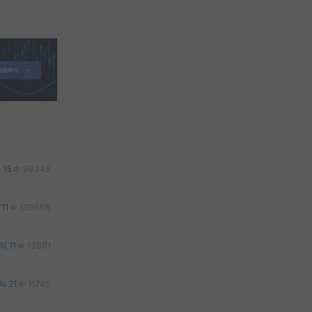
15
99345
11
139666
11
13501
21
11745