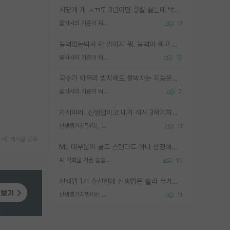
서당개 개 ㅅㄲ도 3년이면 풍월 읊는데 박사 5년 이상 대리고 있으면서 물된건 교수 탓 맞는ㄱ게 거기가 서당이 아니란 소리임
물박사의 기준이 뭐임?
11
능력없는박사 란 말이지 뭐. 능력이 뭐고 능력이 있다는게 뭔지는 사람마다 기준이 다르니까 얘기해봐야 서로 자기 기준만 얘기해서 논쟁이 끝이 안나고. 주위에서 능력있고 야심있는 신입생이 교수가 유의미한 피드백을 아예 안주면서 제대로된 과제에 참여해볼 기회도 제공하지 않고 잡일 뺑뺑이만 돌려서 맨날 단순작업만 하면서 밤새다가 눈빛이 점점 죽어가는걸 본 사람은 물박사는 교수탓이라고 하고, 교수는 이것저것 알려도 주고 기회도 주고 사수 동기 붙여주면서 어떻게든 끌고가려고 하는데 본인이 매일 뺀질거리면서 출근 하는둥마는둥 하다가 기껏 와서도 폰이나 쳐다보다가 실험 망치고 저녁약속있어서 먼저 가볼게요~ 하는걸 본 사람은 물박사는 본인탓이라고 함.
물박사의 기준이 뭐임?
12
교수가 아무리 방치해도 물박사는 지능문제고 본인 의지 문제임. 만물 교수탓 하는 애들이 이상한거임.
물박사의 기준이 뭐임?
7
가지마라. 신생랩이고 내가 석사 3학기차인데 최고참인데 나도 아무것도 모르는데 교수가 후배들 왜 논문 교육 안시키냐. 논문 왜 안 써오냐 닦달한다
신생랩가지말라는 이유가 있었구나
11
게시글 공유
ML 대부분이 골드 스탠다드 하나 상정해놓고 (벤치마크 데이터셋이 여러 개면 여러 개 상정) 그거 얼마나 잘 맞추나 싸움임 가끔 번뜩이는 설계 철학을 보여주는 논문들도 있지만 대부분 그거 성적 얼마나 더 올리느라에 혈안이 되어 있는 측면이 잇음
AI 학회들 거품 슬슬 지적이 나오네요
10
신생랩 1기 출신인데 신생랩은 줠라 무거운 바벨 같은거임. 들면 대박인데 못들면 깔려 죽음. 아무도 알려주지 않는 환경에서 자생해야하지만, 일단 살아남았다면 그 어떤 사람보다 악착같고 생존력 높은 사람으로 거듭날 수 있음
신생랩가지말라는 이유가 있었구나
11