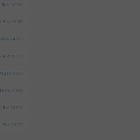
19
49467
31
23147
40
44309
14
12608
21
6337
52
41926
45
78735
37
79137