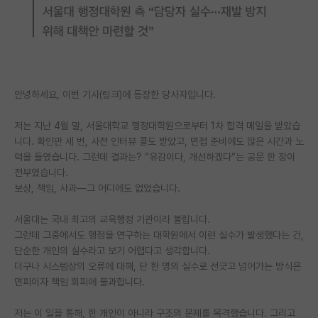
PI 전용 게시판
인문사회 계열 게시판
특수/전문대학원 게시판
안녕하세요, 이번 기사(링크)에 등장한 당사자입니다.
반도체/AI 게시판
저는 지난 4월 말, 서울대학교 행정대학원으로부터 1차 합격 메일을 받았습
장학금/장학생 게시판
니다. 확인만 세 번, 사전 인터뷰 콜도 받았고, 면접 준비에도 많은 시간과 노
력을 들였습니다. 그런데 결과는? “유감이다, 개선하겠다“는 공문 한 장이
학술 정보 게시판
전부였습니다.
보상, 책임, 사과—그 어디에도 없었습니다.
홍보 게시판
서울대는 국내 최고의 교육행정 기관이라 불립니다.
커리어
그런데 그중에서도 행정을 연구하는 대학원에서 이런 실수가 발생했다는 건,
유학교육
단순한 개인의 실수라고 보기 어렵다고 생각합니다.
더구나 시스템상의 오류에 대해, 단 한 명의 실수로 선긋고 넘어가는 방식은
이벤트
면피이자 책임 회피에 불과합니다.
반도체 아카데미
저는 이 일을 통해, 한 개인이 아니라 구조의 문제를 목격했습니다. 그리고