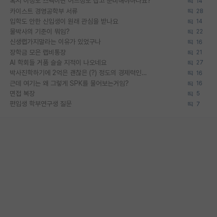
혹시 이정도 스펙이면 어느정도 잡고 준비해야하나요?
14
카이스트 경영공학부 서류
28
입학도 안한 신입생이 원래 관심을 받나요
14
물박사의 기준이 뭐임?
22
신생랩가지말라는 이유가 있었구나
16
장학금 모은 랩비통장
21
AI 학회들 거품 슬슬 지적이 나오네요
27
박사진학하기에 2억은 괜찮은 (?) 정도의 경제력인가요
16
근데 여기는 왜 그렇게 SPK를 물어보는거임?
16
면접 복장
5
편입생 학부연구생 질문
7