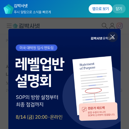
김박사넷
앱으로 보기
닫기
푸시 알림으로 소식을 빠르게
커뮤니티 홈
자유 게시판(아무개랩)
대학원생 모집
본문이 수정되지 않는 박제글입니다.
국내대학원 정보
서울대가 날 합격시켰다더니, 그냥 실수였다고 취소했습
연구실&오픈랩
니다.
커뮤니티
노래하는 노엄 촘스키
2025.05.14
22
60571
커뮤니티 홈
전체글보기
베스트 게시판
IF 명예의전당