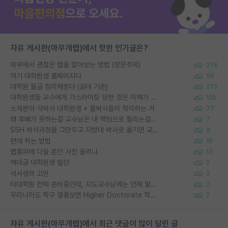
자유 게시판(아무개랩)에서 핫한 인기글은?
외부에서 괜찮은 랩을 알아보는 방법 (장문주의)
276
여기 대학원생 홈페이지다
59
대학원 월급 정리해준다 (공대 기준)
275
대학원생들 교수에게 가스라이팅 당한 것은 이해가 갑니다. 안타깝네요.
120
소재분야 석박사 대학원생 + 물박사들이 착각하는 거
77
왜 후배가 못하는걸 교수님은 내 책임으로 돌리는걸까요?
7
SSH 박사과정을 그만두고 지방대 박사로 옮기면 교수의 꿈은 끝일까요?
9
편애 하는 방법
16
랩홈피에 다들 본인 사진 올리냐
13
역대급 대학원생 빌런
2
석사생의 고민
2
타대학원 컨텍 준비중인데, 지도교수님께는 언제 말씀드려야 할까요?
2
우리나라도 학구 열풍보면 Higher Doctorate 학위가 필요하다고 봅니다.
2
자유 게시판(아무개랩)에서 최근 댓글이 많이 달린 글