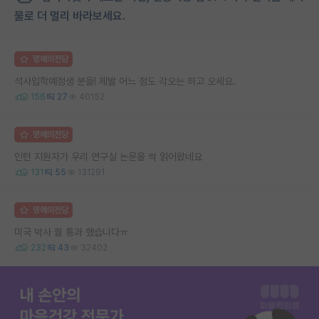
물로 더 멀리 바라보세요.
명예의전당
석사입학예정생 분들! 제발 어느 정도 각오는 하고 오세요.
156
27
40152
명예의전당
인턴 지원자가 우리 연구실 논문을 싹 읽어왔네요
131
55
131291
명예의전당
미국 박사 퀄 통과 했습니다ㅠ
232
43
32402