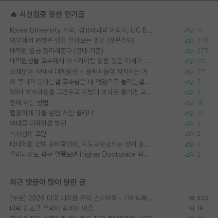
🔥 시선집중 핫한 인기글
Korea University 수학, 컴퓨터과학 이학사, UC Berkeley 산업공학 대학원 공학박사가 되는 것은 쉽지 않겠죠?
11
외부에서 괜찮은 랩을 알아보는 방법 (장문주의)
276
대학원 월급 정리해준다 (공대 기준)
275
대학원생들 교수에게 가스라이팅 당한 것은 이해가 갑니다. 안타깝네요.
120
소재분야 석박사 대학원생 + 물박사들이 착각하는 거
77
왜 후배가 못하는걸 교수님은 내 책임으로 돌리는걸까요?
7
SSH 박사과정을 그만두고 지방대 박사로 옮기면 교수의 꿈은 끝일까요?
9
편애 하는 방법
16
랩홈피에 다들 본인 사진 올리냐
13
역대급 대학원생 빌런
2
석사생의 고민
2
타대학원 컨텍 준비중인데, 지도교수님께는 언제 말씀드려야 할까요?
2
우리나라도 학구 열풍보면 Higher Doctorate 학위가 필요하다고 봅니다.
2
최근 댓글이 많이 달린 글
[무료] 2026 미국 대학원 유학 스타터팩 - 가이드북 & 합격자 컨택메일 템플릿
652
미박 탑스쿨 유학이 빡세진 이유
19