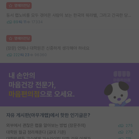
명예의전당
동서 랩노비를 모두 겪어온 사람이 보는 한국의 워라밸, 그리고 간곡한 당부의 말씀
89
11
17334
명예의전당
(장문) 언제나 대학원은 신중하게 생각해야 하네요
222
23
96360
자유 게시판(아무개랩)에서 핫한 인기글은?
외부에서 괜찮은 랩을 알아보는 방법 (장문주의)
275
대학원 월급 정리해준다 (공대 기준)
275
대학원생들 교수에게 가스라이팅 당한 것은 이해가 갑니다. 안타깝네요.
119