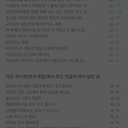
소재분야 석박사 대학원생 + 물박사들이 착각하는 거
76
석사입학예정생 분들! 제발 어느 정도 각오는 하고 오세요.
156
포스텍 억까에 대해 (동문의 학문적 아웃풋에 대한 반박)
50
교수님이 슬럼프에 빠지게 되는 과정
40
왜 후배가 못하는걸 교수님은 내 책임으로 돌리는걸까요?
6
대학원 어디로 가야할까요?
5
편애 하는 방법
16
이사이트가 처음엔 정말 도움많이됐는데
14
커뮤니티는 다 쓰레기통이지
6
정보보안 연구하는 입장에선 식별가능한 사진을 올리는건 비추이긴함
6
자유 게시판(아무개랩)에서 최근 댓글이 많이 달린 글
알츠하이머 관련 고등학생 탐구 포트폴리오
14
입학도 안한 신입생이 원래 관심을 받나요
11
물박사의 기준이 뭐임?
22
랩홈피에 다들 본인 사진 올리냐
23
신생랩가지말라는 이유가 있었구나
16
오늘 카이스트 발표
6
장학금 모은 랩비통장
19