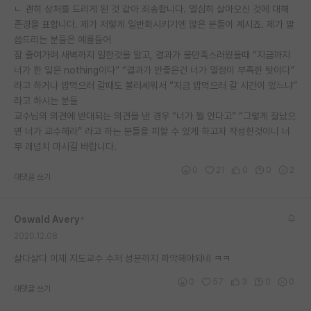
ㄴ 괜히 상처를 드리게 된 것 같아 죄송합니다. 열심히 살아오신 것에 대해
존경을 표합니다. 제가 저렇게 일반화시키기엔 많은 분들이 계시죠. 제가 말
씀드리는 분들은 예를들어
잠 줄여가며 새벽까지 일한것을 알고, 결과가 불만족스러웠을때 “지금까지
너가 한 일은 nothing이다” “결과가 안좋은건 너가 열정이 부족한 탓이다”
라고 하거나 밥먹으러 갈때도 불러세워서 “지금 밥먹으러 갈 시간이 있느냐”
라고 하시는 분들
교수님의 의견에 반대되는 의견을 낸 경우 “너가 뭘 안다고” “그렇게 잘났으
면 너가 교수해라” 라고 하는 분들을 피할 수 있게 하고자 작성한것이니 너
무 괘념치 마시길 바랍니다.
0
21
0
0
2
대댓글 쓰기
Oswald Avery
*
2020.12.08
살다살다 이제 지도교수 수저 성분까지 파악해야되네 ㅋㅋ
0
57
3
0
0
대댓글 쓰기