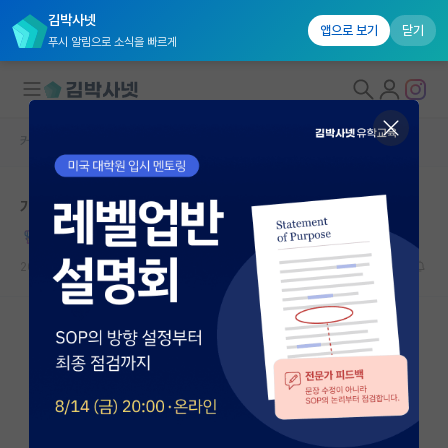
김박사넷
앱으로 보기
닫기
푸시 알림으로 소식을 빠르게
커뮤니티 홈
자유 게시판(아무개랩)
대학원생 모집
개천용 스타일 교수님 연구실은 입학 다시 생각해보세요
국내대학원 정보
Malcolm Dole
연구실&오픈랩
2020.12.08
21
20169
커뮤니티
커뮤니티 홈
전체글보기
베스트 게시판
IF 명예의전당