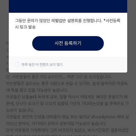
자유 게시판(아무개랩)
그동안 문의가 많았던 레벨업반 설명회를 진행합니다. *사전등록
미국 유학 게시판
시 링크 발송
미국 대학원 합격 후기 게시판
사전 등록하기
어렸을때부터 집안의 가난 등 공부하는데 역경이 많았다던가
대학원생 모집 게시판
고졸로 일하다가 뒤늦게 지방 어디 사립대가서 spk석사 찍고 미국 탑티어
스쿨에서 박사를 하다 오셨다던가
대학원 합격 후기 게시판
사실 이런 분들은 인생에서 가까이 할만한 사람들입니다. 정말 대단하시고,
하루 동안 이 컨텐츠 보지 않기
존경받아 마땅하고, 인생 멘토로써, 자극제로써 좋으신 분들이죠...
연구실(PI) 홍보 게시판
단, 이런분들이 좋은 지도교수인가... 하면 그건 잘 모르겠습니다.
이런분들은 겉으로는 좋은 사람으로 보일 수 있지만, 쉽게 말하자면 마음속
석박사 채용 정보 게시판
에 독을 품고 있을 가능성이 높습니다.
임용 정보 게시판
이분들은 남들놀때 독하게 공부, 일을 하셔서 어떻게든 해내온 분들이기 때
문에, 당신이 성과가 잘 나오지 않을때 가만히 기다리는것을 잘 못해주실 가
학부 인턴 게시판
능성이 높습니다.
이분들은 본인의 인생을 래퍼들이 맨날 하는 말마냥 show&prove 하며 살
취업 게시판
아오신 분이라, 자기애가 강하고 권위적일 가능성이 높습니다.
만약 이분들의 가정환경이 그리 여유있지 않았고, 박사기간동안 결혼하셨었
임용 후기 게시판