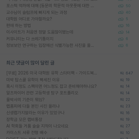
포스텍 억까에 대해 (동문의 학문적 아웃풋에 대한 반박)
50
교수님이 슬럼프에 빠지게 되는 과정
40
대학원 어디로 가야할까요?
5
편애 하는 방법
16
이사이트가 처음엔 정말 도움많이됐는데
14
커뮤니티는 다 쓰레기통이지
6
정보보안 연구하는 입장에선 식별가능한 사진을 올리는건 비추이긴함
6
최근 댓글이 많이 달린 글
[무료] 2026 미국 대학원 유학 스타터팩 - 가이드북 & 합격자 컨택메일 템플릿
647
미박 탑스쿨 유학이 빡세진 이유
19
혹시 이정도 스펙이면 어느정도 잡고 준비해야하나요?
14
알츠하이머 관련 고등학생 탐구 포트폴리오
14
물박사의 기준이 뭐임?
22
랩홈피에 다들 본인 사진 올리냐
23
신생랩가지말라는 이유가 있었구나
16
장학금 모은 랩비통장
19
AI 학회들 거품 슬슬 지적이 나오네요
27
카이스트 서류 전형 배수
10