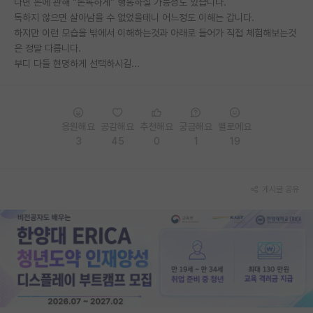
다면 돈에 관해 “돈독하게” 행동하실 가능성도 있습니다.
독하지 않으면 살아남을 수 없었을테니 어느정도 이해는 갑니다.
PI 전용 게시판
하지만 이런 모습을 밖에서 이해하는것과 아래로 들어가 직접 체험해보는것
은 정말 다릅니다.
인문사회 계열 게시판
부디 다들 현명하게 선택하시길...
특수/전문대학원 게시판
반도체/AI 게시판
응원해요
공감해요
추천해요
궁금해요
별로에요
장학금/장학생 게시판
3
45
0
1
19
학술 정보 게시판
홍보 게시판
게시글 공유
커리어
유학교육
이벤트
반도체 아카데미