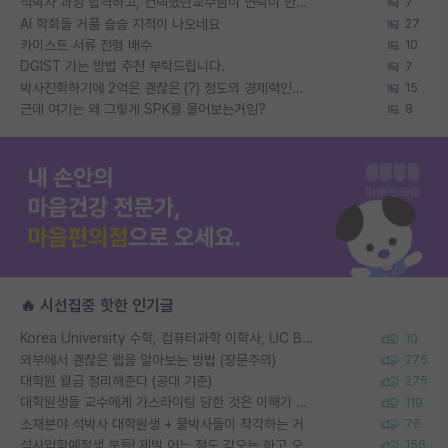
석박사 과정 합격하고, 컨택했던교수님이 연락이 안됩니다...
7
AI 학회들 거품 슬슬 지적이 나오네요
27
카이스트 서류 전형 배수
10
DGIST 가는 방법 추천 부탁드립니다.
7
박사진학하기에 2억은 괜찮은 (?) 정도의 경제력인가요
15
근데 여기는 왜 그렇게 SPK를 물어보는거임?
8
🔥 시선집중 핫한 인기글
Korea University 수학, 컴퓨터과학 이학사, UC Berkeley 산업공학 대학원 공학박사가 되는 것은 쉽지 않겠죠?
10
외부에서 괜찮은 랩을 알아보는 방법 (장문주의)
275
대학원 월급 정리해준다 (공대 기준)
275
대학원생들 교수에게 가스라이팅 당한 것은 이해가 갑니다. 안타깝네요.
119
소재분야 석박사 대학원생 + 물박사들이 착각하는 거
76
석사입학예정생 분들! 제발 어느 정도 각오는 하고 오세요.
156