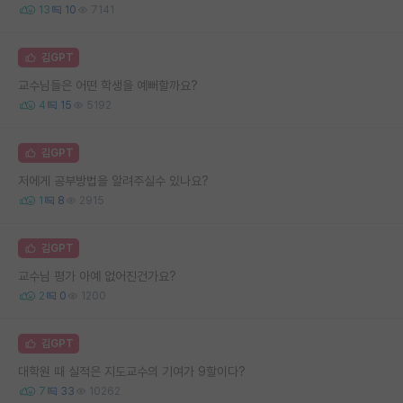
13
10
7141
김GPT
교수님들은 어떤 학생을 예뻐할까요?
4
15
5192
김GPT
저에게 공부방법을 알려주실수 있나요?
1
8
2915
김GPT
교수님 평가 아예 없어진건가요?
2
0
1200
김GPT
대학원 때 실적은 지도교수의 기여가 9할이다?
7
33
10262