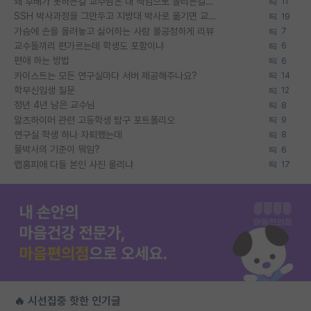
왜 후배가 못하는걸 교수님은 내 책임으로 돌리는걸까요?
11
SSH 박사과정을 그만두고 지방대 박사로 옮기면 교수의 꿈은 끝일까요?
19
가슴에 손을 올려놓고 싫어하는 사람 불공정하게 리뷰
7
교수들끼리 편가르는데 학생도 포함이냐
6
편애 하는 방법
6
카이스트는 모든 연구실마다 서버 제공해주나요?
14
학부신입생 질문
12
정년 4년 남은 교수님
8
알츠하이머 관련 고등학생 탐구 포트폴리오
9
연구실 학생 하나 자퇴했는데
8
물박사의 기준이 뭐임?
6
랩홈피에 다들 본인 사진 올리냐
17
🔥 시선집중 핫한 인기글