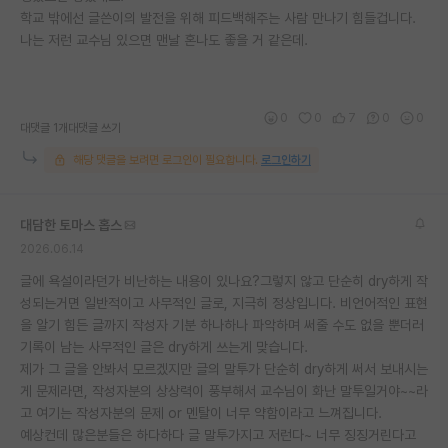
학교 밖에선 글쓴이의 발전을 위해 피드백해주는 사람 만나기 힘들겁니다.
재팬라운지 🌸
나는 저런 교수님 있으면 맨날 혼나도 좋을 거 같은데.
0
0
7
0
0
대댓글 1개
대댓글 쓰기
해당 댓글을 보려면 로그인이 필요합니다.
로그인하기
대담한 토마스 홉스
2026.06.14
글에 욕설이라던가 비난하는 내용이 있나요?그렇지 않고 단순히 dry하게 작
성되는거면 일반적이고 사무적인 글로, 지극히 정상입니다. 비언어적인 표현
을 알기 힘든 글까지 작성자 기분 하나하나 파악하며 써줄 수도 없을 뿐더러
기록이 남는 사무적인 글은 dry하게 쓰는게 맞습니다.
제가 그 글을 안봐서 모르겠지만 글의 말투가 단순히 dry하게 써서 보내시는
게 문제라면, 작성자분의 상상력이 풍부해서 교수님이 화난 말투일거야~~라
고 여기는 작성자분의 문제 or 멘탈이 너무 약함이라고 느껴집니다.
예상컨데 많은분들은 하다하다 글 말투가지고 저런다~ 너무 징징거린다고