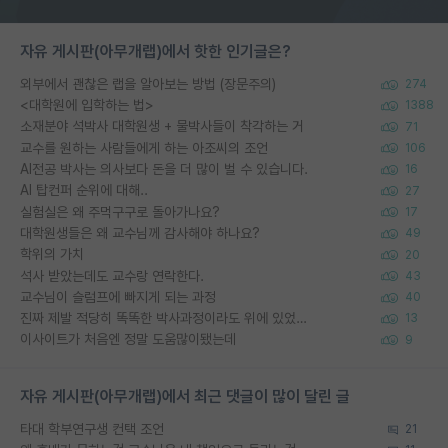
자유 게시판(아무개랩)에서 핫한 인기글은?
외부에서 괜찮은 랩을 알아보는 방법 (장문주의)
274
<대학원에 입학하는 법>
1388
소재분야 석박사 대학원생 + 물박사들이 착각하는 거
71
교수를 원하는 사람들에게 하는 아조씨의 조언
106
AI전공 박사는 의사보다 돈을 더 많이 벌 수 있습니다.
16
AI 탑컨퍼 순위에 대해..
27
실험실은 왜 주먹구구로 돌아가나요?
17
대학원생들은 왜 교수님께 감사해야 하나요?
49
학위의 가치
20
석사 받았는데도 교수랑 연락한다.
43
교수님이 슬럼프에 빠지게 되는 과정
40
진짜 제발 적당히 똑똑한 박사과정이라도 위에 있었으면..
13
이사이트가 처음엔 정말 도움많이됐는데
9
자유 게시판(아무개랩)에서 최근 댓글이 많이 달린 글
타대 학부연구생 컨택 조언
21