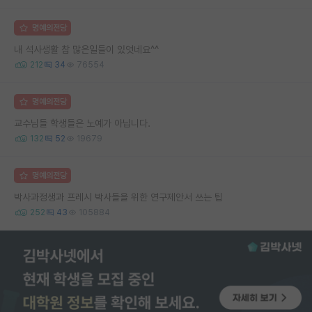
명예의전당
내 석사생활 참 많은일들이 있엇네요^^
212
34
76554
명예의전당
교수님들 학생들은 노예가 아닙니다.
132
52
19679
명예의전당
박사과정생과 프레시 박사들을 위한 연구제안서 쓰는 팁
252
43
105884