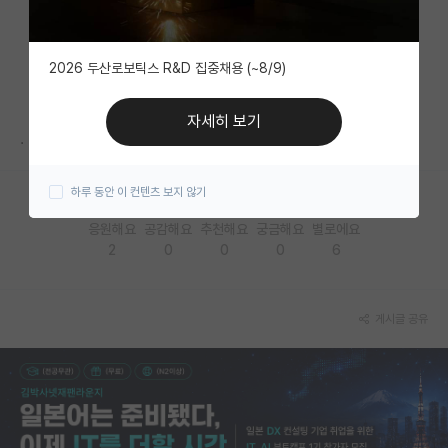
자유 게시판(아무개랩)
2026 두산로보틱스 R&D 집중채용 (~8/9)
미국 유학 게시판
미국 대학원 합격 후기 게시판
자세히 보기
.
대학원생 모집 게시판
하루 동안 이 컨텐츠 보지 않기
대학원 합격 후기 게시판
응원해요
공감해요
추천해요
궁금해요
별로에요
연구실(PI) 홍보 게시판
2
0
0
0
6
석박사 채용 정보 게시판
임용 정보 게시판
게시글 공유
학부 인턴 게시판
취업 게시판
임용 후기 게시판