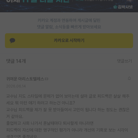
PI 전용 게시판
카카오 계정과 연동하여 게시글에 달린
인문사회 계열 게시판
댓글 알람, 소식등을 빠르게 받아보세요
특수/전문대학원 게시판
카카오로 시작하기
반도체/AI 게시판
장학금/장학생 게시판
댓글 14개
댓글쓰기
학술 정보 게시판
귀여운 아리스토텔레스
홍보 게시판
2026.06.14
커리어
교수님 지도 스타일에 문제가 없어 보이는데 설마 글로 피드백은 살살 해주
세요 뭐 이런 얘기 하려고 하는건 아니죠?
유학교육
교수님 피드백을 제가 잘 못 받아들여서 고민이 됩니다 하는 정도는 괜찮은
거 같아요.
이벤트
졸업하고 사회 나가서 혼날때마다 퇴사할게 아니라면
피드백이 자신에 대한 영구적인 평가가 아니라 개선의 기회로 보는 시각이
반도체 아카데미
생겼으면 좋겠네요.