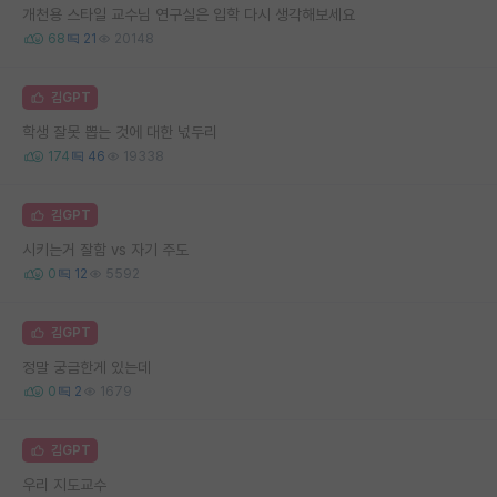
개천용 스타일 교수님 연구실은 입학 다시 생각해보세요
68
21
20148
김GPT
학생 잘못 뽑는 것에 대한 넋두리
174
46
19338
김GPT
시키는거 잘함 vs 자기 주도
0
12
5592
김GPT
정말 궁금한게 있는데
0
2
1679
김GPT
우리 지도교수