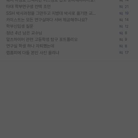
혹시 이정도 스펙이면 어느정도 잡고 준비해야하나요?
14
타대 학부연구생 컨택 조언
21
SSH 박사과정을 그만두고 지방대 박사로 옮기면 교수의 꿈은 끝일까요?
19
카이스트는 모든 연구실마다 서버 제공해주나요?
14
학부신입생 질문
12
정년 4년 남은 교수님
8
알츠하이머 관련 고등학생 탐구 포트폴리오
9
연구실 학생 하나 자퇴했는데
8
랩홈피에 다들 본인 사진 올리냐
17