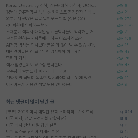
Korea University 수학, 컴퓨터과학 이학사, UC Berkeley 산업공학 대학원 공학박사가 되는 것은 쉽지 않겠죠?
6
경북대 컴퓨터학부 4.4 -> 카이스트 전기전자 석박사통합과정 합격
21
외부에서 괜찮은 랩을 알아보는 방법 (장문주의)
274
<대학원에 입학하는 법>
1388
소재분야 석박사 대학원생 + 물박사들이 착각하는 거
71
교수를 원하는 사람들에게 하는 아조씨의 조언
106
AI전공 박사는 의사보다 돈을 더 많이 벌 수 있습니다.
16
대학원생들은 왜 교수님께 감사해야 하나요?
49
학위의 가치
20
석사 받았는데도 교수랑 연락한다.
43
교수님이 슬럼프에 빠지게 되는 과정
40
진짜 제발 적당히 똑똑한 박사과정이라도 위에 있었으면..
13
이사이트가 처음엔 정말 도움많이됐는데
9
최근 댓글이 많이 달린 글
[무료] 2026 미국 대학원 유학 스타터팩 - 가이드북 & 합격자 컨택메일 템플릿
644
미국 박사, 정말 도전해볼 만할까요?
9
미국 박사 컨택 메일 답변 질문
10
미박 탑스쿨 유학이 빡세진 이유
17