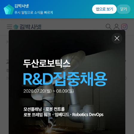
김박사넷
앱으로 보기
닫기
푸시 알림으로 소식을 빠르게
커뮤니티 홈
자유 게시판(아무개랩)
대학원생 모집
교수님 지도 스타일에 대한 의견을 표출해도 되는걸까요?
국내대학원 정보
후회하는 프리모 레비
연구실&오픈랩
2026.06.14
14
2125
커뮤니티
커뮤니티 홈
전체글보기
베스트 게시판
IF 명예의전당