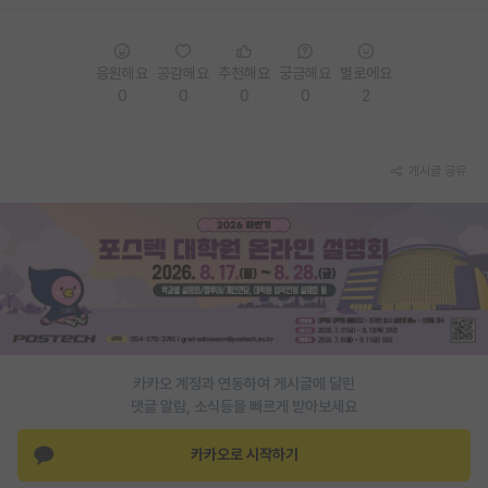
PI 전용 게시판
응원해요
공감해요
추천해요
궁금해요
별로에요
인문사회 계열 게시판
0
0
0
0
2
특수/전문대학원 게시판
반도체/AI 게시판
게시글 공유
장학금/장학생 게시판
학술 정보 게시판
홍보 게시판
커리어
유학교육
카카오 계정과 연동하여 게시글에 달린
댓글 알람, 소식등을 빠르게 받아보세요
이벤트
카카오로 시작하기
반도체 아카데미