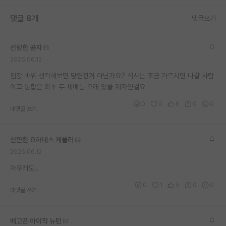
재팬라운지 🌸
댓글 8개
댓글쓰기
선량한 공자
2026.06.12
입장 바꿔 생각해보면 당연한거 아닌가요? 석사는 조금 가르치면 나갈 사람
이고 통합은 최소 두 세배는 오래 있을 제자인걸요
0
0
6
0
0
대댓글 쓰기
산만한 요하네스 케플러
2026.06.12
아무래도..
0
1
5
0
0
대댓글 쓰기
배고픈 아이작 뉴턴