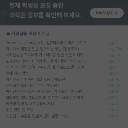
🔥 시선집중 핫한 인기글
Korea University 수학, 컴퓨터과학 이학사, UC Berkeley 산업공학 대학원 공학박사가 되는 것은 쉽지 않겠죠?
11
외부에서 괜찮은 랩을 알아보는 방법 (장문주의)
280
대학원생들 교수에게 가스라이팅 당한 것은 이해가 갑니다. 안타깝네요.
120
소재분야 석박사 대학원생 + 물박사들이 착각하는 거
77
왜 후배가 못하는걸 교수님은 내 책임으로 돌리는걸까요?
7
편애 하는 방법
17
이사이트가 처음엔 정말 도움많이됐는데
16
신생랩가지말라는 이유가 있었구나
20
박사진학하기에 2억은 괜찮은 (?) 정도의 경제력인가요
8
타대학원 컨텍 준비중인데, 지도교수님께는 언제 말씀드려야 할까요?
2
정출연 학연 박사 질문(DGIST)
2
통신 관련 랩 추천
3
K 전전 교수님들 랩실 어떤지 질문드려요!
2