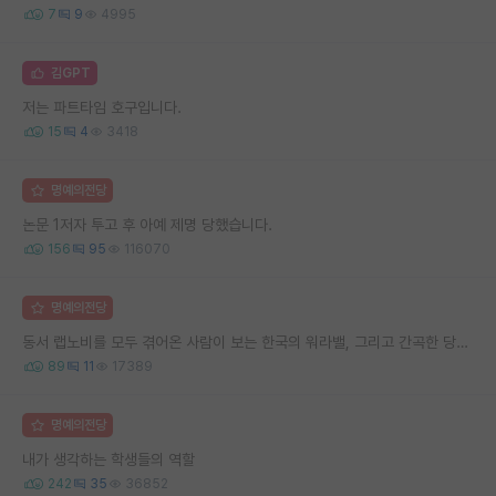
7
9
4995
김GPT
저는 파트타임 호구입니다.
15
4
3418
명예의전당
논문 1저자 투고 후 아예 제명 당했습니다.
156
95
116070
명예의전당
동서 랩노비를 모두 겪어온 사람이 보는 한국의 워라밸, 그리고 간곡한 당부의 말씀
89
11
17389
명예의전당
내가 생각하는 학생들의 역할
242
35
36852