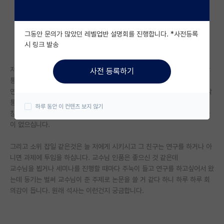
자유 게시판(아무개랩)
그동안 문의가 많았던 레벨업반 설명회를 진행합니다. *사전등록
미국 유학 게시판
시 링크 발송
미국 대학원 합격 후기 게시판
저는 이번 학기에 입학한 신입생입니다. 동기가 한명있는데 그 친구는 석박
사전 등록하기
대학원생 모집 게시판
통합입니다.
연구실 세미나를 진행하거나 아니면 좋은 아이디어가 있을때 교수님은 석박
대학원 합격 후기 게시판
통합인 친구를 언급하시고 먼저 찾으시면서
하루 동안 이 컨텐츠 보지 않기
칭찬을 해주시는 반면 저는 연구실에 있는건 아실까 싶을 정도로 아무 언급
연구실(PI) 홍보 게시판
이 없으십니다.
석박사 채용 정보 게시판
그리고 소위 잡일 같은것은 늘 저에게 시키시고 그 친구는 연구를 하거나 아
니면 과제에 투입을 하십니다. 교수님 인품은 좋으신 것 같은데
임용 정보 게시판
교수님을 뵙거나 세미나를 진행할 때마다 주눅이 들고 연구를 하고싶어서 왔
학부 인턴 게시판
는데 동기는 벌써 교수님이 준 주제로 논문을 쓸 거 같다 하니 하루 하루 회
의감이 듭니다. 원래 석사는 이런건지 궁금합니다.
취업 게시판
임용 후기 게시판