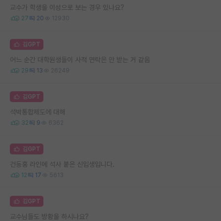
교수가 학생을 이성으로 보는 경우 있나요?
27
20
12930
김GPT
어느 순간 대학원생들이 사적 연락은 안 받는 거 같음
29
13
26249
김GPT
석박통합제도에 대해
32
9
6362
김GPT
건동홍 라인에 석사 붙은 신입생입니다.
12
17
5613
김GPT
교수님들도 방황을 하시나요?