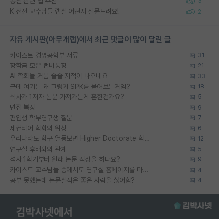
통신 관련 랩 추천
3
K 전전 교수님들 랩실 어떤지 질문드려요!
2
자유 게시판(아무개랩)에서 최근 댓글이 많이 달린 글
카이스트 경영공학부 서류
31
장학금 모은 랩비통장
21
AI 학회들 거품 슬슬 지적이 나오네요
33
근데 여기는 왜 그렇게 SPK를 물어보는거임?
18
석사가 1저자 논문 가져가는게 흔한건가요?
5
면접 복장
9
편입생 학부연구생 질문
7
세컨티어 학회의 위상
6
우리나라도 학구 열풍보면 Higher Doctorate 학위가 필요하다고 봅니다.
12
연구실 후배와의 관계
5
석사 1학기부터 원래 논문 작성을 하나요?
9
카이스트 교수님들 중에서도 연구실 홈페이지를 마련 안 하신 분들이 계시던데
4
공부 못했는데 논문실적은 좋은 사람을 싫어함?
4