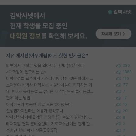
자유 게시판(아무개랩)에서 핫한 인기글은?
외부에서 괜찮은 랩을 알아보는 방법 (장문주의)
280
<대학원에 입학하는 법>
1388
대학원생들 교수에게 가스라이팅 당한 것은 이해가 갑니다. 안타깝네요.
120
소재분야 석박사 대학원생 + 물박사들이 착각하는 거
77
왜 후배가 못하는걸 교수님은 내 책임으로 돌리는걸까요?
7
편애 하는 방법
17
이사이트가 처음엔 정말 도움많이됐는데
16
신생랩가지말라는 이유가 있었구나
20
박사진학하기에 2억은 괜찮은 (?) 정도의 경제력인가요
8
타대학원 컨텍 준비중인데, 지도교수님께는 언제 말씀드려야 할까요?
2
정출연 학연 박사 질문(DGIST)
2