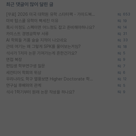
최근 댓글이 많이 달린 글
[무료] 2026 미국 대학원 유학 스타터팩 - 가이드북 & 합격자 컨택메일 템플릿
653
미박 탑스쿨 유학이 빡세진 이유
19
혹시 이정도 스펙이면 어느정도 잡고 준비해야하나요?
14
카이스트 경영공학부 서류
31
AI 학회들 거품 슬슬 지적이 나오네요
33
근데 여기는 왜 그렇게 SPK를 물어보는거임?
18
석사가 1저자 논문 가져가는게 흔한건가요?
5
면접 복장
9
편입생 학부연구생 질문
7
세컨티어 학회의 위상
6
우리나라도 학구 열풍보면 Higher Doctorate 학위가 필요하다고 봅니다.
12
연구실 후배와의 관계
5
석사 1학기부터 원래 논문 작성을 하나요?
9