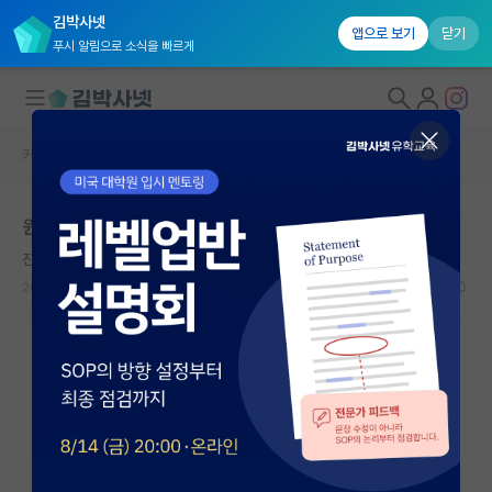
김박사넷
앱으로 보기
닫기
푸시 알림으로 소식을 빠르게
커뮤니티 홈
자유 게시판(아무개랩)
대학원생 모집
원래 교수님은 석박 통합을 더 좋아하시나요?
국내대학원 정보
진지한 어니스트 러더퍼드
연구실&오픈랩
2026.06.12
8
2016
커뮤니티
커뮤니티 홈
전체글보기
베스트 게시판
IF 명예의전당