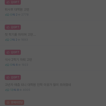
김GPT
퇴사후 대학원 고민
0
2
2778
김GPT
첫 학기를 마치며 고민...
2
2
1693
김GPT
석사 2학기 자퇴 고민
0
6
1923
김GPT
고년차 때즘 되니 대학원 진학 이유가 많이 흐려졌네
13
8
4005
명예의전당