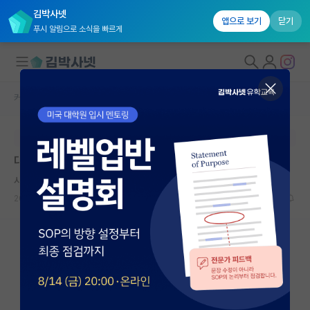
김박사넷
앱으로 보기
닫기
푸시 알림으로 소식을 빠르게
커뮤니티 홈
자유 게시판(아무개랩)
대학원생 모집
본문이 수정되지 않는 박제글입니다.
국내대학원 정보
대학원생 자퇴 고민
연구실&오픈랩
시끄러운 막스 베버
커뮤니티
2026.06.11
4
1513
커뮤니티 홈
전체글보기
베스트 게시판
IF 명예의전당