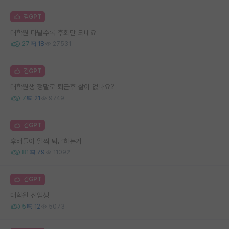
김GPT
대학원 다닐수록 후회만 되네요
27
18
27531
김GPT
대학원생 정말로 퇴근후 삶이 없나요?
7
21
9749
김GPT
후배들이 일찍 퇴근하는거
81
79
11092
김GPT
대학원 신입생
5
12
5073