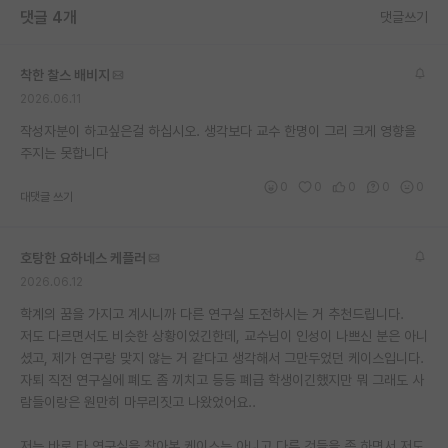
댓글 4개
댓글쓰기
재팬라운지 🌸
착한 찰스 배비지
2026.06.11
작성자분이 하고싶은걸 하십시오. 생각보다 교수 한명이 그리 크게 영향을
주지는 못합니다
0
0
0
0
0
대댓글 쓰기
호탕한 요하네스 케플러
2026.06.12
학계의 꿈을 가지고 계시니까 다른 연구실 도전하시는 거 추천드립니다.
저도 다르면서도 비슷한 상황이었긴한데, 교수님이 인성이 나쁘신 분은 아니
셨고, 제가 연구랑 맞지 않는 거 같다고 생각해서 그만두었던 케이스입니다.
자퇴 직전 연구실에 폐도 좀 끼치고 등등 폐급 학생이긴했지만 뭐 그래도 사
람들이랑은 원만히 마무리짓고 나왔었어요..
저는 바로 타 연구실을 찾아본 케이스는 아니고 다른 것들을 좀 하면서 저도