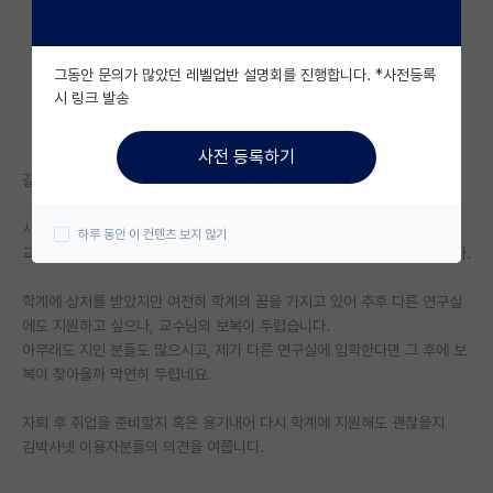
자유 게시판(아무개랩)
그동안 문의가 많았던 레벨업반 설명회를 진행합니다. *사전등록
미국 유학 게시판
시 링크 발송
미국 대학원 합격 후기 게시판
사전 등록하기
대학원생 모집 게시판
길지도 짧지도 않았던 연구실을 자퇴하고자 합니다.
대학원 합격 후기 게시판
사유는 교수님과의 성향차이 입니다.
하루 동안 이 컨텐츠 보지 않기
교수님께서는 잦은 폭언과 사람을 무시하는 발언을 너무나도 많이 하십니다.
연구실(PI) 홍보 게시판
학계에 상처를 받았지만 여전히 학계의 꿈을 가지고 있어 추후 다른 연구실
석박사 채용 정보 게시판
에도 지원하고 싶으나, 교수님의 보복이 두렵습니다.
아무래도 지인 분들도 많으시고, 제가 다른 연구실에 입학한다면 그 후에 보
임용 정보 게시판
복이 찾아올까 막연히 두렵네요.
학부 인턴 게시판
자퇴 후 취업을 준비할지 혹은 용기내어 다시 학계에 지원해도 괜찮을지
취업 게시판
김박사넷 이용자분들의 의견을 여쭙니다.
임용 후기 게시판