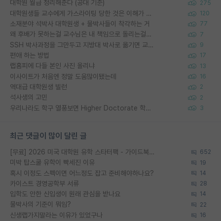
대학원 월급 정리해준다 (공대 기준)
275
대학원생들 교수에게 가스라이팅 당한 것은 이해가 갑니다. 안타깝네요.
120
소재분야 석박사 대학원생 + 물박사들이 착각하는 거
77
왜 후배가 못하는걸 교수님은 내 책임으로 돌리는걸까요?
7
SSH 박사과정을 그만두고 지방대 박사로 옮기면 교수의 꿈은 끝일까요?
9
편애 하는 방법
17
랩홈피에 다들 본인 사진 올리냐
13
이사이트가 처음엔 정말 도움많이됐는데
16
역대급 대학원생 빌런
2
석사생의 고민
2
우리나라도 학구 열풍보면 Higher Doctorate 학위가 필요하다고 봅니다.
3
최근 댓글이 많이 달린 글
[무료] 2026 미국 대학원 유학 스타터팩 - 가이드북 & 합격자 컨택메일 템플릿
652
미박 탑스쿨 유학이 빡세진 이유
19
혹시 이정도 스펙이면 어느정도 잡고 준비해야하나요?
14
카이스트 경영공학부 서류
28
입학도 안한 신입생이 원래 관심을 받나요
14
물박사의 기준이 뭐임?
22
신생랩가지말라는 이유가 있었구나
16