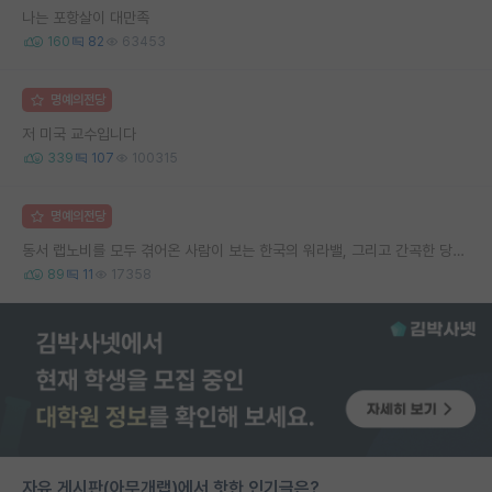
나는 포항살이 대만족
160
82
63453
명예의전당
저 미국 교수입니다
339
107
100315
명예의전당
동서 랩노비를 모두 겪어온 사람이 보는 한국의 워라밸, 그리고 간곡한 당부의 말씀
89
11
17358
자유 게시판(아무개랩)에서 핫한 인기글은?