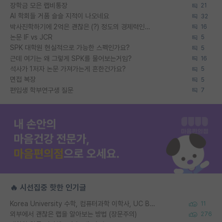
장학금 모은 랩비통장
21
AI 학회들 거품 슬슬 지적이 나오네요
32
박사진학하기에 2억은 괜찮은 (?) 정도의 경제력인가요
16
논문 IF vs JCR
5
SPK 대학원 현실적으로 가능한 스펙인가요?
5
근데 여기는 왜 그렇게 SPK를 물어보는거임?
16
석사가 1저자 논문 가져가는게 흔한건가요?
5
면접 복장
5
편입생 학부연구생 질문
7
🔥 시선집중 핫한 인기글
Korea University 수학, 컴퓨터과학 이학사, UC Berkeley 산업공학 대학원 공학박사가 되는 것은 쉽지 않겠죠?
11
외부에서 괜찮은 랩을 알아보는 방법 (장문주의)
276