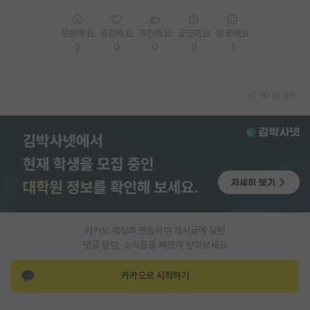
PI 전용 게시판
응원해요
공감해요
추천해요
궁금해요
별로에요
2
0
0
0
1
인문사회 계열 게시판
특수/전문대학원 게시판
게시글 공유
반도체/AI 게시판
장학금/장학생 게시판
학술 정보 게시판
홍보 게시판
커리어
카카오 계정과 연동하여 게시글에 달린
유학교육
댓글 알람, 소식등을 빠르게 받아보세요
이벤트
카카오로 시작하기
반도체 아카데미