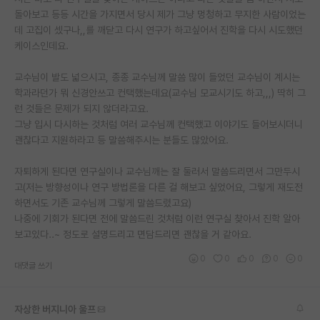
돌아보고 등등 시간을 가지면서 당시 제가 그냥 멍청하고 무지한 사람이었는
데 고집이 셌구나,,를 깨닫고 다시 연구가 하고싶어서 진학을 다시 시도했던
케이스인데요.
교수님이 발도 넓으시고, 종종 교수님께 말씀 많이 들었던 교수님이 계시는
학과라던가 뭐 신경안쓰고 컨택했는데요(교수님 모교시기도 하고,,,) 딱히 그
런 것들은 문제가 되지 않더라고요.
그냥 입시 다시하는 것처럼 여러 교수님께 컨택했고 이야기도 들어보시더니
괜찮다고 지원하라고 등 말씀해주시는 분들도 많았어요.
자퇴하게 된다면 연구실이나 교수님깨는 잘 둘러서 말씀드리면서 그만두시
고(저는 방향성이나 연구 방법론을 다른 걸 해보고 싶었어요, 그렇게 재도전
하면서도 기존 교수님께 그렇게 말씀드렸고요)
나중에 기회가 된다면 전에 말씀드린 것처럼 이런 연구실 찾아서 진학 알아
보고있다..~ 정도로 설명드리고 면담드리면 괜찮을 거 같아요.
0
0
0
0
0
대댓글 쓰기
자상한 버지니아 울프