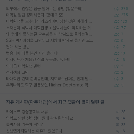
외부에서 괜찮은 랩을 알아보는 방법 (장문주의)
276
대학원 월급 정리해준다 (공대 기준)
275
대학원생들 교수에게 가스라이팅 당한 것은 이해가 갑니다. 안타깝네요.
120
소재분야 석박사 대학원생 + 물박사들이 착각하는 거
77
왜 후배가 못하는걸 교수님은 내 책임으로 돌리는걸까요?
7
SSH 박사과정을 그만두고 지방대 박사로 옮기면 교수의 꿈은 끝일까요?
9
편애 하는 방법
17
랩홈피에 다들 본인 사진 올리냐
13
이사이트가 처음엔 정말 도움많이됐는데
16
역대급 대학원생 빌런
2
석사생의 고민
2
타대학원 컨텍 준비중인데, 지도교수님께는 언제 말씀드려야 할까요?
2
우리나라도 학구 열풍보면 Higher Doctorate 학위가 필요하다고 봅니다.
3
자유 게시판(아무개랩)에서 최근 댓글이 많이 달린 글
카이스트 경영공학부 서류
28
입학도 안한 신입생이 원래 관심을 받나요
14
물박사의 기준이 뭐임?
22
신생랩가지말라는 이유가 있었구나
16