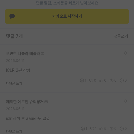
댓글 알람, 소식등을 빠르게 받아보세요
카카오로 시작하기
댓글 7개
댓글쓰기
오만한 니콜라 테슬라
2026.06.11
ICLR 2편 작성
1
0
0
0
0
대댓글 쓰기
쩨쩨한 에르빈 슈뢰딩거
2026.06.11
iclr 리젝 후 aaai라도 낼껄
1
1
5
0
0
대댓글 쓰기