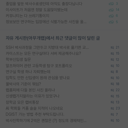
졸업을 앞둔 박사수료생인데 아직도 출장다닙니다
3
이사이트가 처음엔 정말 도움많이됐는데
14
커뮤니티는 다 쓰레기통이지
6
정보보안 연구하는 입장에선 식별가능한 사진을 올리는건 비추이긴함
5
자유 게시판(아무개랩)에서 최근 댓글이 많이 달린 글
SSH 박사과정을 그만두고 지방대 박사로 옮기면 교수의 꿈은 끝일까요?
21
카이스트는 모든 연구실마다 서버 제공해주나요?
15
학부신입생 질문
12
알츠하이머 관련 고등학생 탐구 포트폴리오
10
연구실 학생 하나 자퇴했는데
8
입학도 안한 신입생이 원래 관심을 받나요
10
물박사의 기준이 뭐임?
18
랩홈피에 다들 본인 사진 올리냐
22
신생랩가지말라는 이유가 있었구나
15
장학금 모은 랩비통장
13
AI 학회들 거품 슬슬 지적이 나오네요
23
DGIST 가는 방법 추천 부탁드립니다.
7
박사진학하기에 2억은 괜찮은 (?) 정도의 경제력인가요
10