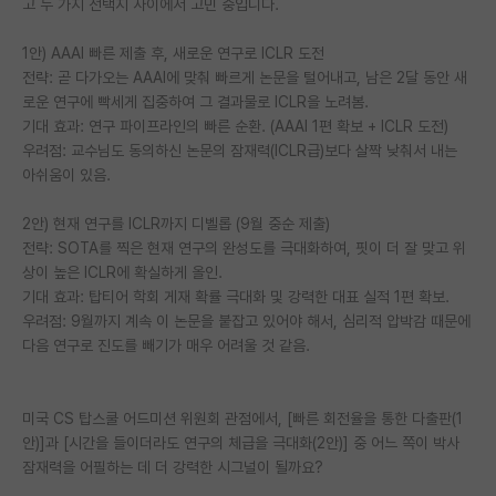
고 두 가지 선택지 사이에서 고민 중입니다.
PI 전용 게시판
1안) AAAI 빠른 제출 후, 새로운 연구로 ICLR 도전
전략: 곧 다가오는 AAAI에 맞춰 빠르게 논문을 털어내고, 남은 2달 동안 새
인문사회 계열 게시판
로운 연구에 빡세게 집중하여 그 결과물로 ICLR을 노려봄.
특수/전문대학원 게시판
기대 효과: 연구 파이프라인의 빠른 순환. (AAAI 1편 확보 + ICLR 도전)
우려점: 교수님도 동의하신 논문의 잠재력(ICLR급)보다 살짝 낮춰서 내는
반도체/AI 게시판
아쉬움이 있음.
장학금/장학생 게시판
2안) 현재 연구를 ICLR까지 디벨롭 (9월 중순 제출)
전략: SOTA를 찍은 현재 연구의 완성도를 극대화하여, 핏이 더 잘 맞고 위
학술 정보 게시판
상이 높은 ICLR에 확실하게 올인.
기대 효과: 탑티어 학회 게재 확률 극대화 및 강력한 대표 실적 1편 확보.
홍보 게시판
우려점: 9월까지 계속 이 논문을 붙잡고 있어야 해서, 심리적 압박감 때문에
커리어
다음 연구로 진도를 빼기가 매우 어려울 것 같음.
유학교육
미국 CS 탑스쿨 어드미션 위원회 관점에서, [빠른 회전율을 통한 다출판(1
이벤트
안)]과 [시간을 들이더라도 연구의 체급을 극대화(2안)] 중 어느 쪽이 박사
잠재력을 어필하는 데 더 강력한 시그널이 될까요?
반도체 아카데미