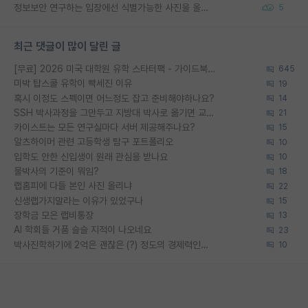
정보보안 연구하는 입장에선 식별가능한 사진을 올리는건 비추이긴함
5
최근 댓글이 많이 달린 글
[무료] 2026 미국 대학원 유학 스타터팩 - 가이드북 & 합격자 컨택메일 템플릿
645
미박 탑스쿨 유학이 빡세진 이유
19
혹시 이정도 스펙이면 어느정도 잡고 준비해야하나요?
14
SSH 박사과정을 그만두고 지방대 박사로 옮기면 교수의 꿈은 끝일까요?
21
카이스트는 모든 연구실마다 서버 제공해주나요?
15
알츠하이머 관련 고등학생 탐구 포트폴리오
10
입학도 안한 신입생이 원래 관심을 받나요
10
물박사의 기준이 뭐임?
18
랩홈피에 다들 본인 사진 올리냐
22
신생랩가지말라는 이유가 있었구나
15
장학금 모은 랩비통장
13
AI 학회들 거품 슬슬 지적이 나오네요
23
박사진학하기에 2억은 괜찮은 (?) 정도의 경제력인가요
10