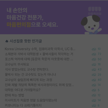
🔥 시선집중 핫한 인기글
Korea University 수학, 컴퓨터과학 이학사, UC Berkeley 산업공학 대학원 공학박사가 되는 것은 쉽지 않겠죠?
10
소재분야 석박사 대학원생 + 물박사들이 착각하는 거
72
포스텍 억까에 대해 (동문의 학문적 아웃풋에 대한 반박)
50
교수님이 무서워요
16
석사 받았는데도 교수랑 연락한다.
43
물박사 되는 건 교수탓도 있는거 아니냐
29
교수님이 슬럼프에 빠지게 되는 과정
40
진짜 제발 적당히 똑똑한 박사과정이라도 위에 있었으면..
14
대학원 어디로 가야할까요?
5
편애 하는 방법
12
이사이트가 처음엔 정말 도움많이됐는데
14
커뮤니티는 다 쓰레기통이지
6