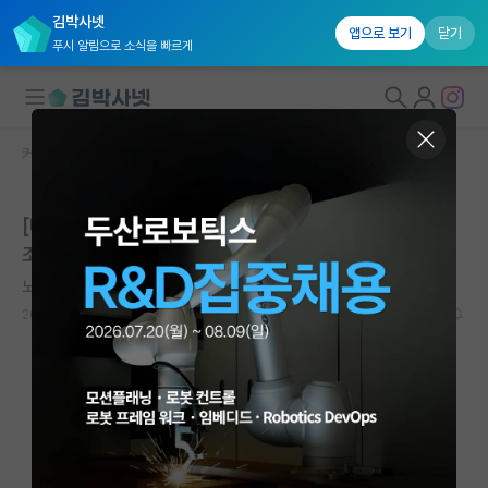
김박사넷
앱으로 보기
닫기
푸시 알림으로 소식을 빠르게
커뮤니티 홈
자유 게시판(아무개랩)
대학원생 모집
[미국 CS 박사 유학] 학회 제출 타임라인 및 파이프라인
국내대학원 정보
조언 부탁드립니다 (AAAI vs ICLR)
연구실&오픈랩
노래하는 쇠렌 키르케고르
커뮤니티
2026.06.11
7
1477
커뮤니티 홈
전체글보기
베스트 게시판
IF 명예의전당