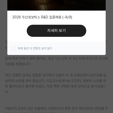
자유 게시판(아무개랩)
2026 두산로보틱스 R&D 집중채용 (~8/9)
미국 유학 게시판
미국 대학원 합격 후기 게시판
자세히 보기
대학원생 모집 게시판
안녕하세요. 진학 및 연구 방향에 대해 현직에 계신 선배님들의 현실적인 조
언을 구하고자 글을 남깁니다.
하루 동안 이 컨텐츠 보지 않기
대학원 합격 후기 게시판
현재 학부 막학기 재학 중이며, 국내 석사 진학 후 2년 뒤에 미국 CS 박사에
연구실(PI) 홍보 게시판
지원할 계획입니다.
석박사 채용 정보 게시판
최근 진행한 딥러닝 방법론 연구에서 모델이 두 개 도메인에서 SOTA를 달
임용 정보 게시판
성하여 논문을 준비 중입니다. 지도교수님께서는 ICLR도 충분히 노려볼 만
한 퀄리티라고 평가해 주셨고, 타겟 학회 선택은 제게 전적으로 맡기셨습니
학부 인턴 게시판
다.
취업 게시판
지원까지 2년이 남은 상황에서, 타임라인과 향후 연구 파이프라인 관리를 두
임용 후기 게시판