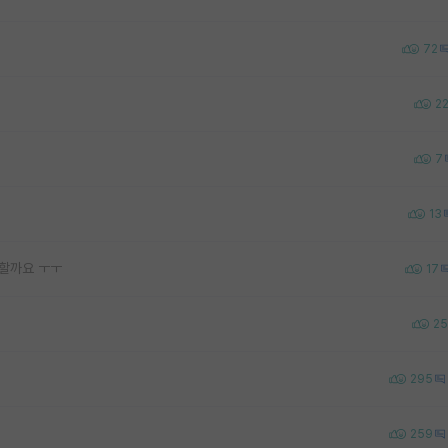
72
2
7
13
 할까요 ㅜㅜ
17
25
295
259