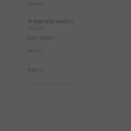
대댓글 쓰기
찌질한 에르빈 슈뢰딩거
2026.06.11
원글이 뭐였어요?
대댓글 쓰기
댓글쓰기