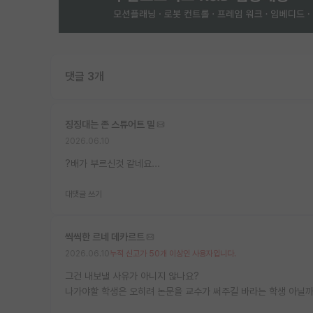
댓글 3개
징징대는 존 스튜어트 밀
2026.06.10
?배가 부르신것 같네요...
대댓글 쓰기
씩씩한 르네 데카르트
2026.06.10
누적 신고가 50개 이상인 사용자입니다.
그건 내보낼 사유가 아니지 않나요?
나가야할 학생은 오히려 논문을 교수가 써주길 바라는 학생 아닐