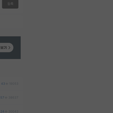
등록
43
19053
57
38637
24
30043