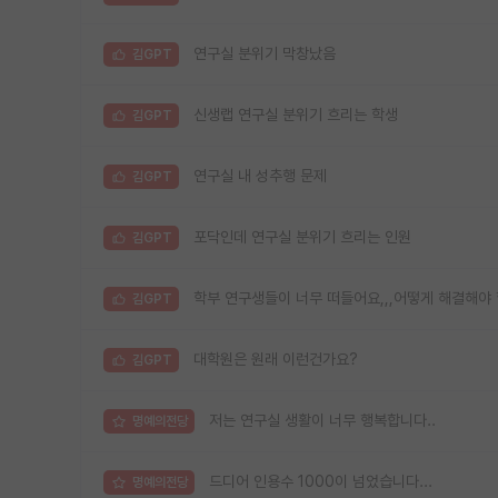
연구실 분위기 막창났음
김GPT
신생랩 연구실 분위기 흐리는 학생
김GPT
연구실 내 성추행 문제
김GPT
포닥인데 연구실 분위기 흐리는 인원
김GPT
학부 연구생들이 너무 떠들어요,,,어떻게 해결해야
김GPT
대학원은 원래 이런건가요?
김GPT
저는 연구실 생활이 너무 행복합니다..
명예의전당
드디어 인용수 1000이 넘었습니다...
명예의전당