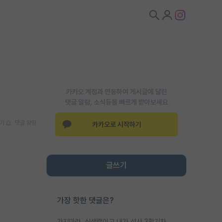
카카오 계정과 연동하여 게시글에 달린
댓글 알람, 소식등을 빠르게 받아보세요
기
댓글 알람
카카오로 시작하기
글쓰기
가장 핫한 댓글은?
가지마라. 신생랩이고 내가 석사 3학기차인데 최고참인데 나도 아무것도 모르는데 교수가 후배들 왜 논문 교육 안시키냐. 논문 왜 안 써오냐 닦달한다