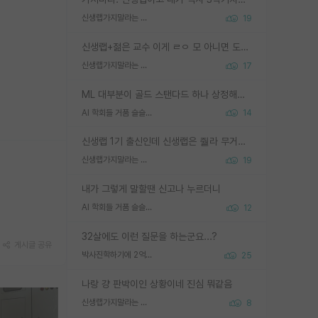
신생랩가지말라는 이유가 있었구나
19
신생랩+젊은 교수 이게 ㄹㅇ 모 아니면 도인듯.
신생랩가지말라는 이유가 있었구나
17
ML 대부분이 골드 스탠다드 하나 상정해놓고 (벤치마크 데이터셋이 여러 개면 여러 개 상정) 그거 얼마나 잘 맞추나 싸움임 가끔 번뜩이는 설계 철학을 보여주는 논문들도 있지만 대부분 그거 성적 얼마나 더 올리느라에 혈안이 되어 있는 측면이 잇음
AI 학회들 거품 슬슬 지적이 나오네요
14
신생랩 1기 출신인데 신생랩은 줠라 무거운 바벨 같은거임. 들면 대박인데 못들면 깔려 죽음. 아무도 알려주지 않는 환경에서 자생해야하지만, 일단 살아남았다면 그 어떤 사람보다 악착같고 생존력 높은 사람으로 거듭날 수 있음
신생랩가지말라는 이유가 있었구나
19
내가 그렇게 말할땐 신고나 누르더니
AI 학회들 거품 슬슬 지적이 나오네요
12
32살에도 이런 질문을 하는군요...?
게시글 공유
박사진학하기에 2억은 괜찮은 (?) 정도의 경제력인가요
25
나랑 걍 판박이인 상황이네 진심 뭐같음
신생랩가지말라는 이유가 있었구나
8