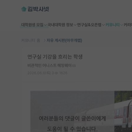
대학원생 모집
국내대학원 정보
연구실&오픈랩
커뮤니티
커리
커뮤니티 홈
자유 게시판(아무개랩)
연구실 기강을 흐리는 학생
비관적인 어니스트 헤밍웨이
2026.06.10
3
1626