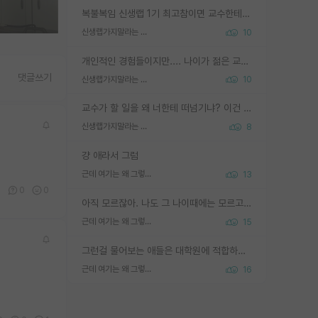
복불복임 신생랩 1기 최고참이면 교수한테 직접 지도받는 시간이 매우 많음 제대로 된 교수라면 말이지 그게 아니라면 그냥 넌 해방 불가능한 노예 1호에 감점쓰레기통이 되는거고
신생랩가지말라는 이유가 있었구나
10
개인적인 경험들이지만.... 나이가 젊은 교수일수록 꼰대라는 가면을 쓴 채로 무례함을 행동하는 경우가 거의 90% 정도였음. 나이가 어린데 다른 또래들과 달리 명예, 권력, 재력까지 얻었으니 세상 다 가진 기분이겠지. 오히러 나이 든 교수들이 행동과 말을 더 조심하시더라.
댓글쓰기
신생랩가지말라는 이유가 있었구나
10
교수가 할 일을 왜 너한테 떠넘기냐? 이건 교수가 제대로 잘 알지 못하는 경우일텐데...
신생랩가지말라는 이유가 있었구나
8
걍 애라서 그럼
근데 여기는 왜 그렇게 SPK를 물어보는거임?
13
0
0
0
아직 모르잖아. 나도 그 나이때에는 모르고 평가 받고 안심하고 싶었어.
근데 여기는 왜 그렇게 SPK를 물어보는거임?
15
그런걸 물어보는 애들은 대학원에 적합하지 않다
근데 여기는 왜 그렇게 SPK를 물어보는거임?
16