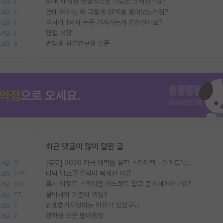
SPK 대학원 현실적으로 가능한 스펙인가요?
2
근데 여기는 왜 그렇게 SPK를 물어보는거임?
2
석사가 1저자 논문 가져가는게 흔한건가요?
2
면접 복장
2
편입생 학부연구생 질문
3
최근 댓글이 많이 달린 글
[무료] 2026 미국 대학원 유학 스타터팩 - 가이드북 & 합격자 컨택메일 템플릿
11
미박 탑스쿨 유학이 빡세진 이유
276
혹시 이정도 스펙이면 어느정도 잡고 준비해야하나요?
120
물박사의 기준이 뭐임?
77
신생랩가지말라는 이유가 있었구나
7
장학금 모은 랩비통장
9