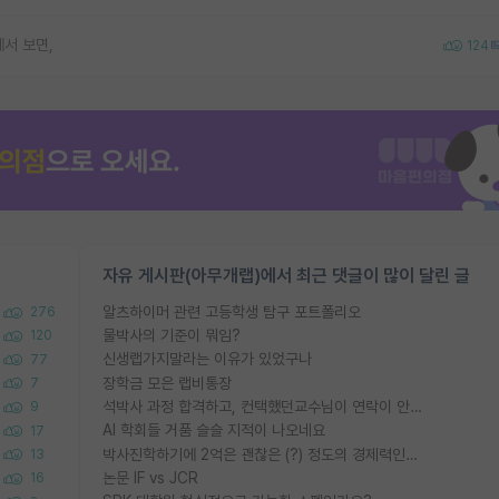
서 보면,
124
자유 게시판(아무개랩)에서 최근 댓글이 많이 달린 글
알츠하이머 관련 고등학생 탐구 포트폴리오
276
물박사의 기준이 뭐임?
120
신생랩가지말라는 이유가 있었구나
77
장학금 모은 랩비통장
7
석박사 과정 합격하고, 컨택했던교수님이 연락이 안됩니다...
9
AI 학회들 거품 슬슬 지적이 나오네요
17
박사진학하기에 2억은 괜찮은 (?) 정도의 경제력인가요
13
논문 IF vs JCR
16