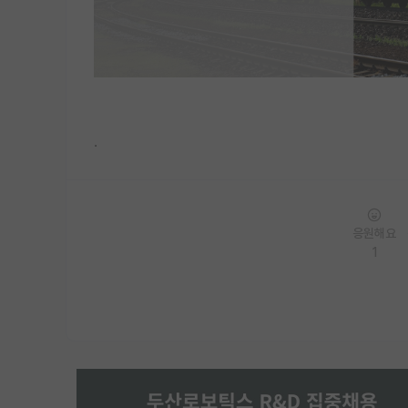
.
응원해요
1