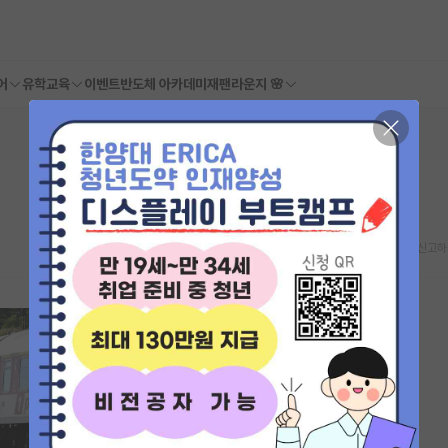
어
유학교육
이벤트
반도체 아카데미
재팬라운지 🌸
스크랩
신고하