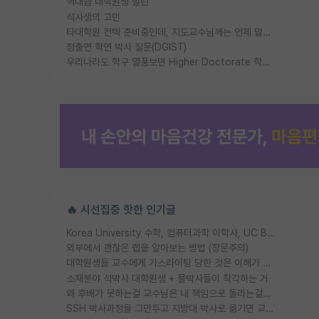
역대급 대학원생 빌런
석사생의 고민
타대학원 컨텍 준비중인데, 지도교수님께는 언제 말씀드려야 할까요?
정출연 학연 박사 질문(DGIST)
우리나라도 학구 열풍보면 Higher Doctorate 학위가 필요하다고 봅니다.
🔥 시선집중 핫한 인기글
Korea University 수학, 컴퓨터과학 이학사, UC Berkeley 산업공학 대학원 공학박사가 되는 것은 쉽지 않겠죠?
외부에서 괜찮은 랩을 알아보는 방법 (장문주의)
대학원생들 교수에게 가스라이팅 당한 것은 이해가 갑니다. 안타깝네요.
소재분야 석박사 대학원생 + 물박사들이 착각하는 거
왜 후배가 못하는걸 교수님은 내 책임으로 돌리는걸까요?
SSH 박사과정을 그만두고 지방대 박사로 옮기면 교수의 꿈은 끝일까요?