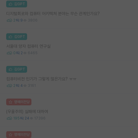
김GPT
디지털회로와 컴퓨터 어키텍쳐 분야는 무슨 관계인가요?
2
9
3806
김GPT
서울대 양자 컴퓨터 연구실
0
2
6465
김GPT
컴퓨터비전 인기가 그렇게 많은가요? ㅠㅠ
2
4
3161
명예의전당
(우울주의) 실패에 대하여
195
24
17396
명예의전당