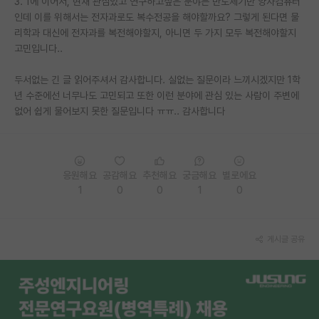
3. 1에 이어서, 현재 관심있고 연구하고싶은 분야는 반도체기반 양자컴퓨터
인데 이를 위해서는 전자과로도 복수전공을 해야할까요? 그렇게 된다면 물
PI 전용 게시판
리학과 대신에 전자과를 복전해야할지, 아니면 두 가지 모두 복전해야할지
고민입니다..
인문사회 계열 게시판
특수/전문대학원 게시판
두서없는 긴 글 읽어주셔서 감사합니다. 실없는 질문이라 느끼시겠지만 1학
년 수준에선 너무나도 고민되고 또한 이런 분야에 관심 있는 사람이 주변에
반도체/AI 게시판
없어 쉽게 물어보지 못한 질문입니다 ㅠㅠ.. 감사합니다
장학금/장학생 게시판
학술 정보 게시판
응원해요
공감해요
추천해요
궁금해요
별로에요
1
0
0
1
0
홍보 게시판
커리어
게시글 공유
유학교육
이벤트
반도체 아카데미