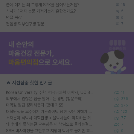
근데 여기는 왜 그렇게 SPK를 물어보는거임?
16
석사가 1저자 논문 가져가는게 흔한건가요?
5
면접 복장
5
편입생 학부연구생 질문
7
🔥 시선집중 핫한 인기글
Korea University 수학, 컴퓨터과학 이학사, UC Berkeley 산업공학 대학원 공학박사가 되는 것은 쉽지 않겠죠?
11
외부에서 괜찮은 랩을 알아보는 방법 (장문주의)
276
대학원 월급 정리해준다 (공대 기준)
275
대학원생들 교수에게 가스라이팅 당한 것은 이해가 갑니다. 안타깝네요.
120
소재분야 석박사 대학원생 + 물박사들이 착각하는 거
77
왜 후배가 못하는걸 교수님은 내 책임으로 돌리는걸까요?
7
SSH 박사과정을 그만두고 지방대 박사로 옮기면 교수의 꿈은 끝일까요?
9