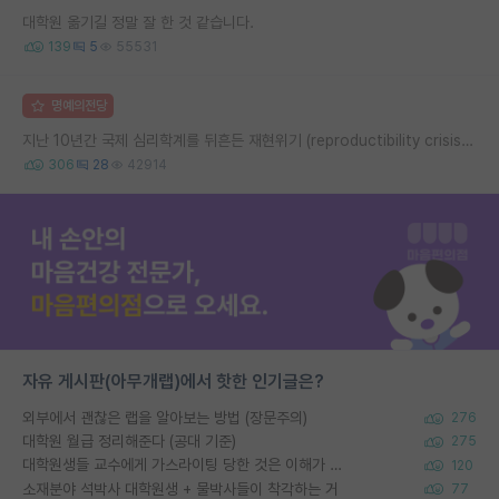
대학원 옮기길 정말 잘 한 것 같습니다.
139
5
55531
명예의전당
지난 10년간 국제 심리학계를 뒤흔든 재현위기 (reproductibility crisis) 요약 (1편)
306
28
42914
자유 게시판(아무개랩)에서 핫한 인기글은?
외부에서 괜찮은 랩을 알아보는 방법 (장문주의)
276
대학원 월급 정리해준다 (공대 기준)
275
대학원생들 교수에게 가스라이팅 당한 것은 이해가 갑니다. 안타깝네요.
120
소재분야 석박사 대학원생 + 물박사들이 착각하는 거
77