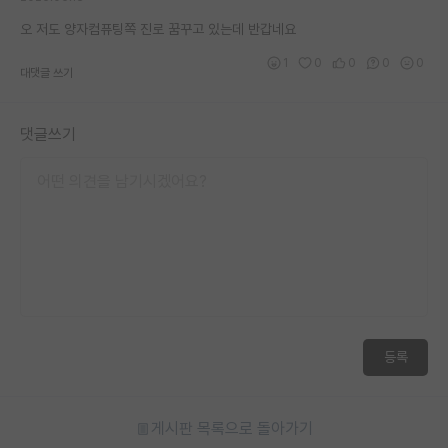
오 저도 양자컴퓨팅쪽 진로 꿈꾸고 있는데 반갑네요
1
0
0
0
0
대댓글 쓰기
댓글쓰기
등록
게시판 목록으로 돌아가기