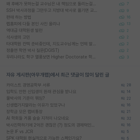
왜 후배가 못하는걸 교수님은 내 책임으로 돌리는걸까요?
7
SSH 박사과정을 그만두고 지방대 박사로 옮기면 교수의 꿈은 끝일까요?
9
편애 하는 방법
16
랩홈피에 다들 본인 사진 올리냐
13
역대급 대학원생 빌런
2
석사생의 고민
2
타대학원 컨텍 준비중인데, 지도교수님께는 언제 말씀드려야 할까요?
2
정출연 학연 박사 질문(DGIST)
2
우리나라도 학구 열풍보면 Higher Doctorate 학위가 필요하다고 봅니다.
3
자유 게시판(아무개랩)에서 최근 댓글이 많이 달린 글
카이스트 경영공학부 서류
28
입학도 안한 신입생이 원래 관심을 받나요
14
물박사의 기준이 뭐임?
22
신생랩가지말라는 이유가 있었구나
16
장학금 모은 랩비통장
21
AI 학회들 거품 슬슬 지적이 나오네요
32
박사진학하기에 2억은 괜찮은 (?) 정도의 경제력인가요
16
논문 IF vs JCR
5
SPK 대학원 현실적으로 가능한 스펙인가요?
5