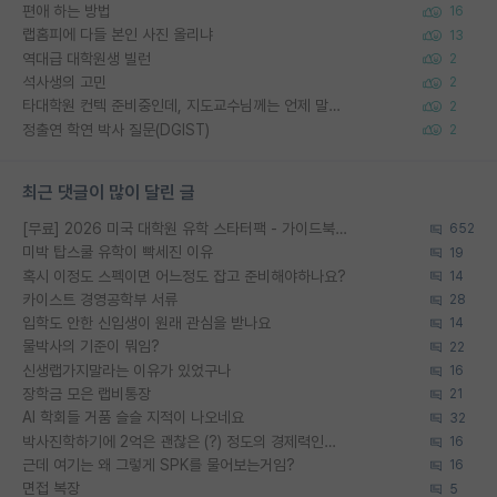
편애 하는 방법
16
랩홈피에 다들 본인 사진 올리냐
13
역대급 대학원생 빌런
2
석사생의 고민
2
타대학원 컨텍 준비중인데, 지도교수님께는 언제 말씀드려야 할까요?
2
정출연 학연 박사 질문(DGIST)
2
최근 댓글이 많이 달린 글
[무료] 2026 미국 대학원 유학 스타터팩 - 가이드북 & 합격자 컨택메일 템플릿
652
미박 탑스쿨 유학이 빡세진 이유
19
혹시 이정도 스펙이면 어느정도 잡고 준비해야하나요?
14
카이스트 경영공학부 서류
28
입학도 안한 신입생이 원래 관심을 받나요
14
물박사의 기준이 뭐임?
22
신생랩가지말라는 이유가 있었구나
16
장학금 모은 랩비통장
21
AI 학회들 거품 슬슬 지적이 나오네요
32
박사진학하기에 2억은 괜찮은 (?) 정도의 경제력인가요
16
근데 여기는 왜 그렇게 SPK를 물어보는거임?
16
면접 복장
5