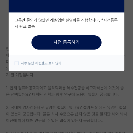
자유 게시판(아무개랩)
그동안 문의가 많았던 레벨업반 설명회를 진행합니다. *사전등록
미국 유학 게시판
시 링크 발송
미국 대학원 합격 후기 게시판
사전 등록하기
대학원생 모집 게시판
안녕하세요 건동홍 라인 컴퓨터공학 재학중인 1학년 학생입니다. 고등학생
때부터 컴퓨터와 물리를 좋아했고 이걸 가지고 내가 뭘 할 수 있을까 고민하
대학원 합격 후기 게시판
다 양자컴퓨터 분야로 진로를 가지자 생각했습니다. 그렇기에 진로 및 국내
하루 동안 이 컨텐츠 보지 않기
양자컴퓨터 관련해서 질문이 있습니다..대학원 진학은 당연하고 박사과정까
연구실(PI) 홍보 게시판
지 할 예정입니다
석박사 채용 정보 게시판
1. 현재 컴퓨터공학과이고 물리학과를 복수전공을 하고자하는데 이것이 좋
은 선택일까요? 대학원 진학과 향후 연구에 도움이 있을지 궁금합니다.
임용 정보 게시판
학부 인턴 게시판
2. 국내에 양자컴퓨터로 유명한 랩실이 있나요? 설카포 외에도 유망한 랩실
이 있는지 궁금합니다. 물론 석사 수준으론 쉽지 않은 것을 알지만 해외 박사
취업 게시판
이전에 이에 대해 연구할 수 있는 랩실이 있는지 궁금합니다..
임용 후기 게시판