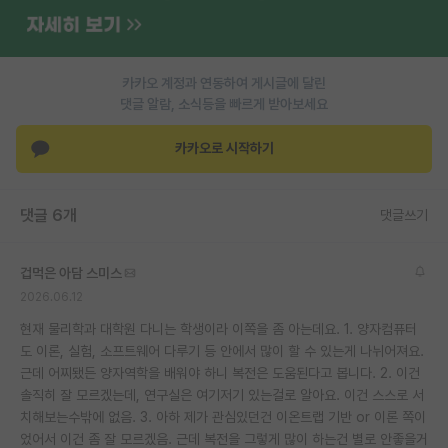
재팬라운지 🌸
카카오 계정과 연동하여 게시글에 달린
댓글 알람, 소식등을 빠르게 받아보세요
카카오로 시작하기
댓글 6개
댓글쓰기
겁먹은 아담 스미스
2026.06.12
현재 물리학과 대학원 다니는 학생이라 이쪽을 좀 아는데요. 1. 양자컴퓨터
도 이론, 실험, 소프트웨어 다루기 등 안에서 많이 할 수 있는게 나뉘어져요.
근데 어찌됐든 양자역학을 배워야 하니 복전은 도움된다고 봅니다. 2. 이건
솔직히 잘 모르겠는데, 연구실은 여기저기 있는걸로 알아요. 이건 스스로 서
치해보는수밖에 없음. 3. 아하 제가 관심있던건 이온트랩 기반 or 이론 쪽이
었어서 이건 좀 잘 모르겠음. 근데 복전을 그렇게 많이 하는건 별로 안좋을거