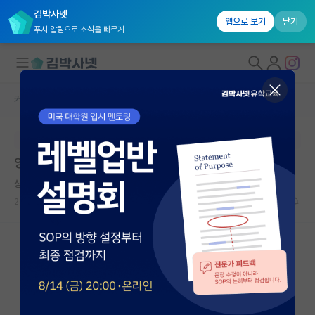
김박사넷
앱으로 보기
닫기
푸시 알림으로 소식을 빠르게
커뮤니티 홈
자유 게시판(아무개랩)
대학원생 모집
본문이 수정되지 않는 박제글입니다.
국내대학원 정보
양자컴퓨터 진로..1학년입니다
연구실&오픈랩
상처받은 척척박사
커뮤니티
2026.06.09
6
761
커뮤니티 홈
전체글보기
베스트 게시판
IF 명예의전당