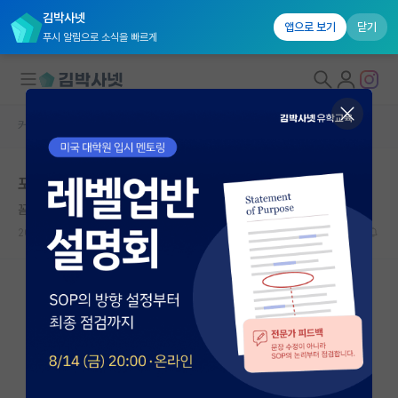
김박사넷
앱으로 보기
닫기
푸시 알림으로 소식을 빠르게
커뮤니티 홈
자유 게시판(아무개랩)
대학원생 모집
포항공대 박사과정 후기
국내대학원 정보
꼼꼼한 라이프니츠
연구실&오픈랩
2026.06.14
10
11394
커뮤니티
커뮤니티 홈
전체글보기
베스트 게시판
IF 명예의전당