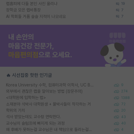
랩홈피에 다들 본인 사진 올리냐
19
장학금 모은 랩비통장
7
AI 학회들 거품 슬슬 지적이 나오네요
7
🔥 시선집중 핫한 인기글
Korea University 수학, 컴퓨터과학 이학사, UC Berkeley 산업공학 대학원 공학박사가 되는 것은 쉽지 않겠죠?
9
외부에서 괜찮은 랩을 알아보는 방법 (장문주의)
274
<대학원에 입학하는 법>
1388
소재분야 석박사 대학원생 + 물박사들이 착각하는 거
72
학위의 가치
20
석사 받았는데도 교수랑 연락한다.
43
교수님이 슬럼프에 빠지게 되는 과정
40
왜 후배가 못하는걸 교수님은 내 책임으로 돌리는걸까요?
4