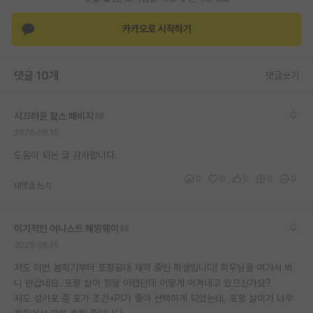
카카오로 시작하기
댓글 10개
댓글쓰기
시끄러운 찰스 배비지
2026.06.15
도움이 되는 글 감사합니다.
0
0
0
0
0
대댓글 쓰기
이기적인 어니스트 헤밍웨이
2026.06.15
저도 이번 봄학기부터 포항공대 재학 중인 학생입니다! 학우님을 여기서 뵈
니 반갑네요. 포항 살이 정말 어렵던데 어떻게 이겨내고 있으신가요?
저도 설카포 중 포가 조건+PI가 좋아 선택하게 되었는데, 포항 살이가 너무