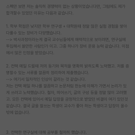
스펙만 보면 저는 솔직히 경쟁력이 없는 상황이었습니다만, 그럼에도 제가
PI 전용 게시판
합격할수 있었던 이유는 다음과 같습니다.
인문사회 계열 게시판
1. 학부 학점은 낮지만 학부 연구생 + 대학원때 정말 많은 실험 경험을 쌓아
다룰수 있는 장비가 다양했습니다.
특수/전문대학원 게시판
--> 박사과정이라는게 결국 교수님들에게 매력적으로 보이려면, 연구실에
반도체/AI 게시판
투입해서 쓸만한 사람인가 이고. 그중 하나가 장비 운용 능력 같습니다. 이점
에서 많은 인정을 받았습니다.
장학금/장학생 게시판
2. 컨택 메일 드릴때 저의 동기와 목적을 명확히 밝히도록 노력했고. 저를 증
학술 정보 게시판
명할수 있는 서류를 깔끔히 정리하여 제출했습니다.
--> 여기서 일차적인 인상이 갈리는 것 같습니다.
홍보 게시판
저는 컨택 메일 하나를 깔끔하고 논문처럼 한눈에 이해가 가면서 논리가 있
게 쓰려고 노력했습니다. 철자, 띄어쓰기, 글의 구성 등을 정말 많이 고려했
커리어
고. 모든 컨택에 있어서 메일 답장을 긍정적으로 받았던 비결이 여기 있던것
유학교육
같습니다. 결국 글을 잘쓰는 학생이 교수가 좋아 하는 학생이고 답장이 올수
밖에 없습니다.
이벤트
반도체 아카데미
3. 컨택한 연구실에 대해 공부를 철저히 했습니다.