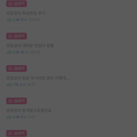
김GPT
포항공대 화상면접 후기
5
11
13026
김GPT
포항공대 대학원 면접과 합불
6
10
14505
김GPT
포항공대 컴공 박사과정 준비 어떻게...
1
3
1637
김GPT
포항공대 합격할수있을까요
6
4
9111
김GPT