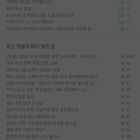
대학원 어디로 가야할까요?
5
편애 하는 방법
12
이사이트가 처음엔 정말 도움많이됐는데
13
커뮤니티는 다 쓰레기통이지
5
정보보안 연구하는 입장에선 식별가능한 사진을 올리는건 비추이긴함
5
최근 댓글이 많이 달린 글
[무료] 2026 미국 대학원 유학 스타터팩 - 가이드북 & 합격자 컨택메일 템플릿
645
미국 박사 컨택 메일 답변 질문
10
미박 탑스쿨 유학이 빡세진 이유
17
혹시 이정도 스펙이면 어느정도 잡고 준비해야하나요?
14
SSH 박사과정을 그만두고 지방대 박사로 옮기면 교수의 꿈은 끝일까요?
21
카이스트는 모든 연구실마다 서버 제공해주나요?
15
학부신입생 질문
12
정년 4년 남은 교수님
8
알츠하이머 관련 고등학생 탐구 포트폴리오
9
연구실 학생 하나 자퇴했는데
8
입학도 안한 신입생이 원래 관심을 받나요
8
물박사의 기준이 뭐임?
14
랩홈피에 다들 본인 사진 올리냐
19