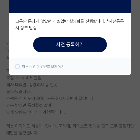
자유 게시판(아무개랩)
그동안 문의가 많았던 레벨업반 설명회를 진행합니다. *사전등록
미국 유학 게시판
시 링크 발송
미국 대학원 합격 후기 게시판
안녕하세요
사전 등록하기
대학원생 모집 게시판
많은 분들이 포항공대를 좋은 선택지로 생각하시는 만큼
포항공대 박사과정 후기를 남깁니다.
대학원 합격 후기 게시판
하루 동안 이 컨텐츠 보지 않기
학부: 광명상가 라인
연구실(PI) 홍보 게시판
학점: 3.7/ 4.5 만점
석사 대학원: 중경외시 중 한곳
석박사 채용 정보 게시판
을 나왔습니다.
스펙은 영어 토익 800, 논문 2저자 3편이 끝입니다.
임용 정보 게시판
과는 밝히면 특정될것 같아
학부 인턴 게시판
넓게 말씀드리면 자연과학쪽입니다.
취업 게시판
저는 이외에도 서울대, 연세대, 고려대, 카이스트 컨택을 했고 모두 긍정적인
대답을 받았습니다.
임용 후기 게시판