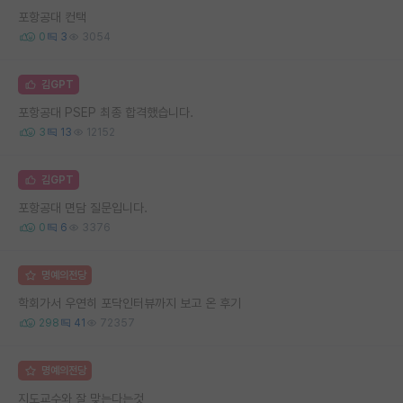
포항공대 컨택
0
3
3054
김GPT
포항공대 PSEP 최종 합격했습니다.
3
13
12152
김GPT
포항공대 면담 질문입니다.
0
6
3376
명예의전당
학회가서 우연히 포닥인터뷰까지 보고 온 후기
298
41
72357
명예의전당
지도교수와 잘 맞는다는것