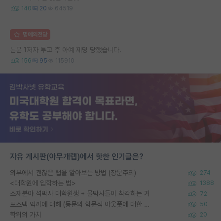
140
20
64519
명예의전당
논문 1저자 투고 후 아예 제명 당했습니다.
156
95
115910
자유 게시판(아무개랩)에서 핫한 인기글은?
외부에서 괜찮은 랩을 알아보는 방법 (장문주의)
274
<대학원에 입학하는 법>
1388
소재분야 석박사 대학원생 + 물박사들이 착각하는 거
72
포스텍 억까에 대해 (동문의 학문적 아웃풋에 대한 반박)
50
학위의 가치
20