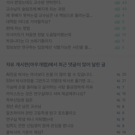
석사 받았는데도 교수랑 연락한다.
43
교수님이 슬럼프에 빠지게 되는 과정
40
왜 후배가 못하는걸 교수님은 내 책임으로 돌리는걸까요?
4
대학원 어디로 가야할까요?
5
편애 하는 방법
12
이사이트가 처음엔 정말 도움많이됐는데
13
커뮤니티는 다 쓰레기통이지
5
정보보안 연구하는 입장에선 식별가능한 사진을 올리는건 비추이긴함
5
자유 게시판(아무개랩)에서 최근 댓글이 많이 달린 글
AI전공 박사는 의사보다 돈을 더 많이 벌 수 있습니다.
20
SSH 박사과정을 그만두고 지방대 박사로 옮기면 교수의 꿈은 끝일까요?
21
가슴에 손을 올려놓고 싫어하는 사람 불공정하게 리뷰
7
카이스트는 모든 연구실마다 서버 제공해주나요?
15
학부신입생 질문
12
정년 4년 남은 교수님
8
알츠하이머 관련 고등학생 탐구 포트폴리오
9
연구실 학생 하나 자퇴했는데
8
입학도 안한 신입생이 원래 관심을 받나요
8
물박사의 기준이 뭐임?
14