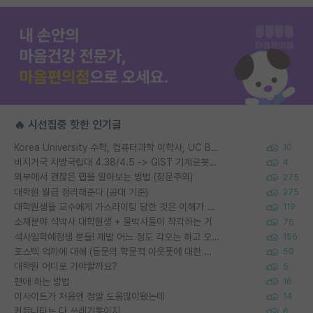
🔥 시선집중 핫한 인기글
Korea University 수학, 컴퓨터과학 이학사, UC Berkeley 산업공학 대학원 공학박사가 되는 것은 쉽지 않겠죠?
10
비지거국 지방국립대 4.38/4.5 -> GIST 기계로봇공학과 석사
4
외부에서 괜찮은 랩을 알아보는 방법 (장문주의)
275
대학원 월급 정리해준다 (공대 기준)
275
대학원생들 교수에게 가스라이팅 당한 것은 이해가 갑니다. 안타깝네요.
119
소재분야 석박사 대학원생 + 물박사들이 착각하는 거
76
석사입학예정생 분들! 제발 어느 정도 각오는 하고 오세요.
156
포스텍 억까에 대해 (동문의 학문적 아웃풋에 대한 반박)
50
대학원 어디로 가야할까요?
5
편애 하는 방법
16
이사이트가 처음엔 정말 도움많이됐는데
14
커뮤니티는 다 쓰레기통이지
6