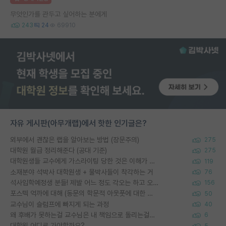
무엇인가를 관두고 싶어하는 분에게
243
24
69910
자유 게시판(아무개랩)에서 핫한 인기글은?
외부에서 괜찮은 랩을 알아보는 방법 (장문주의)
275
대학원 월급 정리해준다 (공대 기준)
275
대학원생들 교수에게 가스라이팅 당한 것은 이해가 갑니다. 안타깝네요.
119
소재분야 석박사 대학원생 + 물박사들이 착각하는 거
76
석사입학예정생 분들! 제발 어느 정도 각오는 하고 오세요.
156
포스텍 억까에 대해 (동문의 학문적 아웃풋에 대한 반박)
50
교수님이 슬럼프에 빠지게 되는 과정
40
왜 후배가 못하는걸 교수님은 내 책임으로 돌리는걸까요?
6
대학원 어디로 가야할까요?
5