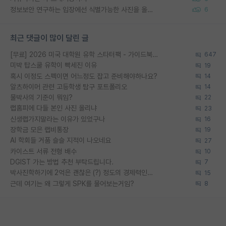
정보보안 연구하는 입장에선 식별가능한 사진을 올리는건 비추이긴함
6
최근 댓글이 많이 달린 글
[무료] 2026 미국 대학원 유학 스타터팩 - 가이드북 & 합격자 컨택메일 템플릿
647
미박 탑스쿨 유학이 빡세진 이유
19
혹시 이정도 스펙이면 어느정도 잡고 준비해야하나요?
14
알츠하이머 관련 고등학생 탐구 포트폴리오
14
물박사의 기준이 뭐임?
22
랩홈피에 다들 본인 사진 올리냐
23
신생랩가지말라는 이유가 있었구나
16
장학금 모은 랩비통장
19
AI 학회들 거품 슬슬 지적이 나오네요
27
카이스트 서류 전형 배수
10
DGIST 가는 방법 추천 부탁드립니다.
7
박사진학하기에 2억은 괜찮은 (?) 정도의 경제력인가요
15
근데 여기는 왜 그렇게 SPK를 물어보는거임?
8