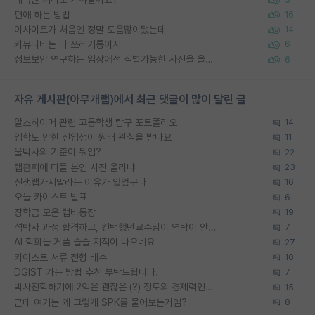
편애 하는 방법
16
이사이트가 처음엔 정말 도움많이됐는데
14
커뮤니티는 다 쓰레기통이지
6
정보보안 연구하는 입장에선 식별가능한 사진을 올리는건 비추이긴함
6
자유 게시판(아무개랩)에서 최근 댓글이 많이 달린 글
알츠하이머 관련 고등학생 탐구 포트폴리오
14
입학도 안한 신입생이 원래 관심을 받나요
11
물박사의 기준이 뭐임?
22
랩홈피에 다들 본인 사진 올리냐
23
신생랩가지말라는 이유가 있었구나
16
오늘 카이스트 발표
6
장학금 모은 랩비통장
19
석박사 과정 합격하고, 컨택했던교수님이 연락이 안됩니다...
7
AI 학회들 거품 슬슬 지적이 나오네요
27
카이스트 서류 전형 배수
10
DGIST 가는 방법 추천 부탁드립니다.
7
박사진학하기에 2억은 괜찮은 (?) 정도의 경제력인가요
15
근데 여기는 왜 그렇게 SPK를 물어보는거임?
8