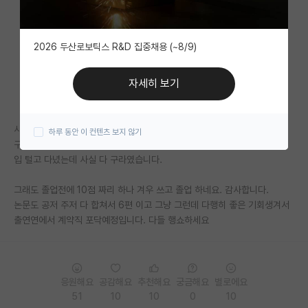
자유 게시판(아무개랩)
2026 두산로보틱스 R&D 집중채용 (~8/9)
미국 유학 게시판
미국 대학원 합격 후기 게시판
자세히 보기
대학원생 모집 게시판
사실 여기서 누가 논문 실적 물어 볼때
하루 동안 이 컨텐츠 보지 않기
대학원 합격 후기 게시판
구라로 자매지도 써봤고 10점 이상 저널 1저자로 여러편 냈다고
입 털고 다녔는데 사실 다 구라였습니다.
연구실(PI) 홍보 게시판
그래도 졸업전에 10점 짜리 하나 겨우 쓰고 졸업 하네요. 감사합니다.
석박사 채용 정보 게시판
논문도 공저 주저 다 합쳐서 6편 이고 그냥 그런데 다행히 좋은 기회생겨서
임용 정보 게시판
출연연에서 계약직 포닥예정입니다. 다들 행쇼하세요
학부 인턴 게시판
취업 게시판
응원해요
공감해요
추천해요
궁금해요
별로에요
51
10
10
0
10
임용 후기 게시판