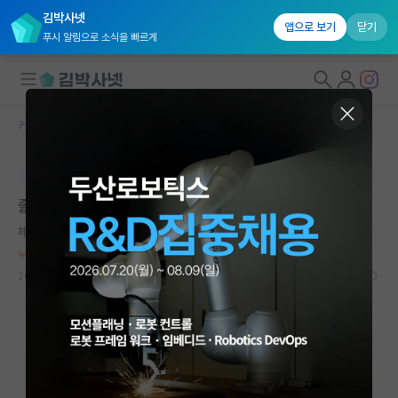
김박사넷
앱으로 보기
닫기
푸시 알림으로 소식을 빠르게
커뮤니티 홈
자유 게시판(아무개랩)
대학원생 모집
본문이 수정되지 않는 박제글입니다.
국내대학원 정보
졸업 전 양심고백하나 합니다
연구실&오픈랩
체한 버트런드 러셀
커뮤니티
누적 신고가 50개 이상인 사용자입니다.
2023.11.03
33
23297
커뮤니티 홈
전체글보기
베스트 게시판
IF 명예의전당