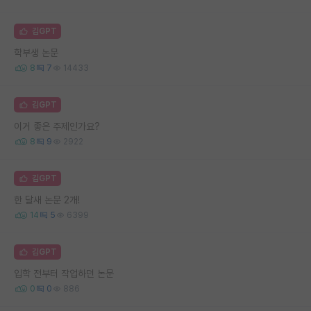
김GPT
학부생 논문
8
7
14433
김GPT
이거 좋은 주제인가요?
8
9
2922
김GPT
한 달새 논문 2개!
14
5
6399
김GPT
입학 전부터 작업하던 논문
0
0
886