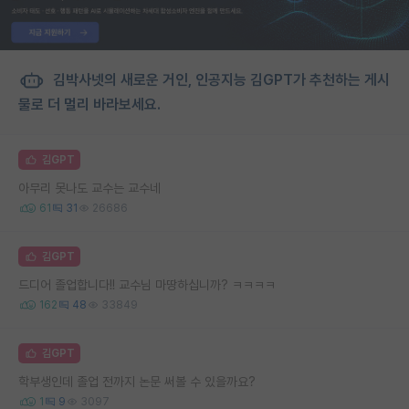
김박사넷의 새로운 거인, 인공지능 김GPT가 추천하는 게시
물로 더 멀리 바라보세요.
김GPT
아무리 못나도 교수는 교수네
61
31
26686
김GPT
드디어 졸업합니다!! 교수님 마땅하십니까? ㅋㅋㅋㅋ
162
48
33849
김GPT
학부생인데 졸업 전까지 논문 써볼 수 있을까요?
1
9
3097