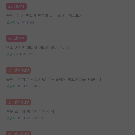
김GPT
졸업논문에 부족한 부분이 너무 많이 보입니다.
0
1
1194
김GPT
연속 면접떨 하니까 현타가 많이 오네요.
3
8
3258
명예의전당
올해도 찾아온 스승의 날, 학생들에게 부끄러움을 배웁니다
89
8
16462
명예의전당
초보 교수의 통수에 대한 생각
69
10
23768
명예의전당