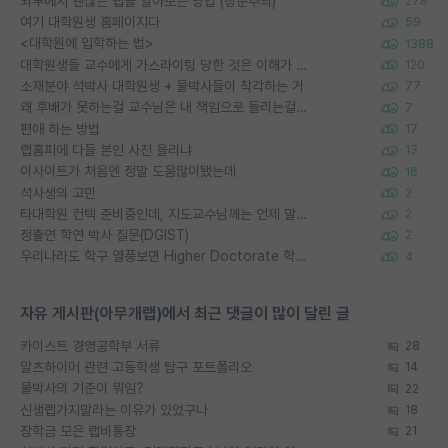
외부에서 괜찮은 랩을 알아보는 방법 (장문주의)
278
여기 대학원생 홈페이지다
59
<대학원에 입학하는 법>
1388
대학원생들 교수에게 가스라이팅 당한 것은 이해가 갑니다. 안타깝네요.
120
소재분야 석박사 대학원생 + 물박사들이 착각하는 거
77
왜 후배가 못하는걸 교수님은 내 책임으로 돌리는걸까요?
7
편애 하는 방법
17
랩홈피에 다들 본인 사진 올리냐
13
이사이트가 처음엔 정말 도움많이됐는데
16
석사생의 고민
2
타대학원 컨텍 준비중인데, 지도교수님께는 언제 말씀드려야 할까요?
2
정출연 학연 박사 질문(DGIST)
2
우리나라도 학구 열풍보면 Higher Doctorate 학위가 필요하다고 봅니다.
4
자유 게시판(아무개랩)에서 최근 댓글이 많이 달린 글
카이스트 경영공학부 서류
28
알츠하이머 관련 고등학생 탐구 포트폴리오
14
물박사의 기준이 뭐임?
22
신생랩가지말라는 이유가 있었구나
18
장학금 모은 랩비통장
21