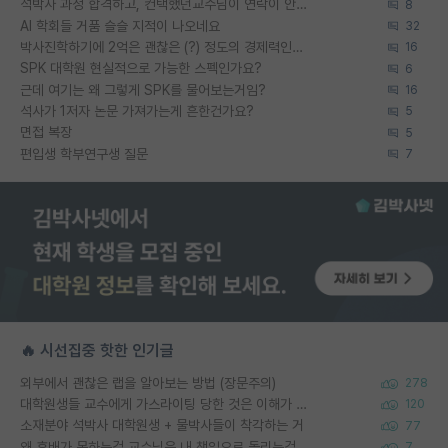
석박사 과정 합격하고, 컨택했던교수님이 연락이 안됩니다...
8
AI 학회들 거품 슬슬 지적이 나오네요
32
박사진학하기에 2억은 괜찮은 (?) 정도의 경제력인가요
16
SPK 대학원 현실적으로 가능한 스펙인가요?
6
근데 여기는 왜 그렇게 SPK를 물어보는거임?
16
석사가 1저자 논문 가져가는게 흔한건가요?
5
면접 복장
5
편입생 학부연구생 질문
7
🔥 시선집중 핫한 인기글
외부에서 괜찮은 랩을 알아보는 방법 (장문주의)
278
대학원생들 교수에게 가스라이팅 당한 것은 이해가 갑니다. 안타깝네요.
120
소재분야 석박사 대학원생 + 물박사들이 착각하는 거
77
왜 후배가 못하는걸 교수님은 내 책임으로 돌리는걸까요?
7