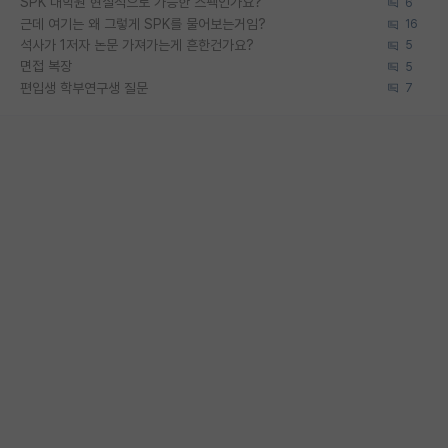
SPK 대학원 현실적으로 가능한 스펙인가요?
6
근데 여기는 왜 그렇게 SPK를 물어보는거임?
16
석사가 1저자 논문 가져가는게 흔한건가요?
5
면접 복장
5
편입생 학부연구생 질문
7