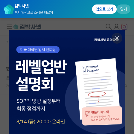
김박사넷
앱으로 보기
닫기
푸시 알림으로 소식을 빠르게
커뮤니티 홈
자유 게시판(아무개랩)
대학원생 모집
본문이 수정되지 않는 박제글입니다.
국내대학원 정보
학회 가서 혼자 다녀도 괜찮을까요?
연구실&오픈랩
온화한 빌헬름 뢴트겐
커뮤니티
2026.06.13
12
1318
커뮤니티 홈
전체글보기
베스트 게시판
IF 명예의전당