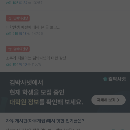
105
24
13257
명예의전당
대학원생 예절에 대해 쓴 글 보고...
219
13
44796
명예의전당
소주가 지껄이는 김박사넷에 대한 감상
104
10
11578
자유 게시판(아무개랩)에서 핫한 인기글은?