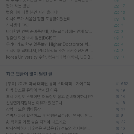
편애 하는 방법
17
랩홈피에 다들 본인 사진 올리냐
13
이사이트가 처음엔 정말 도움많이됐는데
16
석사생의 고민
2
타대학원 컨텍 준비중인데, 지도교수님께는 언제 말씀드려야 할까요?
2
정출연 학연 박사 질문(DGIST)
2
우리나라도 학구 열풍보면 Higher Doctorate 학위가 필요하다고 봅니다.
4
컨택이후 랩매니저, PhD학생들 소개 시켜주신거면 거의 컨펌에 가깝나요?
2
Korea University 수학, 컴퓨터과학 이학사, UC Berkeley 산업공학 대학원 공학박사가 되는 것은 쉽지 않겠죠?
11
최근 댓글이 많이 달린 글
[무료] 2026 미국 대학원 유학 스타터팩 - 가이드북 & 합격자 컨택메일 템플릿
652
미박 탑스쿨 유학이 빡세진 이유
19
혹시 이정도 스펙이면 어느정도 잡고 준비해야하나요?
14
신생랩가지말라는 이유가 있었구나
18
장학금 모은 랩비통장
21
석박사 과정 합격하고, 컨택했던교수님이 연락이 안됩니다...
8
AI 학회들 거품 슬슬 지적이 나오네요
32
박사진학하기에 2억은 괜찮은 (?) 정도의 경제력인가요
16