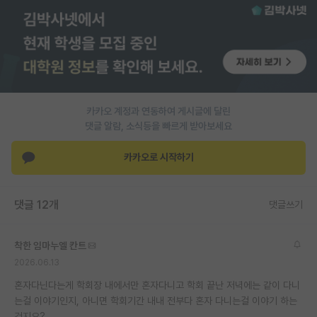
PI 전용 게시판
인문사회 계열 게시판
특수/전문대학원 게시판
반도체/AI 게시판
카카오 계정과 연동하여 게시글에 달린
댓글 알람, 소식등을 빠르게 받아보세요
장학금/장학생 게시판
카카오로 시작하기
학술 정보 게시판
홍보 게시판
댓글 12개
댓글쓰기
커리어
착한 임마누엘 칸트
유학교육
2026.06.13
이벤트
혼자다닌다는게 학회장 내에서만 혼자다니고 학회 끝난 저녁에는 같이 다니
는걸 이야기인지, 아니면 학회기간 내내 전부다 혼자 다니는걸 이야기 하는
반도체 아카데미
건지요?