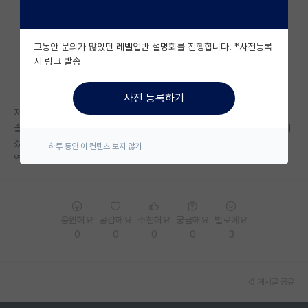
자유 게시판(아무개랩)
그동안 문의가 많았던 레벨업반 설명회를 진행합니다. *사전등록
미국 유학 게시판
시 링크 발송
미국 대학원 합격 후기 게시판
사전 등록하기
대학원생 모집 게시판
저희 대학원생 10명이서 여름에 해외로 학회를 가는데
솔직히 혼자 다니고 싶어서요.. 만약 여러분들 연구실에서 한명이 혼자 다니
대학원 합격 후기 게시판
겠다고 말하면 어떻게 보일 것 같나요
하루 동안 이 컨텐츠 보지 않기
연구실에서 위치는 중간쯤입니다 나이나 경력으로나
연구실(PI) 홍보 게시판
석박사 채용 정보 게시판
임용 정보 게시판
응원해요
공감해요
추천해요
궁금해요
별로에요
0
0
0
0
3
학부 인턴 게시판
취업 게시판
게시글 공유
임용 후기 게시판