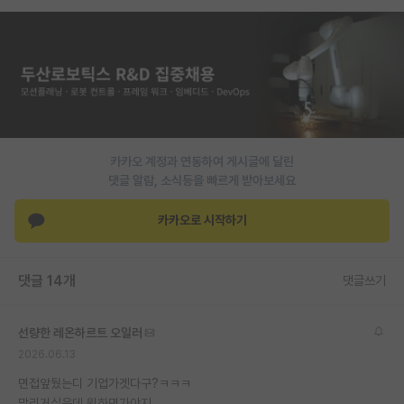
PI 전용 게시판
인문사회 계열 게시판
특수/전문대학원 게시판
반도체/AI 게시판
카카오 계정과 연동하여 게시글에 달린
장학금/장학생 게시판
댓글 알람, 소식등을 빠르게 받아보세요
학술 정보 게시판
카카오로 시작하기
홍보 게시판
댓글 14개
커리어
댓글쓰기
유학교육
선량한 레온하르트 오일러
이벤트
2026.06.13
면접앞뒀는디 기업가겟다구?ㅋㅋㅋ
반도체 아카데미
말리거싶은데 원하면가야지