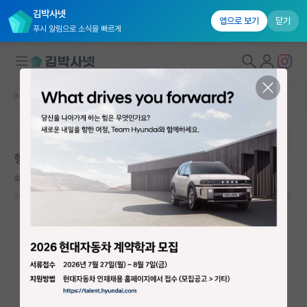
김박사넷
앱으로 보기
닫기
푸시 알림으로 소식을 빠르게
커뮤니티 홈
자유 게시판(아무개랩)
대학원생 모집
본문이 수정되지 않는 박제글입니다.
국내대학원 정보
형들형들 삼성 내부자추천 (박사)
연구실&오픈랩
쑥스러운 프랜시스 크릭
커뮤니티
2026.06.13
14
2036
커뮤니티 홈
전체글보기
베스트 게시판
IF 명예의전당