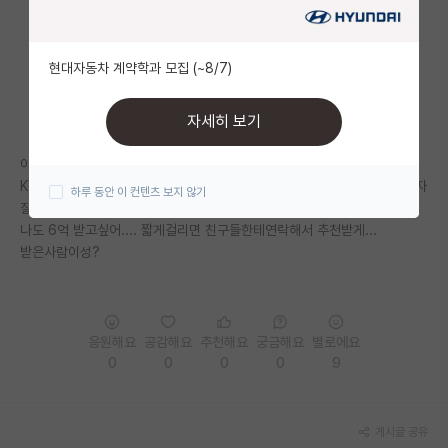
자유 게시판(아무개랩)
현대자동차 계약학과 모집 (~8/7)
미국 유학 게시판
미국 대학원 합격 후기 게시판
자세히 보기
대학원생 모집 게시판
이걸로 들어간 사람있어?? 얼마나걸려 추천받는데?
KY 학부에 미박 top 10박사하고 포닥중이고, 국립대 면접앞뒀는데 교수 자
하루 동안 이 컨텐츠 보지 않기
대학원 합격 후기 게시판
질이 부족한것같아...
나도 6억 받고싶어.... 짧게걸리면 친구들한테연락해서 추천받게...
연구실(PI) 홍보 게시판
받은사람이성?
석박사 채용 정보 게시판
임용 정보 게시판
응원해요
공감해요
추천해요
궁금해요
별로에요
학부 인턴 게시판
0
0
0
0
9
취업 게시판
게시글 공유
임용 후기 게시판