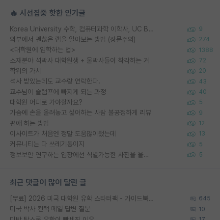
🔥 시선집중 핫한 인기글
Korea University 수학, 컴퓨터과학 이학사, UC Berkeley 산업공학 대학원 공학박사가 되는 것은 쉽지 않겠죠?
9
외부에서 괜찮은 랩을 알아보는 방법 (장문주의)
274
<대학원에 입학하는 법>
1388
소재분야 석박사 대학원생 + 물박사들이 착각하는 거
72
학위의 가치
20
석사 받았는데도 교수랑 연락한다.
43
교수님이 슬럼프에 빠지게 되는 과정
40
대학원 어디로 가야할까요?
5
가슴에 손을 올려놓고 싫어하는 사람 불공정하게 리뷰
9
편애 하는 방법
12
이사이트가 처음엔 정말 도움많이됐는데
13
커뮤니티는 다 쓰레기통이지
5
정보보안 연구하는 입장에선 식별가능한 사진을 올리는건 비추이긴함
5
최근 댓글이 많이 달린 글
[무료] 2026 미국 대학원 유학 스타터팩 - 가이드북 & 합격자 컨택메일 템플릿
645
미국 박사 컨택 메일 답변 질문
10
미박 탑스쿨 유학이 빡세진 이유
17