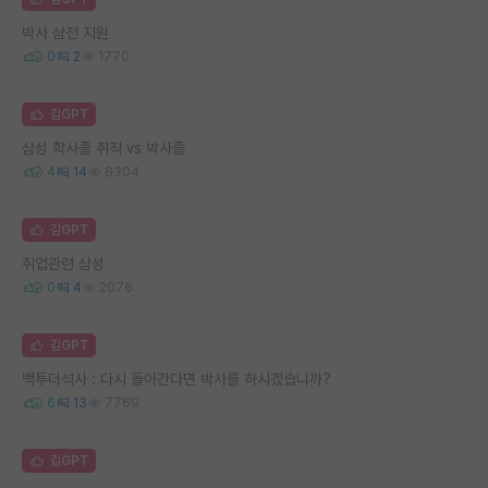
박사 삼전 지원
0
2
1770
김GPT
삼성 학사졸 취직 vs 박사졸
4
14
8304
김GPT
취업관련 삼성
0
4
2076
김GPT
백투더석사 : 다시 돌아간다면 박사를 하시겠습니까?
6
13
7769
김GPT