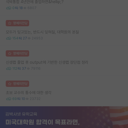
석박통합 4년만에 졸업하면&hellip;?
0
18
6807
명예의전당
모두가 잊고있는, 반드시 잊혀질, 대학원의 본질
154
27
24953
명예의전당
신생랩 졸업 후 output에 기반한 신생랩 장단점 정리
112
37
79116
명예의전당
초보 교수의 통수에 대한 생각
69
10
23732