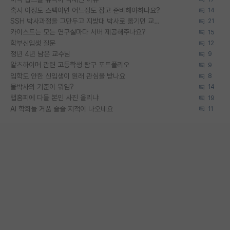
혹시 이정도 스펙이면 어느정도 잡고 준비해야하나요?
14
SSH 박사과정을 그만두고 지방대 박사로 옮기면 교수의 꿈은 끝일까요?
21
카이스트는 모든 연구실마다 서버 제공해주나요?
15
학부신입생 질문
12
정년 4년 남은 교수님
9
알츠하이머 관련 고등학생 탐구 포트폴리오
9
입학도 안한 신입생이 원래 관심을 받나요
8
물박사의 기준이 뭐임?
14
랩홈피에 다들 본인 사진 올리냐
19
AI 학회들 거품 슬슬 지적이 나오네요
11