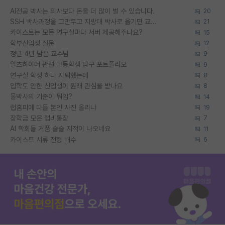
AI전공 박사는 의사보다 돈을 더 많이 벌 수 있습니다.
20
SSH 박사과정을 그만두고 지방대 박사로 옮기면 교수의 꿈은 끝일까요?
21
카이스트는 모든 연구실마다 서버 제공해주나요?
15
학부신입생 질문
12
정년 4년 남은 교수님
9
알츠하이머 관련 고등학생 탐구 포트폴리오
9
연구실 학생 하나 자퇴했는데
8
입학도 안한 신입생이 원래 관심을 받나요
8
물박사의 기준이 뭐임?
14
랩홈피에 다들 본인 사진 올리냐
19
장학금 모은 랩비통장
7
AI 학회들 거품 슬슬 지적이 나오네요
11
카이스트 서류 전형 배수
6