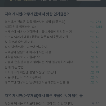
자유 게시판(아무개랩)에서 핫한 인기글은?
외부에서 괜찮은 랩을 알아보는 방법 (장문주의)
274
<대학원에 입학하는 법>
1388
소재분야 석박사 대학원생 + 물박사들이 착각하는 거
72
포스텍 억까에 대해 (동문의 학문적 아웃풋에 대한 반박)
50
AI 탑컨퍼 순위에 대해..
27
석사 받았는데도 교수랑 연락한다.
43
교수님이 슬럼프에 빠지게 되는 과정
40
대학원 어디로 가야할까요?
5
가슴에 손을 올려놓고 싫어하는 사람 불공정하게 리뷰
9
편애 하는 방법
12
이사이트가 처음엔 정말 도움많이됐는데
13
커뮤니티는 다 쓰레기통이지
5
정보보안 연구하는 입장에선 식별가능한 사진을 올리는건 비추이긴함
5
자유 게시판(아무개랩)에서 최근 댓글이 많이 달린 글
AI전공 박사는 의사보다 돈을 더 많이 벌 수 있습니다.
20