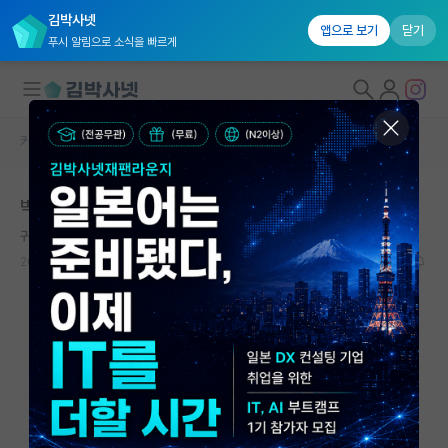
김박사넷
앱으로 보기
닫기
푸시 알림으로 소식을 빠르게
커뮤니티 홈
자유 게시판(아무개랩)
대학원생 모집
박사 삼전 지원
국내대학원 정보
귀여운 헤르만 헤세
연구실&오픈랩
2025.02.03
2
1771
커뮤니티
커뮤니티 홈
전체글보기
베스트 게시판
IF 명예의전당