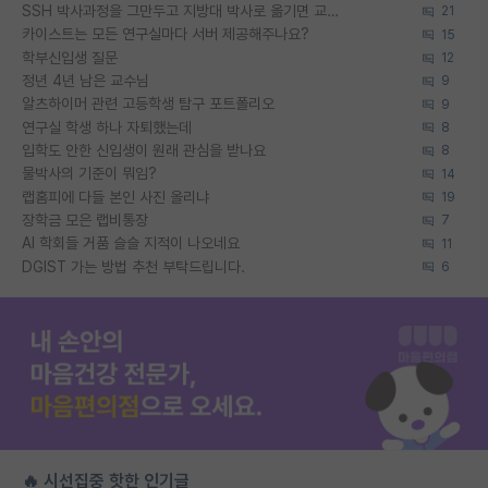
SSH 박사과정을 그만두고 지방대 박사로 옮기면 교수의 꿈은 끝일까요?
21
카이스트는 모든 연구실마다 서버 제공해주나요?
15
학부신입생 질문
12
정년 4년 남은 교수님
9
알츠하이머 관련 고등학생 탐구 포트폴리오
9
연구실 학생 하나 자퇴했는데
8
입학도 안한 신입생이 원래 관심을 받나요
8
물박사의 기준이 뭐임?
14
랩홈피에 다들 본인 사진 올리냐
19
장학금 모은 랩비통장
7
AI 학회들 거품 슬슬 지적이 나오네요
11
DGIST 가는 방법 추천 부탁드립니다.
6
🔥 시선집중 핫한 인기글