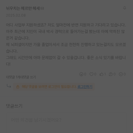
재팬라운지 🌸
뉘우치는 헤르만 헤세
2025.02.08
어디 사업부 지원하셨죠? 저도 얼마전에 반연 지원하고 기다리고 있습니다.
아주 최근에 지인이 국내 박사 경력으로 들어가는걸 봤는데 아예 막히진 않
은거 같습니다.
제 뇌피셜이지만 가을 졸업이셔서 조금 천천히 진행하고 있는걸지도 모르겠
습니다.
그래도 시간안에 아마 문제없이 갈 수 있을겁니다. 좋은 소식 있기를 바랍니
다!
0
0
1
0
0
대댓글 1개
대댓글 쓰기
해당 댓글을 보려면 로그인이 필요합니다.
로그인하기
댓글쓰기