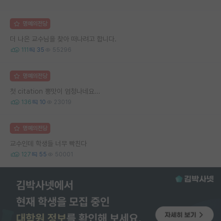
명예의전당
더 나은 교수님을 찾아 떠나려고 합니다.
111
35
55296
명예의전당
첫 citation 뽕맛이 엄청나네요...
136
10
23019
명예의전당
교수인데 학생들 너무 빡친다
127
55
50001