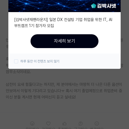
자유 게시판(아무개랩)
[김박사넷재팬라운지] 일본 DX 컨설팅 기업 취업을 위한 IT, AI
미국 유학 게시판
부트캠프 1기 참가자 모집
미국 대학원 합격 후기 게시판
안녕하세요? 미국에서 박사과정을 공부하고 있고 가을에 졸업예정인 대학원
자세히 보기
대학원생 모집 게시판
생입니다.
대학원 합격 후기 게시판
혹시 최근 삼성전자에서 채용프로세스를 진행하신 분 계실까요? 작년 방문
하루 동안 이 컨텐츠 보지 않기
채용설명회 때 상담도 받고 겨울에 임직원 추천채용도 지원하였는데 아직 깜
연구실(PI) 홍보 게시판
깜무소식이네요.
석박사 채용 정보 게시판
삼전이 요새 힘들다고는 하지만, 제 분야에서는 마땅히 더 나은 다른 옵션이
안보여서 이렇게 기다리고 있습니다ㅠ 혹시 여기 졸업예정으로 취업준비 중
임용 정보 게시판
이신 분들 계시면 현재 어떠신지 듣고 싶네요!
학부 인턴 게시판
취업 게시판
임용 후기 게시판