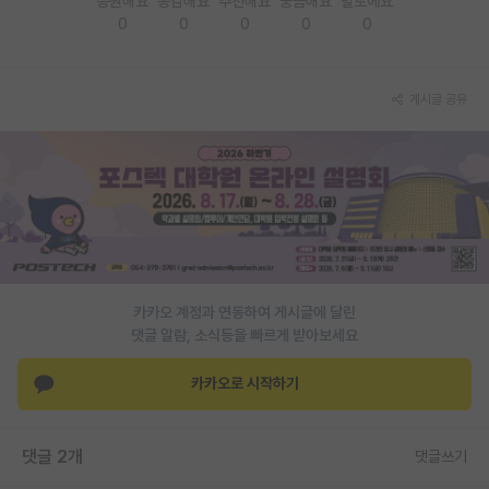
응원해요
공감해요
추천해요
궁금해요
별로에요
0
0
0
0
0
PI 전용 게시판
인문사회 계열 게시판
게시글 공유
특수/전문대학원 게시판
반도체/AI 게시판
장학금/장학생 게시판
학술 정보 게시판
홍보 게시판
카카오 계정과 연동하여 게시글에 달린
댓글 알람, 소식등을 빠르게 받아보세요
커리어
유학교육
카카오로 시작하기
이벤트
댓글 2개
댓글쓰기
반도체 아카데미