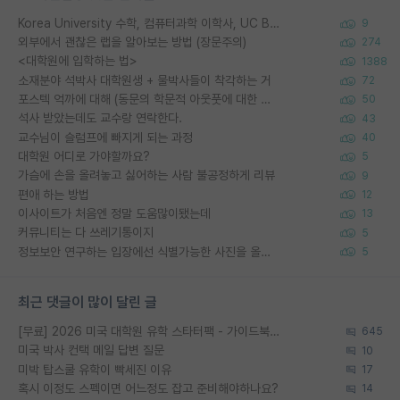
Korea University 수학, 컴퓨터과학 이학사, UC Berkeley 산업공학 대학원 공학박사가 되는 것은 쉽지 않겠죠?
9
외부에서 괜찮은 랩을 알아보는 방법 (장문주의)
274
<대학원에 입학하는 법>
1388
소재분야 석박사 대학원생 + 물박사들이 착각하는 거
72
포스텍 억까에 대해 (동문의 학문적 아웃풋에 대한 반박)
50
석사 받았는데도 교수랑 연락한다.
43
교수님이 슬럼프에 빠지게 되는 과정
40
대학원 어디로 가야할까요?
5
가슴에 손을 올려놓고 싫어하는 사람 불공정하게 리뷰
9
편애 하는 방법
12
이사이트가 처음엔 정말 도움많이됐는데
13
커뮤니티는 다 쓰레기통이지
5
정보보안 연구하는 입장에선 식별가능한 사진을 올리는건 비추이긴함
5
최근 댓글이 많이 달린 글
[무료] 2026 미국 대학원 유학 스타터팩 - 가이드북 & 합격자 컨택메일 템플릿
645
미국 박사 컨택 메일 답변 질문
10
미박 탑스쿨 유학이 빡세진 이유
17
혹시 이정도 스펙이면 어느정도 잡고 준비해야하나요?
14