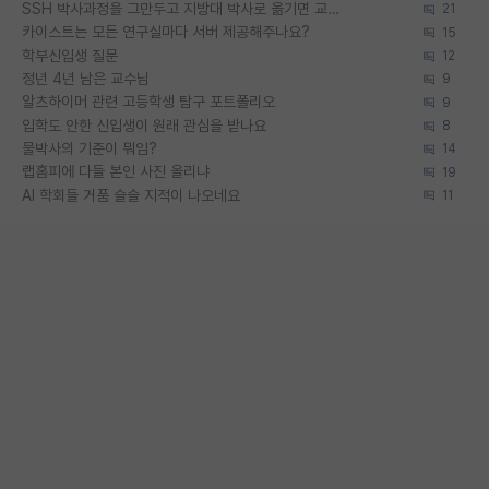
SSH 박사과정을 그만두고 지방대 박사로 옮기면 교수의 꿈은 끝일까요?
21
카이스트는 모든 연구실마다 서버 제공해주나요?
15
학부신입생 질문
12
정년 4년 남은 교수님
9
알츠하이머 관련 고등학생 탐구 포트폴리오
9
입학도 안한 신입생이 원래 관심을 받나요
8
물박사의 기준이 뭐임?
14
랩홈피에 다들 본인 사진 올리냐
19
AI 학회들 거품 슬슬 지적이 나오네요
11