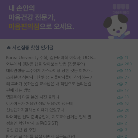
🔥 시선집중 핫한 인기글
Korea University 수학, 컴퓨터과학 이학사, UC Berkeley 산업공학 대학원 공학박사가 되는 것은 쉽지 않겠죠?
11
외부에서 괜찮은 랩을 알아보는 방법 (장문주의)
280
대학원생들 교수에게 가스라이팅 당한 것은 이해가 갑니다. 안타깝네요.
120
소재분야 석박사 대학원생 + 물박사들이 착각하는 거
77
왜 후배가 못하는걸 교수님은 내 책임으로 돌리는걸까요?
7
편애 하는 방법
17
랩홈피에 다들 본인 사진 올리냐
13
이사이트가 처음엔 정말 도움많이됐는데
16
신생랩가지말라는 이유가 있었구나
20
타대학원 컨텍 준비중인데, 지도교수님께는 언제 말씀드려야 할까요?
2
정출연 학연 박사 질문(DGIST)
2
통신 관련 랩 추천
3
K 전전 교수님들 랩실 어떤지 질문드려요!
2