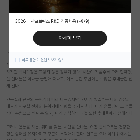
자유 게시판(아무개랩)
2026 두산로보틱스 R&D 집중채용 (~8/9)
미국 유학 게시판
미국 대학원 합격 후기 게시판
자세히 보기
대학원생 모집 게시판
1. 건강한 정신 상태를 유지할 것
하루 동안 이 컨텐츠 보지 않기
대학원 합격 후기 게시판
석사과정은 보통 함께 시작하는 동기생들이 있어 덜 외롭다.
하지만 박사과정은 그렇지 않은 경우가 많다. 시간이 지날수록 오래 함께했
연구실(PI) 홍보 게시판
던 선배들은 하나둘 졸업해 떠나고, 어느 순간 주변에는 수많은 후배들만 남
게 된다.
석박사 채용 정보 게시판
연구실의 규모와 분위기에 따라 다르겠지만, 연차가 쌓일수록 나의 감정과
임용 정보 게시판
태도가 연구실 전체의 분위기에 영향을 주기도 한다. 내가 흔들리면 그 흔들
학부 인턴 게시판
림이 주변으로 번질 수 있고, 내가 침착하면 그것 또한 후배들에게 전해진다.
취업 게시판
그러니 운동을 하든, 취미를 갖든, 사람을 만나든, 어떤 방식으로든 건강한
정신 상태를 유지하려고 꾸준히 노력해야 한다. 연구를 오래 하기 위해서는
임용 후기 게시판