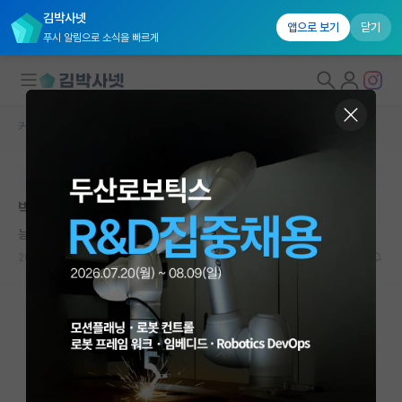
김박사넷
앱으로 보기
닫기
푸시 알림으로 소식을 빠르게
커뮤니티 홈
자유 게시판(아무개랩)
대학원생 모집
본문이 수정되지 않는 박제글입니다.
국내대학원 정보
박사과정을 마치며, 배운 것들
연구실&오픈랩
능글맞은 비트겐슈타인
커뮤니티
2026.06.12
19
10529
커뮤니티 홈
전체글보기
베스트 게시판
IF 명예의전당