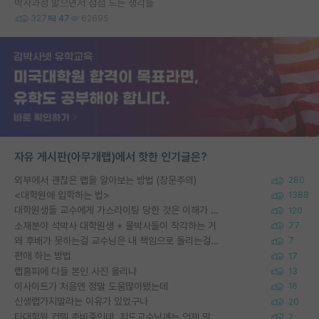
박사과정 밟으면서 점점 드는 생각들
327
47
62695
자유 게시판(아무개랩)에서 핫한 인기글은?
외부에서 괜찮은 랩을 알아보는 방법 (장문주의)
280
<대학원에 입학하는 법>
1388
대학원생들 교수에게 가스라이팅 당한 것은 이해가 갑니다. 안타깝네요.
120
소재분야 석박사 대학원생 + 물박사들이 착각하는 거
77
왜 후배가 못하는걸 교수님은 내 책임으로 돌리는걸까요?
7
편애 하는 방법
17
랩홈피에 다들 본인 사진 올리냐
13
이사이트가 처음엔 정말 도움많이됐는데
16
신생랩가지말라는 이유가 있었구나
20
타대학원 컨텍 준비중인데, 지도교수님께는 언제 말씀드려야 할까요?
2