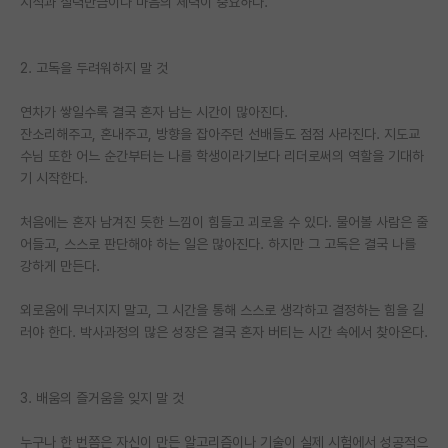
지식과 실력만큼이나 마음의 체력이 중요하다.
PI 전용 게시판
2. 고독을 두려워하지 말 것
인문사회 계열 게시판
특수/전문대학원 게시판
연차가 쌓일수록 결국 혼자 남는 시간이 많아진다.
잔소리해주고, 혼내주고, 방향을 잡아주던 선배들도 점점 사라진다. 지도교
반도체/AI 게시판
수님 또한 어느 순간부터는 나를 학생이라기보다 리더로써의 역할을 기대하
기 시작한다.
장학금/장학생 게시판
처음에는 혼자 남겨진 듯한 느낌이 힘들고 괴로울 수 있다. 물어볼 사람은 줄
학술 정보 게시판
어들고, 스스로 판단해야 하는 일은 많아진다. 하지만 그 고독은 결국 나를
강하게 만든다.
홍보 게시판
외로움에 무너지지 말고, 그 시간을 통해 스스로 생각하고 결정하는 힘을 길
커리어
러야 한다. 박사과정의 많은 성장은 결국 혼자 버티는 시간 속에서 찾아온다.
유학교육
이벤트
3. 배움의 즐거움을 잊지 말 것
반도체 아카데미
누구나 한 번쯤은 자신이 만든 알고리즘이나 기술이 실제 시험에서 성공적으