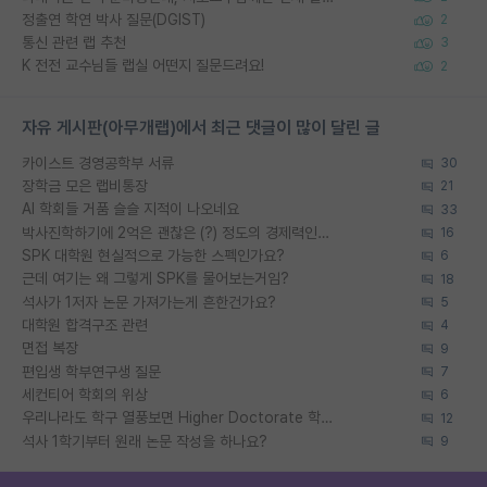
정출연 학연 박사 질문(DGIST)
2
통신 관련 랩 추천
3
K 전전 교수님들 랩실 어떤지 질문드려요!
2
자유 게시판(아무개랩)에서 최근 댓글이 많이 달린 글
카이스트 경영공학부 서류
30
장학금 모은 랩비통장
21
AI 학회들 거품 슬슬 지적이 나오네요
33
박사진학하기에 2억은 괜찮은 (?) 정도의 경제력인가요
16
SPK 대학원 현실적으로 가능한 스펙인가요?
6
근데 여기는 왜 그렇게 SPK를 물어보는거임?
18
석사가 1저자 논문 가져가는게 흔한건가요?
5
대학원 합격구조 관련
4
면접 복장
9
편입생 학부연구생 질문
7
세컨티어 학회의 위상
6
우리나라도 학구 열풍보면 Higher Doctorate 학위가 필요하다고 봅니다.
12
석사 1학기부터 원래 논문 작성을 하나요?
9