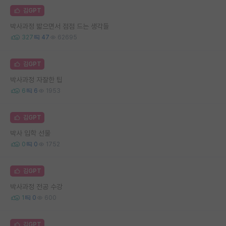
김GPT
박사과정 밟으면서 점점 드는 생각들
327
47
62695
김GPT
박사과정 자잘한 팁
6
6
1953
김GPT
박사 입학 선물
0
0
1752
김GPT
박사과정 전공 수강
1
0
600
김GPT