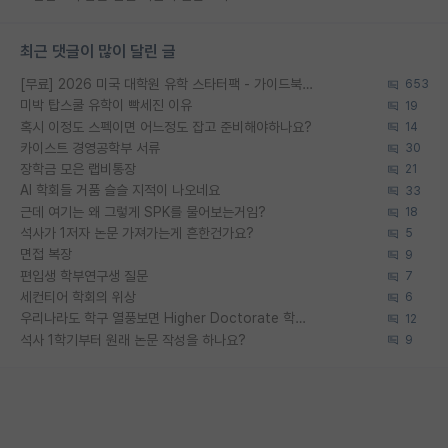
최근 댓글이 많이 달린 글
[무료] 2026 미국 대학원 유학 스타터팩 - 가이드북 & 합격자 컨택메일 템플릿
653
미박 탑스쿨 유학이 빡세진 이유
19
혹시 이정도 스펙이면 어느정도 잡고 준비해야하나요?
14
카이스트 경영공학부 서류
30
장학금 모은 랩비통장
21
AI 학회들 거품 슬슬 지적이 나오네요
33
근데 여기는 왜 그렇게 SPK를 물어보는거임?
18
석사가 1저자 논문 가져가는게 흔한건가요?
5
면접 복장
9
편입생 학부연구생 질문
7
세컨티어 학회의 위상
6
우리나라도 학구 열풍보면 Higher Doctorate 학위가 필요하다고 봅니다.
12
석사 1학기부터 원래 논문 작성을 하나요?
9