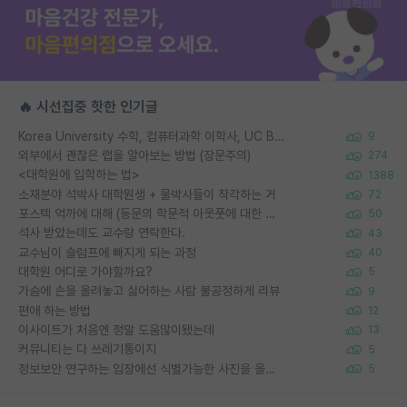
🔥 시선집중 핫한 인기글
Korea University 수학, 컴퓨터과학 이학사, UC Berkeley 산업공학 대학원 공학박사가 되는 것은 쉽지 않겠죠?
9
외부에서 괜찮은 랩을 알아보는 방법 (장문주의)
274
<대학원에 입학하는 법>
1388
소재분야 석박사 대학원생 + 물박사들이 착각하는 거
72
포스텍 억까에 대해 (동문의 학문적 아웃풋에 대한 반박)
50
석사 받았는데도 교수랑 연락한다.
43
교수님이 슬럼프에 빠지게 되는 과정
40
대학원 어디로 가야할까요?
5
가슴에 손을 올려놓고 싫어하는 사람 불공정하게 리뷰
9
편애 하는 방법
12
이사이트가 처음엔 정말 도움많이됐는데
13
커뮤니티는 다 쓰레기통이지
5
정보보안 연구하는 입장에선 식별가능한 사진을 올리는건 비추이긴함
5