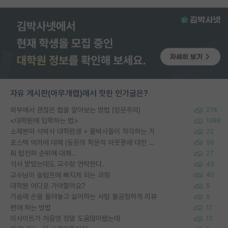
자유 게시판(아무개랩)에서 핫한 인기글은?
외부에서 괜찮은 랩을 알아보는 방법 (장문주의)
274
<대학원에 입학하는 법>
1388
소재분야 석박사 대학원생 + 물박사들이 착각하는 거
72
포스텍 억까에 대해 (동문의 학문적 아웃풋에 대한 반박)
50
AI 탑컨퍼 순위에 대해..
27
석사 받았는데도 교수랑 연락한다.
43
교수님이 슬럼프에 빠지게 되는 과정
40
대학원 어디로 가야할까요?
5
가슴에 손을 올려놓고 싫어하는 사람 불공정하게 리뷰
9
편애 하는 방법
12
이사이트가 처음엔 정말 도움많이됐는데
13