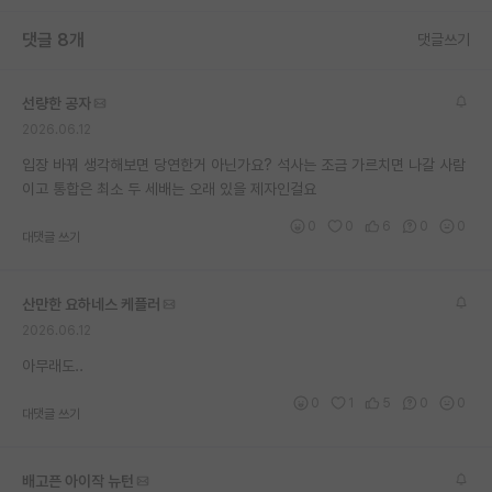
재팬라운지 🌸
댓글 8개
댓글쓰기
선량한 공자
2026.06.12
입장 바꿔 생각해보면 당연한거 아닌가요? 석사는 조금 가르치면 나갈 사람
이고 통합은 최소 두 세배는 오래 있을 제자인걸요
0
0
6
0
0
대댓글 쓰기
산만한 요하네스 케플러
2026.06.12
아무래도..
0
1
5
0
0
대댓글 쓰기
배고픈 아이작 뉴턴