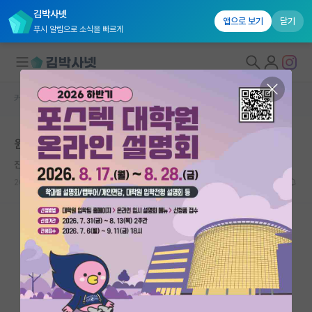
김박사넷
앱으로 보기
닫기
푸시 알림으로 소식을 빠르게
커뮤니티 홈
자유 게시판(아무개랩)
대학원생 모집
원래 교수님은 석박 통합을 더 좋아하시나요?
국내대학원 정보
진지한 어니스트 러더퍼드
연구실&오픈랩
2026.06.12
8
1974
커뮤니티
커뮤니티 홈
전체글보기
베스트 게시판
IF 명예의전당