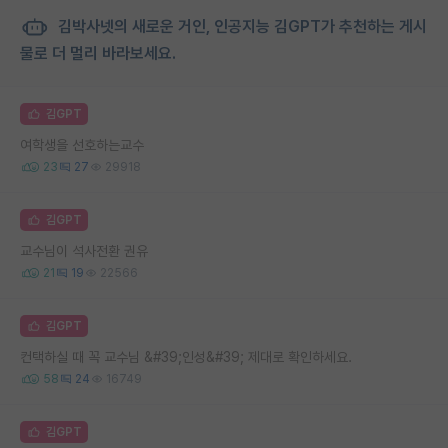
김박사넷의 새로운 거인, 인공지능 김GPT가 추천하는 게시
물로 더 멀리 바라보세요.
김GPT
여학생을 선호하는교수
23
27
29918
김GPT
교수님이 석사전환 권유
21
19
22566
김GPT
컨택하실 때 꼭 교수님 &#39;인성&#39; 제대로 확인하세요.
58
24
16749
김GPT