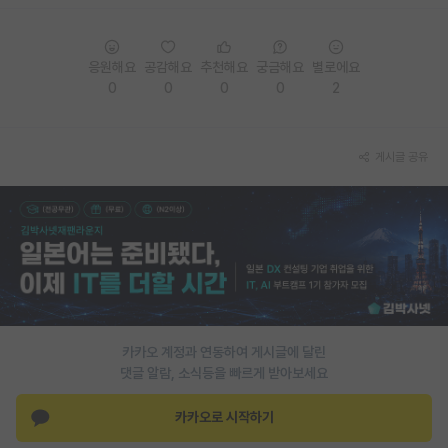
PI 전용 게시판
응원해요
공감해요
추천해요
궁금해요
별로에요
인문사회 계열 게시판
0
0
0
0
2
특수/전문대학원 게시판
반도체/AI 게시판
게시글 공유
장학금/장학생 게시판
학술 정보 게시판
홍보 게시판
커리어
유학교육
카카오 계정과 연동하여 게시글에 달린
댓글 알람, 소식등을 빠르게 받아보세요
이벤트
카카오로 시작하기
반도체 아카데미