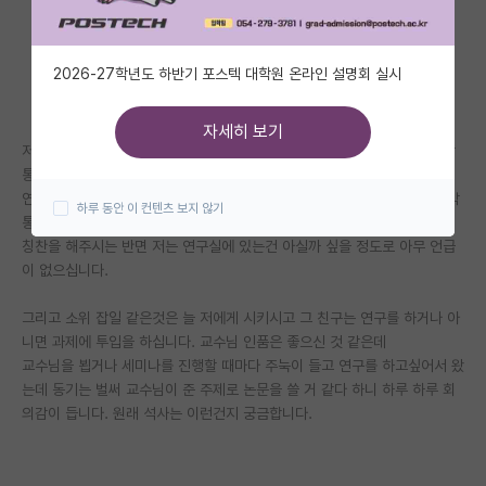
자유 게시판(아무개랩)
2026-27학년도 하반기 포스텍 대학원 온라인 설명회 실시
미국 유학 게시판
미국 대학원 합격 후기 게시판
자세히 보기
저는 이번 학기에 입학한 신입생입니다. 동기가 한명있는데 그 친구는 석박
대학원생 모집 게시판
통합입니다.
연구실 세미나를 진행하거나 아니면 좋은 아이디어가 있을때 교수님은 석박
하루 동안 이 컨텐츠 보지 않기
대학원 합격 후기 게시판
통합인 친구를 언급하시고 먼저 찾으시면서
칭찬을 해주시는 반면 저는 연구실에 있는건 아실까 싶을 정도로 아무 언급
연구실(PI) 홍보 게시판
이 없으십니다.
석박사 채용 정보 게시판
그리고 소위 잡일 같은것은 늘 저에게 시키시고 그 친구는 연구를 하거나 아
니면 과제에 투입을 하십니다. 교수님 인품은 좋으신 것 같은데
임용 정보 게시판
교수님을 뵙거나 세미나를 진행할 때마다 주눅이 들고 연구를 하고싶어서 왔
학부 인턴 게시판
는데 동기는 벌써 교수님이 준 주제로 논문을 쓸 거 같다 하니 하루 하루 회
의감이 듭니다. 원래 석사는 이런건지 궁금합니다.
취업 게시판
임용 후기 게시판