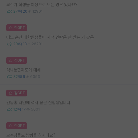
교수가 학생을 이성으로 보는 경우 있나요?
27
20
12901
김GPT
어느 순간 대학원생들이 사적 연락은 안 받는 거 같음
29
13
26201
김GPT
석박통합제도에 대해
32
9
6353
김GPT
건동홍 라인에 석사 붙은 신입생입니다.
12
17
5601
김GPT
교수님들도 방황을 하시나요?