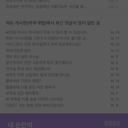
커뮤니티는 다 쓰레기통이지
5
정보보안 연구하는 입장에선 식별가능한 사진을 올리는건 비추이긴함
5
자유 게시판(아무개랩)에서 최근 댓글이 많이 달린 글
AI전공 박사는 의사보다 돈을 더 많이 벌 수 있습니다.
20
SSH 박사과정을 그만두고 지방대 박사로 옮기면 교수의 꿈은 끝일까요?
21
카이스트는 모든 연구실마다 서버 제공해주나요?
15
학부신입생 질문
12
정년 4년 남은 교수님
9
알츠하이머 관련 고등학생 탐구 포트폴리오
9
연구실 학생 하나 자퇴했는데
8
입학도 안한 신입생이 원래 관심을 받나요
10
물박사의 기준이 뭐임?
14
랩홈피에 다들 본인 사진 올리냐
19
장학금 모은 랩비통장
7
AI 학회들 거품 슬슬 지적이 나오네요
11
DGIST 가는 방법 추천 부탁드립니다.
6