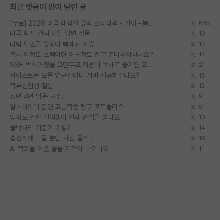
최근 댓글이 많이 달린 글
[무료] 2026 미국 대학원 유학 스타터팩 - 가이드북 & 합격자 컨택메일 템플릿
645
미국 박사 컨택 메일 답변 질문
10
미박 탑스쿨 유학이 빡세진 이유
17
혹시 이정도 스펙이면 어느정도 잡고 준비해야하나요?
14
SSH 박사과정을 그만두고 지방대 박사로 옮기면 교수의 꿈은 끝일까요?
21
카이스트는 모든 연구실마다 서버 제공해주나요?
15
학부신입생 질문
12
정년 4년 남은 교수님
9
알츠하이머 관련 고등학생 탐구 포트폴리오
9
입학도 안한 신입생이 원래 관심을 받나요
10
물박사의 기준이 뭐임?
14
랩홈피에 다들 본인 사진 올리냐
19
AI 학회들 거품 슬슬 지적이 나오네요
11