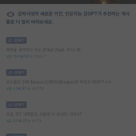
김박사넷의 새로운 거인, 인공지능 김GPT가 추천하는 게시
물로 더 멀리 바라보세요.
김GPT
욕먹을 생각하고 쓰는 꼰대글 (feat. 9 to 9)
159
57
38647
김GPT
교수들은 진짜 &lsquo;인재양성&rsquo;만 하자고 하네?? ㄷㄷ
51
37
36779
김GPT
포공, IST 대학원도 서울로 다 보내지 그러냐?
55
22
8479