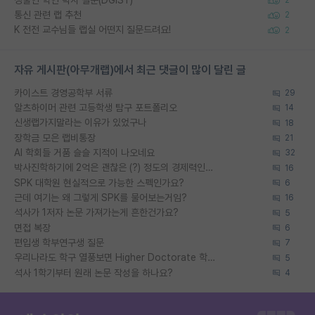
2
통신 관련 랩 추천
2
K 전전 교수님들 랩실 어떤지 질문드려요!
2
자유 게시판(아무개랩)에서 최근 댓글이 많이 달린 글
카이스트 경영공학부 서류
29
알츠하이머 관련 고등학생 탐구 포트폴리오
14
신생랩가지말라는 이유가 있었구나
18
장학금 모은 랩비통장
21
AI 학회들 거품 슬슬 지적이 나오네요
32
박사진학하기에 2억은 괜찮은 (?) 정도의 경제력인가요
16
SPK 대학원 현실적으로 가능한 스펙인가요?
6
근데 여기는 왜 그렇게 SPK를 물어보는거임?
16
석사가 1저자 논문 가져가는게 흔한건가요?
5
면접 복장
6
편입생 학부연구생 질문
7
우리나라도 학구 열풍보면 Higher Doctorate 학위가 필요하다고 봅니다.
5
석사 1학기부터 원래 논문 작성을 하나요?
4