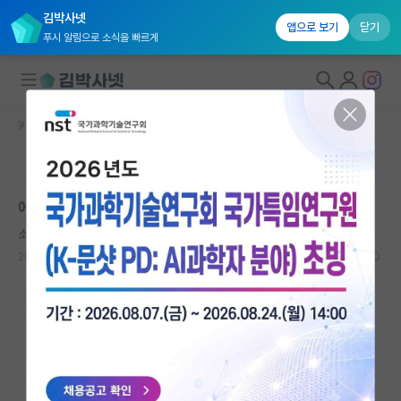
김박사넷
앱으로 보기
닫기
푸시 알림으로 소식을 빠르게
커뮤니티 홈
자유 게시판(아무개랩)
대학원생 모집
본문이 수정되지 않는 박제글입니다.
국내대학원 정보
에이전트는 학사를 물석사로 만든다
연구실&오픈랩
소심한 아인슈타인
커뮤니티
2026.06.09
18
9469
커뮤니티 홈
전체글보기
베스트 게시판
IF 명예의전당