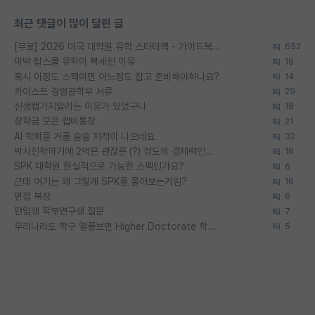
최근 댓글이 많이 달린 글
[무료] 2026 미국 대학원 유학 스타터팩 - 가이드북 & 합격자 컨택메일 템플릿
652
미박 탑스쿨 유학이 빡세진 이유
19
혹시 이정도 스펙이면 어느정도 잡고 준비해야하나요?
14
카이스트 경영공학부 서류
29
신생랩가지말라는 이유가 있었구나
18
장학금 모은 랩비통장
21
AI 학회들 거품 슬슬 지적이 나오네요
32
박사진학하기에 2억은 괜찮은 (?) 정도의 경제력인가요
16
SPK 대학원 현실적으로 가능한 스펙인가요?
6
근데 여기는 왜 그렇게 SPK를 물어보는거임?
16
면접 복장
6
편입생 학부연구생 질문
7
우리나라도 학구 열풍보면 Higher Doctorate 학위가 필요하다고 봅니다.
5