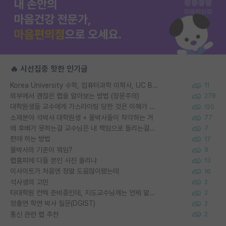
🔥 시선집중 핫한 인기글
Korea University 수학, 컴퓨터과학 이학사, UC Berkeley 산업공학 대학원 공학박사가 되는 것은 쉽지 않겠죠?
11
외부에서 괜찮은 랩을 알아보는 방법 (장문주의)
278
대학원생들 교수에게 가스라이팅 당한 것은 이해가 갑니다. 안타깝네요.
120
소재분야 석박사 대학원생 + 물박사들이 착각하는 거
77
왜 후배가 못하는걸 교수님은 내 책임으로 돌리는걸까요?
7
편애 하는 방법
17
물박사의 기준이 뭐임?
9
랩홈피에 다들 본인 사진 올리냐
13
이사이트가 처음엔 정말 도움많이됐는데
16
석사생의 고민
2
타대학원 컨텍 준비중인데, 지도교수님께는 언제 말씀드려야 할까요?
2
정출연 학연 박사 질문(DGIST)
2
통신 관련 랩 추천
2