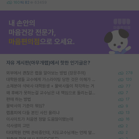
160
82
63459
자유 게시판(아무개랩)에서 핫한 인기글은?
외부에서 괜찮은 랩을 알아보는 방법 (장문주의)
278
대학원생들 교수에게 가스라이팅 당한 것은 이해가 갑니다. 안타깝네요.
120
소재분야 석박사 대학원생 + 물박사들이 착각하는 거
77
왜 후배가 못하는걸 교수님은 내 책임으로 돌리는걸까요?
7
편애 하는 방법
17
물박사의 기준이 뭐임?
9
랩홈피에 다들 본인 사진 올리냐
13
이사이트가 처음엔 정말 도움많이됐는데
16
석사생의 고민
2
타대학원 컨텍 준비중인데, 지도교수님께는 언제 말씀드려야 할까요?
2
정출연 학연 박사 질문(DGIST)