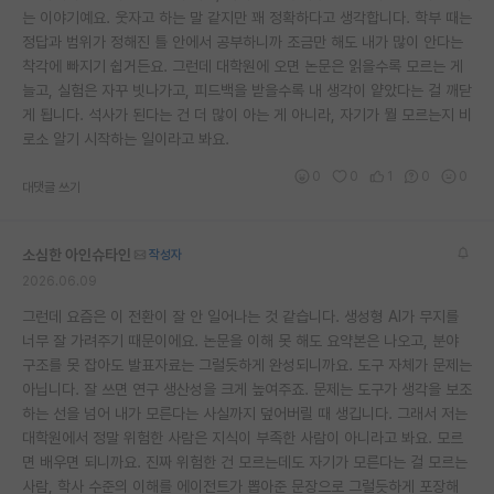
는 이야기예요. 웃자고 하는 말 같지만 꽤 정확하다고 생각합니다. 학부 때는
정답과 범위가 정해진 틀 안에서 공부하니까 조금만 해도 내가 많이 안다는
착각에 빠지기 쉽거든요. 그런데 대학원에 오면 논문은 읽을수록 모르는 게
늘고, 실험은 자꾸 빗나가고, 피드백을 받을수록 내 생각이 얕았다는 걸 깨닫
게 됩니다. 석사가 된다는 건 더 많이 아는 게 아니라, 자기가 뭘 모르는지 비
로소 알기 시작하는 일이라고 봐요.
0
0
1
0
0
대댓글 쓰기
소심한 아인슈타인
작성자
2026.06.09
그런데 요즘은 이 전환이 잘 안 일어나는 것 같습니다. 생성형 AI가 무지를
너무 잘 가려주기 때문이에요. 논문을 이해 못 해도 요약본은 나오고, 분야
구조를 못 잡아도 발표자료는 그럴듯하게 완성되니까요. 도구 자체가 문제는
아닙니다. 잘 쓰면 연구 생산성을 크게 높여주죠. 문제는 도구가 생각을 보조
하는 선을 넘어 내가 모른다는 사실까지 덮어버릴 때 생깁니다. 그래서 저는
대학원에서 정말 위험한 사람은 지식이 부족한 사람이 아니라고 봐요. 모르
면 배우면 되니까요. 진짜 위험한 건 모르는데도 자기가 모른다는 걸 모르는
사람, 학사 수준의 이해를 에이전트가 뽑아준 문장으로 그럴듯하게 포장해