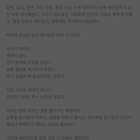
검색, 요약, 번역, 코드 작성, 문장 수정, 논문 정리까지 이제 에이전트가 상
PI 전용 게시판
당 부분 대신해준다. 그래서 겉으로는 그럴듯해 보인다. 자료도 빠르게 만들
고, 발표 문장도 매끄럽고, 질문에도 즉석에서 대답한다.
인문사회 계열 게시판
특수/전문대학원 게시판
하지만 조금만 깊게 물어보면 바로 드러난다.
반도체/AI 게시판
논거가 약하다.
생각이 얕다.
장학금/장학생 게시판
연구 분야의 구조를 모른다.
실험 결과를 해석하지 못한다.
학술 정보 게시판
추가 검증이 왜 필요한지도 모른다.
홍보 게시판
이건 석사의 상태가 아니다.
무지만 가려진 학사 수준에 가깝다.
커리어
유학교육
석사는 원래 모르는 것을 알아가는 과정이다.
논문을 읽으면서 막히고, 실험을 하면서 틀리고, 피드백을 받으면서 자신이
이벤트
얼마나 부족한지 깨닫는 과정이 필요하다.
반도체 아카데미
그런데 에이전트를 잘못 쓰면 이 과정이 생략된다.