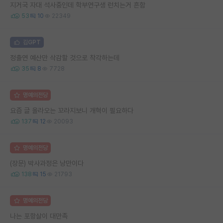
지거국 자대 석사중인데 학부연구생 런치는거 흔함
53
10
22349
김GPT
정출연 예산만 삭감할 것으로 착각하는데
35
8
7728
명예의전당
요즘 글 올라오는 꼬라지보니 개혁이 필요하다
137
12
20093
명예의전당
(장문) 박사과정은 낭만이다
138
15
21793
명예의전당
나는 포항살이 대만족