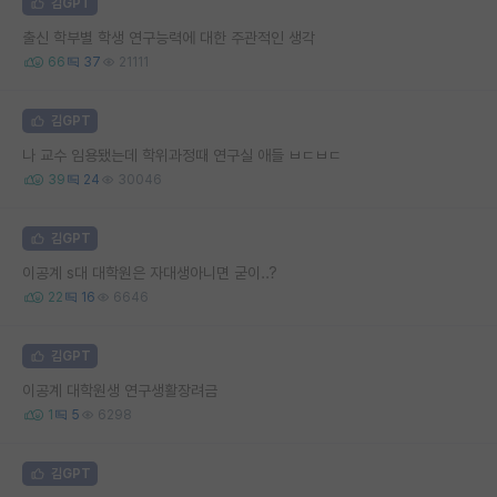
김GPT
출신 학부별 학생 연구능력에 대한 주관적인 생각
66
37
21111
김GPT
나 교수 임용됐는데 학위과정때 연구실 애들 ㅂㄷㅂㄷ
39
24
30046
김GPT
이공계 s대 대학원은 자대생아니면 굳이..?
22
16
6646
김GPT
이공계 대학원생 연구생활장려금
1
5
6298
김GPT