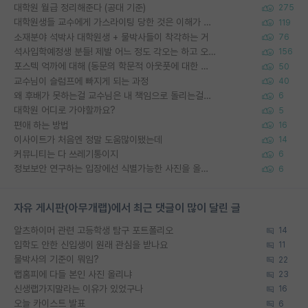
대학원 월급 정리해준다 (공대 기준)
275
대학원생들 교수에게 가스라이팅 당한 것은 이해가 갑니다. 안타깝네요.
119
소재분야 석박사 대학원생 + 물박사들이 착각하는 거
76
석사입학예정생 분들! 제발 어느 정도 각오는 하고 오세요.
156
포스텍 억까에 대해 (동문의 학문적 아웃풋에 대한 반박)
50
교수님이 슬럼프에 빠지게 되는 과정
40
왜 후배가 못하는걸 교수님은 내 책임으로 돌리는걸까요?
6
대학원 어디로 가야할까요?
5
편애 하는 방법
16
이사이트가 처음엔 정말 도움많이됐는데
14
커뮤니티는 다 쓰레기통이지
6
정보보안 연구하는 입장에선 식별가능한 사진을 올리는건 비추이긴함
6
자유 게시판(아무개랩)에서 최근 댓글이 많이 달린 글
알츠하이머 관련 고등학생 탐구 포트폴리오
14
입학도 안한 신입생이 원래 관심을 받나요
11
물박사의 기준이 뭐임?
22
랩홈피에 다들 본인 사진 올리냐
23
신생랩가지말라는 이유가 있었구나
16
오늘 카이스트 발표
6