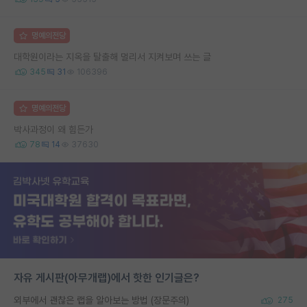
명예의전당
대학원이라는 지옥을 탈출해 멀리서 지켜보며 쓰는 글
345
31
106396
명예의전당
박사과정이 왜 힘든가
78
14
37630
자유 게시판(아무개랩)에서 핫한 인기글은?
외부에서 괜찮은 랩을 알아보는 방법 (장문주의)
275