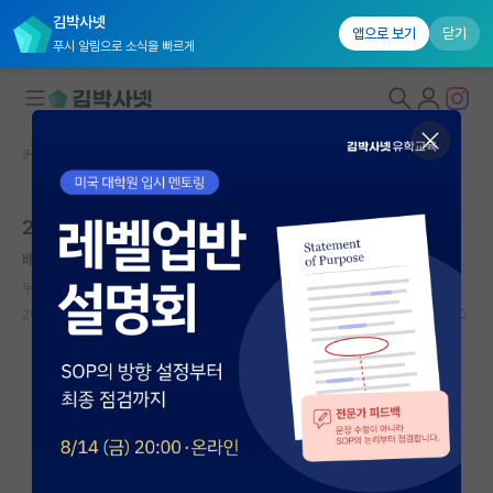
김박사넷
앱으로 보기
닫기
푸시 알림으로 소식을 빠르게
커뮤니티 홈
자유 게시판(아무개랩)
대학원생 모집
2026 대장금
국내대학원 정보
배고픈 리처드 파인만
*
연구실&오픈랩
누적 신고가 20개 이상인 사용자입니다.
커뮤니티
2026.06.11
13
3713
커뮤니티 홈
전체글보기
베스트 게시판
IF 명예의전당