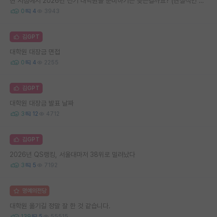
현 시점에서 2026년 전기 대학원을 준비하기는 늦은걸까요? (현실적인 조언 부탁드립니다)
0
4
3943
김GPT
대학원 대장금 면접
0
4
2255
김GPT
대학원 대장금 발표 날짜
3
12
4712
김GPT
2026년 QS랭킹, 서울대마저 38위로 밀려났다
3
5
7192
명예의전당
대학원 옮기길 정말 잘 한 것 같습니다.
139
5
55515