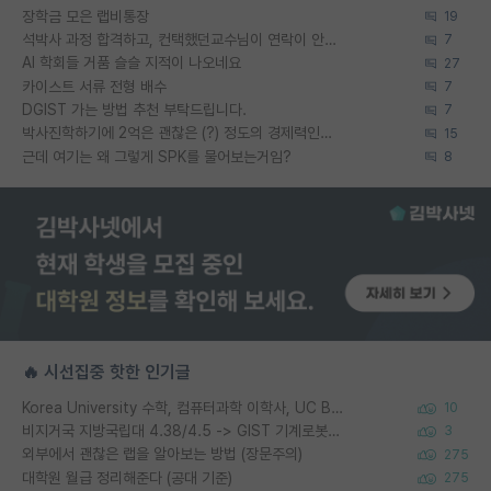
장학금 모은 랩비통장
19
석박사 과정 합격하고, 컨택했던교수님이 연락이 안됩니다...
7
AI 학회들 거품 슬슬 지적이 나오네요
27
카이스트 서류 전형 배수
7
DGIST 가는 방법 추천 부탁드립니다.
7
박사진학하기에 2억은 괜찮은 (?) 정도의 경제력인가요
15
근데 여기는 왜 그렇게 SPK를 물어보는거임?
8
🔥 시선집중 핫한 인기글
Korea University 수학, 컴퓨터과학 이학사, UC Berkeley 산업공학 대학원 공학박사가 되는 것은 쉽지 않겠죠?
10
비지거국 지방국립대 4.38/4.5 -> GIST 기계로봇공학과 석사
3
외부에서 괜찮은 랩을 알아보는 방법 (장문주의)
275
대학원 월급 정리해준다 (공대 기준)
275