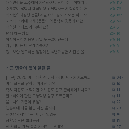
대학원생들 교수에게 가스라이팅 당한 것은 이해가 갑니다. 안타깝네요.
119
소재분야 석박사 대학원생 + 물박사들이 착각하는 거
76
석사입학예정생 분들! 제발 어느 정도 각오는 하고 오세요.
156
포스텍 억까에 대해 (동문의 학문적 아웃풋에 대한 반박)
50
대학원 어디로 가야할까요?
5
편애 하는 방법
16
이사이트가 처음엔 정말 도움많이됐는데
14
커뮤니티는 다 쓰레기통이지
6
정보보안 연구하는 입장에선 식별가능한 사진을 올리는건 비추이긴함
6
최근 댓글이 많이 달린 글
[무료] 2026 미국 대학원 유학 스타터팩 - 가이드북 & 합격자 컨택메일 템플릿
647
미박 탑스쿨 유학이 빡세진 이유
19
혹시 이정도 스펙이면 어느정도 잡고 준비해야하나요?
14
알츠하이머 관련 고등학생 탐구 포트폴리오
14
물박사의 기준이 뭐임?
22
랩홈피에 다들 본인 사진 올리냐
23
신생랩가지말라는 이유가 있었구나
16
장학금 모은 랩비통장
19
AI 학회들 거품 슬슬 지적이 나오네요
27