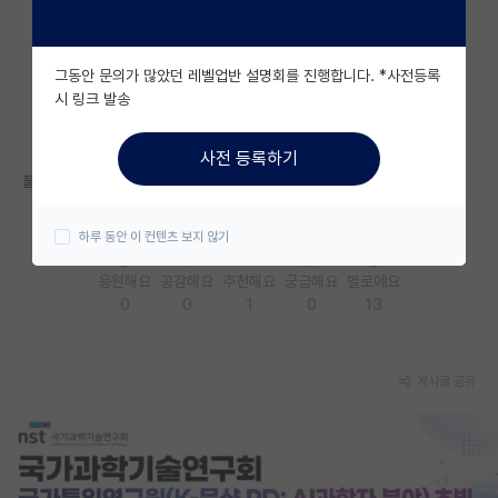
자유 게시판(아무개랩)
그동안 문의가 많았던 레벨업반 설명회를 진행합니다. *사전등록
미국 유학 게시판
시 링크 발송
미국 대학원 합격 후기 게시판
사전 등록하기
대학원생 모집 게시판
붙었네요. 면접만 남았습니다 하하하
대학원 합격 후기 게시판
하루 동안 이 컨텐츠 보지 않기
연구실(PI) 홍보 게시판
응원해요
공감해요
추천해요
궁금해요
별로에요
0
0
1
0
13
석박사 채용 정보 게시판
임용 정보 게시판
게시글 공유
학부 인턴 게시판
취업 게시판
임용 후기 게시판