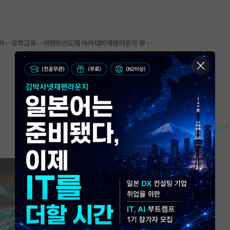
어
유학교육
이벤트
반도체 아카데미
재팬라운지 🌸
스크랩
신고하