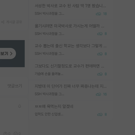
서성한 박사로 교수 된 사람 딱 1명 봤습니다. 근데 지방대 박사로 교수된 거는 기적이 일어나야되요. 서성한 학부부터여도 빡센게 교수임용일텐데 지방대박사로 무슨 교수가 되나요...... 중소기업/중견기업 팀장급/연구소장급이나 될거 같네요.
SSH 박사과정을 그만두고 지방대 박사로 옮기면 교수의 꿈은 끝일까요?
18
게시글 공유
옮기시려면 미국박사로 가시는게 어떨까 싶네요. 교수가 꿈이면 미국박사 하고 미국교수 까지 같이 노리시는게 기회가 많지 않을까요?
SSH 박사과정을 그만두고 지방대 박사로 옮기면 교수의 꿈은 끝일까요?
8
교수 뽑는데 출신 학교는 생각보다 그렇게 안 봄. 앞으로는 더 안 보게 될거임. 박사는 어디서 진행해도 됨. 단, 제대로 쌓고 좋은 실적 만들 수 있다면. 그런데 지방대는 그럴 가능성이 지극히 낮음. 나만 열심히 잘 하면 된다? 인간은 주변 환경에 지배되는 나약한 존재임. 주변의 지방대 대학원생과 섞이고 지방 특유의 여유로움 또는 나쁘게 얘기해서 나태함에 젖어 살다보면 교수의 꿈 자체를 잊어버리게 될 가능성도 있음. 주변 환경이 70~80%임.
SSH 박사과정을 그만두고 지방대 박사로 옮기면 교수의 꿈은 끝일까요?
8
그보다도 신기할정도로 교수가 편애하면 그사람만 논문이 되더라구요 내용이 다른 사람보다 허접해도요
가슴에 손을 올려놓고 싫어하는 사람 불공정하게 리뷰
8
댓글쓰기
지방대 이 단어가 진짜 너무 짜증나는데 지방대면 다 그냥 쓰레기인가요? 무슨 말 같지도 않은 댓글들이 있는건지??? 지방에도 충분히 좋은 대학 많고 충분히 잘하는 교수님들 많습니다 포항공대 4개 IST 대표 지거국들 여기 모두 다 지방에 있고 여기 출신들 중에 교수하는 분들 적지 않습니다 지거국 출신이 무슨 교수를 하냐?라고 생각할 사람들 많은데 상위 대표 지거국에 아웃라이어들 많습니다 결국 개인의 연구역량과 실적이 중요합니다 이 역량을 펼치는데 있어서 지도교수와의 합도 중요합니다. 그리고 경력이 필요하면 해외포닥까지 다녀오세요
SSH 박사과정을 그만두고 지방대 박사로 옮기면 교수의 꿈은 끝일까요?
16
ㅉㅉ왜 욕먹는지 알겠네
입학도 안한 신입생이 원래 관심을 받나요
8
0
0
0