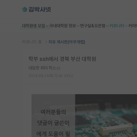
대학원생 모집
국내대학원 정보
연구실&오픈랩
커뮤니티
커리
커뮤니티 홈
자유 게시판(아무개랩)
학부 ssh에서 경북 부산 대학원
대담한 피터 힉스
2024.08.24
12
3552