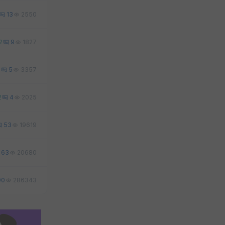
13
2550
2
9
1827
3
5
3357
2
4
2025
53
19619
63
20680
90
286343