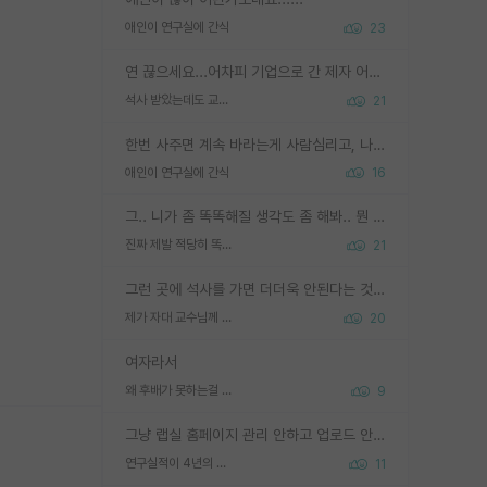
애인이 연구실에 간식
23
연 끊으세요...어차피 기업으로 간 제자 어떻게 못합니다. 기업에서는 교수들 사기꾼으로 보는 시선도 강하고, 앞에서나 교수님하고 떠받들어주지 많이 무시합니다. 영향력도 0에 수렴합니다. 그리고 생각해보십시오. 석사로 기업간 제자가 무슨 힘이 있다고 과제를 달라고 합니까? 말만 교수지 무능력자라고 생각합니다. 세금이 아깝습니다.
석사 받았는데도 교수랑 연락한다.
21
한번 사주면 계속 바라는게 사람심리고, 나중에 안사주면 말이 나옵니다. 그리고 작성자분 커플이 한번 그런 행동을 하면, 선례로 남아 이상하게도 문화로 자리잡을수도 있습니다. 애꿎은 다른 학생들은 생각도 안했는데, 간식을 사가야하는 피해를 볼 수 있습니다. 다 경험에서 우러나온 댓글입니다... 제발 이상한 선례를 만들지 마세요.
애인이 연구실에 간식
16
그.. 니가 좀 똑똑해질 생각도 좀 해봐.. 뭔 연구를 선배랑 계속 같이할 생각을하냐 박사과정이
진짜 제발 적당히 똑똑한 박사과정이라도 위에 있었으면..
21
그런 곳에 석사를 가면 더더욱 안된다는 것을 깨달으시면 된겁니다!
제가 자대 교수님께 무례하게 행동한 걸까요?
20
여자라서
왜 후배가 못하는걸 교수님은 내 책임으로 돌리는걸까요?
9
그냥 랩실 홈페이지 관리 안하고 업로드 안한거 아님?
연구실적이 4년의 공백이 있는거 어떻게 생각하냐
11