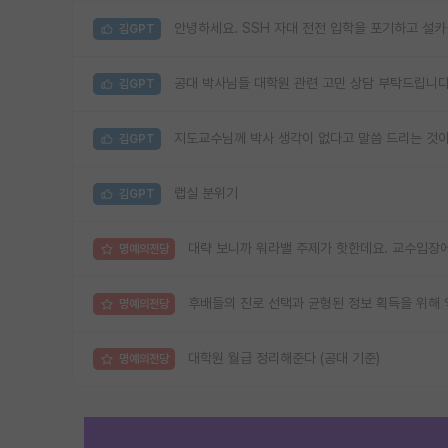
안녕하세요. SSH 자대 전전 입학을 포기하고 설
김GPT
공대 박사님들 대학원 관련 고민 상담 부탁드립니다
김GPT
지도교수님께 박사 생각이 없다고 말씀 드리는 것이
김GPT
랩실 분위기
김GPT
대략 보니까 워라밸 주제가 핫한데요. 교수입장에
명예의전당
후배들의 진로 선택과 균형된 정보 획득을 위해 익
명예의전당
대학원 월급 정리해준다 (공대 기준)
명예의전당