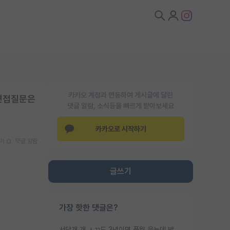
카카오 계정과 연동하여 게시글에 달린
 면접질문은
댓글 알람, 소식등을 빠르게 받아보세요
카카오로 시작하기
기
댓글 알람
글쓰기
가장 핫한 댓글은?
서당개 개 ㅅㄲ도 3년이면 풍월 읊는데 박사 5년 이상 대리고 있으면서 물된건 교수 탓 맞는ㄱ게 거기가 서당이 아니란 소리임