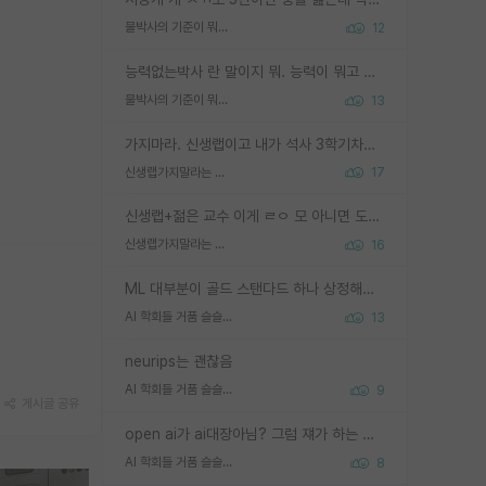
물박사의 기준이 뭐임?
12
능력없는박사 란 말이지 뭐. 능력이 뭐고 능력이 있다는게 뭔지는 사람마다 기준이 다르니까 얘기해봐야 서로 자기 기준만 얘기해서 논쟁이 끝이 안나고. 주위에서 능력있고 야심있는 신입생이 교수가 유의미한 피드백을 아예 안주면서 제대로된 과제에 참여해볼 기회도 제공하지 않고 잡일 뺑뺑이만 돌려서 맨날 단순작업만 하면서 밤새다가 눈빛이 점점 죽어가는걸 본 사람은 물박사는 교수탓이라고 하고, 교수는 이것저것 알려도 주고 기회도 주고 사수 동기 붙여주면서 어떻게든 끌고가려고 하는데 본인이 매일 뺀질거리면서 출근 하는둥마는둥 하다가 기껏 와서도 폰이나 쳐다보다가 실험 망치고 저녁약속있어서 먼저 가볼게요~ 하는걸 본 사람은 물박사는 본인탓이라고 함.
물박사의 기준이 뭐임?
13
가지마라. 신생랩이고 내가 석사 3학기차인데 최고참인데 나도 아무것도 모르는데 교수가 후배들 왜 논문 교육 안시키냐. 논문 왜 안 써오냐 닦달한다
신생랩가지말라는 이유가 있었구나
17
신생랩+젊은 교수 이게 ㄹㅇ 모 아니면 도인듯.
신생랩가지말라는 이유가 있었구나
16
ML 대부분이 골드 스탠다드 하나 상정해놓고 (벤치마크 데이터셋이 여러 개면 여러 개 상정) 그거 얼마나 잘 맞추나 싸움임 가끔 번뜩이는 설계 철학을 보여주는 논문들도 있지만 대부분 그거 성적 얼마나 더 올리느라에 혈안이 되어 있는 측면이 잇음
AI 학회들 거품 슬슬 지적이 나오네요
13
neurips는 괜찮음
AI 학회들 거품 슬슬 지적이 나오네요
9
게시글 공유
open ai가 ai대장아님? 그럼 쟤가 하는 말이 다 맞겠네
AI 학회들 거품 슬슬 지적이 나오네요
8