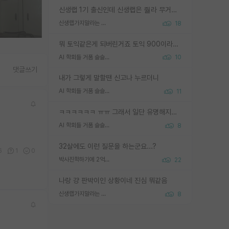
신생랩 1기 출신인데 신생랩은 줠라 무거운 바벨 같은거임. 들면 대박인데 못들면 깔려 죽음. 아무도 알려주지 않는 환경에서 자생해야하지만, 일단 살아남았다면 그 어떤 사람보다 악착같고 생존력 높은 사람으로 거듭날 수 있음
신생랩가지말라는 이유가 있었구나
18
뭐 토익같은게 되버린거죠 토익 900이라고 영어잘하는건 아닙니다만 잘하는사람은 다 900을 넘는 그런
AI 학회들 거품 슬슬 지적이 나오네요
10
댓글쓰기
내가 그렇게 말할땐 신고나 누르더니
AI 학회들 거품 슬슬 지적이 나오네요
11
ㅋㅋㅋㅋㅋㅋ ㅠㅠ 그래서 일단 유명해지는게 중요한거같습니다
AI 학회들 거품 슬슬 지적이 나오네요
8
32살에도 이런 질문을 하는군요...?
6
1
0
박사진학하기에 2억은 괜찮은 (?) 정도의 경제력인가요
22
나랑 걍 판박이인 상황이네 진심 뭐같음
신생랩가지말라는 이유가 있었구나
8