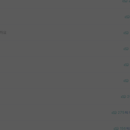
될까요
2
275
156