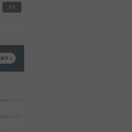
등록
3
16434
26
8372