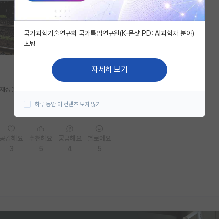
국가과학기술연구회 국가특임연구원(K-문샷 PD: AI과학자 분야)
초빙
자세히 보기
재성을 보고 뽑아야지 그냥 아무렇게나 면접보면 안되십니다~ 선생님들..
하루 동안 이 컨텐츠 보지 않기
공감해요
추천해요
궁금해요
별로에요
3
5
4
5