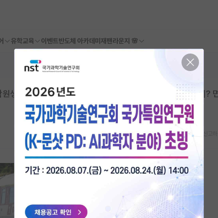
어
유학교육
이벤트
반도체 아카데미
재팬라운지 🌸
학원생을 뽑는거임? 자기소개서하고 출판 논문은 보고 뽑는거?
스크랩
신고하