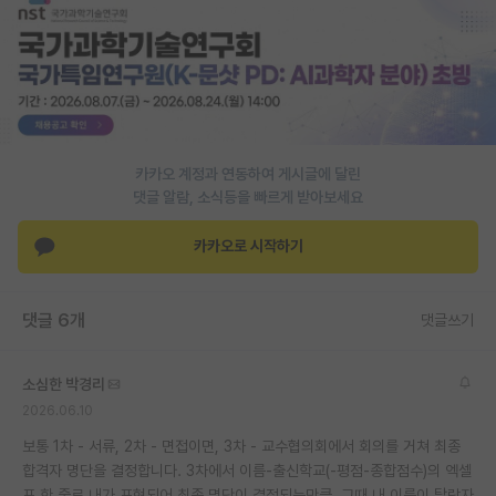
PI 전용 게시판
인문사회 계열 게시판
특수/전문대학원 게시판
반도체/AI 게시판
카카오 계정과 연동하여 게시글에 달린
댓글 알람, 소식등을 빠르게 받아보세요
장학금/장학생 게시판
카카오로 시작하기
학술 정보 게시판
홍보 게시판
댓글 6개
댓글쓰기
커리어
소심한 박경리
유학교육
2026.06.10
이벤트
보통 1차 - 서류, 2차 - 면접이면, 3차 - 교수협의회에서 회의를 거쳐 최종
합격자 명단을 결정합니다. 3차에서 이름-출신학교(-평점-종합점수)의 엑셀
반도체 아카데미
표 한 줄로 내가 표현되어 최종 명단이 결정되는만큼, 그때 내 이름이 탈락자