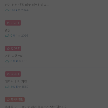
카이 전전 면접 너무 허무하네요...
1
4
2944
김GPT
면접
0
1
2091
김GPT
면접 망했는데...
0
6
2605
김GPT
대학원 컨택 거절
2
5
1557
명예의전당
후배를 어느 정도로 케어 해주는게 맞는걸까요?