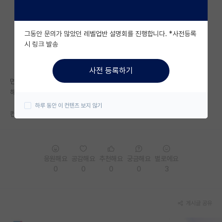
자유 게시판(아무개랩)
그동안 문의가 많았던 레벨업반 설명회를 진행합니다. *사전등록
미국 유학 게시판
시 링크 발송
미국 대학원 합격 후기 게시판
사전 등록하기
대학원생 모집 게시판
면접 대답을 정말 잘했다고 생각했고 면접관님들도 준비 많이한 것 같다고
해주셨는데, 탈락해서 좀 의문이 드네요...
대학원 합격 후기 게시판
하루 동안 이 컨텐츠 보지 않기
컨택을 안해서 그럴까요....?ㅜ
연구실(PI) 홍보 게시판
석박사 채용 정보 게시판
임용 정보 게시판
응원해요
공감해요
추천해요
궁금해요
별로에요
0
0
0
0
3
학부 인턴 게시판
취업 게시판
게시글 공유
임용 후기 게시판