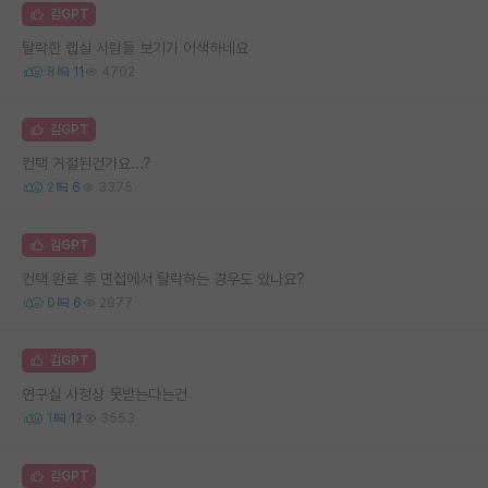
김GPT
탈락한 랩실 사람들 보기가 어색하네요
8
11
4702
김GPT
컨택 거절된건가요...?
2
6
3375
김GPT
컨택 완료 후 면접에서 탈락하는 경우도 았나요?
0
6
2877
김GPT
연구실 사정상 못받는다는건
1
12
3553
김GPT