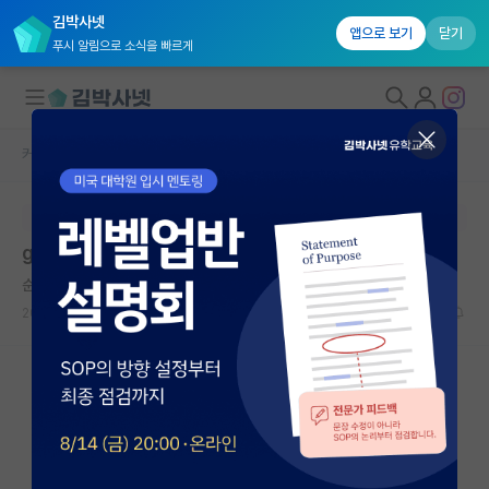
김박사넷
앱으로 보기
닫기
푸시 알림으로 소식을 빠르게
커뮤니티 홈
자유 게시판(아무개랩)
대학원생 모집
본문이 수정되지 않는 박제글입니다.
국내대학원 정보
gist 최종 탈락을 했는데, 이유를 모르겠네요..
연구실&오픈랩
순수한 막스 플랑크
커뮤니티
2026.06.10
6
2370
커뮤니티 홈
전체글보기
베스트 게시판
IF 명예의전당