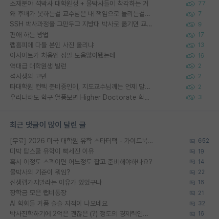
소재분야 석박사 대학원생 + 물박사들이 착각하는 거
77
왜 후배가 못하는걸 교수님은 내 책임으로 돌리는걸까요?
7
SSH 박사과정을 그만두고 지방대 박사로 옮기면 교수의 꿈은 끝일까요?
9
편애 하는 방법
17
랩홈피에 다들 본인 사진 올리냐
13
이사이트가 처음엔 정말 도움많이됐는데
16
역대급 대학원생 빌런
2
석사생의 고민
2
타대학원 컨텍 준비중인데, 지도교수님께는 언제 말씀드려야 할까요?
2
우리나라도 학구 열풍보면 Higher Doctorate 학위가 필요하다고 봅니다.
3
최근 댓글이 많이 달린 글
[무료] 2026 미국 대학원 유학 스타터팩 - 가이드북 & 합격자 컨택메일 템플릿
652
미박 탑스쿨 유학이 빡세진 이유
19
혹시 이정도 스펙이면 어느정도 잡고 준비해야하나요?
14
물박사의 기준이 뭐임?
22
신생랩가지말라는 이유가 있었구나
16
장학금 모은 랩비통장
21
AI 학회들 거품 슬슬 지적이 나오네요
32
박사진학하기에 2억은 괜찮은 (?) 정도의 경제력인가요
16