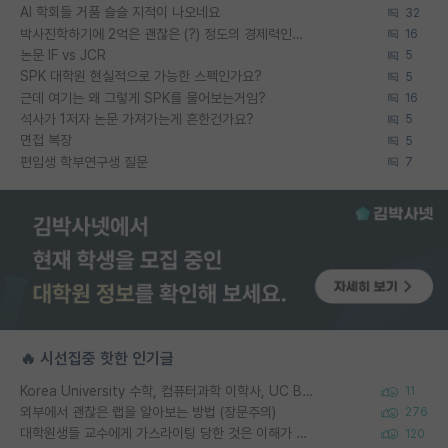
AI 학회들 거품 슬슬 지적이 나오네요
32
박사진학하기에 2억은 괜찮은 (?) 정도의 경제력인가요
16
논문 IF vs JCR
5
SPK 대학원 현실적으로 가능한 스펙인가요?
5
근데 여기는 왜 그렇게 SPK를 물어보는거임?
16
석사가 1저자 논문 가져가는게 흔한건가요?
5
면접 복장
5
편입생 학부연구생 질문
7
🔥 시선집중 핫한 인기글
Korea University 수학, 컴퓨터과학 이학사, UC Berkeley 산업공학 대학원 공학박사가 되는 것은 쉽지 않겠죠?
11
외부에서 괜찮은 랩을 알아보는 방법 (장문주의)
276
대학원생들 교수에게 가스라이팅 당한 것은 이해가 갑니다. 안타깝네요.
120