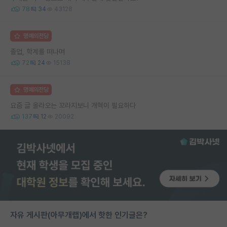
78
34
43128
명예의전당
졸업, 학계를 떠나며
72
24
15138
명예의전당
요즘 글 올라오는 꼬라지보니 개혁이 필요하다
137
12
20092
자유 게시판(아무개랩)에서 핫한 인기글은?