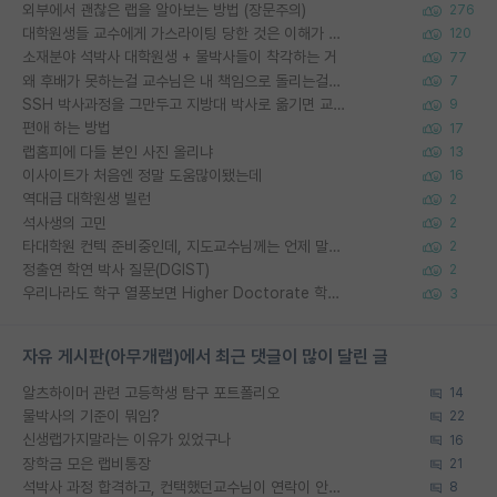
외부에서 괜찮은 랩을 알아보는 방법 (장문주의)
276
대학원생들 교수에게 가스라이팅 당한 것은 이해가 갑니다. 안타깝네요.
120
소재분야 석박사 대학원생 + 물박사들이 착각하는 거
77
왜 후배가 못하는걸 교수님은 내 책임으로 돌리는걸까요?
7
SSH 박사과정을 그만두고 지방대 박사로 옮기면 교수의 꿈은 끝일까요?
9
편애 하는 방법
17
랩홈피에 다들 본인 사진 올리냐
13
이사이트가 처음엔 정말 도움많이됐는데
16
역대급 대학원생 빌런
2
석사생의 고민
2
타대학원 컨텍 준비중인데, 지도교수님께는 언제 말씀드려야 할까요?
2
정출연 학연 박사 질문(DGIST)
2
우리나라도 학구 열풍보면 Higher Doctorate 학위가 필요하다고 봅니다.
3
자유 게시판(아무개랩)에서 최근 댓글이 많이 달린 글
알츠하이머 관련 고등학생 탐구 포트폴리오
14
물박사의 기준이 뭐임?
22
신생랩가지말라는 이유가 있었구나
16
장학금 모은 랩비통장
21
석박사 과정 합격하고, 컨택했던교수님이 연락이 안됩니다...
8