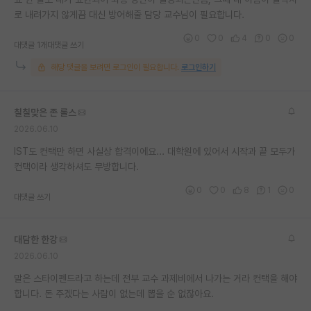
로 내려가지 않게끔 대신 방어해줄 담당 교수님이 필요합니다.
재팬라운지 🌸
0
0
4
0
0
대댓글 1개
대댓글 쓰기
해당 댓글을 보려면 로그인이 필요합니다.
로그인하기
칠칠맞은 존 롤스
2026.06.10
IST도 컨택만 하면 사실상 합격이에요... 대학원에 있어서 시작과 끝 모두가
컨택이라 생각하셔도 무방합니다.
0
0
8
1
0
대댓글 쓰기
대담한 한강
2026.06.10
말은 스타이펜드라고 하는데 전부 교수 과제비에서 나가는 거라 컨택을 해야
합니다. 돈 주겠다는 사람이 없는데 뽑을 순 없잖아요.