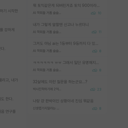
뭐 토익같은게 되버린거죠 토익 900이라고 영어잘하는건 아닙니다만 잘하는사람은 다 900을 넘는 그런
대하기 시작한
AI 학회들 거품 슬슬 지적이 나오네요
10
내가 그렇게 말할땐 신고나 누르더니
나를 강하게
AI 학회들 거품 슬슬 지적이 나오네요
11
그거도 아님 ai는 1등부터 9등까지 다 있음 그거도 없는 사람은 뭐냐 교수가 그냥 못하게 한거 1등급도 교수가 막으면 안됨
다.
AI 학회들 거품 슬슬 지적이 나오네요
8
ㅋㅋㅋㅋㅋㅋ ㅠㅠ 그래서 일단 유명해지는게 중요한거같습니다
AI 학회들 거품 슬슬 지적이 나오네요
8
풀리고, 내가
32살에도 이런 질문을 하는군요...?
박사진학하기에 2억은 괜찮은 (?) 정도의 경제력인가요
23
도 한다.
나랑 걍 판박이인 상황이네 진심 뭐같음
신생랩가지말라는 이유가 있었구나
8
처음 연구를