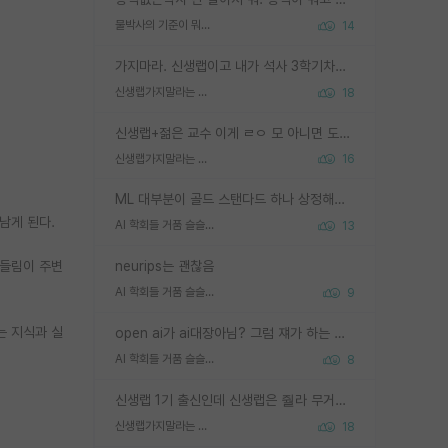
물박사의 기준이 뭐임?
14
가지마라. 신생랩이고 내가 석사 3학기차인데 최고참인데 나도 아무것도 모르는데 교수가 후배들 왜 논문 교육 안시키냐. 논문 왜 안 써오냐 닦달한다
신생랩가지말라는 이유가 있었구나
18
신생랩+젊은 교수 이게 ㄹㅇ 모 아니면 도인듯.
신생랩가지말라는 이유가 있었구나
16
ML 대부분이 골드 스탠다드 하나 상정해놓고 (벤치마크 데이터셋이 여러 개면 여러 개 상정) 그거 얼마나 잘 맞추나 싸움임 가끔 번뜩이는 설계 철학을 보여주는 논문들도 있지만 대부분 그거 성적 얼마나 더 올리느라에 혈안이 되어 있는 측면이 잇음
남게 된다.
AI 학회들 거품 슬슬 지적이 나오네요
13
흔들림이 주변
neurips는 괜찮음
AI 학회들 거품 슬슬 지적이 나오네요
9
는 지식과 실
open ai가 ai대장아님? 그럼 쟤가 하는 말이 다 맞겠네
AI 학회들 거품 슬슬 지적이 나오네요
8
신생랩 1기 출신인데 신생랩은 줠라 무거운 바벨 같은거임. 들면 대박인데 못들면 깔려 죽음. 아무도 알려주지 않는 환경에서 자생해야하지만, 일단 살아남았다면 그 어떤 사람보다 악착같고 생존력 높은 사람으로 거듭날 수 있음
신생랩가지말라는 이유가 있었구나
18