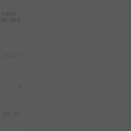
것 같아요.
보면, 질투심
2
0
0
0
0
0