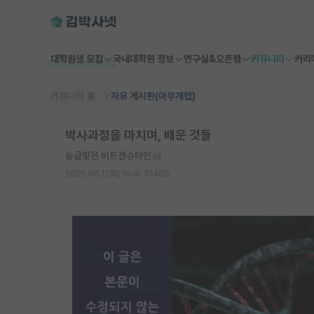
대학원생 모집
국내대학원 정보
연구실&오픈랩
커뮤니티
커리
커뮤니티 홈
자유 게시판(아무개랩)
박사과정을 마치며, 배운 것들
능글맞은 비트겐슈타인
2026.06.12
19
10480