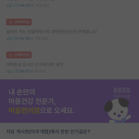
279
43
107062
명예의전당
솔직히 저는 취업목적으로 대학원왔었는데 만족합니다
154
36
119796
명예의전당
대학원생 장시간 근무에 대한 생각
253
61
84170
자유 게시판(아무개랩)에서 핫한 인기글은?