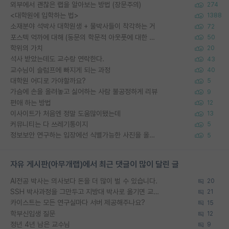
외부에서 괜찮은 랩을 알아보는 방법 (장문주의)
274
<대학원에 입학하는 법>
1388
소재분야 석박사 대학원생 + 물박사들이 착각하는 거
72
포스텍 억까에 대해 (동문의 학문적 아웃풋에 대한 반박)
50
학위의 가치
20
석사 받았는데도 교수랑 연락한다.
43
교수님이 슬럼프에 빠지게 되는 과정
40
대학원 어디로 가야할까요?
5
가슴에 손을 올려놓고 싫어하는 사람 불공정하게 리뷰
9
편애 하는 방법
12
이사이트가 처음엔 정말 도움많이됐는데
13
커뮤니티는 다 쓰레기통이지
5
정보보안 연구하는 입장에선 식별가능한 사진을 올리는건 비추이긴함
5
자유 게시판(아무개랩)에서 최근 댓글이 많이 달린 글
AI전공 박사는 의사보다 돈을 더 많이 벌 수 있습니다.
20
SSH 박사과정을 그만두고 지방대 박사로 옮기면 교수의 꿈은 끝일까요?
21
카이스트는 모든 연구실마다 서버 제공해주나요?
15
학부신입생 질문
12
정년 4년 남은 교수님
9