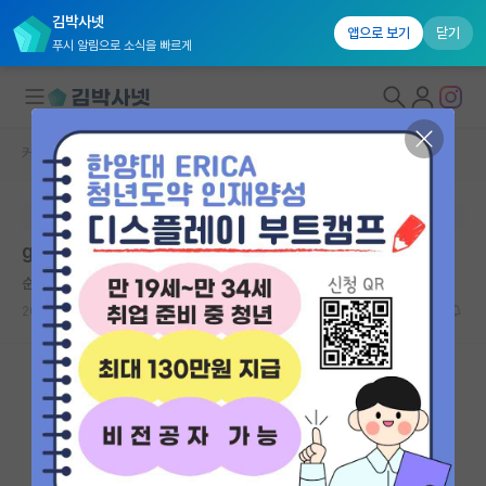
김박사넷
앱으로 보기
닫기
푸시 알림으로 소식을 빠르게
커뮤니티 홈
자유 게시판(아무개랩)
대학원생 모집
본문이 수정되지 않는 박제글입니다.
국내대학원 정보
gist 최종 탈락을 했는데, 이유를 모르겠네요..
연구실&오픈랩
순수한 막스 플랑크
커뮤니티
2026.06.10
6
2334
커뮤니티 홈
전체글보기
베스트 게시판
IF 명예의전당