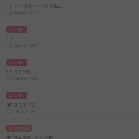
카이 전전 면접 너무 허무하네요...
1
4
2939
김GPT
면접
0
1
2088
김GPT
면접 망했는데...
0
6
2601
김GPT
대학원 컨택 거절
2
5
1554
명예의전당
대한민국 학계는 이게 문제임