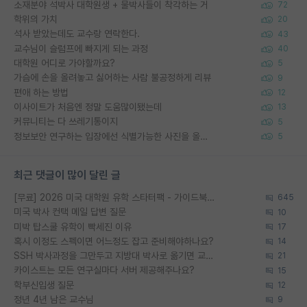
소재분야 석박사 대학원생 + 물박사들이 착각하는 거
72
학위의 가치
20
석사 받았는데도 교수랑 연락한다.
43
교수님이 슬럼프에 빠지게 되는 과정
40
대학원 어디로 가야할까요?
5
가슴에 손을 올려놓고 싫어하는 사람 불공정하게 리뷰
9
편애 하는 방법
12
이사이트가 처음엔 정말 도움많이됐는데
13
커뮤니티는 다 쓰레기통이지
5
정보보안 연구하는 입장에선 식별가능한 사진을 올리는건 비추이긴함
5
최근 댓글이 많이 달린 글
[무료] 2026 미국 대학원 유학 스타터팩 - 가이드북 & 합격자 컨택메일 템플릿
645
미국 박사 컨택 메일 답변 질문
10
미박 탑스쿨 유학이 빡세진 이유
17
혹시 이정도 스펙이면 어느정도 잡고 준비해야하나요?
14
SSH 박사과정을 그만두고 지방대 박사로 옮기면 교수의 꿈은 끝일까요?
21
카이스트는 모든 연구실마다 서버 제공해주나요?
15
학부신입생 질문
12
정년 4년 남은 교수님
9