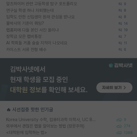
알츠하이머 관련 고등학생 탐구 포트폴리오
9
연구실 학생 하나 자퇴했는데
8
입학도 안한 신입생이 원래 관심을 받나요
8
물박사의 기준이 뭐임?
14
랩홈피에 다들 본인 사진 올리냐
19
장학금 모은 랩비통장
7
AI 학회들 거품 슬슬 지적이 나오네요
11
카이스트 서류 전형 배수
6
🔥 시선집중 핫한 인기글
Korea University 수학, 컴퓨터과학 이학사, UC Berkeley 산업공학 대학원 공학박사가 되는 것은 쉽지 않겠죠?
9
외부에서 괜찮은 랩을 알아보는 방법 (장문주의)
274
<대학원에 입학하는 법>
1388