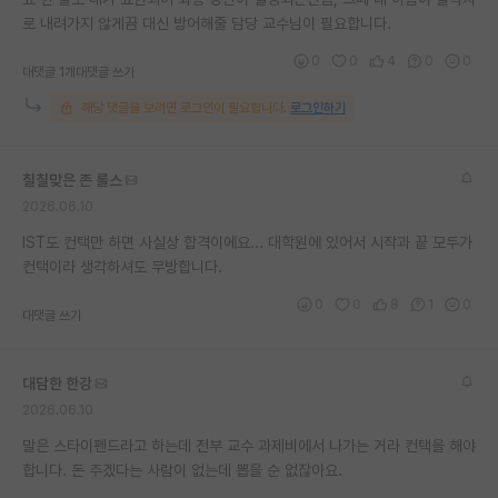
로 내려가지 않게끔 대신 방어해줄 담당 교수님이 필요합니다.
재팬라운지 🌸
0
0
4
0
0
대댓글 1개
대댓글 쓰기
해당 댓글을 보려면 로그인이 필요합니다.
로그인하기
칠칠맞은 존 롤스
2026.06.10
IST도 컨택만 하면 사실상 합격이에요... 대학원에 있어서 시작과 끝 모두가
컨택이라 생각하셔도 무방합니다.
0
0
8
1
0
대댓글 쓰기
대담한 한강
2026.06.10
말은 스타이펜드라고 하는데 전부 교수 과제비에서 나가는 거라 컨택을 해야
합니다. 돈 주겠다는 사람이 없는데 뽑을 순 없잖아요.