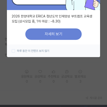
자유 게시판(아무개랩)
2026 한양대학교 ERICA 청년도약 인재양성 부트캠프 교육생
미국 유학 게시판
모집 (상시모집 중, 1차 마감 : ~8.30)
미국 대학원 합격 후기 게시판
자세히 보기
대학원생 모집 게시판
면접 대답을 정말 잘했다고 생각했고 면접관님들도 준비 많이한 것 같다고
해주셨는데, 탈락해서 좀 의문이 드네요...
대학원 합격 후기 게시판
하루 동안 이 컨텐츠 보지 않기
컨택을 안해서 그럴까요....?ㅜ
연구실(PI) 홍보 게시판
석박사 채용 정보 게시판
임용 정보 게시판
응원해요
공감해요
추천해요
궁금해요
별로에요
0
0
0
0
3
학부 인턴 게시판
취업 게시판
게시글 공유
임용 후기 게시판