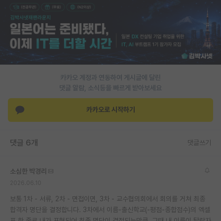
PI 전용 게시판
인문사회 계열 게시판
특수/전문대학원 게시판
반도체/AI 게시판
카카오 계정과 연동하여 게시글에 달린
댓글 알람, 소식등을 빠르게 받아보세요
장학금/장학생 게시판
카카오로 시작하기
학술 정보 게시판
홍보 게시판
댓글 6개
댓글쓰기
커리어
소심한 박경리
유학교육
2026.06.10
이벤트
보통 1차 - 서류, 2차 - 면접이면, 3차 - 교수협의회에서 회의를 거쳐 최종
합격자 명단을 결정합니다. 3차에서 이름-출신학교(-평점-종합점수)의 엑셀
반도체 아카데미
표 한 줄로 내가 표현되어 최종 명단이 결정되는만큼, 그때 내 이름이 탈락자