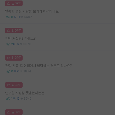
김GPT
탈락한 랩실 사람들 보기가 어색하네요
8
11
4697
김GPT
컨택 거절된건가요...?
2
6
3370
김GPT
컨택 완료 후 면접에서 탈락하는 경우도 았나요?
0
6
2874
김GPT
연구실 사정상 못받는다는건
1
12
3542
김GPT