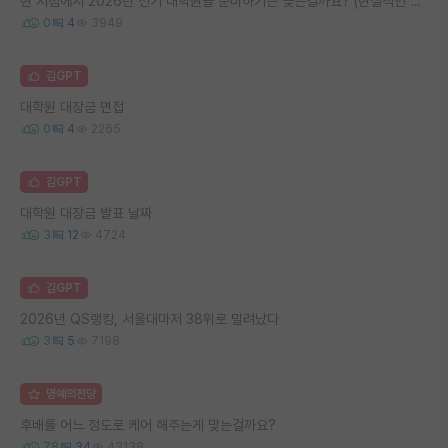
현 시점에서 2026년 전기 대학원을 준비하기는 늦은걸까요? (현실적인 조언 부탁드립니다)
0
4
3949
김GPT
대학원 대장금 면접
0
4
2265
김GPT
대학원 대장금 발표 날짜
3
12
4724
김GPT
2026년 QS랭킹, 서울대마저 38위로 밀려났다
3
5
7198
명예의전당
후배를 어느 정도로 케어 해주는게 맞는걸까요?
78
34
43138