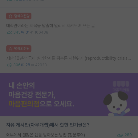
명예의전당
대학원이라는 지옥을 탈출해 멀리서 지켜보며 쓰는 글
345
31
106438
명예의전당
지난 10년간 국제 심리학계를 뒤흔든 재현위기 (reproductibility crisis) 요약 (1편)
306
28
42923
자유 게시판(아무개랩)에서 핫한 인기글은?
외부에서 괜찮은 랩을 알아보는 방법 (장문주의)
280