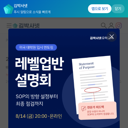
김박사넷
앱으로 보기
닫기
푸시 알림으로 소식을 빠르게
커뮤니티 홈
자유 게시판(아무개랩)
대학원생 모집
2026 대장금
국내대학원 정보
배고픈 리처드 파인만
*
연구실&오픈랩
누적 신고가 20개 이상인 사용자입니다.
커뮤니티
2026.06.11
13
3742
커뮤니티 홈
전체글보기
베스트 게시판
IF 명예의전당