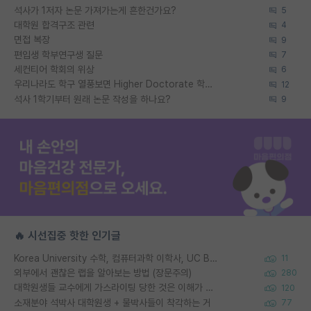
석사가 1저자 논문 가져가는게 흔한건가요?
5
대학원 합격구조 관련
4
면접 복장
9
편입생 학부연구생 질문
7
세컨티어 학회의 위상
6
우리나라도 학구 열풍보면 Higher Doctorate 학위가 필요하다고 봅니다.
12
석사 1학기부터 원래 논문 작성을 하나요?
9
🔥 시선집중 핫한 인기글
Korea University 수학, 컴퓨터과학 이학사, UC Berkeley 산업공학 대학원 공학박사가 되는 것은 쉽지 않겠죠?
11
외부에서 괜찮은 랩을 알아보는 방법 (장문주의)
280
대학원생들 교수에게 가스라이팅 당한 것은 이해가 갑니다. 안타깝네요.
120
소재분야 석박사 대학원생 + 물박사들이 착각하는 거
77