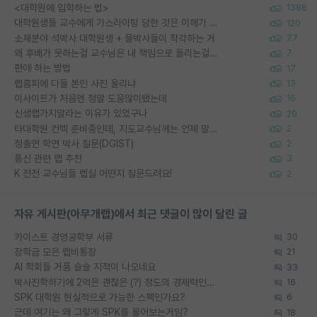
<대학원에 입학하는 법>
1388
대학원생들 교수에게 가스라이팅 당한 것은 이해가 갑니다. 안타깝네요.
120
소재분야 석박사 대학원생 + 물박사들이 착각하는 거
77
왜 후배가 못하는걸 교수님은 내 책임으로 돌리는걸까요?
7
편애 하는 방법
17
랩홈피에 다들 본인 사진 올리냐
13
이사이트가 처음엔 정말 도움많이됐는데
16
신생랩가지말라는 이유가 있었구나
20
타대학원 컨텍 준비중인데, 지도교수님께는 언제 말씀드려야 할까요?
2
정출연 학연 박사 질문(DGIST)
2
통신 관련 랩 추천
3
K 전전 교수님들 랩실 어떤지 질문드려요!
2
자유 게시판(아무개랩)에서 최근 댓글이 많이 달린 글
카이스트 경영공학부 서류
30
장학금 모은 랩비통장
21
AI 학회들 거품 슬슬 지적이 나오네요
33
박사진학하기에 2억은 괜찮은 (?) 정도의 경제력인가요
16
SPK 대학원 현실적으로 가능한 스펙인가요?
6
근데 여기는 왜 그렇게 SPK를 물어보는거임?
18