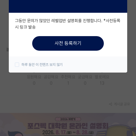
자유 게시판(아무개랩)
그동안 문의가 많았던 레벨업반 설명회를 진행합니다. *사전등록
미국 유학 게시판
시 링크 발송
미국 대학원 합격 후기 게시판
사전 등록하기
대학원생 모집 게시판
붙었네요. 면접만 남았습니다 하하하
대학원 합격 후기 게시판
하루 동안 이 컨텐츠 보지 않기
연구실(PI) 홍보 게시판
응원해요
공감해요
추천해요
궁금해요
별로에요
0
0
1
0
13
석박사 채용 정보 게시판
임용 정보 게시판
게시글 공유
학부 인턴 게시판
취업 게시판
임용 후기 게시판