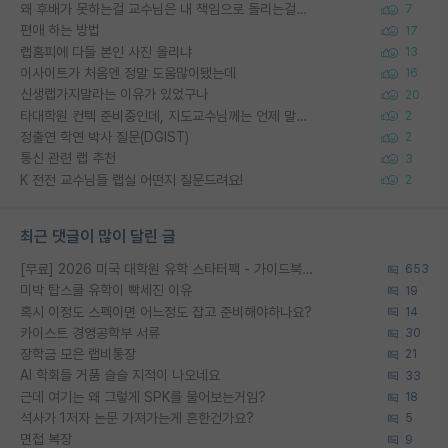
왜 후배가 못하는걸 교수님은 내 책임으로 돌리는걸까요?
7
편애 하는 방법
17
랩홈피에 다들 본인 사진 올리냐
13
이사이트가 처음엔 정말 도움많이됐는데
16
신생랩가지말라는 이유가 있었구나
20
타대학원 컨텍 준비중인데, 지도교수님께는 언제 말씀드려야 할까요?
2
정출연 학연 박사 질문(DGIST)
2
통신 관련 랩 추천
3
K 전전 교수님들 랩실 어떤지 질문드려요!
2
최근 댓글이 많이 달린 글
[무료] 2026 미국 대학원 유학 스타터팩 - 가이드북 & 합격자 컨택메일 템플릿
653
미박 탑스쿨 유학이 빡세진 이유
19
혹시 이정도 스펙이면 어느정도 잡고 준비해야하나요?
14
카이스트 경영공학부 서류
30
장학금 모은 랩비통장
21
AI 학회들 거품 슬슬 지적이 나오네요
33
근데 여기는 왜 그렇게 SPK를 물어보는거임?
18
석사가 1저자 논문 가져가는게 흔한건가요?
5
면접 복장
9