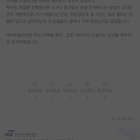
석사를 진행한다면 어떠한 매리트가 있는지 궁금하고
학사로 취업을 진행한다면 누구나 알고있는 돈을 먼저번다는 장점이 있지만
PI 전용 게시판
연구 개발쪽으로 가기 어렵다는 단점, 임원급으로 갈 수있는 길이 좁다는 단
점이 있다고 생각하는데 이 단점들이 얼마나 크게 와닿는지도 궁금합니다.
인문사회 계열 게시판
특수/전문대학원 게시판
여러분들이라면 무슨 선택을 할지...또한 여러가지 도움되는 조언을 해주시
면 감사하겠습니다.
반도체/AI 게시판
장학금/장학생 게시판
학술 정보 게시판
홍보 게시판
응원해요
공감해요
추천해요
궁금해요
별로에요
커리어
1
1
1
2
0
유학교육
게시글 공유
이벤트
반도체 아카데미