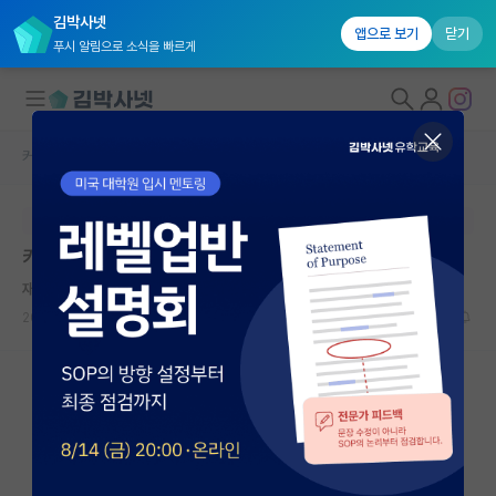
김박사넷
앱으로 보기
닫기
푸시 알림으로 소식을 빠르게
커뮤니티 홈
자유 게시판(아무개랩)
대학원생 모집
본문이 수정되지 않는 박제글입니다.
국내대학원 정보
카이스트 석사 VS 삼성전자 학사 취업(ㅠ.ㅠ 도와주세요)
연구실&오픈랩
재밌는 윌리엄 켈빈
커뮤니티
2023.07.16
50
18654
커뮤니티 홈
전체글보기
베스트 게시판
IF 명예의전당