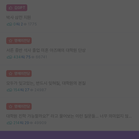
김GPT
박사 삼전 지원
0
2
1775
명예의전당
서른 중반 석사 졸업 미혼 아즈매의 대학원 단상
434
75
66741
명예의전당
모두가 잊고있는, 반드시 잊혀질, 대학원의 본질
154
27
24987
명예의전당
대학원 진학 가능할까요?’ 라고 물어보는 이런 질문들… 너무 의미없지 않나요?
214
29
49909