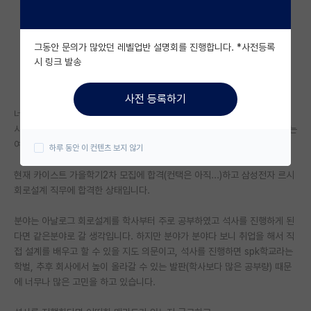
자유 게시판(아무개랩)
그동안 문의가 많았던 레벨업반 설명회를 진행합니다. *사전등록
미국 유학 게시판
시 링크 발송
미국 대학원 합격 후기 게시판
사전 등록하기
대학원생 모집 게시판
너무나 배부른 고민이고 행복한 소리하고 있네 라고 생각하시겠지만, 많은
시간을 고민을 하다가 답이 안나와서 석사나 박사 및 사기업연구원을 하시는
대학원 합격 후기 게시판
여러분들꼐 질문드려봅니다.
하루 동안 이 컨텐츠 보지 않기
연구실(PI) 홍보 게시판
현재 카이스트 가을학기2차 모집에 합격(컨택은 아직...)하고 삼성전자 르시
회로설계 직무에 합격한 상태입니다.
석박사 채용 정보 게시판
분야는 아날로그 회로설계를 학사부터 주로 공부하였고 석사를 진행하게 된
임용 정보 게시판
다면 같은분야로 갈 생각입니다. 하지만 분야가 분야다 보니 취업을 해서 직
학부 인턴 게시판
접 설계를 배우고 할 수 있을 지도 의문이고, 석사를 진행하면 spk학교라는
학벌, 추후 회사에서 높이 올라갈 수 있는 발판(학사보다 많은 공부량) 때문
취업 게시판
에 너무나 많은 고민을 하고 있습니다.
임용 후기 게시판