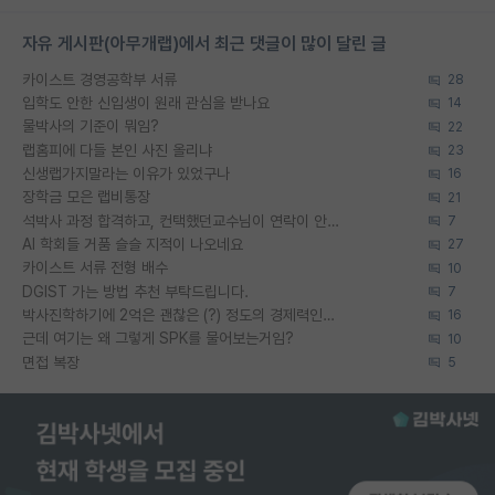
자유 게시판(아무개랩)에서 최근 댓글이 많이 달린 글
카이스트 경영공학부 서류
28
입학도 안한 신입생이 원래 관심을 받나요
14
물박사의 기준이 뭐임?
22
랩홈피에 다들 본인 사진 올리냐
23
신생랩가지말라는 이유가 있었구나
16
장학금 모은 랩비통장
21
석박사 과정 합격하고, 컨택했던교수님이 연락이 안됩니다...
7
AI 학회들 거품 슬슬 지적이 나오네요
27
카이스트 서류 전형 배수
10
DGIST 가는 방법 추천 부탁드립니다.
7
박사진학하기에 2억은 괜찮은 (?) 정도의 경제력인가요
16
근데 여기는 왜 그렇게 SPK를 물어보는거임?
10
면접 복장
5