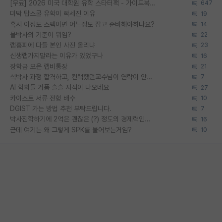
[무료] 2026 미국 대학원 유학 스타터팩 - 가이드북 & 합격자 컨택메일 템플릿
647
미박 탑스쿨 유학이 빡세진 이유
19
혹시 이정도 스펙이면 어느정도 잡고 준비해야하나요?
14
물박사의 기준이 뭐임?
22
랩홈피에 다들 본인 사진 올리냐
23
신생랩가지말라는 이유가 있었구나
16
장학금 모은 랩비통장
21
석박사 과정 합격하고, 컨택했던교수님이 연락이 안됩니다...
7
AI 학회들 거품 슬슬 지적이 나오네요
27
카이스트 서류 전형 배수
10
DGIST 가는 방법 추천 부탁드립니다.
7
박사진학하기에 2억은 괜찮은 (?) 정도의 경제력인가요
16
근데 여기는 왜 그렇게 SPK를 물어보는거임?
10