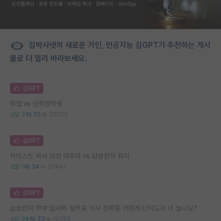
김박사넷의 새로운 거인, 인공지능 김GPT가 추천하는 게시
물로 더 멀리 바라보세요.
김GPT
취업 vs 산학장학생
3
35
35209
김GPT
카이스트 박사 과정 마무리 vs 삼성전자 취직
1
34
20442
김GPT
삼성전자 학부 입사와 설카포 석사 진학중 어떤게 난이도가 더 높나요?
36
33
10368