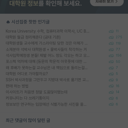
🔥 시선집중 핫한 인기글
Korea University 수학, 컴퓨터과학 이학사, UC Berkeley 산업공학 대학원 공학박사가 되는 것은 쉽지 않겠죠?
11
대학원 월급 정리해준다 (공대 기준)
275
대학원생들 교수에게 가스라이팅 당한 것은 이해가 갑니다. 안타깝네요.
119
소재분야 석박사 대학원생 + 물박사들이 착각하는 거
77
석사입학예정생 분들! 제발 어느 정도 각오는 하고 오세요.
156
포스텍 억까에 대해 (동문의 학문적 아웃풋에 대한 반박)
50
왜 후배가 못하는걸 교수님은 내 책임으로 돌리는걸까요?
7
대학원 어디로 가야할까요?
5
SSH 박사과정을 그만두고 지방대 박사로 옮기면 교수의 꿈은 끝일까요?
9
편애 하는 방법
16
이사이트가 처음엔 정말 도움많이됐는데
14
커뮤니티는 다 쓰레기통이지
6
정보보안 연구하는 입장에선 식별가능한 사진을 올리는건 비추이긴함
6
최근 댓글이 많이 달린 글