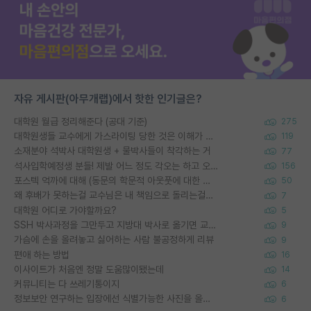
자유 게시판(아무개랩)에서 핫한 인기글은?
대학원 월급 정리해준다 (공대 기준)
275
대학원생들 교수에게 가스라이팅 당한 것은 이해가 갑니다. 안타깝네요.
119
소재분야 석박사 대학원생 + 물박사들이 착각하는 거
77
석사입학예정생 분들! 제발 어느 정도 각오는 하고 오세요.
156
포스텍 억까에 대해 (동문의 학문적 아웃풋에 대한 반박)
50
왜 후배가 못하는걸 교수님은 내 책임으로 돌리는걸까요?
7
대학원 어디로 가야할까요?
5
SSH 박사과정을 그만두고 지방대 박사로 옮기면 교수의 꿈은 끝일까요?
9
가슴에 손을 올려놓고 싫어하는 사람 불공정하게 리뷰
9
편애 하는 방법
16
이사이트가 처음엔 정말 도움많이됐는데
14
커뮤니티는 다 쓰레기통이지
6
정보보안 연구하는 입장에선 식별가능한 사진을 올리는건 비추이긴함
6