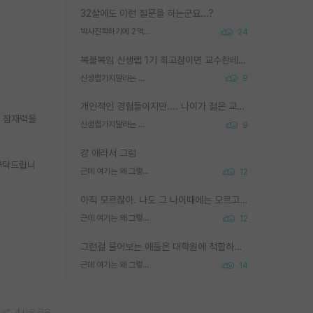
32살에도 이런 질문을 하는군요...?
박사진학하기에 2억은 괜찮은 (?) 정도의 경제력인가요
24
복불복임 신생랩 1기 최고참이면 교수한테 직접 지도받는 시간이 매우 많음 제대로 된 교수라면 말이지 그게 아니라면 그냥 넌 해방 불가능한 노예 1호에 감점쓰레기통이 되는거고
신생랩가지말라는 이유가 있었구나
9
개인적인 경험들이지만.... 나이가 젊은 교수일수록 꼰대라는 가면을 쓴 채로 무례함을 행동하는 경우가 거의 90% 정도였음. 나이가 어린데 다른 또래들과 달리 명예, 권력, 재력까지 얻었으니 세상 다 가진 기분이겠지. 오히러 나이 든 교수들이 행동과 말을 더 조심하시더라.
사 잠재력을
신생랩가지말라는 이유가 있었구나
9
걍 애라서 그럼
 부탁드립니
근데 여기는 왜 그렇게 SPK를 물어보는거임?
12
아직 모르잖아. 나도 그 나이때에는 모르고 평가 받고 안심하고 싶었어.
근데 여기는 왜 그렇게 SPK를 물어보는거임?
12
그런걸 물어보는 애들은 대학원에 적합하지 않다
근데 여기는 왜 그렇게 SPK를 물어보는거임?
14
게시글 공유