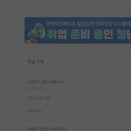
댓글 7개
오만한 니콜라 테슬라
2026.06.11
ICLR 2편 작성
대댓글 쓰기
쩨쩨한 에르빈 슈뢰딩거