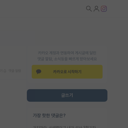
카카오 계정과 연동하여 게시글에 달린
댓글 알람, 소식등을 빠르게 받아보세요
기
댓글 알람
카카오로 시작하기
글쓰기
가장 핫한 댓글은?
가지마라. 신생랩이고 내가 석사 3학기차인데 최고참인데 나도 아무것도 모르는데 교수가 후배들 왜 논문 교육 안시키냐. 논문 왜 안 써오냐 닦달한다