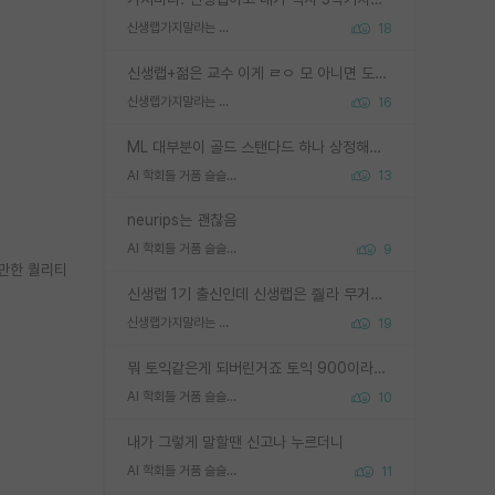
신생랩가지말라는 이유가 있었구나
18
신생랩+젊은 교수 이게 ㄹㅇ 모 아니면 도인듯.
신생랩가지말라는 이유가 있었구나
16
ML 대부분이 골드 스탠다드 하나 상정해놓고 (벤치마크 데이터셋이 여러 개면 여러 개 상정) 그거 얼마나 잘 맞추나 싸움임 가끔 번뜩이는 설계 철학을 보여주는 논문들도 있지만 대부분 그거 성적 얼마나 더 올리느라에 혈안이 되어 있는 측면이 잇음
AI 학회들 거품 슬슬 지적이 나오네요
13
neurips는 괜찮음
AI 학회들 거품 슬슬 지적이 나오네요
9
 만한 퀄리티
신생랩 1기 출신인데 신생랩은 줠라 무거운 바벨 같은거임. 들면 대박인데 못들면 깔려 죽음. 아무도 알려주지 않는 환경에서 자생해야하지만, 일단 살아남았다면 그 어떤 사람보다 악착같고 생존력 높은 사람으로 거듭날 수 있음
신생랩가지말라는 이유가 있었구나
19
뭐 토익같은게 되버린거죠 토익 900이라고 영어잘하는건 아닙니다만 잘하는사람은 다 900을 넘는 그런
AI 학회들 거품 슬슬 지적이 나오네요
10
내가 그렇게 말할땐 신고나 누르더니
AI 학회들 거품 슬슬 지적이 나오네요
11