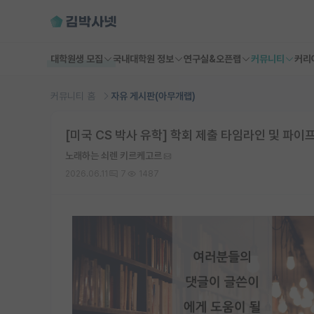
대학원생 모집
국내대학원 정보
연구실&오픈랩
커뮤니티
커리
커뮤니티 홈
자유 게시판(아무개랩)
[미국 CS 박사 유학] 학회 제출 타임라인 및 파이프라
노래하는 쇠렌 키르케고르
2026.06.11
7
1487