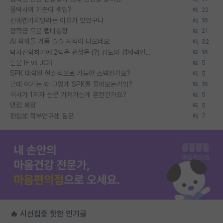
물박사의 기준이 뭐임?
22
신생랩가지말라는 이유가 있었구나
16
장학금 모은 랩비통장
21
AI 학회들 거품 슬슬 지적이 나오네요
32
박사진학하기에 2억은 괜찮은 (?) 정도의 경제력인가요
16
논문 IF vs JCR
5
SPK 대학원 현실적으로 가능한 스펙인가요?
5
근데 여기는 왜 그렇게 SPK를 물어보는거임?
16
석사가 1저자 논문 가져가는게 흔한건가요?
5
면접 복장
5
편입생 학부연구생 질문
7
🔥 시선집중 핫한 인기글