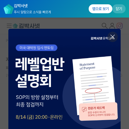
김박사넷
앱으로 보기
닫기
푸시 알림으로 소식을 빠르게
커뮤니티 홈
자유 게시판(아무개랩)
대학원생 모집
지방대가 할 수 있나요
국내대학원 정보
찌질한 호르헤 보르헤스
연구실&오픈랩
2026.06.12
9
3279
커뮤니티
커뮤니티 홈
전체글보기
베스트 게시판
IF 명예의전당