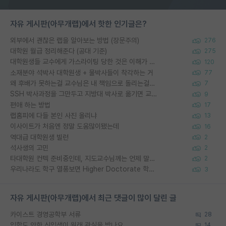
자유 게시판(아무개랩)에서 핫한 인기글은?
외부에서 괜찮은 랩을 알아보는 방법 (장문주의)
276
대학원 월급 정리해준다 (공대 기준)
275
대학원생들 교수에게 가스라이팅 당한 것은 이해가 갑니다. 안타깝네요.
120
소재분야 석박사 대학원생 + 물박사들이 착각하는 거
77
왜 후배가 못하는걸 교수님은 내 책임으로 돌리는걸까요?
7
SSH 박사과정을 그만두고 지방대 박사로 옮기면 교수의 꿈은 끝일까요?
9
편애 하는 방법
17
랩홈피에 다들 본인 사진 올리냐
13
이사이트가 처음엔 정말 도움많이됐는데
16
역대급 대학원생 빌런
2
석사생의 고민
2
타대학원 컨텍 준비중인데, 지도교수님께는 언제 말씀드려야 할까요?
2
우리나라도 학구 열풍보면 Higher Doctorate 학위가 필요하다고 봅니다.
3
자유 게시판(아무개랩)에서 최근 댓글이 많이 달린 글
카이스트 경영공학부 서류
28
입학도 안한 신입생이 원래 관심을 받나요
14