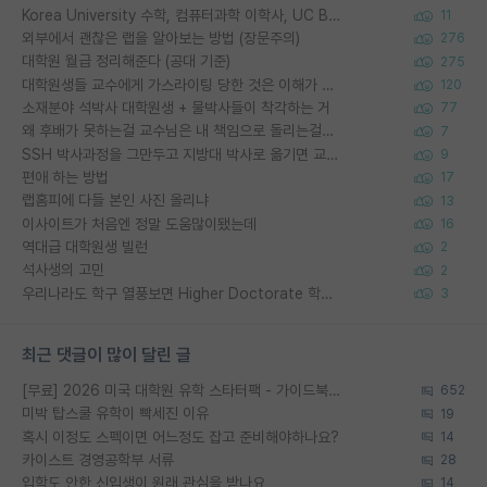
Korea University 수학, 컴퓨터과학 이학사, UC Berkeley 산업공학 대학원 공학박사가 되는 것은 쉽지 않겠죠?
11
외부에서 괜찮은 랩을 알아보는 방법 (장문주의)
276
대학원 월급 정리해준다 (공대 기준)
275
대학원생들 교수에게 가스라이팅 당한 것은 이해가 갑니다. 안타깝네요.
120
소재분야 석박사 대학원생 + 물박사들이 착각하는 거
77
왜 후배가 못하는걸 교수님은 내 책임으로 돌리는걸까요?
7
SSH 박사과정을 그만두고 지방대 박사로 옮기면 교수의 꿈은 끝일까요?
9
편애 하는 방법
17
랩홈피에 다들 본인 사진 올리냐
13
이사이트가 처음엔 정말 도움많이됐는데
16
역대급 대학원생 빌런
2
석사생의 고민
2
우리나라도 학구 열풍보면 Higher Doctorate 학위가 필요하다고 봅니다.
3
최근 댓글이 많이 달린 글
[무료] 2026 미국 대학원 유학 스타터팩 - 가이드북 & 합격자 컨택메일 템플릿
652
미박 탑스쿨 유학이 빡세진 이유
19
혹시 이정도 스펙이면 어느정도 잡고 준비해야하나요?
14
카이스트 경영공학부 서류
28
입학도 안한 신입생이 원래 관심을 받나요
14