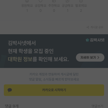
응원해요
공감해요
추천해요
궁금해요
별로에요
PI 전용 게시판
1
0
0
1
2
인문사회 계열 게시판
특수/전문대학원 게시판
게시글 공유
반도체/AI 게시판
장학금/장학생 게시판
학술 정보 게시판
홍보 게시판
카카오 계정과 연동하여 게시글에 달린
커리어
댓글 알람, 소식등을 빠르게 받아보세요
유학교육
카카오로 시작하기
이벤트
반도체 아카데미
댓글 9개
댓글쓰기