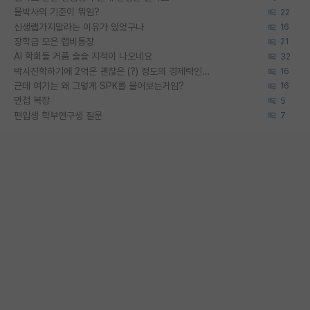
물박사의 기준이 뭐임?
22
신생랩가지말라는 이유가 있었구나
16
장학금 모은 랩비통장
21
AI 학회들 거품 슬슬 지적이 나오네요
32
박사진학하기에 2억은 괜찮은 (?) 정도의 경제력인가요
16
근데 여기는 왜 그렇게 SPK를 물어보는거임?
16
면접 복장
5
편입생 학부연구생 질문
7