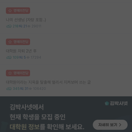
명예의전당
나의 선생님 (자랑 포함..)
218
21
29011
명예의전당
대학원 자퇴 2년 후
109
5
17294
명예의전당
대학원이라는 지옥을 탈출해 멀리서 지켜보며 쓰는 글
345
31
106420