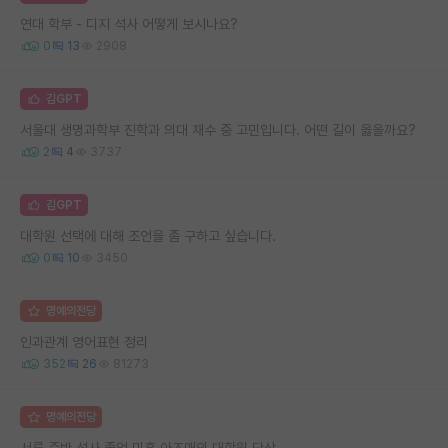
연대 학부 - 디지 석사 어떻게 보시나요?
0
13
2908
김GPT
서울대 생명과학부 진학과 의대 재수 중 고민입니다. 어떤 길이 옳을까요?
2
4
3737
김GPT
대학원 선택에 대해 조언을 좀 구하고 싶습니다.
0
10
3450
명예의전당
인과관계 영어표현 정리
352
26
81273
명예의전당
서른 중반 석사 졸업 미혼 아즈매의 대학원 단상