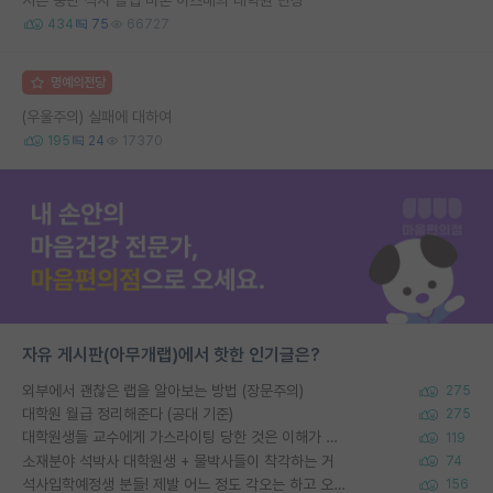
434
75
66727
명예의전당
(우울주의) 실패에 대하여
195
24
17370
자유 게시판(아무개랩)에서 핫한 인기글은?
외부에서 괜찮은 랩을 알아보는 방법 (장문주의)
275
대학원 월급 정리해준다 (공대 기준)
275
대학원생들 교수에게 가스라이팅 당한 것은 이해가 갑니다. 안타깝네요.
119
소재분야 석박사 대학원생 + 물박사들이 착각하는 거
74
석사입학예정생 분들! 제발 어느 정도 각오는 하고 오세요.
156