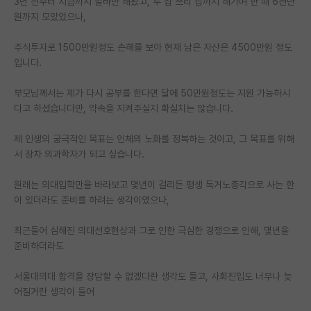
3년 전부터 지금까지 알바만 해왔고, 투 잡 쓰리 잡까지 해가며 한 때 6천만
원까지 모았었으나,
PI 전용 게시판
주식투자로 1500만원정도 손해를 보아 현재 남은 자산은 4500만원 정도
인문사회 계열 게시판
입니다.
특수/전문대학원 게시판
부모님께서는 제가 다시 공부를 한다면 달에 50만원정도는 지원 가능하시
반도체/AI 게시판
다고 하셨습니다만, 약속을 지켜주실지 확실치는 않습니다.
장학금/장학생 게시판
제 인생의 궁극적인 목표는 인체의 노화를 정복하는 것이고, 그 목표를 위해
서 장차 의과학자가 되고 싶습니다.
학술 정보 게시판
원래는 의대입학만을 바라보고 몇년이 걸리든 평생 독거노총각으로 사는 한
홍보 게시판
이 있더라도 준비를 하려는 생각이였으나,
커리어
최근들어 심해진 의대선호현상과 그로 인한 극심한 경쟁으로 인해, 몇년을
유학교육
준비하더라도
이벤트
서울대의대 합격을 장담할 수 없겠다란 생각도 들고, 사회진입도 너무나 늦
어질거란 생각이 들어
반도체 아카데미