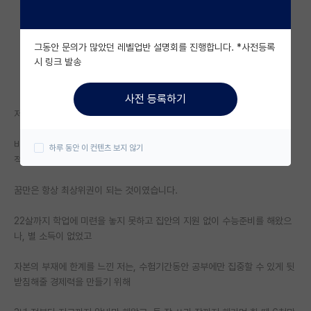
자유 게시판(아무개랩)
그동안 문의가 많았던 레벨업반 설명회를 진행합니다. *사전등록
미국 유학 게시판
시 링크 발송
미국 대학원 합격 후기 게시판
사전 등록하기
대학원생 모집 게시판
저는 현재 아르바이트로 생계를 유지중인 99년생 고졸입니다.
대학원 합격 후기 게시판
비록 가난한 집안에서 고아원 수준의 지원을 받으며 성장했고, 현역 수능성
하루 동안 이 컨텐츠 보지 않기
적도 시궁창이였지만,
연구실(PI) 홍보 게시판
꿈만은 항상 최상위권이 되는 것이였습니다.
석박사 채용 정보 게시판
22살까지 학업에 미련을 놓지 못하고 집안의 지원 없이 수능준비를 해왔으
임용 정보 게시판
나, 별 소득이 없었고
학부 인턴 게시판
자본의 부재에 한계를 느낀 저는, 수험기간동안 공부에만 집중할 수 있게 뒷
취업 게시판
받침해줄 경제력을 만들기 위해
임용 후기 게시판