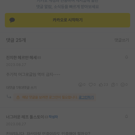
카카오 계정과 연동하여 게시글에 달린
댓글 알람, 소식등을 빠르게 받아보세요
카카오로 시작하기
댓글 25개
댓글쓰기
진지한 헤르만 헤세
2023.08.27
주기적 어그로글임 먹이 금지----
0
0
23
1
0
대댓글 1개
대댓글 쓰기
해당 댓글을 보려면 로그인이 필요합니다.
로그인하기
너그러운 레프 톨스토이
작성자
2023.08.27
진심입니다. 자산이랑 민증이라도 인증해야 할까요?