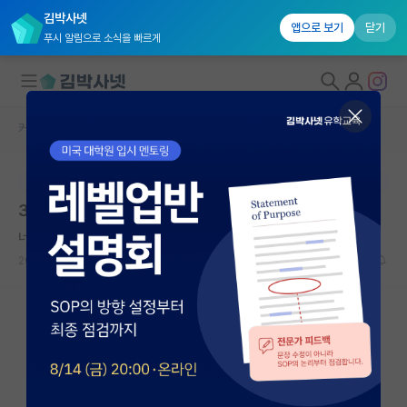
김박사넷
앱으로 보기
닫기
푸시 알림으로 소식을 빠르게
커뮤니티 홈
자유 게시판(아무개랩)
대학원생 모집
본문이 수정되지 않는 박제글입니다.
국내대학원 정보
3년 준비 서울대 생명과학부 vs 13년 준비 서울대 의대
연구실&오픈랩
너그러운 레프 톨스토이
커뮤니티
2023.08.27
25
10848
커뮤니티 홈
전체글보기
베스트 게시판
IF 명예의전당