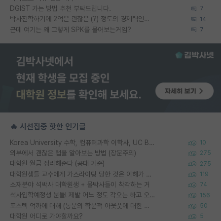
DGIST 가는 방법 추천 부탁드립니다.
7
박사진학하기에 2억은 괜찮은 (?) 정도의 경제력인가요
14
근데 여기는 왜 그렇게 SPK를 물어보는거임?
7
🔥 시선집중 핫한 인기글
Korea University 수학, 컴퓨터과학 이학사, UC Berkeley 산업공학 대학원 공학박사가 되는 것은 쉽지 않겠죠?
10
외부에서 괜찮은 랩을 알아보는 방법 (장문주의)
275
대학원 월급 정리해준다 (공대 기준)
275
대학원생들 교수에게 가스라이팅 당한 것은 이해가 갑니다. 안타깝네요.
119
소재분야 석박사 대학원생 + 물박사들이 착각하는 거
74
석사입학예정생 분들! 제발 어느 정도 각오는 하고 오세요.
156
포스텍 억까에 대해 (동문의 학문적 아웃풋에 대한 반박)
50
대학원 어디로 가야할까요?
5