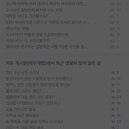
포스텍 억까에 대해 (동문의 학문적 아웃풋에 대한 반박)
50
교수님이 슬럼프에 빠지게 되는 과정
40
대학원 어디로 가야할까요?
5
SSH 박사과정을 그만두고 지방대 박사로 옮기면 교수의 꿈은 끝일까요?
9
편애 하는 방법
15
이사이트가 처음엔 정말 도움많이됐는데
14
커뮤니티는 다 쓰레기통이지
6
정보보안 연구하는 입장에선 식별가능한 사진을 올리는건 비추이긴함
6
자유 게시판(아무개랩)에서 최근 댓글이 많이 달린 글
정년 4년 남은 교수님
9
알츠하이머 관련 고등학생 탐구 포트폴리오
13
입학도 안한 신입생이 원래 관심을 받나요
11
물박사의 기준이 뭐임?
22
랩홈피에 다들 본인 사진 올리냐
23
신생랩가지말라는 이유가 있었구나
16
오늘 카이스트 발표
6
장학금 모은 랩비통장
19
AI 학회들 거품 슬슬 지적이 나오네요
27
카이스트 서류 전형 배수
7