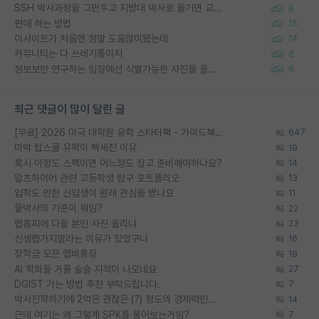
SSH 박사과정을 그만두고 지방대 박사로 옮기면 교수의 꿈은 끝일까요?
9
편애 하는 방법
15
이사이트가 처음엔 정말 도움많이됐는데
14
커뮤니티는 다 쓰레기통이지
6
정보보안 연구하는 입장에선 식별가능한 사진을 올리는건 비추이긴함
6
최근 댓글이 많이 달린 글
[무료] 2026 미국 대학원 유학 스타터팩 - 가이드북 & 합격자 컨택메일 템플릿
647
미박 탑스쿨 유학이 빡세진 이유
19
혹시 이정도 스펙이면 어느정도 잡고 준비해야하나요?
14
알츠하이머 관련 고등학생 탐구 포트폴리오
13
입학도 안한 신입생이 원래 관심을 받나요
11
물박사의 기준이 뭐임?
22
랩홈피에 다들 본인 사진 올리냐
23
신생랩가지말라는 이유가 있었구나
16
장학금 모은 랩비통장
19
AI 학회들 거품 슬슬 지적이 나오네요
27
DGIST 가는 방법 추천 부탁드립니다.
7
박사진학하기에 2억은 괜찮은 (?) 정도의 경제력인가요
14
근데 여기는 왜 그렇게 SPK를 물어보는거임?
7