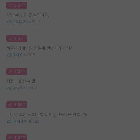
김GPT
이번 수능 친 21살입니다.
23
31
7112
김GPT
서울시립대학원 전일제 생명과학과 입시
1
0
805
김GPT
서울대 화생공 랩
1
2
7968
김GPT
타대생 출신 서울대 랩실 학부연구생은 힘들까요
0
4
10228
김GPT