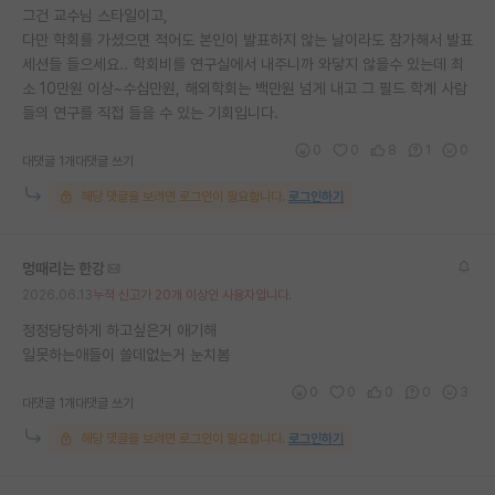
그건 교수님 스타일이고,
다만 학회를 가셨으면 적어도 본인이 발표하지 않는 날이라도 참가해서 발표
세션들 들으세요.. 학회비를 연구실에서 내주니까 와닿지 않을수 있는데 최
소 10만원 이상~수십만원, 해외학회는 백만원 넘게 내고 그 필드 학계 사람
들의 연구를 직접 들을 수 있는 기회입니다.
0
0
8
1
0
대댓글 1개
대댓글 쓰기
해당 댓글을 보려면 로그인이 필요합니다.
로그인하기
멍때리는 한강
2026.06.13
누적 신고가 20개 이상인 사용자입니다.
정정당당하게 하고싶은거 애기해
일못하는애들이 쓸데없는거 눈치봄
0
0
0
0
3
대댓글 1개
대댓글 쓰기
해당 댓글을 보려면 로그인이 필요합니다.
로그인하기