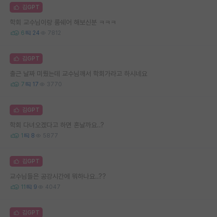
김GPT
학회 교수님이랑 룸쉐어 해보신분 ㅋㅋㅋ
6
24
7812
김GPT
출근 날짜 미뤘는데 교수님깨서 학회가라고 하시네요
7
17
3770
김GPT
학회 다녀오겠다고 하면 혼날까요..?
1
8
5877
김GPT
교수님들은 공강시간에 뭐하나요..??
11
9
4047
김GPT