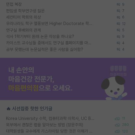
면접 복장
9
편입생 학부연구생 질문
7
세컨티어 학회의 위상
6
우리나라도 학구 열풍보면 Higher Doctorate 학위가 필요하다고 봅니다.
12
연구실 후배와의 관계
5
석사 1학기부터 원래 논문 작성을 하나요?
9
카이스트 교수님들 중에서도 연구실 홈페이지를 마련 안 하신 분들이 계시던데
4
공부 못했는데 논문실적은 좋은 사람을 싫어함?
4
🔥 시선집중 핫한 인기글
Korea University 수학, 컴퓨터과학 이학사, UC Berkeley 산업공학 대학원 공학박사가 되는 것은 쉽지 않겠죠?
11
외부에서 괜찮은 랩을 알아보는 방법 (장문주의)
280
대학원생들 교수에게 가스라이팅 당한 것은 이해가 갑니다. 안타깝네요.
120