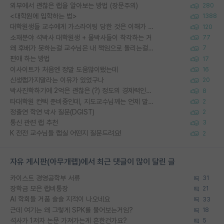
외부에서 괜찮은 랩을 알아보는 방법 (장문주의)
280
<대학원에 입학하는 법>
1388
대학원생들 교수에게 가스라이팅 당한 것은 이해가 갑니다. 안타깝네요.
120
소재분야 석박사 대학원생 + 물박사들이 착각하는 거
77
왜 후배가 못하는걸 교수님은 내 책임으로 돌리는걸까요?
7
편애 하는 방법
17
이사이트가 처음엔 정말 도움많이됐는데
16
신생랩가지말라는 이유가 있었구나
20
박사진학하기에 2억은 괜찮은 (?) 정도의 경제력인가요
8
타대학원 컨텍 준비중인데, 지도교수님께는 언제 말씀드려야 할까요?
2
정출연 학연 박사 질문(DGIST)
2
통신 관련 랩 추천
3
K 전전 교수님들 랩실 어떤지 질문드려요!
2
자유 게시판(아무개랩)에서 최근 댓글이 많이 달린 글
카이스트 경영공학부 서류
31
장학금 모은 랩비통장
21
AI 학회들 거품 슬슬 지적이 나오네요
33
근데 여기는 왜 그렇게 SPK를 물어보는거임?
18
석사가 1저자 논문 가져가는게 흔한건가요?
5