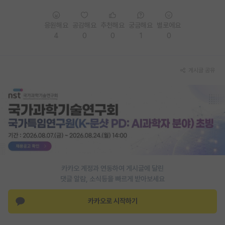
PI 전용 게시판
응원해요
공감해요
추천해요
궁금해요
별로에요
인문사회 계열 게시판
4
0
0
1
0
특수/전문대학원 게시판
게시글 공유
반도체/AI 게시판
장학금/장학생 게시판
학술 정보 게시판
홍보 게시판
커리어
카카오 계정과 연동하여 게시글에 달린
유학교육
댓글 알람, 소식등을 빠르게 받아보세요
이벤트
카카오로 시작하기
반도체 아카데미