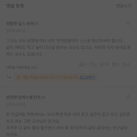
댓글 9개
댓글쓰기
재팬라운지 🌸
방탕한 닐스 보어
2026.06.12
그거는 교수 성향에 따라 너무 천차만별이라 스스로 판단하셔야 합니다.
같이 저녁도 먹고 놀러 다니길 원하는 교수도 있고요, 저녁엔 각자 보내길 원
하는 교수도 있습니다.
0
0
10
0
0
대댓글 1개
대댓글 쓰기
해당 댓글을 보려면 로그인이 필요합니다.
로그인하기
얌전한 임마누엘 칸트
2026.06.12
윗 덧글처럼 학회에서는 교수/학생 따로 각자 듣고 싶은거 듣고 쉬고 싶은면
쉬고 하는 그런 교수님이 있구요,
우루루 다 같이 몰려 들으면서 저녁 및 회식?까지 같이 움직이는 연구실이
있어요.