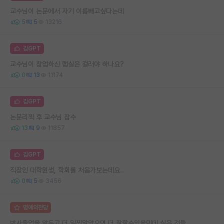
교수님이 논문에서 자기 이릅빼고싶다는데
5
5
13216
김GPT
교수님이 창업하신 랩실은 걸러야 하나요?
0
13
11174
김GPT
논문리젝 후 교수님 잠수
13
9
11857
김GPT
직장인 대학원생, 학회를 처음가보는데요..
0
5
3456
명예의전당
박사졸업을 앞두고 더 일찍알았으면 더 잘할수있을텐데 싶은 것들