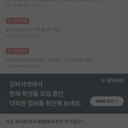
295
35
51193
명예의전당
좋은 논문을 쓰기 위해 필요한 역량
301
12
70063
명예의전당
대략 보니까 워라밸 주제가 핫한데요. 교수입장에서 보면,
124
53
19746
자유 게시판(아무개랩)에서 핫한 인기글은?