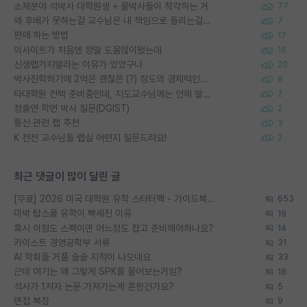
소재분야 석박사 대학원생 + 물박사들이 착각하는 거
77
왜 후배가 못하는걸 교수님은 내 책임으로 돌리는걸까요?
7
편애 하는 방법
17
이사이트가 처음엔 정말 도움많이됐는데
16
신생랩가지말라는 이유가 있었구나
20
박사진학하기에 2억은 괜찮은 (?) 정도의 경제력인가요
8
타대학원 컨텍 준비중인데, 지도교수님께는 언제 말씀드려야 할까요?
2
정출연 학연 박사 질문(DGIST)
2
통신 관련 랩 추천
3
K 전전 교수님들 랩실 어떤지 질문드려요!
2
최근 댓글이 많이 달린 글
[무료] 2026 미국 대학원 유학 스타터팩 - 가이드북 & 합격자 컨택메일 템플릿
653
미박 탑스쿨 유학이 빡세진 이유
19
혹시 이정도 스펙이면 어느정도 잡고 준비해야하나요?
14
카이스트 경영공학부 서류
31
AI 학회들 거품 슬슬 지적이 나오네요
33
근데 여기는 왜 그렇게 SPK를 물어보는거임?
18
석사가 1저자 논문 가져가는게 흔한건가요?
5
면접 복장
9