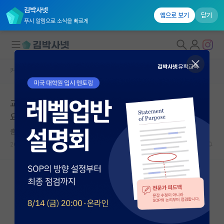
김박사넷
앱으로 보기
닫기
푸시 알림으로 소식을 빠르게
커뮤니티 홈
자유 게시판(아무개랩)
대학원생 모집
교수님과 가는 학회에서 일정 끝나면 보통 알아서 보내나
국내대학원 정보
요?
연구실&오픈랩
춤추는 피타고라스
커뮤니티
2026.06.12
9
5913
커뮤니티 홈
전체글보기
베스트 게시판
IF 명예의전당