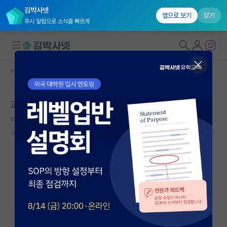
김박사넷
앱으로 보기
닫기
푸시 알림으로 소식을 빠르게
커뮤니티 홈
자유 게시판(아무개랩)
대학원생 모집
교수님이 논문에서 자기 이릅빼고싶다는데
국내대학원 정보
이기적인 쇠렌 키르케고르
연구실&오픈랩
2024.03.05
5
13212
커뮤니티
커뮤니티 홈
전체글보기
베스트 게시판
IF 명예의전당