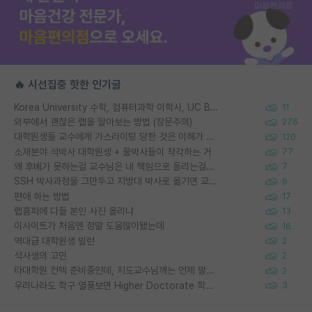
🔥 시선집중 핫한 인기글
Korea University 수학, 컴퓨터과학 이학사, UC Berkeley 산업공학 대학원 공학박사가 되는 것은 쉽지 않겠죠?
11
외부에서 괜찮은 랩을 알아보는 방법 (장문주의)
276
대학원생들 교수에게 가스라이팅 당한 것은 이해가 갑니다. 안타깝네요.
120
소재분야 석박사 대학원생 + 물박사들이 착각하는 거
77
왜 후배가 못하는걸 교수님은 내 책임으로 돌리는걸까요?
7
SSH 박사과정을 그만두고 지방대 박사로 옮기면 교수의 꿈은 끝일까요?
9
편애 하는 방법
17
랩홈피에 다들 본인 사진 올리냐
13
이사이트가 처음엔 정말 도움많이됐는데
16
역대급 대학원생 빌런
2
석사생의 고민
2
타대학원 컨텍 준비중인데, 지도교수님께는 언제 말씀드려야 할까요?
2
우리나라도 학구 열풍보면 Higher Doctorate 학위가 필요하다고 봅니다.
3