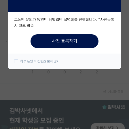
자유 게시판(아무개랩)
그동안 문의가 많았던 레벨업반 설명회를 진행합니다. *사전등록
미국 유학 게시판
시 링크 발송
미국 대학원 합격 후기 게시판
.
사전 등록하기
대학원생 모집 게시판
대학원 합격 후기 게시판
하루 동안 이 컨텐츠 보지 않기
응원해요
공감해요
추천해요
궁금해요
별로에요
연구실(PI) 홍보 게시판
1
0
0
2
2
석박사 채용 정보 게시판
임용 정보 게시판
게시글 공유
학부 인턴 게시판
취업 게시판
임용 후기 게시판