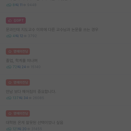
8
11
9448
김GPT
문과인데 지도교수 이외에 다른 교수님과 논문을 쓰는 경우
4
12
3792
명예의전당
졸업, 학계를 떠나며
72
24
15140
명예의전당
만남 보다 헤어짐이 중요합니다.
137
34
26085
명예의전당
대학원 온게 잘못된 선택이었나 싶음
121
20
31455