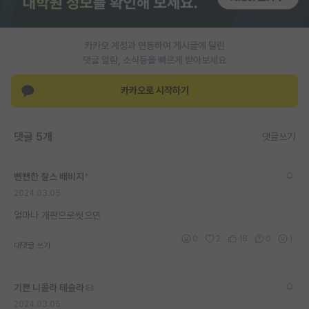
PI 전용 게시판
카카오 계정과 연동하여 게시글에 달린
인문사회 계열 게시판
댓글 알람, 소식등을 빠르게 받아보세요
특수/전문대학원 게시판
카카오로 시작하기
반도체/AI 게시판
장학금/장학생 게시판
댓글 5개
댓글쓰기
학술 정보 게시판
뻔뻔한 찰스 배비지
*
홍보 게시판
2024.03.05
커리어
얼마나 개판으로썻으면
0
2
18
0
1
유학교육
대댓글 쓰기
이벤트
기쁜 니콜라 테슬라
반도체 아카데미
2024.03.05