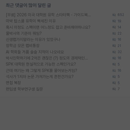
최근 댓글이 많이 달린 글
[무료] 2026 미국 대학원 유학 스타터팩 - 가이드북 & 합격자 컨택메일 템플릿
652
미박 탑스쿨 유학이 빡세진 이유
19
혹시 이정도 스펙이면 어느정도 잡고 준비해야하나요?
14
물박사의 기준이 뭐임?
22
신생랩가지말라는 이유가 있었구나
16
장학금 모은 랩비통장
21
AI 학회들 거품 슬슬 지적이 나오네요
32
박사진학하기에 2억은 괜찮은 (?) 정도의 경제력인가요
16
SPK 대학원 현실적으로 가능한 스펙인가요?
5
근데 여기는 왜 그렇게 SPK를 물어보는거임?
16
석사가 1저자 논문 가져가는게 흔한건가요?
5
면접 복장
5
편입생 학부연구생 질문
7