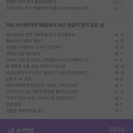
정출연 학연 박사 질문(DGIST)
2
우리나라도 학구 열풍보면 Higher Doctorate 학위가 필요하다고 봅니다.
3
자유 게시판(아무개랩)에서 최근 댓글이 많이 달린 글
알츠하이머 관련 고등학생 탐구 포트폴리오
14
물박사의 기준이 뭐임?
22
신생랩가지말라는 이유가 있었구나
16
장학금 모은 랩비통장
21
석박사 과정 합격하고, 컨택했던교수님이 연락이 안됩니다...
8
AI 학회들 거품 슬슬 지적이 나오네요
32
박사진학하기에 2억은 괜찮은 (?) 정도의 경제력인가요
16
논문 IF vs JCR
5
SPK 대학원 현실적으로 가능한 스펙인가요?
5
근데 여기는 왜 그렇게 SPK를 물어보는거임?
16
석사가 1저자 논문 가져가는게 흔한건가요?
5
면접 복장
5
편입생 학부연구생 질문
7