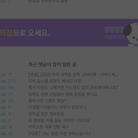
편입생 학부연구생 질문
2
최근 댓글이 많이 달린 글
[무료] 2026 미국 대학원 유학 스타터팩 - 가이드북 & 합격자 컨택메일 템플릿
11
미박 탑스쿨 유학이 빡세진 이유
275
혹시 이정도 스펙이면 어느정도 잡고 준비해야하나요?
119
입학도 안한 신입생이 원래 관심을 받나요
77
물박사의 기준이 뭐임?
50
신생랩가지말라는 이유가 있었구나
7
장학금 모은 랩비통장
9
AI 학회들 거품 슬슬 지적이 나오네요
9
카이스트 서류 전형 배수
16
DGIST 가는 방법 추천 부탁드립니다.
13