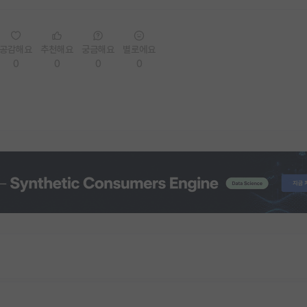
공감해요
추천해요
궁금해요
별로에요
0
0
0
0