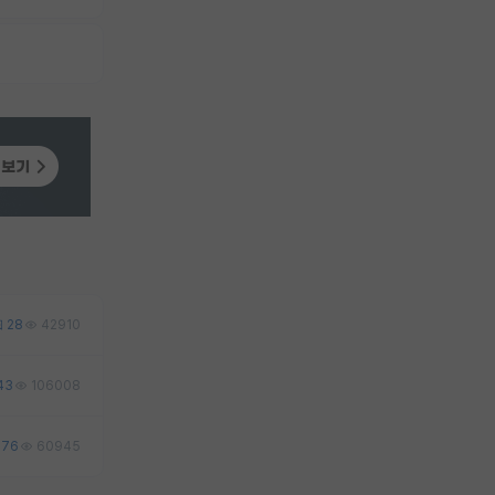
28
42910
43
106008
76
60945