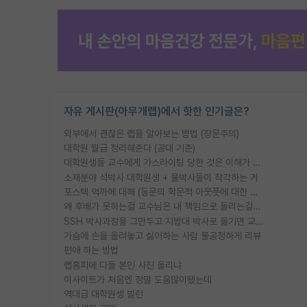
자유 게시판(아무개랩)에서 핫한 인기글은?
외부에서 괜찮은 랩을 알아보는 방법 (장문주의)
대학원 월급 정리해준다 (공대 기준)
대학원생들 교수에게 가스라이팅 당한 것은 이해가 갑니다. 안타깝네요.
소재분야 석박사 대학원생 + 물박사들이 착각하는 거
포스텍 억까에 대해 (동문의 학문적 아웃풋에 대한 반박)
왜 후배가 못하는걸 교수님은 내 책임으로 돌리는걸까요?
SSH 박사과정을 그만두고 지방대 박사로 옮기면 교수의 꿈은 끝일까요?
가슴에 손을 올려놓고 싫어하는 사람 불공정하게 리뷰
편애 하는 방법
랩홈피에 다들 본인 사진 올리냐
이사이트가 처음엔 정말 도움많이됐는데
역대급 대학원생 빌런