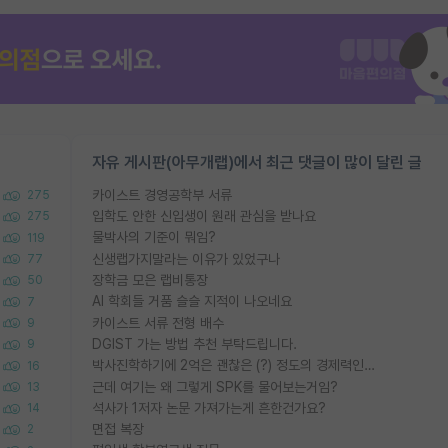
자유 게시판(아무개랩)에서 최근 댓글이 많이 달린 글
카이스트 경영공학부 서류
275
입학도 안한 신입생이 원래 관심을 받나요
275
물박사의 기준이 뭐임?
119
신생랩가지말라는 이유가 있었구나
77
장학금 모은 랩비통장
50
AI 학회들 거품 슬슬 지적이 나오네요
7
카이스트 서류 전형 배수
9
DGIST 가는 방법 추천 부탁드립니다.
9
박사진학하기에 2억은 괜찮은 (?) 정도의 경제력인가요
16
근데 여기는 왜 그렇게 SPK를 물어보는거임?
13
석사가 1저자 논문 가져가는게 흔한건가요?
14
면접 복장
2