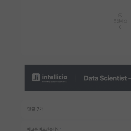
응원해요
0
댓글 7개
배고픈 비트겐슈타인
*