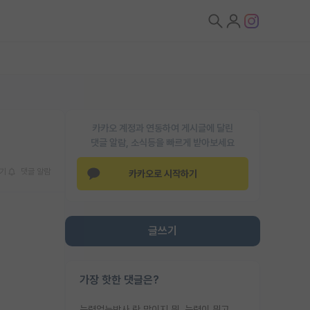
카카오 계정과 연동하여 게시글에 달린
댓글 알람, 소식등을 빠르게 받아보세요
기
댓글 알람
카카오로 시작하기
글쓰기
가장 핫한 댓글은?
능력없는박사 란 말이지 뭐. 능력이 뭐고 능력이 있다는게 뭔지는 사람마다 기준이 다르니까 얘기해봐야 서로 자기 기준만 얘기해서 논쟁이 끝이 안나고. 주위에서 능력있고 야심있는 신입생이 교수가 유의미한 피드백을 아예 안주면서 제대로된 과제에 참여해볼 기회도 제공하지 않고 잡일 뺑뺑이만 돌려서 맨날 단순작업만 하면서 밤새다가 눈빛이 점점 죽어가는걸 본 사람은 물박사는 교수탓이라고 하고, 교수는 이것저것 알려도 주고 기회도 주고 사수 동기 붙여주면서 어떻게든 끌고가려고 하는데 본인이 매일 뺀질거리면서 출근 하는둥마는둥 하다가 기껏 와서도 폰이나 쳐다보다가 실험 망치고 저녁약속있어서 먼저 가볼게요~ 하는걸 본 사람은 물박사는 본인탓이라고 함.