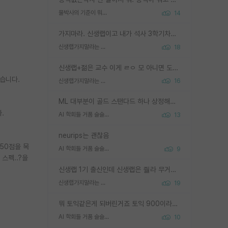
물박사의 기준이 뭐임?
14
가지마라. 신생랩이고 내가 석사 3학기차인데 최고참인데 나도 아무것도 모르는데 교수가 후배들 왜 논문 교육 안시키냐. 논문 왜 안 써오냐 닦달한다
신생랩가지말라는 이유가 있었구나
18
신생랩+젊은 교수 이게 ㄹㅇ 모 아니면 도인듯.
있습니다.
신생랩가지말라는 이유가 있었구나
16
ML 대부분이 골드 스탠다드 하나 상정해놓고 (벤치마크 데이터셋이 여러 개면 여러 개 상정) 그거 얼마나 잘 맞추나 싸움임 가끔 번뜩이는 설계 철학을 보여주는 논문들도 있지만 대부분 그거 성적 얼마나 더 올리느라에 혈안이 되어 있는 측면이 잇음
.
AI 학회들 거품 슬슬 지적이 나오네요
13
neurips는 괜찮음
850점을 목
AI 학회들 거품 슬슬 지적이 나오네요
9
스펙..?을
신생랩 1기 출신인데 신생랩은 줠라 무거운 바벨 같은거임. 들면 대박인데 못들면 깔려 죽음. 아무도 알려주지 않는 환경에서 자생해야하지만, 일단 살아남았다면 그 어떤 사람보다 악착같고 생존력 높은 사람으로 거듭날 수 있음
신생랩가지말라는 이유가 있었구나
19
뭐 토익같은게 되버린거죠 토익 900이라고 영어잘하는건 아닙니다만 잘하는사람은 다 900을 넘는 그런
AI 학회들 거품 슬슬 지적이 나오네요
10