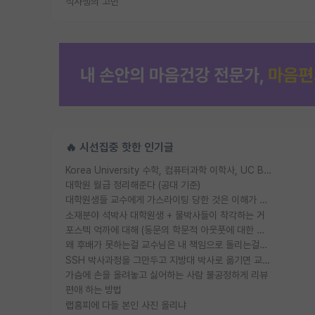
석사생의 고민
🔥 시선집중 핫한 인기글
Korea University 수학, 컴퓨터과학 이학사, UC Berkeley 산업공학 대학원 공학박사가 되는 것은 쉽지 않겠죠?
대학원 월급 정리해준다 (공대 기준)
대학원생들 교수에게 가스라이팅 당한 것은 이해가 갑니다. 안타깝네요.
소재분야 석박사 대학원생 + 물박사들이 착각하는 거
포스텍 억까에 대해 (동문의 학문적 아웃풋에 대한 반박)
왜 후배가 못하는걸 교수님은 내 책임으로 돌리는걸까요?
SSH 박사과정을 그만두고 지방대 박사로 옮기면 교수의 꿈은 끝일까요?
가슴에 손을 올려놓고 싫어하는 사람 불공정하게 리뷰
편애 하는 방법
랩홈피에 다들 본인 사진 올리냐