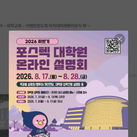
어
유학교육
이벤트
반도체 아카데미
재팬라운지 🌸
스크랩
신고하