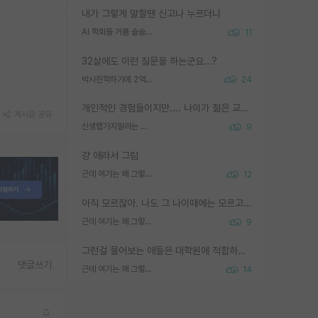
내가 그렇게 말할땐 신고나 누르더니
AI 학회들 거품 슬슬 지적이 나오네요
11
32살에도 이런 질문을 하는군요...?
박사진학하기에 2억은 괜찮은 (?) 정도의 경제력인가요
24
개인적인 경험들이지만.... 나이가 젊은 교수일수록 꼰대라는 가면을 쓴 채로 무례함을 행동하는 경우가 거의 90% 정도였음. 나이가 어린데 다른 또래들과 달리 명예, 권력, 재력까지 얻었으니 세상 다 가진 기분이겠지. 오히러 나이 든 교수들이 행동과 말을 더 조심하시더라.
게시글 공유
신생랩가지말라는 이유가 있었구나
9
걍 애라서 그럼
근데 여기는 왜 그렇게 SPK를 물어보는거임?
12
아직 모르잖아. 나도 그 나이때에는 모르고 평가 받고 안심하고 싶었어.
근데 여기는 왜 그렇게 SPK를 물어보는거임?
9
그런걸 물어보는 애들은 대학원에 적합하지 않다
댓글쓰기
근데 여기는 왜 그렇게 SPK를 물어보는거임?
14