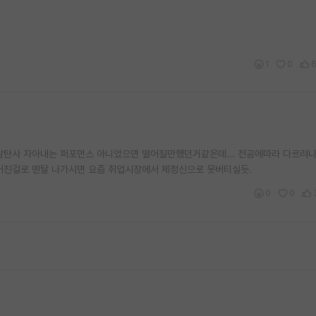
1
0
관 감탄사 자아내는 퍼포먼스 아니었으면 떨어질만했던거같은데... 전공에따라 다르려나.
어진걸로 멘탈 나가시면 요즘 취업시장에서 제정신으로 못버티실듯.
0
0