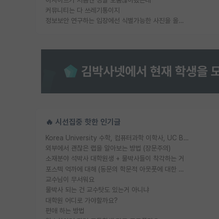
커뮤니티는 다 쓰레기통이지
정보보안 연구하는 입장에선 식별가능한 사진을 올리는건 비추이긴함
🔥 시선집중 핫한 인기글
Korea University 수학, 컴퓨터과학 이학사, UC Berkeley 산업공학 대학원 공학박사가 되는 것은 쉽지 않겠죠?
외부에서 괜찮은 랩을 알아보는 방법 (장문주의)
소재분야 석박사 대학원생 + 물박사들이 착각하는 거
포스텍 억까에 대해 (동문의 학문적 아웃풋에 대한 반박)
교수님이 무서워요
물박사 되는 건 교수탓도 있는거 아니냐
대학원 어디로 가야할까요?
편애 하는 방법