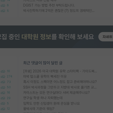
14
DGIST 가는 방법 추천 부탁드립니다.
6
박사진학하기에 2억은 괜찮은 (?) 정도의 경제력인가요
5
최근 댓글이 많이 달린 글
[무료] 2026 미국 대학원 유학 스타터팩 - 가이드북 & 합격자 컨택메일 템플릿
10
미박 탑스쿨 유학이 빡세진 이유
274
혹시 이정도 스펙이면 어느정도 잡고 준비해야하나요?
73
SSH 박사과정을 그만두고 지방대 박사로 옮기면 교수의 꿈은 끝일까요?
50
카이스트는 모든 연구실마다 서버 제공해주나요?
16
연구실 학생 하나 자퇴했는데
29
입학도 안한 신입생이 원래 관심을 받나요
5
물박사의 기준이 뭐임?
12