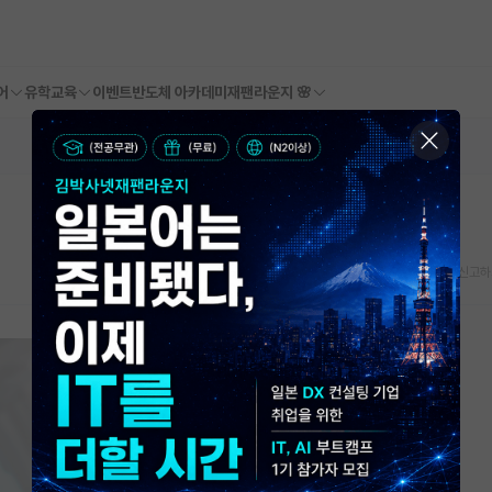
어
유학교육
이벤트
반도체 아카데미
재팬라운지 🌸
스크랩
신고하