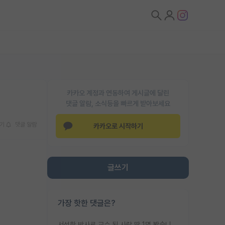
카카오 계정과 연동하여 게시글에 달린
댓글 알람, 소식등을 빠르게 받아보세요
기
댓글 알람
카카오로 시작하기
글쓰기
가장 핫한 댓글은?
서성한 박사로 교수 된 사람 딱 1명 봤습니다. 근데 지방대 박사로 교수된 거는 기적이 일어나야되요. 서성한 학부부터여도 빡센게 교수임용일텐데 지방대박사로 무슨 교수가 되나요...... 중소기업/중견기업 팀장급/연구소장급이나 될거 같네요.