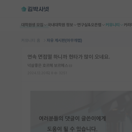
대학원생 모집
국내대학원 정보
연구실&오픈랩
커뮤니티
커리
커뮤니티 홈
자유 게시판(아무개랩)
연속 면접떨 하니까 현타가 많이 오네요.
넉살좋은 호르헤 보르헤스
2024.12.20
8
3251