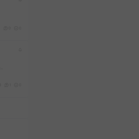
6
0
0
.
3
1
0