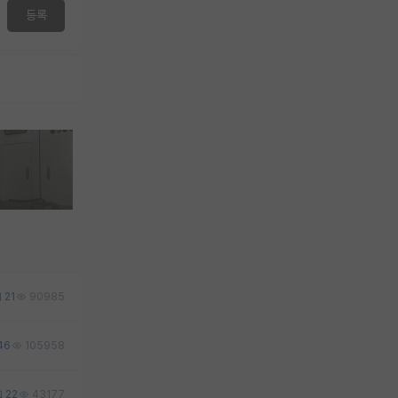
등록
21
90985
46
105958
22
43177