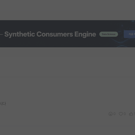
합시다
0
0