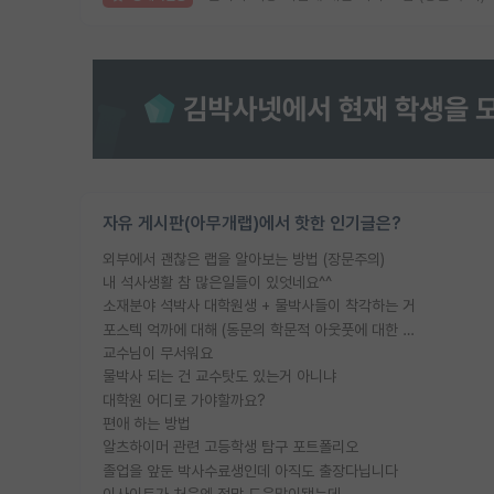
자유 게시판(아무개랩)에서 핫한 인기글은?
외부에서 괜찮은 랩을 알아보는 방법 (장문주의)
내 석사생활 참 많은일들이 있엇네요^^
소재분야 석박사 대학원생 + 물박사들이 착각하는 거
포스텍 억까에 대해 (동문의 학문적 아웃풋에 대한 반박)
교수님이 무서워요
물박사 되는 건 교수탓도 있는거 아니냐
대학원 어디로 가야할까요?
편애 하는 방법
알츠하이머 관련 고등학생 탐구 포트폴리오
졸업을 앞둔 박사수료생인데 아직도 출장다닙니다
이사이트가 처음엔 정말 도움많이됐는데