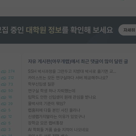
자유 게시판(아무개랩)에서 최근 댓글이 많이 달린 글
SSH 박사과정을 그만두고 지방대 박사로 옮기면 교수의 꿈은 끝일까요?
274
카이스트는 모든 연구실마다 서버 제공해주나요?
212
학부신입생 질문
73
연구실 학생 하나 자퇴했는데
50
입학도 안한 신입생이 원래 관심을 받나요
16
물박사의 기준이 뭐임?
29
랩홈피에 다들 본인 사진 올리냐
5
신생랩가지말라는 이유가 있었구나
12
장학금 모은 랩비통장
5
AI 학회들 거품 슬슬 지적이 나오네요
3
카이스트 서류 전형 배수