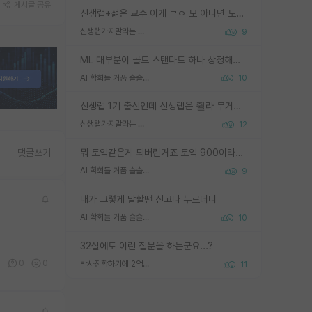
게시글 공유
신생랩+젊은 교수 이게 ㄹㅇ 모 아니면 도인듯.
신생랩가지말라는 이유가 있었구나
9
ML 대부분이 골드 스탠다드 하나 상정해놓고 (벤치마크 데이터셋이 여러 개면 여러 개 상정) 그거 얼마나 잘 맞추나 싸움임 가끔 번뜩이는 설계 철학을 보여주는 논문들도 있지만 대부분 그거 성적 얼마나 더 올리느라에 혈안이 되어 있는 측면이 잇음
AI 학회들 거품 슬슬 지적이 나오네요
10
신생랩 1기 출신인데 신생랩은 줠라 무거운 바벨 같은거임. 들면 대박인데 못들면 깔려 죽음. 아무도 알려주지 않는 환경에서 자생해야하지만, 일단 살아남았다면 그 어떤 사람보다 악착같고 생존력 높은 사람으로 거듭날 수 있음
신생랩가지말라는 이유가 있었구나
12
뭐 토익같은게 되버린거죠 토익 900이라고 영어잘하는건 아닙니다만 잘하는사람은 다 900을 넘는 그런
댓글쓰기
AI 학회들 거품 슬슬 지적이 나오네요
9
내가 그렇게 말할땐 신고나 누르더니
AI 학회들 거품 슬슬 지적이 나오네요
10
32살에도 이런 질문을 하는군요...?
1
0
0
박사진학하기에 2억은 괜찮은 (?) 정도의 경제력인가요
11