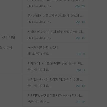
SSH 박사과정을 그만두고 지방대 박사로 옮기면 교수의 꿈은 끝일까요?
20
옮기시려면 미국박사로 가시는게 어떨까 싶네요. 교수가 꿈이면 미국박사 하고 미국교수 까지 같이 노리시는게 기회가 많지 않을까요?
SSH 박사과정을 그만두고 지방대 박사로 옮기면 교수의 꿈은 끝일까요?
10
지방대 이 단어가 진짜 너무 짜증나는데 지방대면 다 그냥 쓰레기인가요? 무슨 말 같지도 않은 댓글들이 있는건지??? 지방에도 충분히 좋은 대학 많고 충분히 잘하는 교수님들 많습니다 포항공대 4개 IST 대표 지거국들 여기 모두 다 지방에 있고 여기 출신들 중에 교수하는 분들 적지 않습니다 지거국 출신이 무슨 교수를 하냐?라고 생각할 사람들 많은데 상위 대표 지거국에 아웃라이어들 많습니다 결국 개인의 연구역량과 실적이 중요합니다 이 역량을 펼치는데 있어서 지도교수와의 합도 중요합니다. 그리고 경력이 필요하면 해외포닥까지 다녀오세요
 지나고 1년
SSH 박사과정을 그만두고 지방대 박사로 옮기면 교수의 꿈은 끝일까요?
16
ㅉㅉ왜 욕먹는지 알겠네
노릴지 아님
입학도 안한 신입생이 원래 관심을 받나요
9
서당개 개 ㅅㄲ도 3년이면 풍월 읊는데 박사 5년 이상 대리고 있으면서 물된건 교수 탓 맞는ㄱ게 거기가 서당이 아니란 소리임
물박사의 기준이 뭐임?
11
능력없는박사 란 말이지 뭐. 능력이 뭐고 능력이 있다는게 뭔지는 사람마다 기준이 다르니까 얘기해봐야 서로 자기 기준만 얘기해서 논쟁이 끝이 안나고. 주위에서 능력있고 야심있는 신입생이 교수가 유의미한 피드백을 아예 안주면서 제대로된 과제에 참여해볼 기회도 제공하지 않고 잡일 뺑뺑이만 돌려서 맨날 단순작업만 하면서 밤새다가 눈빛이 점점 죽어가는걸 본 사람은 물박사는 교수탓이라고 하고, 교수는 이것저것 알려도 주고 기회도 주고 사수 동기 붙여주면서 어떻게든 끌고가려고 하는데 본인이 매일 뺀질거리면서 출근 하는둥마는둥 하다가 기껏 와서도 폰이나 쳐다보다가 실험 망치고 저녁약속있어서 먼저 가볼게요~ 하는걸 본 사람은 물박사는 본인탓이라고 함.
물박사의 기준이 뭐임?
13
가지마라. 신생랩이고 내가 석사 3학기차인데 최고참인데 나도 아무것도 모르는데 교수가 후배들 왜 논문 교육 안시키냐. 논문 왜 안 써오냐 닦달한다
신생랩가지말라는 이유가 있었구나
12