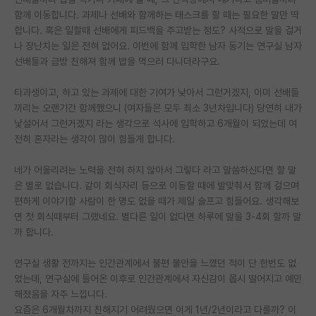
함께 이동합니다. 과제나 선배와 함께하는 태스크를 할 때는 필요한 말만 딱
PI 전용 게시판
합니다. 혹은 일할때 선배에게 피드백을 주고받는 정도? 사적으로 말을 걸거
나 장난치는 일은 전혀 없어요. 이번에 함께 입학한 남자 동기는 연구실 남자
인문사회 계열 게시판
선배들과 금방 친해져 함께 밥을 먹으러 다니더라구요.
특수/전문대학원 게시판
타과생이고, 하고 있는 과제에 대한 기여가 낮아서 그런거겠지, 이미 선배들
반도체/AI 게시판
끼리는 오랜기간 함께했으니 (여자들은 모두 최소 3년차입니다) 당연히 내가
낯설어서 그런거겠지 라는 생각으로 석사에 입학하고 6개월이 되었는데 여
장학금/장학생 게시판
전히 혼자라는 생각이 많이 힘들게 합니다.
학술 정보 게시판
네가 어울리려는 노력을 전혀 하지 않아서 그렇다 라고 말씀하신다면 할 말
은 별로 없습니다. 같이 회식자리 등으로 이동할 때에 발맞춰서 함께 걸으며
홍보 게시판
편하게 이야기할 사람이 한 명도 없을 때가 제일 슬프고 힘들어요. 생각해보
면 첫 회식때부터 그랬네요. 별다른 일이 없다면 하루에 말을 3-4회 할까 말
커리어
까 합니다.
유학교육
연구실 생활 전까지는 인간관계에서 불편 불안을 느꼈던 적이 단 한번도 없
이벤트
었는데, 연구실에 들어온 이후로 인간관계에서 자신감이 몹시 떨어지고 예민
해졌음을 자주 느낍니다.
반도체 아카데미
요즘은 6개월차까지 친해지기 어려웠으면 이게 1년/2년이라고 다를까? 이