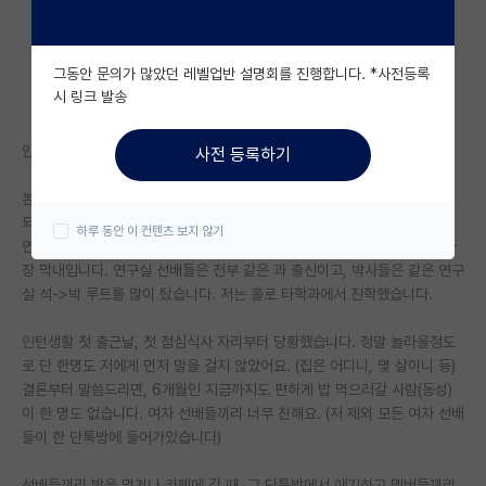
자유 게시판(아무개랩)
그동안 문의가 많았던 레벨업반 설명회를 진행합니다. *사전등록
미국 유학 게시판
시 링크 발송
미국 대학원 합격 후기 게시판
안녕하세요. 지방대 동대학원 석사 1학기차 신입생 여자입니다.
사전 등록하기
대학원생 모집 게시판
본격 석사생활 시작한지는 1달이 되었지만, 인턴기간을 포함하면 6개월이
대학원 합격 후기 게시판
되었습니다.
하루 동안 이 컨텐츠 보지 않기
연구실 내 인원은 10명정도로, (박4 석6) 저는 현재 나이로도, 연차로도 가
연구실(PI) 홍보 게시판
장 막내입니다. 연구실 선배들은 전부 같은 과 출신이고, 박사들은 같은 연구
실 석->박 루트를 많이 탔습니다. 저는 홀로 타학과에서 진학했습니다.
석박사 채용 정보 게시판
인턴생활 첫 출근날, 첫 점심식사 자리부터 당황했습니다. 정말 놀라울정도
임용 정보 게시판
로 단 한명도 저에게 먼저 말을 걸지 않았어요. (집은 어디니, 몇 살이니 등)
학부 인턴 게시판
결론부터 말씀드리면, 6개월인 지금까지도 편하게 밥 먹으러갈 사람(동성)
이 한 명도 없습니다. 여자 선배들끼리 너무 친해요. (저 제외 모든 여자 선배
취업 게시판
들이 한 단톡방에 들어가있습니다)
임용 후기 게시판
선배들끼리 밥을 먹거나 카페에 갈 때, 그 단톡방에서 얘기하고 멤버들끼리