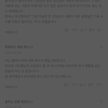
를 비집고 들어가야죠 인원많은 랩의 장단점은 사람이 많다입니다 그 많은
사람중 맞는 사람과 친해지면 되고 일단 글쓴이가 먼저 다가가지도 않는 것
도 문제입니다
왕따는 아니잖아요? 그럼 다닐만 한 곳입니다 사람이 적은 실험실은 그들 사
이를 비집고 들어가는 게 더 어렵습니다
1
0
11
0
1
대댓글 쓰기
후회하는 피터 힉스
2024.04.09
저는 랩에서 하루 대화 횟수가 매일 0회입니다.
비슷한 고민했는데 소외감이 별 것 아닌것처럼 보이지만 연구 생활을 은근
힘들게 하는 것 같습니다ㅜ
잘 생각해보고 본인에게 맞는 판단 하시길 바랍니다.
0
0
5
0
0
대댓글 쓰기
춤추는 안톤 체호프
2024.04.09