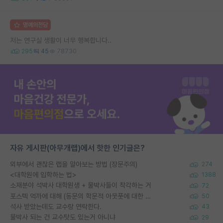
명예의전당
저는 연구실 생활이 너무 행복합니다..
295
45
78730
자유 게시판(아무개랩)에서 핫한 인기글은?
외부에서 괜찮은 랩을 알아보는 방법 (장문주의)
274
<대학원에 입학하는 법>
1388
소재분야 석박사 대학원생 + 물박사들이 착각하는 거
72
포스텍 억까에 대해 (동문의 학문적 아웃풋에 대한 반박)
50
석사 받았는데도 교수랑 연락한다.
43
물박사 되는 건 교수탓도 있는거 아니냐
29