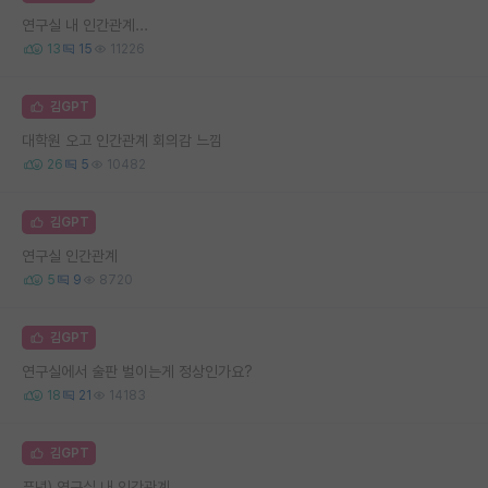
연구실 내 인간관계...
13
15
11226
김GPT
대학원 오고 인간관계 회의감 느낌
26
5
10482
김GPT
연구실 인간관계
5
9
8720
김GPT
연구실에서 술판 벌이는게 정상인가요?
18
21
14183
김GPT
푸념) 연구실 내 인간관계