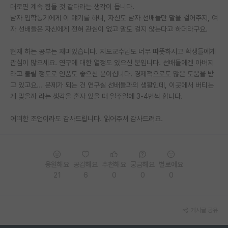
대로면 계속 힘들 것 같다라는 생각이 듭니다.
재팬라운지 🌸
남자 입학동기에게 이 얘기를 하니, 자신도 남자 선배들만 말을 걸어주지, 여
자 선배들은 자신에게 전혀 관심이 없고 말도 걸지 않는다고 하더라구요.
현재 하는 공부는 재미있습니다. 지도교수님도 너무 따뜻하시고 학생들에게
관심이 많으세요. 연구에 대한 열정도 있으신 분입니다. 선배들에겐 아버지
라고 불릴 정도로 인품도 좋으신 분이십니다. 경제적으로도 많은 도움을 받
고 있고요... 문제가 되는 건 연구실 선배들과의 생활인데, 이곳에서 버티는
게 맞을까 라는 생각을 혼자 있을 때 일주일에 3-4번씩 합니다.
어떠한 조언이라도 감사드립니다. 읽어주셔 감사드려요.
응원해요
공감해요
추천해요
궁금해요
별로에요
21
6
0
0
0
게시글 공유