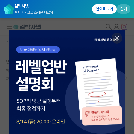
김박사넷
앱으로 보기
닫기
푸시 알림으로 소식을 빠르게
커뮤니티 홈
자유 게시판(아무개랩)
대학원생 모집
연구실 인간관계에서 소외됩니다.
국내대학원 정보
약삭빠른 에르빈 슈뢰딩거
연구실&오픈랩
2024.04.09
11
8049
커뮤니티
커뮤니티 홈
전체글보기
베스트 게시판
IF 명예의전당