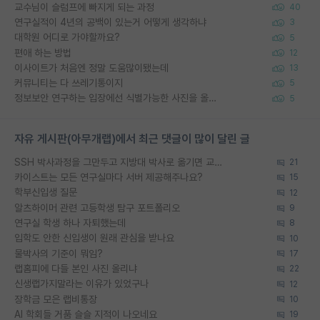
교수님이 슬럼프에 빠지게 되는 과정
40
연구실적이 4년의 공백이 있는거 어떻게 생각하냐
3
대학원 어디로 가야할까요?
5
편애 하는 방법
12
이사이트가 처음엔 정말 도움많이됐는데
13
커뮤니티는 다 쓰레기통이지
5
정보보안 연구하는 입장에선 식별가능한 사진을 올리는건 비추이긴함
5
자유 게시판(아무개랩)에서 최근 댓글이 많이 달린 글
SSH 박사과정을 그만두고 지방대 박사로 옮기면 교수의 꿈은 끝일까요?
21
카이스트는 모든 연구실마다 서버 제공해주나요?
15
학부신입생 질문
12
알츠하이머 관련 고등학생 탐구 포트폴리오
9
연구실 학생 하나 자퇴했는데
8
입학도 안한 신입생이 원래 관심을 받나요
10
물박사의 기준이 뭐임?
17
랩홈피에 다들 본인 사진 올리냐
22
신생랩가지말라는 이유가 있었구나
12
장학금 모은 랩비통장
10
AI 학회들 거품 슬슬 지적이 나오네요
19