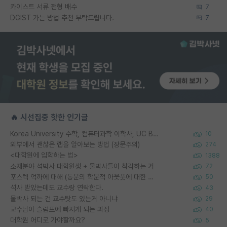
카이스트 서류 전형 배수
7
DGIST 가는 방법 추천 부탁드립니다.
7
🔥 시선집중 핫한 인기글
Korea University 수학, 컴퓨터과학 이학사, UC Berkeley 산업공학 대학원 공학박사가 되는 것은 쉽지 않겠죠?
10
외부에서 괜찮은 랩을 알아보는 방법 (장문주의)
274
<대학원에 입학하는 법>
1388
소재분야 석박사 대학원생 + 물박사들이 착각하는 거
72
포스텍 억까에 대해 (동문의 학문적 아웃풋에 대한 반박)
50
석사 받았는데도 교수랑 연락한다.
43
물박사 되는 건 교수탓도 있는거 아니냐
29
교수님이 슬럼프에 빠지게 되는 과정
40
대학원 어디로 가야할까요?
5