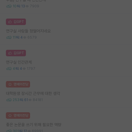
10
13
7909
김GPT
연구실 사람들 정떨어지네요
11
4
6579
김GPT
연구실 인간관계
4
4
1797
명예의전당
대학원생 장시간 근무에 대한 생각
253
61
84181
명예의전당
좋은 논문을 쓰기 위해 필요한 역량
301
12
69991