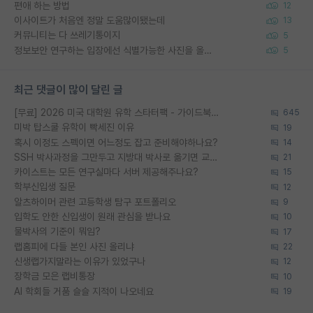
편애 하는 방법
12
이사이트가 처음엔 정말 도움많이됐는데
13
커뮤니티는 다 쓰레기통이지
5
정보보안 연구하는 입장에선 식별가능한 사진을 올리는건 비추이긴함
5
최근 댓글이 많이 달린 글
[무료] 2026 미국 대학원 유학 스타터팩 - 가이드북 & 합격자 컨택메일 템플릿
645
미박 탑스쿨 유학이 빡세진 이유
19
혹시 이정도 스펙이면 어느정도 잡고 준비해야하나요?
14
SSH 박사과정을 그만두고 지방대 박사로 옮기면 교수의 꿈은 끝일까요?
21
카이스트는 모든 연구실마다 서버 제공해주나요?
15
학부신입생 질문
12
알츠하이머 관련 고등학생 탐구 포트폴리오
9
입학도 안한 신입생이 원래 관심을 받나요
10
물박사의 기준이 뭐임?
17
랩홈피에 다들 본인 사진 올리냐
22
신생랩가지말라는 이유가 있었구나
12
장학금 모은 랩비통장
10
AI 학회들 거품 슬슬 지적이 나오네요
19