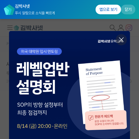
김박사넷
앱으로 보기
닫기
푸시 알림으로 소식을 빠르게
커뮤니티 홈
자유 게시판(아무개랩)
대학원생 모집
사람들에 너무 지치네요
국내대학원 정보
무기력한 미셸 푸코
연구실&오픈랩
2022.01.23
14
8064
커뮤니티
커뮤니티 홈
전체글보기
베스트 게시판
IF 명예의전당