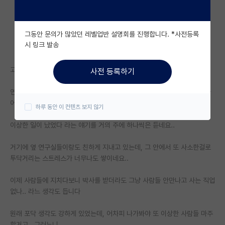
자유 게시판(아무개랩)
그동안 문의가 많았던 레벨업반 설명회를 진행합니다. *사전등록
미국 유학 게시판
시 링크 발송
미국 대학원 합격 후기 게시판
고년차로 올라갈수록 점점 생활은 편해질 거라고 생각했었는데,
사전 등록하기
대학원생 모집 게시판
연구실이 커져갈수록 선배들도 맛이가고.. 또 후배들도 이상한 사람들이 들
대학원 합격 후기 게시판
어오면서
하루 동안 이 컨텐츠 보지 않기
연구실(PI) 홍보 게시판
이상한 일이 났었다 라는 얘기를 거의 주에 하나씩은 듣네요..
석박사 채용 정보 게시판
거기에 옆 연구실들이랑도 친하게 지내고 있는데, 그 안에서 또 사소한걸로
투닥거리는 스트레스가 너무나도 쌓이네요..
임용 정보 게시판
학부 인턴 게시판
이제 사람들에 지치다보니 박사를 받더라도 그냥 사람들 안만나고 사는 직업
없나.. 라느 생각도 듭니다
취업 게시판
원래 포닥 생각도 강하게 있었는데, 어차피 나가봐야 또 이상한 사람들 마주
임용 후기 게시판
할거고.. 그러느니