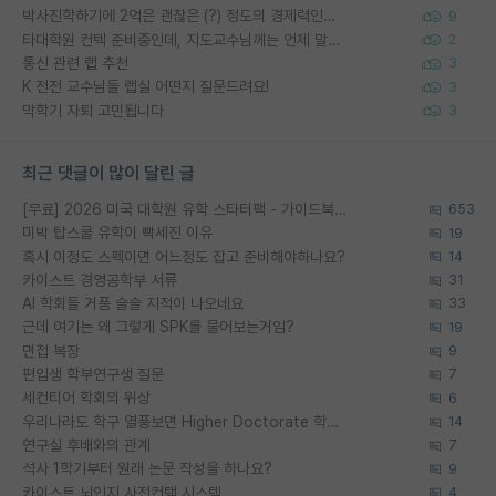
박사진학하기에 2억은 괜찮은 (?) 정도의 경제력인가요
9
타대학원 컨텍 준비중인데, 지도교수님께는 언제 말씀드려야 할까요?
2
통신 관련 랩 추천
3
K 전전 교수님들 랩실 어떤지 질문드려요!
3
막학기 자퇴 고민됩니다
3
최근 댓글이 많이 달린 글
[무료] 2026 미국 대학원 유학 스타터팩 - 가이드북 & 합격자 컨택메일 템플릿
653
미박 탑스쿨 유학이 빡세진 이유
19
혹시 이정도 스펙이면 어느정도 잡고 준비해야하나요?
14
카이스트 경영공학부 서류
31
AI 학회들 거품 슬슬 지적이 나오네요
33
근데 여기는 왜 그렇게 SPK를 물어보는거임?
19
면접 복장
9
편입생 학부연구생 질문
7
세컨티어 학회의 위상
6
우리나라도 학구 열풍보면 Higher Doctorate 학위가 필요하다고 봅니다.
14
연구실 후배와의 관계
7
석사 1학기부터 원래 논문 작성을 하나요?
9
카이스트 뇌인지 사전컨택 시스템
4