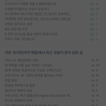
이사이트가 처음엔 정말 도움많이됐는데
16
신생랩가지말라는 이유가 있었구나
20
박사진학하기에 2억은 괜찮은 (?) 정도의 경제력인가요
9
타대학원 컨텍 준비중인데, 지도교수님께는 언제 말씀드려야 할까요?
2
대학원 합격구조 관련
2
통신 관련 랩 추천
3
K 전전 교수님들 랩실 어떤지 질문드려요!
3
막학기 자퇴 고민됩니다
3
자유 게시판(아무개랩)에서 최근 댓글이 많이 달린 글
카이스트 경영공학부 서류
31
AI 학회들 거품 슬슬 지적이 나오네요
33
SPK 대학원 현실적으로 가능한 스펙인가요?
6
근데 여기는 왜 그렇게 SPK를 물어보는거임?
19
면접 복장
9
편입생 학부연구생 질문
7
세컨티어 학회의 위상
6
우리나라도 학구 열풍보면 Higher Doctorate 학위가 필요하다고 봅니다.
14
연구실 후배와의 관계
7
석사 1학기부터 원래 논문 작성을 하나요?
9