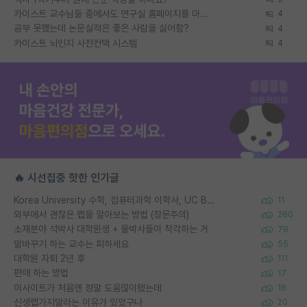
카이스트 교수님들 중에서도 연구실 홈페이지를 마련 안 하신 분들이 계시던데
4
공부 못했는데 논문실적은 좋은 사람을 싫어함?
4
카이스트 뇌인지 사전컨택 시스템
4
🔥 시선집중 핫한 인기글
Korea University 수학, 컴퓨터과학 이학사, UC Berkeley 산업공학 대학원 공학박사가 되는 것은 쉽지 않겠죠?
11
외부에서 괜찮은 랩을 알아보는 방법 (장문주의)
280
소재분야 석박사 대학원생 + 물박사들이 착각하는 거
79
말바꾸기 하는 교수는 피하세요
55
대학원 자퇴 2년 후
111
편애 하는 방법
17
이사이트가 처음엔 정말 도움많이됐는데
16
신생랩가지말라는 이유가 있었구나
20