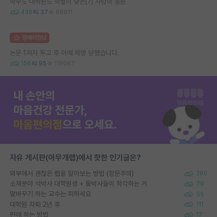
학부도 대학원도 학벌이 낮은(?) 사람의 응원
436
37
88911
명예의전당
논문 1저자 투고 후 아예 제명 당했습니다.
156
95
116087
자유 게시판(아무개랩)에서 핫한 인기글은?
외부에서 괜찮은 랩을 알아보는 방법 (장문주의)
280
소재분야 석박사 대학원생 + 물박사들이 착각하는 거
79
말바꾸기 하는 교수는 피하세요
55
대학원 자퇴 2년 후
111
편애 하는 방법
17