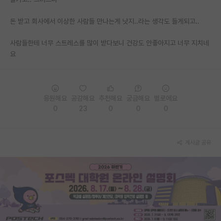
PI 전용 게시판
돈 받고 회사에서 이상한 사람들 만나는게 낫지..라는 생각도 들게되고..
인문사회 계열 게시판
사람들한테 너무 스트레스를 많이 받다보니 건강도 안좋아지고 너무 지치네
요
특수/전문대학원 게시판
반도체/AI 게시판
장학금/장학생 게시판
응원해요
공감해요
추천해요
궁금해요
별로에요
0
23
0
0
0
학술 정보 게시판
홍보 게시판
게시글 공유
커리어
유학교육
이벤트
반도체 아카데미