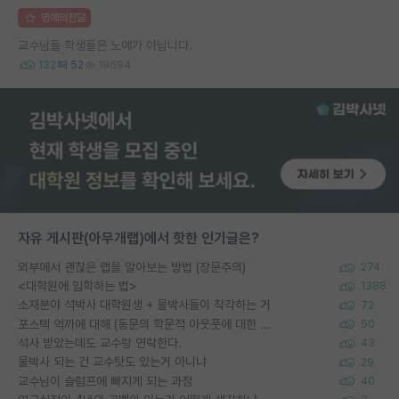
명예의전당
교수님들 학생들은 노예가 아닙니다.
132
52
19694
자유 게시판(아무개랩)에서 핫한 인기글은?
외부에서 괜찮은 랩을 알아보는 방법 (장문주의)
274
<대학원에 입학하는 법>
1388
소재분야 석박사 대학원생 + 물박사들이 착각하는 거
72
포스텍 억까에 대해 (동문의 학문적 아웃풋에 대한 반박)
50
석사 받았는데도 교수랑 연락한다.
43
물박사 되는 건 교수탓도 있는거 아니냐
29
교수님이 슬럼프에 빠지게 되는 과정
40