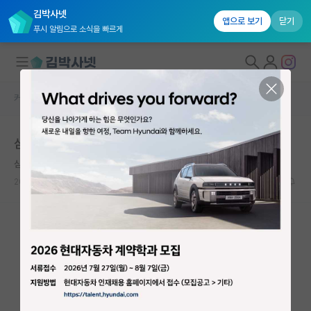
김박사넷
앱으로 보기
닫기
푸시 알림으로 소식을 빠르게
커뮤니티 홈
자유 게시판(아무개랩)
대학원생 모집
삼성전자 DS 잔류 vs 중경외시 조교수 이직 ?
국내대학원 정보
심심한 앨런 튜링
연구실&오픈랩
2026.06.14
41
2846
커뮤니티
커뮤니티 홈
전체글보기
베스트 게시판
IF 명예의전당