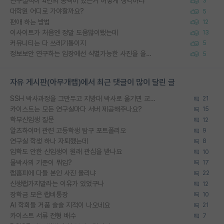
연구실적이 4년의 공백이 있는거 어떻게 생각하냐
3
대학원 어디로 가야할까요?
5
편애 하는 방법
12
이사이트가 처음엔 정말 도움많이됐는데
13
커뮤니티는 다 쓰레기통이지
5
정보보안 연구하는 입장에선 식별가능한 사진을 올리는건 비추이긴함
5
자유 게시판(아무개랩)에서 최근 댓글이 많이 달린 글
SSH 박사과정을 그만두고 지방대 박사로 옮기면 교수의 꿈은 끝일까요?
21
카이스트는 모든 연구실마다 서버 제공해주나요?
15
학부신입생 질문
12
알츠하이머 관련 고등학생 탐구 포트폴리오
9
연구실 학생 하나 자퇴했는데
8
입학도 안한 신입생이 원래 관심을 받나요
10
물박사의 기준이 뭐임?
17
랩홈피에 다들 본인 사진 올리냐
22
신생랩가지말라는 이유가 있었구나
12
장학금 모은 랩비통장
10
AI 학회들 거품 슬슬 지적이 나오네요
21
카이스트 서류 전형 배수
7