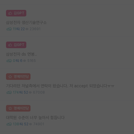
김GPT
삼성전자 생산기술연구소
11
22
23691
김GPT
삼성전자 ds 연봉..
0
6
5165
명예의전당
기다리던 저널측에서 연락이 왔습니다. 저 accept 되었습니다ㅠㅠ
174
52
67008
명예의전당
대학원 수준이 너무 높아서 힘듭니다
138
52
74901