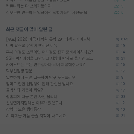
커뮤니티는 다 쓰레기통이지
5
정보보안 연구하는 입장에선 식별가능한 사진을 올리는건 비추이긴함
5
최근 댓글이 많이 달린 글
[무료] 2026 미국 대학원 유학 스타터팩 - 가이드북 & 합격자 컨택메일 템플릿
645
미박 탑스쿨 유학이 빡세진 이유
19
혹시 이정도 스펙이면 어느정도 잡고 준비해야하나요?
14
SSH 박사과정을 그만두고 지방대 박사로 옮기면 교수의 꿈은 끝일까요?
21
카이스트는 모든 연구실마다 서버 제공해주나요?
15
학부신입생 질문
12
알츠하이머 관련 고등학생 탐구 포트폴리오
9
입학도 안한 신입생이 원래 관심을 받나요
10
물박사의 기준이 뭐임?
17
랩홈피에 다들 본인 사진 올리냐
22
신생랩가지말라는 이유가 있었구나
12
장학금 모은 랩비통장
10
AI 학회들 거품 슬슬 지적이 나오네요
21