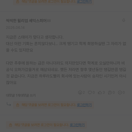
해당 댓글을 보려면 로그인이 필요합니다.
로그인하기
씩씩한 윌리엄 셰익스피어
2026.06.14
지금은 스태이가 맞다고 생각합니다.
대신 이런 기회는 흔치않다보니.. 크게 땡기고 학계 희망하실땐 그 자리가 없
을 수도 있지만요
다만 추후에 원하는 급은 아니더라도 의지만있다면 학계로 오실만하니까 비
공식 오퍼가갔을거로 예상되네요. 쨌든 저라면 향후 몇년동안 땡길만큼 땡길
것 같습니다. 지금은 하루라도빨리 회사에 있는사람이 승자인 시기인거 아시
잖아요
2
0
3
0
0
대댓글 1개
대댓글 쓰기
해당 댓글을 보려면 로그인이 필요합니다.
로그인하기
해당 댓글을 보려면 로그인이 필요합니다.
로그인하기