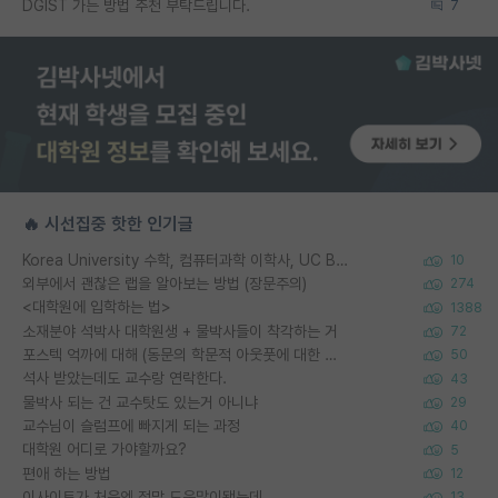
DGIST 가는 방법 추천 부탁드립니다.
7
🔥 시선집중 핫한 인기글
Korea University 수학, 컴퓨터과학 이학사, UC Berkeley 산업공학 대학원 공학박사가 되는 것은 쉽지 않겠죠?
10
외부에서 괜찮은 랩을 알아보는 방법 (장문주의)
274
<대학원에 입학하는 법>
1388
소재분야 석박사 대학원생 + 물박사들이 착각하는 거
72
포스텍 억까에 대해 (동문의 학문적 아웃풋에 대한 반박)
50
석사 받았는데도 교수랑 연락한다.
43
물박사 되는 건 교수탓도 있는거 아니냐
29
교수님이 슬럼프에 빠지게 되는 과정
40
대학원 어디로 가야할까요?
5
편애 하는 방법
12
이사이트가 처음엔 정말 도움많이됐는데
13