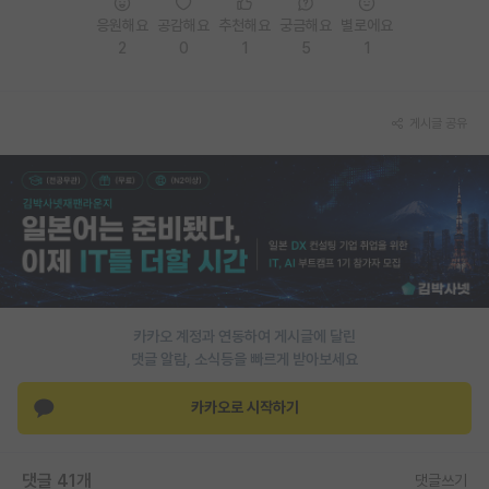
응원해요
공감해요
추천해요
궁금해요
별로에요
PI 전용 게시판
2
0
1
5
1
인문사회 계열 게시판
특수/전문대학원 게시판
게시글 공유
반도체/AI 게시판
장학금/장학생 게시판
학술 정보 게시판
홍보 게시판
카카오 계정과 연동하여 게시글에 달린
커리어
댓글 알람, 소식등을 빠르게 받아보세요
유학교육
카카오로 시작하기
이벤트
반도체 아카데미
댓글 41개
댓글쓰기