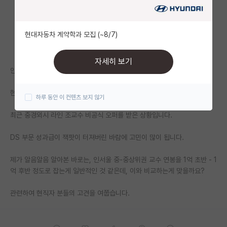
자유 게시판(아무개랩)
현대자동차 계약학과 모집 (~8/7)
미국 유학 게시판
미국 대학원 합격 후기 게시판
자세히 보기
안녕하세요.
대학원생 모집 게시판
현 삼전 DS 연구소 입니다.
하루 동안 이 컨텐츠 보지 않기
대학원 합격 후기 게시판
최근 중경외시 라인 조교수 비공식 오퍼를 받은 상황입니다.
연구실(PI) 홍보 게시판
DS 부문 성과급이 잭팟이 터져버린 바람에 고민이 많이 됩니다.
석박사 채용 정보 게시판
제가 알음알음 알아본 바로는, 인서울 중-중상위권 교수 연봉을 1억 초반 - 1
임용 정보 게시판
억 후반 정도로 잡는게 일반적인 것 같은데, 이와 비교하는게 맞을까요?
학부 인턴 게시판
관련하여 현직자 분들의 고견을 여쭙습니다.
취업 게시판
임용 후기 게시판