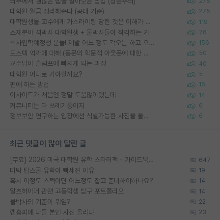
외부에서 괜찮은 랩을 알아보는 방법 (장문주의)
275
대학원 월급 정리해준다 (공대 기준)
275
대학원생들 교수에게 가스라이팅 당한 것은 이해가 갑니다. 안타깝네요.
119
소재분야 석박사 대학원생 + 물박사들이 착각하는 거
76
석사입학예정생 분들! 제발 어느 정도 각오는 하고 오세요.
156
포스텍 억까에 대해 (동문의 학문적 아웃풋에 대한 반박)
50
교수님이 슬럼프에 빠지게 되는 과정
40
대학원 어디로 가야할까요?
5
편애 하는 방법
16
이사이트가 처음엔 정말 도움많이됐는데
14
커뮤니티는 다 쓰레기통이지
6
정보보안 연구하는 입장에선 식별가능한 사진을 올리는건 비추이긴함
6
최근 댓글이 많이 달린 글
[무료] 2026 미국 대학원 유학 스타터팩 - 가이드북 & 합격자 컨택메일 템플릿
647
미박 탑스쿨 유학이 빡세진 이유
19
혹시 이정도 스펙이면 어느정도 잡고 준비해야하나요?
14
알츠하이머 관련 고등학생 탐구 포트폴리오
14
물박사의 기준이 뭐임?
22
랩홈피에 다들 본인 사진 올리냐
23