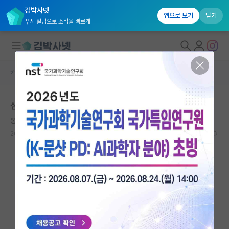
김박사넷
앱으로 보기
닫기
푸시 알림으로 소식을 빠르게
커뮤니티 홈
자유 게시판(아무개랩)
대학원생 모집
삼성전자 박사 신입 급여 현황
국내대학원 정보
옹졸한 헤르만 헤세
연구실&오픈랩
2023.03.13
15
93070
커뮤니티
커뮤니티 홈
전체글보기
베스트 게시판
IF 명예의전당