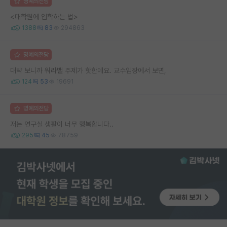
명예의전당
<대학원에 입학하는 법>
1388
83
294863
명예의전당
대략 보니까 워라밸 주제가 핫한데요. 교수입장에서 보면,
124
53
19691
명예의전당
저는 연구실 생활이 너무 행복합니다..
295
45
78759