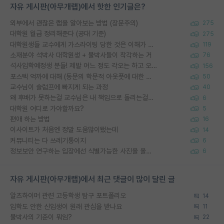
자유 게시판(아무개랩)에서 핫한 인기글은?
외부에서 괜찮은 랩을 알아보는 방법 (장문주의)
275
대학원 월급 정리해준다 (공대 기준)
275
대학원생들 교수에게 가스라이팅 당한 것은 이해가 갑니다. 안타깝네요.
119
소재분야 석박사 대학원생 + 물박사들이 착각하는 거
76
석사입학예정생 분들! 제발 어느 정도 각오는 하고 오세요.
156
포스텍 억까에 대해 (동문의 학문적 아웃풋에 대한 반박)
50
교수님이 슬럼프에 빠지게 되는 과정
40
왜 후배가 못하는걸 교수님은 내 책임으로 돌리는걸까요?
6
대학원 어디로 가야할까요?
5
편애 하는 방법
16
이사이트가 처음엔 정말 도움많이됐는데
14
커뮤니티는 다 쓰레기통이지
6
정보보안 연구하는 입장에선 식별가능한 사진을 올리는건 비추이긴함
6
자유 게시판(아무개랩)에서 최근 댓글이 많이 달린 글
알츠하이머 관련 고등학생 탐구 포트폴리오
14
입학도 안한 신입생이 원래 관심을 받나요
11
물박사의 기준이 뭐임?
22