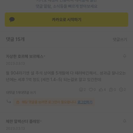
카카오 계정과 연동하여 게시글에 달린
댓글 알람, 소식등을 빠르게 받아보세요
재팬라운지 🌸
카카오로 시작하기
댓글 15개
댓글쓰기
자상한 호르헤 보르헤스
*
2023.03.13
월 904라기엔 설 추석 상여를 5개월에 다 때려박긴해서.. 성과급 잘나오는
년에는 세후 1억 정도 (세전 1.4~5) 되는걸로 알고 있긴한데
2
0
4
0
2
대댓글 1개
대댓글 쓰기
해당 댓글을 보려면 로그인이 필요합니다.
로그인하기
체한 알렉산더 플레밍
*
2023.03.13