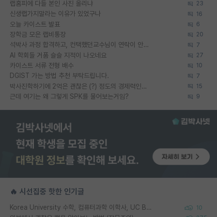
랩홈피에 다들 본인 사진 올리냐
23
신생랩가지말라는 이유가 있었구나
16
오늘 카이스트 발표
6
장학금 모은 랩비통장
20
석박사 과정 합격하고, 컨택했던교수님이 연락이 안됩니다...
7
AI 학회들 거품 슬슬 지적이 나오네요
27
카이스트 서류 전형 배수
10
DGIST 가는 방법 추천 부탁드립니다.
7
박사진학하기에 2억은 괜찮은 (?) 정도의 경제력인가요
15
근데 여기는 왜 그렇게 SPK를 물어보는거임?
9
🔥 시선집중 핫한 인기글
Korea University 수학, 컴퓨터과학 이학사, UC Berkeley 산업공학 대학원 공학박사가 되는 것은 쉽지 않겠죠?
10