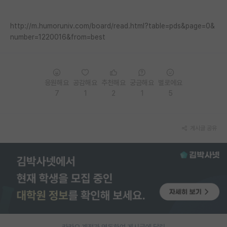
PI 전용 게시판
http://m.humoruniv.com/board/read.html?table=pds&page=0&
인문사회 계열 게시판
number=1220016&from=best
특수/전문대학원 게시판
반도체/AI 게시판
응원해요
공감해요
추천해요
궁금해요
별로에요
7
1
2
1
5
장학금/장학생 게시판
학술 정보 게시판
게시글 공유
홍보 게시판
커리어
유학교육
이벤트
반도체 아카데미