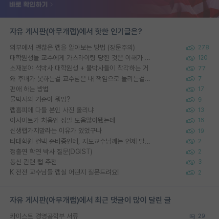
자유 게시판(아무개랩)에서 핫한 인기글은?
외부에서 괜찮은 랩을 알아보는 방법 (장문주의)
278
대학원생들 교수에게 가스라이팅 당한 것은 이해가 갑니다. 안타깝네요.
120
소재분야 석박사 대학원생 + 물박사들이 착각하는 거
77
왜 후배가 못하는걸 교수님은 내 책임으로 돌리는걸까요?
7
편애 하는 방법
17
물박사의 기준이 뭐임?
9
랩홈피에 다들 본인 사진 올리냐
13
이사이트가 처음엔 정말 도움많이됐는데
16
신생랩가지말라는 이유가 있었구나
19
타대학원 컨텍 준비중인데, 지도교수님께는 언제 말씀드려야 할까요?
2
정출연 학연 박사 질문(DGIST)
2
통신 관련 랩 추천
3
K 전전 교수님들 랩실 어떤지 질문드려요!
2
자유 게시판(아무개랩)에서 최근 댓글이 많이 달린 글
카이스트 경영공학부 서류
29