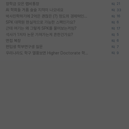
장학금 모은 랩비통장
21
AI 학회들 거품 슬슬 지적이 나오네요
33
박사진학하기에 2억은 괜찮은 (?) 정도의 경제력인가요
16
SPK 대학원 현실적으로 가능한 스펙인가요?
6
근데 여기는 왜 그렇게 SPK를 물어보는거임?
17
석사가 1저자 논문 가져가는게 흔한건가요?
5
면접 복장
6
편입생 학부연구생 질문
7
우리나라도 학구 열풍보면 Higher Doctorate 학위가 필요하다고 봅니다.
9