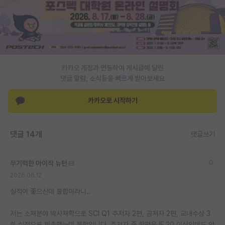
PI 전용 게시판
인문사회 계열 게시판
특수/전문대학원 게시판
카카오 계정과 연동하여 게시글에 달린
반도체/AI 게시판
댓글 알람, 소식등을 빠르게 받아보세요
장학금/장학생 게시판
카카오로 시작하기
학술 정보 게시판
댓글 14개
댓글쓰기
홍보 게시판
커리어
무기력한 아이작 뉴턴
2026.06.12
유학교육
실적이 좋으신데 불합이라니..
이벤트
저는 소재분야 박사재학으로 SCI Q1 주저자 2편, 공저자 2편, 교내수상 3
반도체 아카데미
회 실적으로 제출했는데 불합입니다. 주저자 중 한편은 IF 20 이상인데도 안