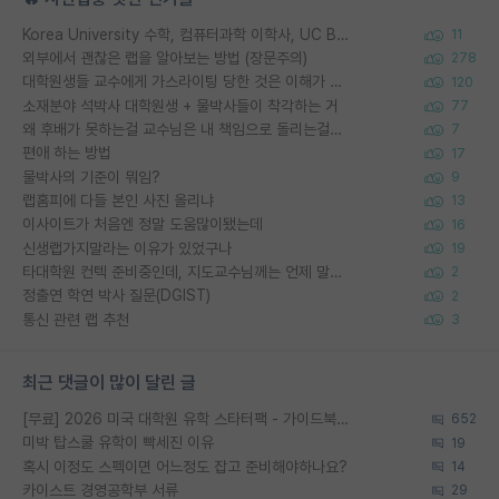
Korea University 수학, 컴퓨터과학 이학사, UC Berkeley 산업공학 대학원 공학박사가 되는 것은 쉽지 않겠죠?
11
외부에서 괜찮은 랩을 알아보는 방법 (장문주의)
278
대학원생들 교수에게 가스라이팅 당한 것은 이해가 갑니다. 안타깝네요.
120
소재분야 석박사 대학원생 + 물박사들이 착각하는 거
77
왜 후배가 못하는걸 교수님은 내 책임으로 돌리는걸까요?
7
편애 하는 방법
17
물박사의 기준이 뭐임?
9
랩홈피에 다들 본인 사진 올리냐
13
이사이트가 처음엔 정말 도움많이됐는데
16
신생랩가지말라는 이유가 있었구나
19
타대학원 컨텍 준비중인데, 지도교수님께는 언제 말씀드려야 할까요?
2
정출연 학연 박사 질문(DGIST)
2
통신 관련 랩 추천
3
최근 댓글이 많이 달린 글
[무료] 2026 미국 대학원 유학 스타터팩 - 가이드북 & 합격자 컨택메일 템플릿
652
미박 탑스쿨 유학이 빡세진 이유
19
혹시 이정도 스펙이면 어느정도 잡고 준비해야하나요?
14
카이스트 경영공학부 서류
29