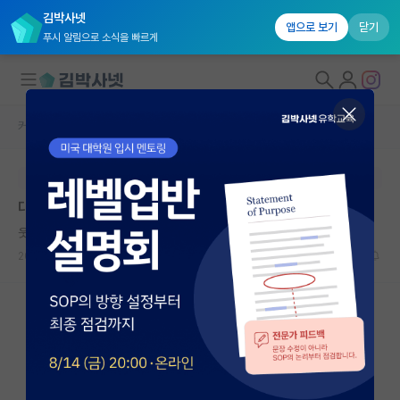
김박사넷
앱으로 보기
닫기
푸시 알림으로 소식을 빠르게
커뮤니티 홈
자유 게시판(아무개랩)
대학원생 모집
본문이 수정되지 않는 박제글입니다.
국내대학원 정보
대통령과학장학금 1차 결과
연구실&오픈랩
웃는 스티븐 호킹
커뮤니티
2026.06.12
14
5375
커뮤니티 홈
전체글보기
베스트 게시판
IF 명예의전당