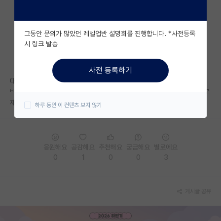
자유 게시판(아무개랩)
그동안 문의가 많았던 레벨업반 설명회를 진행합니다. *사전등록
미국 유학 게시판
시 링크 발송
미국 대학원 합격 후기 게시판
사전 등록하기
대학원생 모집 게시판
대학원대통령과학장학금 서류 합격하신 분들 스펙이 어떻게 되시나요.......
박사재학으로 주저자 5편, 공저자 1편 (6편 다 SCI Q1), 교내 수상 1건으로
대학원 합격 후기 게시판
제출했는데 서류 불합이네요.........
하루 동안 이 컨텐츠 보지 않기
연구실(PI) 홍보 게시판
석박사 채용 정보 게시판
응원해요
공감해요
추천해요
궁금해요
별로에요
임용 정보 게시판
0
1
0
0
3
학부 인턴 게시판
게시글 공유
취업 게시판
임용 후기 게시판