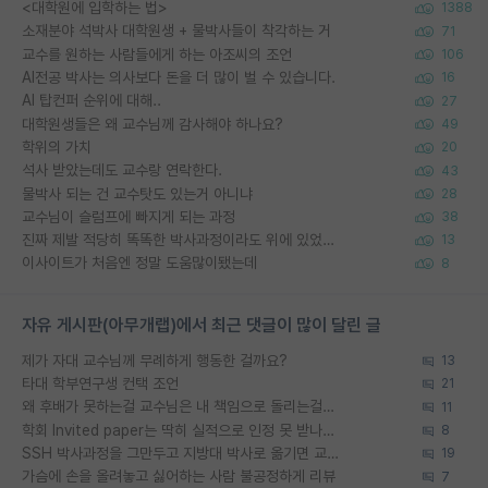
<대학원에 입학하는 법>
1388
소재분야 석박사 대학원생 + 물박사들이 착각하는 거
71
교수를 원하는 사람들에게 하는 아조씨의 조언
106
AI전공 박사는 의사보다 돈을 더 많이 벌 수 있습니다.
16
AI 탑컨퍼 순위에 대해..
27
대학원생들은 왜 교수님께 감사해야 하나요?
49
학위의 가치
20
석사 받았는데도 교수랑 연락한다.
43
물박사 되는 건 교수탓도 있는거 아니냐
28
교수님이 슬럼프에 빠지게 되는 과정
38
진짜 제발 적당히 똑똑한 박사과정이라도 위에 있었으면..
13
이사이트가 처음엔 정말 도움많이됐는데
8
자유 게시판(아무개랩)에서 최근 댓글이 많이 달린 글
제가 자대 교수님께 무례하게 행동한 걸까요?
13
타대 학부연구생 컨택 조언
21
왜 후배가 못하는걸 교수님은 내 책임으로 돌리는걸까요?
11
학회 Invited paper는 딱히 실적으로 인정 못 받나요?
8
SSH 박사과정을 그만두고 지방대 박사로 옮기면 교수의 꿈은 끝일까요?
19
가슴에 손을 올려놓고 싫어하는 사람 불공정하게 리뷰
7