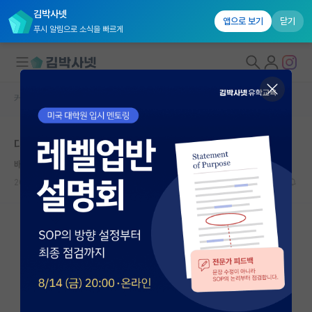
김박사넷
앱으로 보기
닫기
푸시 알림으로 소식을 빠르게
커뮤니티 홈
자유 게시판(아무개랩)
대학원생 모집
대학원 학벌
국내대학원 정보
배고픈 알베르 카뮈
연구실&오픈랩
2026.06.07
17
5590
커뮤니티
커뮤니티 홈
전체글보기
베스트 게시판
IF 명예의전당