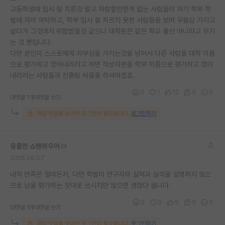
고등학생때 입시 잘 치른것 말고 자랑할만한게 없는 사람들이 자기 학부 학
재팬라운지 🌸
벌에 자아 의탁하고, 학부 입시 잘 치르지 못한 사람들을 보며 우월감 가지고
살다가 그것마저 위협받을것 같으니 대학원은 같은 학교 출신 아니라고 우기
는 것 뿐입니다.
다만 본인이 스스로에게 자부심을 가지는것을 넘어서 다른 사람을 대학 이름
으로 평가하고 깎아내리려고 하면 작성자분을 학부 이름으로 평가하고 깎아
내리려는 사람들과 진흙탕 싸움을 하셔야겠죠.
0
1
12
0
0
대댓글 1개
대댓글 쓰기
해당 댓글을 보려면 로그인이 필요합니다.
로그인하기
옹졸한 쇼펜하우어
2026.06.07
내적 만족은 얼마든지, 다만 학벌이 연구자의 실력과 실적을 설명하지 않으
므로 남을 평가하는 잣대로 쓰시지만 않으면 괜찮다 봅니다.
0
0
9
0
0
대댓글 1개
대댓글 쓰기
해당 댓글을 보려면 로그인이 필요합니다.
로그인하기