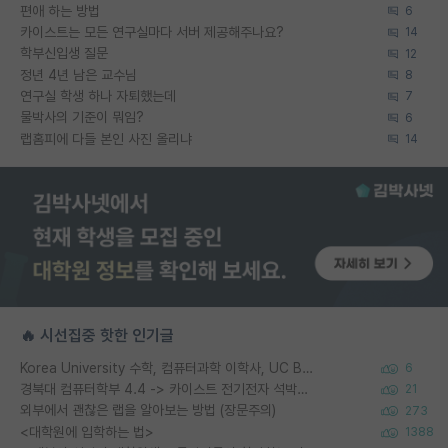
편애 하는 방법
6
카이스트는 모든 연구실마다 서버 제공해주나요?
14
학부신입생 질문
12
정년 4년 남은 교수님
8
연구실 학생 하나 자퇴했는데
7
물박사의 기준이 뭐임?
6
랩홈피에 다들 본인 사진 올리냐
14
🔥 시선집중 핫한 인기글
Korea University 수학, 컴퓨터과학 이학사, UC Berkeley 산업공학 대학원 공학박사가 되는 것은 쉽지 않겠죠?
6
경북대 컴퓨터학부 4.4 -> 카이스트 전기전자 석박사통합과정 합격
21
외부에서 괜찮은 랩을 알아보는 방법 (장문주의)
273
<대학원에 입학하는 법>
1388