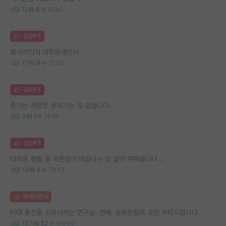
12
9
6252
김GPT
봉사자인지 대학원생인지
17
9
3135
김GPT
즐기는 사람은 못이기는 것 같습니다.
3
1
1576
김GPT
대학원 생활 중 자존감이 박살나는 것 같아 여쭤봅니다 ..
13
9
7933
명예의전당
타대 출신을 소외시키는 연구실. 선배, 동료분들의 조언 부탁드립니다.
137
52
41900