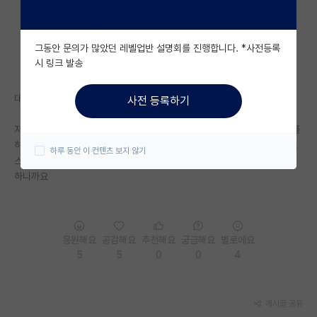
자유 게시판(아무개랩)
그동안 문의가 많았던 레벨업반 설명회를 진행합니다. *사전등록
미국 유학 게시판
시 링크 발송
미국 대학원 합격 후기 게시판
대학원 학벌에 대해 자부심 갖지 말라는 글을 봤는데요
사전 등록하기
대학원생 모집 게시판
저는 학부에서 열심히해서 대학원이라도 학부때 오고 싶었던 곳에서 연구를
대학원 합격 후기 게시판
하고 있는 제 자신이 자랑스럽고 그래도 이 학교 출신은 되는구나하면서 스
하루 동안 이 컨텐츠 보지 않기
스로 만족하면서 살고 있는데 그래도 괜찮지 않나요..? 학교를 거닐때 행복
연구실(PI) 홍보 게시판
하니까요
석박사 채용 정보 게시판
임용 정보 게시판
응원해요
공감해요
추천해요
궁금해요
별로에요
학부 인턴 게시판
5
5
0
0
4
취업 게시판
게시글 공유
임용 후기 게시판