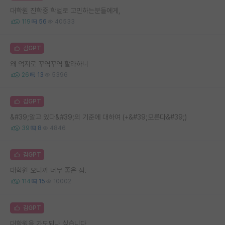
대학원 진학중 학벌로 고민하는분들에게,
119
56
40533
김GPT
왜 억지로 꾸역꾸역 할라하니
26
13
5396
김GPT
&#39;알고 있다&#39;의 기준에 대하여 (+&#39;모른다&#39;)
39
8
4846
김GPT
대학원 오니까 너무 좋은 점.
114
15
10002
김GPT
대학원을 가도되나 싶습니다