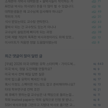
소재분야 석박사 대학원생 + 물박사들이 착각하는 거
71
AI전공 박사는 의사보다 돈을 더 많이 벌 수 있습니다.
16
대학원생들은 왜 교수님께 감사해야 하나요?
49
학위의 가치
20
석사 받았는데도 교수랑 연락한다.
43
물박사 되는 건 교수탓도 있는거 아니냐
28
교수님이 슬럼프에 빠지게 되는 과정
38
진짜 제발 적당히 똑똑한 박사과정이라도 위에 있었으면..
13
이사이트가 처음엔 정말 도움많이됐는데
8
최근 댓글이 많이 달린 글
[무료] 2026 미국 대학원 유학 스타터팩 - 가이드북 & 합격자 컨택메일 템플릿
643
미국 박사, 정말 도전해볼 만할까요?
9
미국 박사 컨택 메일 답변 질문
10
미박 탑스쿨 유학이 빡세진 이유
17
혹시 이정도 스펙이면 어느정도 잡고 준비해야하나요?
13
타대 학부연구생 컨택 조언
21
왜 후배가 못하는걸 교수님은 내 책임으로 돌리는걸까요?
11
학회 Invited paper는 딱히 실적으로 인정 못 받나요?
8
SSH 박사과정을 그만두고 지방대 박사로 옮기면 교수의 꿈은 끝일까요?
19