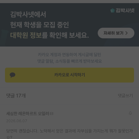
PI 전용 게시판
인문사회 계열 게시판
특수/전문대학원 게시판
반도체/AI 게시판
카카오 계정과 연동하여 게시글에 달린
장학금/장학생 게시판
댓글 알람, 소식등을 빠르게 받아보세요
학술 정보 게시판
카카오로 시작하기
홍보 게시판
댓글 17개
댓글쓰기
커리어
유학교육
세심한 레온하르트 오일러
이벤트
2026.06.07
당연히 괜찮습니다. 노력해서 얻은 결과에 자부심을 가지는게 뭐가 잘못인가
반도체 아카데미
요?