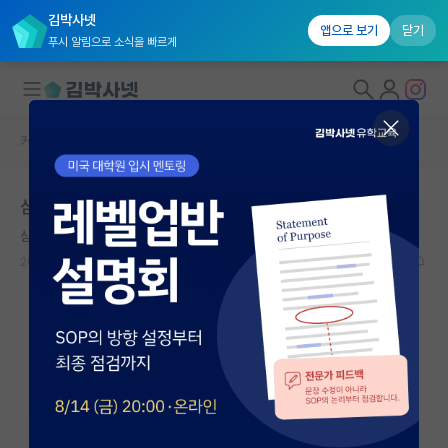
김박사넷
앱으로 보기
닫기
푸시 알림으로 소식을 빠르게
커뮤니티 홈
자유 게시판(아무개랩)
대학원생 모집
삼성전자 DS 잔류 vs 중경외시 조교수 이직 ?
국내대학원 정보
심심한 앨런 튜링
연구실&오픈랩
2026.06.14
41
2865
커뮤니티
커뮤니티 홈
전체글보기
베스트 게시판
IF 명예의전당