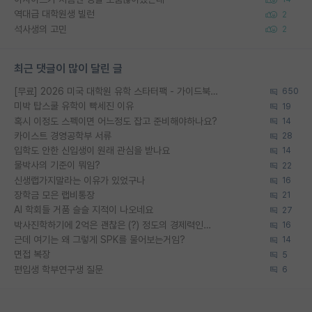
역대급 대학원생 빌런
2
석사생의 고민
2
최근 댓글이 많이 달린 글
[무료] 2026 미국 대학원 유학 스타터팩 - 가이드북 & 합격자 컨택메일 템플릿
650
미박 탑스쿨 유학이 빡세진 이유
19
혹시 이정도 스펙이면 어느정도 잡고 준비해야하나요?
14
카이스트 경영공학부 서류
28
입학도 안한 신입생이 원래 관심을 받나요
14
물박사의 기준이 뭐임?
22
신생랩가지말라는 이유가 있었구나
16
장학금 모은 랩비통장
21
AI 학회들 거품 슬슬 지적이 나오네요
27
박사진학하기에 2억은 괜찮은 (?) 정도의 경제력인가요
16
근데 여기는 왜 그렇게 SPK를 물어보는거임?
14
면접 복장
5
편입생 학부연구생 질문
6