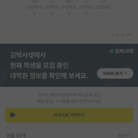
응원해요
공감해요
추천해요
궁금해요
별로에요
PI 전용 게시판
2
0
1
5
1
인문사회 계열 게시판
특수/전문대학원 게시판
게시글 공유
반도체/AI 게시판
장학금/장학생 게시판
학술 정보 게시판
홍보 게시판
카카오 계정과 연동하여 게시글에 달린
커리어
댓글 알람, 소식등을 빠르게 받아보세요
유학교육
카카오로 시작하기
이벤트
반도체 아카데미
댓글 41개
댓글쓰기