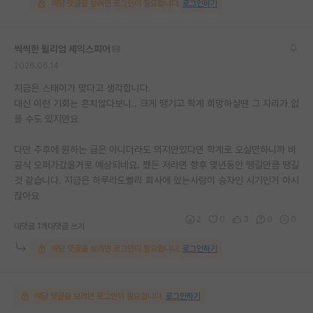
해당 댓글을 보려면 로그인이 필요합니다.
로그인하기
씩씩한 윌리엄 셰익스피어
2026.06.14
지금은 스태이가 맞다고 생각합니다.
대신 이런 기회는 흔치않다보니.. 크게 땡기고 학계 희망하실땐 그 자리가 없
을 수도 있지만요
다만 추후에 원하는 급은 아니더라도 의지만있다면 학계로 오실만하니까 비
공식 오퍼가갔을거로 예상되네요. 쨌든 저라면 향후 몇년동안 땡길만큼 땡길
것 같습니다. 지금은 하루라도빨리 회사에 있는사람이 승자인 시기인거 아시
잖아요
2
0
3
0
0
대댓글 1개
대댓글 쓰기
해당 댓글을 보려면 로그인이 필요합니다.
로그인하기
해당 댓글을 보려면 로그인이 필요합니다.
로그인하기