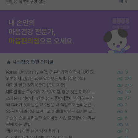
편입생 학부연구생 질문
6
🔥 시선집중 핫한 인기글
Korea University 수학, 컴퓨터과학 이학사, UC Berkeley 산업공학 대학원 공학박사가 되는 것은 쉽지 않겠죠?
11
외부에서 괜찮은 랩을 알아보는 방법 (장문주의)
276
대학원 월급 정리해준다 (공대 기준)
275
대학원생들 교수에게 가스라이팅 당한 것은 이해가 갑니다. 안타깝네요.
120
소재분야 석박사 대학원생 + 물박사들이 착각하는 거
77
왜 후배가 못하는걸 교수님은 내 책임으로 돌리는걸까요?
7
SSH 박사과정을 그만두고 지방대 박사로 옮기면 교수의 꿈은 끝일까요?
9
가슴에 손을 올려놓고 싫어하는 사람 불공정하게 리뷰
9
편애 하는 방법
16
랩홈피에 다들 본인 사진 올리냐
13
이사이트가 처음엔 정말 도움많이됐는데
14