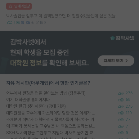
명예의전당
박사졸업을 앞두고 더 일찍알았으면 더 잘할수있을텐데 싶은 것들
295
35
51159
자유 게시판(아무개랩)에서 핫한 인기글은?
외부에서 괜찮은 랩을 알아보는 방법 (장문주의)
276
여기 대학원생 홈페이지다
59
대학원 월급 정리해준다 (공대 기준)
275
대학원생들 교수에게 가스라이팅 당한 것은 이해가 갑니다. 안타깝네요.
120
소재분야 석박사 대학원생 + 물박사들이 착각하는 거
77
왜 후배가 못하는걸 교수님은 내 책임으로 돌리는걸까요?
7
SSH 박사과정을 그만두고 지방대 박사로 옮기면 교수의 꿈은 끝일까요?
9