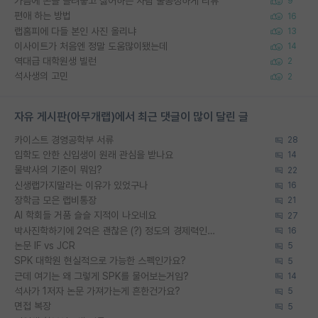
가슴에 손을 올려놓고 싫어하는 사람 불공정하게 리뷰
9
편애 하는 방법
16
랩홈피에 다들 본인 사진 올리냐
13
이사이트가 처음엔 정말 도움많이됐는데
14
역대급 대학원생 빌런
2
석사생의 고민
2
자유 게시판(아무개랩)에서 최근 댓글이 많이 달린 글
카이스트 경영공학부 서류
28
입학도 안한 신입생이 원래 관심을 받나요
14
물박사의 기준이 뭐임?
22
신생랩가지말라는 이유가 있었구나
16
장학금 모은 랩비통장
21
AI 학회들 거품 슬슬 지적이 나오네요
27
박사진학하기에 2억은 괜찮은 (?) 정도의 경제력인가요
16
논문 IF vs JCR
5
SPK 대학원 현실적으로 가능한 스펙인가요?
5
근데 여기는 왜 그렇게 SPK를 물어보는거임?
14
석사가 1저자 논문 가져가는게 흔한건가요?
5
면접 복장
5