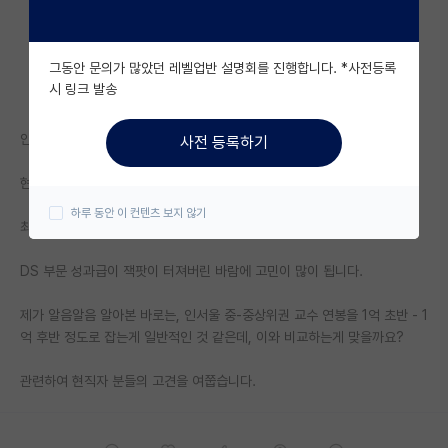
자유 게시판(아무개랩)
그동안 문의가 많았던 레벨업반 설명회를 진행합니다. *사전등록
미국 유학 게시판
시 링크 발송
미국 대학원 합격 후기 게시판
안녕하세요.
사전 등록하기
대학원생 모집 게시판
현 삼전 DS 연구소 입니다.
대학원 합격 후기 게시판
하루 동안 이 컨텐츠 보지 않기
최근 중경외시 라인 조교수 비공식 오퍼를 받은 상황입니다.
연구실(PI) 홍보 게시판
DS 부문 성과급이 잭팟이 터져버린 바람에 고민이 많이 됩니다.
석박사 채용 정보 게시판
제가 알음알음 알아본 바로는, 인서울 중-중상위권 교수 연봉을 1억 초반 - 1
임용 정보 게시판
억 후반 정도로 잡는게 일반적인 것 같은데, 이와 비교하는게 맞을까요?
학부 인턴 게시판
관련하여 현직자 분들의 고견을 여쭙습니다.
취업 게시판
임용 후기 게시판