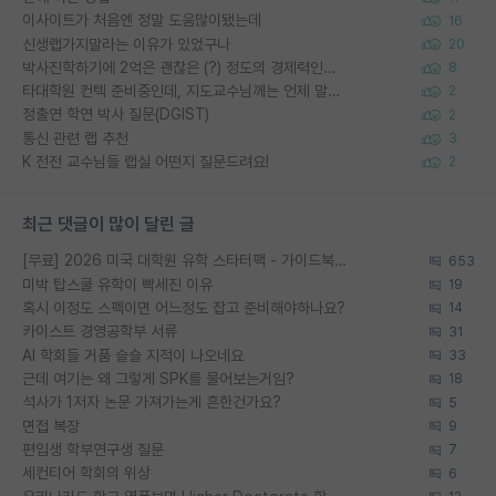
이사이트가 처음엔 정말 도움많이됐는데
16
신생랩가지말라는 이유가 있었구나
20
박사진학하기에 2억은 괜찮은 (?) 정도의 경제력인가요
8
타대학원 컨텍 준비중인데, 지도교수님께는 언제 말씀드려야 할까요?
2
정출연 학연 박사 질문(DGIST)
2
통신 관련 랩 추천
3
K 전전 교수님들 랩실 어떤지 질문드려요!
2
최근 댓글이 많이 달린 글
[무료] 2026 미국 대학원 유학 스타터팩 - 가이드북 & 합격자 컨택메일 템플릿
653
미박 탑스쿨 유학이 빡세진 이유
19
혹시 이정도 스펙이면 어느정도 잡고 준비해야하나요?
14
카이스트 경영공학부 서류
31
AI 학회들 거품 슬슬 지적이 나오네요
33
근데 여기는 왜 그렇게 SPK를 물어보는거임?
18
석사가 1저자 논문 가져가는게 흔한건가요?
5
면접 복장
9
편입생 학부연구생 질문
7
세컨티어 학회의 위상
6