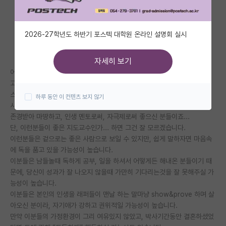
자유 게시판(아무개랩)
2026-27학년도 하반기 포스텍 대학원 온라인 설명회 실시
미국 유학 게시판
미국 대학원 합격 후기 게시판
자세히 보기
어렸을때부터 집안의 가난 등 공부하는데 역경이 많았다던가
대학원생 모집 게시판
고졸로 일하다가 뒤늦게 지방 어디 사립대가서 spk석사 찍고 미국 탑티어
스쿨에서 박사를 하다 오셨다던가
하루 동안 이 컨텐츠 보지 않기
대학원 합격 후기 게시판
사실 이런 분들은 인생에서 가까이 할만한 사람들입니다. 정말 대단하시고,
존경받아 마땅하고, 인생 멘토로써, 자극제로써 좋으신 분들이죠...
연구실(PI) 홍보 게시판
단, 이런분들이 좋은 지도교수인가... 하면 그건 잘 모르겠습니다.
이런분들은 겉으로는 좋은 사람으로 보일 수 있지만, 쉽게 말하자면 마음속
석박사 채용 정보 게시판
에 독을 품고 있을 가능성이 높습니다.
임용 정보 게시판
이분들은 남들놀때 독하게 공부, 일을 하셔서 어떻게든 해내온 분들이기 때
문에, 당신이 성과가 잘 나오지 않을때 가만히 기다리는것을 잘 못해주실 가
학부 인턴 게시판
능성이 높습니다.
이분들은 본인의 인생을 래퍼들이 맨날 하는 말마냥 show&prove 하며 살
취업 게시판
아오신 분이라, 자기애가 강하고 권위적일 가능성이 높습니다.
만약 이분들의 가정환경이 그리 여유있지 않았고, 박사기간동안 결혼하셨었
임용 후기 게시판