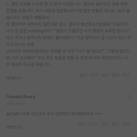
ㄴ 괜히 상처를 드리게 된 것 같아 죄송합니다. 열심히 살아오신 것에 대해
존경을 표합니다. 제가 저렇게 일반화시키기엔 많은 분들이 계시죠. 제가 말
씀드리는 분들은 예를들어
잠 줄여가며 새벽까지 일한것을 알고, 결과가 불만족스러웠을때 “지금까지
너가 한 일은 nothing이다” “결과가 안좋은건 너가 열정이 부족한 탓이다”
라고 하거나 밥먹으러 갈때도 불러세워서 “지금 밥먹으러 갈 시간이 있느냐”
라고 하시는 분들
교수님의 의견에 반대되는 의견을 낸 경우 “너가 뭘 안다고” “그렇게 잘났으
면 너가 교수해라” 라고 하는 분들을 피할 수 있게 하고자 작성한것이니 너
무 괘념치 마시길 바랍니다.
0
21
0
0
2
대댓글 쓰기
Oswald Avery
*
2020.12.08
살다살다 이제 지도교수 수저 성분까지 파악해야되네 ㅋㅋ
0
57
3
0
0
대댓글 쓰기