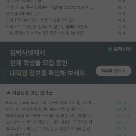
세컨티어 학회의 위상
6
우리나라도 학구 열풍보면 Higher Doctorate 학위가 필요하다고 봅니다.
12
연구실 후배와의 관계
5
석사 1학기부터 원래 논문 작성을 하나요?
9
카이스트 교수님들 중에서도 연구실 홈페이지를 마련 안 하신 분들이 계시던데
4
공부 못했는데 논문실적은 좋은 사람을 싫어함?
4
🔥 시선집중 핫한 인기글
Korea University 수학, 컴퓨터과학 이학사, UC Berkeley 산업공학 대학원 공학박사가 되는 것은 쉽지 않겠죠?
11
외부에서 괜찮은 랩을 알아보는 방법 (장문주의)
280
대학원생들 교수에게 가스라이팅 당한 것은 이해가 갑니다. 안타깝네요.
120
소재분야 석박사 대학원생 + 물박사들이 착각하는 거
77
왜 후배가 못하는걸 교수님은 내 책임으로 돌리는걸까요?
7
편애 하는 방법
17