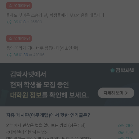
명예의전당
올해도 찾아온 스승의 날, 학생들에게 부끄러움을 배웁니다
89
8
16509
명예의전당
용의 꼬리가 되니 너무 힘듭니다(하소연 글)
86
39
41066
자유 게시판(아무개랩)에서 핫한 인기글은?
외부에서 괜찮은 랩을 알아보는 방법 (장문주의)
280
<대학원에 입학하는 법>
1388
대학원생들 교수에게 가스라이팅 당한 것은 이해가 갑니다. 안타깝네요.
120