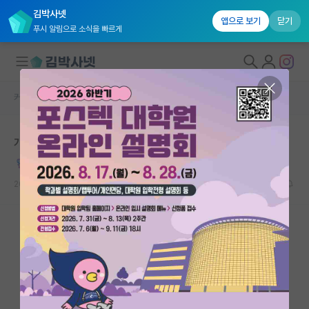
김박사넷
앱으로 보기
닫기
푸시 알림으로 소식을 빠르게
커뮤니티 홈
자유 게시판(아무개랩)
대학원생 모집
개천용 스타일 교수님 연구실은 입학 다시 생각해보세요
국내대학원 정보
Malcolm Dole
연구실&오픈랩
2020.12.08
21
20187
커뮤니티
커뮤니티 홈
전체글보기
베스트 게시판
IF 명예의전당