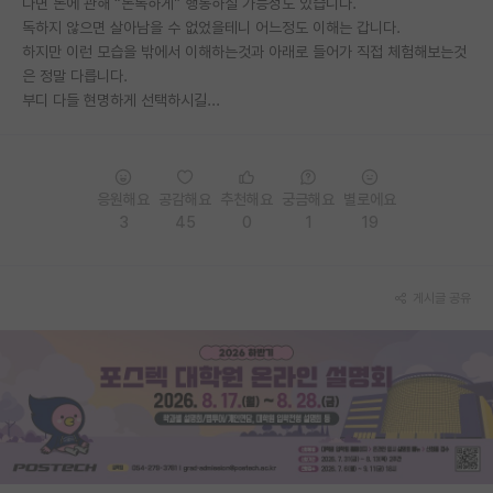
다면 돈에 관해 “돈독하게” 행동하실 가능성도 있습니다.
독하지 않으면 살아남을 수 없었을테니 어느정도 이해는 갑니다.
PI 전용 게시판
하지만 이런 모습을 밖에서 이해하는것과 아래로 들어가 직접 체험해보는것
은 정말 다릅니다.
인문사회 계열 게시판
부디 다들 현명하게 선택하시길...
특수/전문대학원 게시판
반도체/AI 게시판
응원해요
공감해요
추천해요
궁금해요
별로에요
장학금/장학생 게시판
3
45
0
1
19
학술 정보 게시판
홍보 게시판
게시글 공유
커리어
유학교육
이벤트
반도체 아카데미