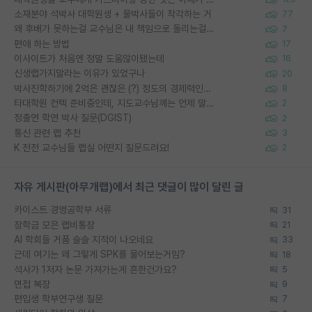
소재분야 석박사 대학원생 + 물박사들이 착각하는 거
77
왜 후배가 못하는걸 교수님은 내 책임으로 돌리는걸까요?
7
편애 하는 방법
17
이사이트가 처음엔 정말 도움많이됐는데
16
신생랩가지말라는 이유가 있었구나
20
박사진학하기에 2억은 괜찮은 (?) 정도의 경제력인가요
8
타대학원 컨텍 준비중인데, 지도교수님께는 언제 말씀드려야 할까요?
2
정출연 학연 박사 질문(DGIST)
2
통신 관련 랩 추천
3
K 전전 교수님들 랩실 어떤지 질문드려요!
2
자유 게시판(아무개랩)에서 최근 댓글이 많이 달린 글
카이스트 경영공학부 서류
31
장학금 모은 랩비통장
21
AI 학회들 거품 슬슬 지적이 나오네요
33
근데 여기는 왜 그렇게 SPK를 물어보는거임?
18
석사가 1저자 논문 가져가는게 흔한건가요?
5
면접 복장
9
편입생 학부연구생 질문
7