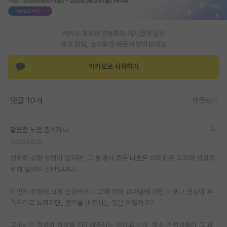
PI 전용 게시판
카카오 계정과 연동하여 게시글에 달린
인문사회 계열 게시판
댓글 알람, 소식등을 빠르게 받아보세요
특수/전문대학원 게시판
카카오로 시작하기
반도체/AI 게시판
장학금/장학생 게시판
댓글 10개
댓글쓰기
학술 정보 게시판
깔끔한 노엄 촘스키
홍보 게시판
2026.06.15
커리어
정확히 상황 설명이 없지만, 그 분께서 좋든 나쁘든 대학원은 각자의 성장을
위해 모여진 집단입니다.
유학교육
타인의 성장에 크게 신경쓰거나 그에 의해 교수님에 대한 라포나 관심이 부
이벤트
족하다고 느껴지면, 생각을 바꾸시는 것은 어떻까요?
반도체 아카데미
교수님은 학생의 성장을 지도해주시는 분이고 석사, 박사 과정생들이 그 과