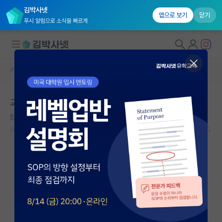
김박사넷
앱으로 보기
닫기
푸시 알림으로 소식을 빠르게
커뮤니티 홈
자유 게시판(아무개랩)
대학원생 모집
교수는 원래 박사과정은 감싸고도나요
국내대학원 정보
만만한 프랜시스 베이컨
연구실&오픈랩
2026.06.14
10
7294
커뮤니티
커뮤니티 홈
전체글보기
베스트 게시판
IF 명예의전당