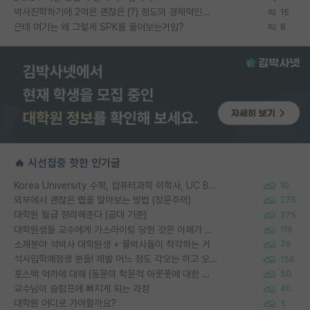
박사진학하기에 2억은 괜찮은 (?) 정도의 경제력인가요
15
근데 여기는 왜 그렇게 SPK를 물어보는거임?
8
🔥 시선집중 핫한 인기글
Korea University 수학, 컴퓨터과학 이학사, UC Berkeley 산업공학 대학원 공학박사가 되는 것은 쉽지 않겠죠?
10
외부에서 괜찮은 랩을 알아보는 방법 (장문주의)
275
대학원 월급 정리해준다 (공대 기준)
275
대학원생들 교수에게 가스라이팅 당한 것은 이해가 갑니다. 안타깝네요.
119
소재분야 석박사 대학원생 + 물박사들이 착각하는 거
76
석사입학예정생 분들! 제발 어느 정도 각오는 하고 오세요.
156
포스텍 억까에 대해 (동문의 학문적 아웃풋에 대한 반박)
50
교수님이 슬럼프에 빠지게 되는 과정
40
대학원 어디로 가야할까요?
5