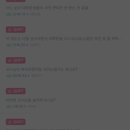
어느 순간 대학원생들이 사적 연락은 안 받는 거 같음
29
13
26229
김GPT
이 정도는 다들 감수하면서 대학원을 다니시나요(소중한 의견 꼭 좀 부탁드립니다.)
19
20
12910
김GPT
교수님이 박사과정이랑 사귀는랩가도 되나요?
48
33
30471
김GPT
이러면 교수님들 싫어하시나요?
2
15
4541
김GPT