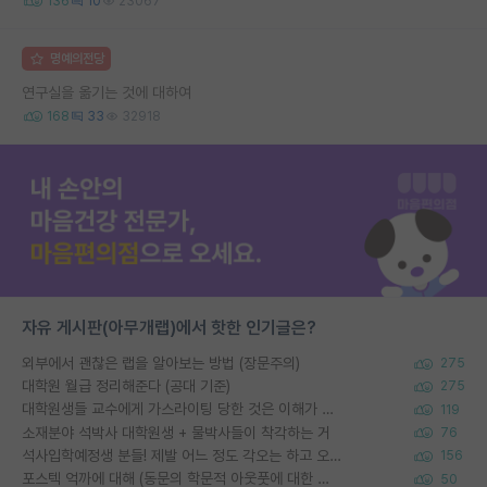
136
10
23067
명예의전당
연구실을 옮기는 것에 대하여
168
33
32918
자유 게시판(아무개랩)에서 핫한 인기글은?
외부에서 괜찮은 랩을 알아보는 방법 (장문주의)
275
대학원 월급 정리해준다 (공대 기준)
275
대학원생들 교수에게 가스라이팅 당한 것은 이해가 갑니다. 안타깝네요.
119
소재분야 석박사 대학원생 + 물박사들이 착각하는 거
76
석사입학예정생 분들! 제발 어느 정도 각오는 하고 오세요.
156
포스텍 억까에 대해 (동문의 학문적 아웃풋에 대한 반박)
50