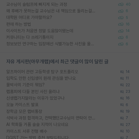
교수님이 슬럼프에 빠지게 되는 과정
40
왜 후배가 못하는걸 교수님은 내 책임으로 돌리는걸까요?
6
대학원 어디로 가야할까요?
5
편애 하는 방법
16
이사이트가 처음엔 정말 도움많이됐는데
14
커뮤니티는 다 쓰레기통이지
6
정보보안 연구하는 입장에선 식별가능한 사진을 올리는건 비추이긴함
6
자유 게시판(아무개랩)에서 최근 댓글이 많이 달린 글
알츠하이머 관련 고등학생 탐구 포트폴리오
14
입학도 안한 신입생이 원래 관심을 받나요
11
물박사의 기준이 뭐임?
22
랩홈피에 다들 본인 사진 올리냐
23
신생랩가지말라는 이유가 있었구나
16
오늘 카이스트 발표
6
장학금 모은 랩비통장
19
석박사 과정 합격하고, 컨택했던교수님이 연락이 안됩니다...
7
AI 학회들 거품 슬슬 지적이 나오네요
27
카이스트 서류 전형 배수
10
DGIST 가는 방법 추천 부탁드립니다.
7