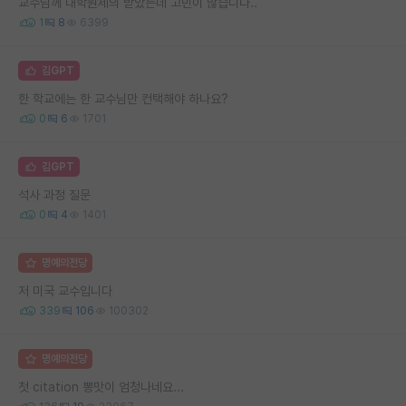
교수님께 대학원제의 받았는데 고민이 많습니다..
1
8
6399
김GPT
한 학교에는 한 교수님만 컨택해야 하나요?
0
6
1701
김GPT
석사 과정 질문
0
4
1401
명예의전당
저 미국 교수입니다
339
106
100302
명예의전당
첫 citation 뽕맛이 엄청나네요...