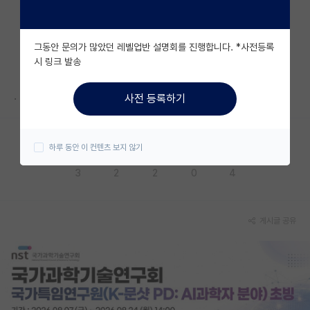
자유 게시판(아무개랩)
그동안 문의가 많았던 레벨업반 설명회를 진행합니다. *사전등록
미국 유학 게시판
시 링크 발송
미국 대학원 합격 후기 게시판
.
사전 등록하기
대학원생 모집 게시판
대학원 합격 후기 게시판
하루 동안 이 컨텐츠 보지 않기
응원해요
공감해요
추천해요
궁금해요
별로에요
연구실(PI) 홍보 게시판
3
2
2
0
4
석박사 채용 정보 게시판
임용 정보 게시판
게시글 공유
학부 인턴 게시판
취업 게시판
임용 후기 게시판