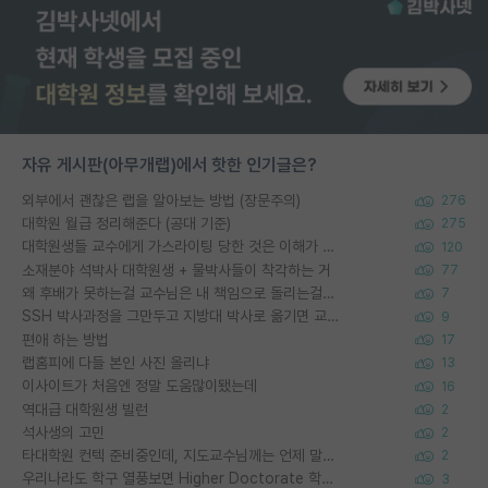
자유 게시판(아무개랩)에서 핫한 인기글은?
외부에서 괜찮은 랩을 알아보는 방법 (장문주의)
276
대학원 월급 정리해준다 (공대 기준)
275
대학원생들 교수에게 가스라이팅 당한 것은 이해가 갑니다. 안타깝네요.
120
소재분야 석박사 대학원생 + 물박사들이 착각하는 거
77
왜 후배가 못하는걸 교수님은 내 책임으로 돌리는걸까요?
7
SSH 박사과정을 그만두고 지방대 박사로 옮기면 교수의 꿈은 끝일까요?
9
편애 하는 방법
17
랩홈피에 다들 본인 사진 올리냐
13
이사이트가 처음엔 정말 도움많이됐는데
16
역대급 대학원생 빌런
2
석사생의 고민
2
타대학원 컨텍 준비중인데, 지도교수님께는 언제 말씀드려야 할까요?
2
우리나라도 학구 열풍보면 Higher Doctorate 학위가 필요하다고 봅니다.
3