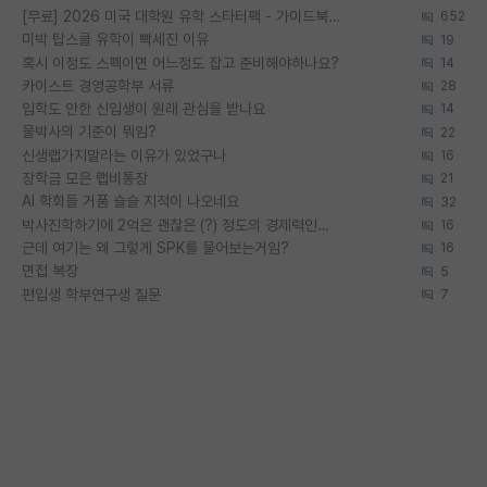
[무료] 2026 미국 대학원 유학 스타터팩 - 가이드북 & 합격자 컨택메일 템플릿
652
미박 탑스쿨 유학이 빡세진 이유
19
혹시 이정도 스펙이면 어느정도 잡고 준비해야하나요?
14
카이스트 경영공학부 서류
28
입학도 안한 신입생이 원래 관심을 받나요
14
물박사의 기준이 뭐임?
22
신생랩가지말라는 이유가 있었구나
16
장학금 모은 랩비통장
21
AI 학회들 거품 슬슬 지적이 나오네요
32
박사진학하기에 2억은 괜찮은 (?) 정도의 경제력인가요
16
근데 여기는 왜 그렇게 SPK를 물어보는거임?
16
면접 복장
5
편입생 학부연구생 질문
7