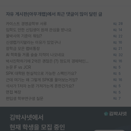
자유 게시판(아무개랩)에서 최근 댓글이 많이 달린 글
카이스트 경영공학부 서류
28
입학도 안한 신입생이 원래 관심을 받나요
14
물박사의 기준이 뭐임?
22
신생랩가지말라는 이유가 있었구나
16
장학금 모은 랩비통장
21
AI 학회들 거품 슬슬 지적이 나오네요
32
박사진학하기에 2억은 괜찮은 (?) 정도의 경제력인가요
16
논문 IF vs JCR
5
SPK 대학원 현실적으로 가능한 스펙인가요?
5
근데 여기는 왜 그렇게 SPK를 물어보는거임?
16
석사가 1저자 논문 가져가는게 흔한건가요?
5
면접 복장
5
편입생 학부연구생 질문
7