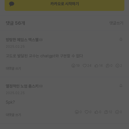
카카오로 시작하기
재팬라운지 🌸
댓글 56개
댓글쓰기
방탕한 제임스 맥스웰
2025.02.25
고도로 발달된 교수는 chatgpt와 구분할 수 없다
19
24
14
0
2
대댓글 쓰기
열정적인 노엄 촘스키
2025.02.25
Spk?
0
0
0
12
0
대댓글 쓰기