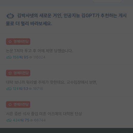
김박사넷의 새로운 거인, 인공지능 김GPT가 추천하는 게시
물로 더 멀리 바라보세요.
명예의전당
논문 1저자 투고 후 아예 제명 당했습니다.
156
95
116024
명예의전당
대략 보니까 워라밸 주제가 핫한데요. 교수입장에서 보면,
124
53
19716
명예의전당
서른 중반 석사 졸업 미혼 아즈매의 대학원 단상
434
75
66744