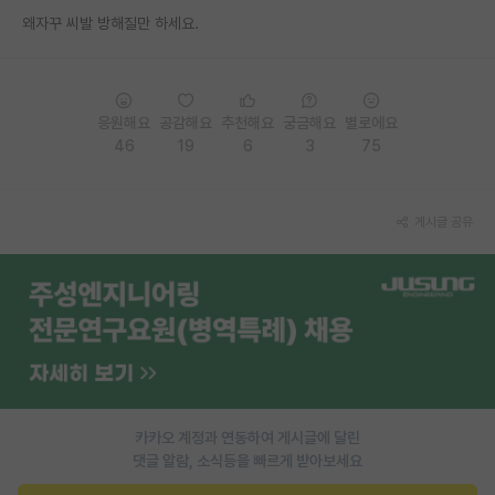
왜자꾸 씨발 방해질만 하세요.
PI 전용 게시판
인문사회 계열 게시판
특수/전문대학원 게시판
응원해요
공감해요
추천해요
궁금해요
별로에요
46
19
6
3
75
반도체/AI 게시판
장학금/장학생 게시판
게시글 공유
학술 정보 게시판
홍보 게시판
커리어
유학교육
이벤트
카카오 계정과 연동하여 게시글에 달린
댓글 알람, 소식등을 빠르게 받아보세요
반도체 아카데미