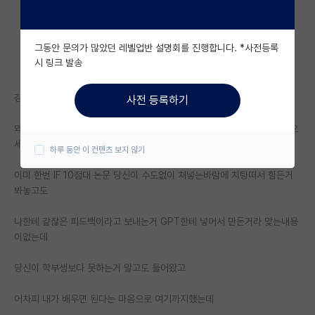
자유 게시판(아무개랩)
그동안 문의가 많았던 레벨업반 설명회를 진행합니다. *사전등록
미국 유학 게시판
시 링크 발송
미국 대학원 합격 후기 게시판
걍 아무것도 모르면 방해라도 하지마세요.
사전 등록하기
대학원생 모집 게시판
왜자꾸 좆도모르면서 되도않는 피드백질 하겠다고 GPT한테 논문을 쳐넣으
대학원 합격 후기 게시판
세요
하루 동안 이 컨텐츠 보지 않기
연구실(PI) 홍보 게시판
이미 한번 IF 10점대 논문 당신이 수도없이 쳐넣는바람에 치팅떠서 힘든거
봐놓고도
석박사 채용 정보 게시판
나한테 같잖은 피드백이라고 보내는거 GPT한테 넣어서 만든거라 맞는내용
임용 정보 게시판
이없는데
학부 인턴 게시판
당신이 학부생보다 못하는거 알고도 들어왔고
취업 게시판
어차피 내가 배우면 된다는 마음으로 여기까지했는데
임용 후기 게시판