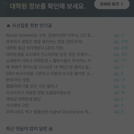
🔥 시선집중 핫한 인기글
Korea University 수학, 컴퓨터과학 이학사, UC Berkeley 산업공학 대학원 공학박사가 되는 것은 쉽지 않겠죠?
11
외부에서 괜찮은 랩을 알아보는 방법 (장문주의)
276
대학원 월급 정리해준다 (공대 기준)
275
대학원생들 교수에게 가스라이팅 당한 것은 이해가 갑니다. 안타깝네요.
120
소재분야 석박사 대학원생 + 물박사들이 착각하는 거
77
왜 후배가 못하는걸 교수님은 내 책임으로 돌리는걸까요?
7
SSH 박사과정을 그만두고 지방대 박사로 옮기면 교수의 꿈은 끝일까요?
9
편애 하는 방법
17
랩홈피에 다들 본인 사진 올리냐
13
이사이트가 처음엔 정말 도움많이됐는데
16
역대급 대학원생 빌런
2
석사생의 고민
2
우리나라도 학구 열풍보면 Higher Doctorate 학위가 필요하다고 봅니다.
3
최근 댓글이 많이 달린 글