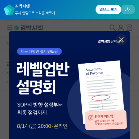
김박사넷
앱으로 보기
닫기
푸시 알림으로 소식을 빠르게
커뮤니티 홈
자유 게시판(아무개랩)
대학원생 모집
교수님 제발 제 논문좀 GPT한테 쳐넣지마세요...
국내대학원 정보
직설적인 백석
*
연구실&오픈랩
2025.02.25
56
59986
커뮤니티
커뮤니티 홈
전체글보기
베스트 게시판
IF 명예의전당