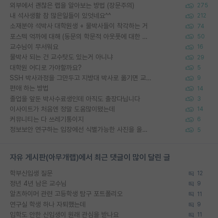
외부에서 괜찮은 랩을 알아보는 방법 (장문주의)
275
내 석사생활 참 많은일들이 있엇네요^^
212
소재분야 석박사 대학원생 + 물박사들이 착각하는 거
74
포스텍 억까에 대해 (동문의 학문적 아웃풋에 대한 반박)
50
교수님이 무서워요
16
물박사 되는 건 교수탓도 있는거 아니냐
29
대학원 어디로 가야할까요?
5
SSH 박사과정을 그만두고 지방대 박사로 옮기면 교수의 꿈은 끝일까요?
9
편애 하는 방법
14
졸업을 앞둔 박사수료생인데 아직도 출장다닙니다
3
이사이트가 처음엔 정말 도움많이됐는데
14
커뮤니티는 다 쓰레기통이지
6
정보보안 연구하는 입장에선 식별가능한 사진을 올리는건 비추이긴함
5
자유 게시판(아무개랩)에서 최근 댓글이 많이 달린 글
학부신입생 질문
12
정년 4년 남은 교수님
9
알츠하이머 관련 고등학생 탐구 포트폴리오
11
연구실 학생 하나 자퇴했는데
9
입학도 안한 신입생이 원래 관심을 받나요
11