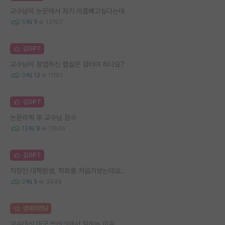
교수님이 논문에서 자기 이릅빼고싶다는데
5
5
13197
김GPT
교수님이 창업하신 랩실은 걸러야 하나요?
0
13
11161
김GPT
논문리젝 후 교수님 잠수
13
9
11845
김GPT
직장인 대학원생, 학회를 처음가보는데요..
0
5
3449
명예의전당
교수대신 미국 빅테크에서 일하는 이유