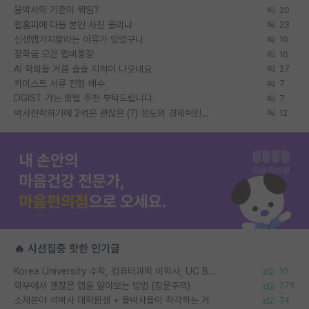
물박사의 기준이 뭐임?
20
랩홈피에 다들 본인 사진 올리냐
23
신생랩가지말라는 이유가 있었구나
16
장학금 모은 랩비통장
16
AI 학회들 거품 슬슬 지적이 나오네요
27
카이스트 서류 전형 배수
7
DGIST 가는 방법 추천 부탁드립니다.
7
박사진학하기에 2억은 괜찮은 (?) 정도의 경제력인가요
12
🔥 시선집중 핫한 인기글
Korea University 수학, 컴퓨터과학 이학사, UC Berkeley 산업공학 대학원 공학박사가 되는 것은 쉽지 않겠죠?
10
외부에서 괜찮은 랩을 알아보는 방법 (장문주의)
275
소재분야 석박사 대학원생 + 물박사들이 착각하는 거
74