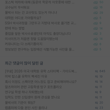
포스텍 억까에 대해 (동문의 학문적 아웃풋에 대한 반박)
50
교수님이 무서워요
16
물박사 되는 건 교수탓도 있는거 아니냐
29
대학원 어디로 가야할까요?
5
SSH 박사과정을 그만두고 지방대 박사로 옮기면 교수의 꿈은 끝일까요?
9
편애 하는 방법
14
졸업을 앞둔 박사수료생인데 아직도 출장다닙니다
3
이사이트가 처음엔 정말 도움많이됐는데
14
커뮤니티는 다 쓰레기통이지
6
정보보안 연구하는 입장에선 식별가능한 사진을 올리는건 비추이긴함
5
최근 댓글이 많이 달린 글
[무료] 2026 미국 대학원 유학 스타터팩 - 가이드북 & 합격자 컨택메일 템플릿
645
미박 탑스쿨 유학이 빡세진 이유
19
혹시 이정도 스펙이면 어느정도 잡고 준비해야하나요?
14
알츠하이머 관련 고등학생 탐구 포트폴리오
11
연구실 학생 하나 자퇴했는데
9
입학도 안한 신입생이 원래 관심을 받나요
11
물박사의 기준이 뭐임?
20
랩홈피에 다들 본인 사진 올리냐
23