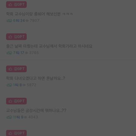
김GPT
학회 교수님이랑 룸쉐어 해보신분 ㅋㅋㅋ
6
24
7807
김GPT
출근 날짜 미뤘는데 교수님깨서 학회가라고 하시네요
7
17
3765
김GPT
학회 다녀오겠다고 하면 혼날까요..?
1
8
5872
김GPT
교수님들은 공강시간에 뭐하나요..??
11
9
4043
김GPT