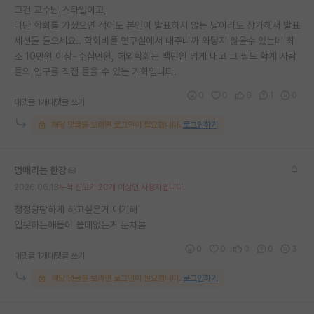
그건 교수님 스타일이고,
다만 학회를 가셨으면 적어도 본인이 발표하지 않는 날이라도 참가해서 발표
세션들 들으세요.. 학회비를 연구실에서 내주니까 와닿지 않을수 있는데 최
소 10만원 이상~수십만원, 해외학회는 백만원 넘게 내고 그 필드 학계 사람
들의 연구를 직접 들을 수 있는 기회입니다.
0
0
8
1
0
대댓글 1개
대댓글 쓰기
해당 댓글을 보려면 로그인이 필요합니다.
로그인하기
멍때리는 한강
2026.06.13
누적 신고가 20개 이상인 사용자입니다.
정정당당하게 하고싶은거 애기해
일못하는애들이 쓸데없는거 눈치봄
0
0
0
0
3
대댓글 1개
대댓글 쓰기
해당 댓글을 보려면 로그인이 필요합니다.
로그인하기