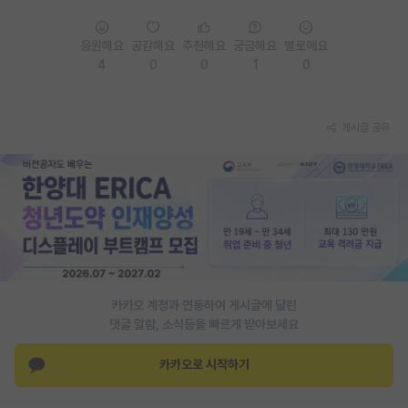
PI 전용 게시판
응원해요
공감해요
추천해요
궁금해요
별로에요
인문사회 계열 게시판
4
0
0
1
0
특수/전문대학원 게시판
게시글 공유
반도체/AI 게시판
장학금/장학생 게시판
학술 정보 게시판
홍보 게시판
커리어
카카오 계정과 연동하여 게시글에 달린
유학교육
댓글 알람, 소식등을 빠르게 받아보세요
이벤트
카카오로 시작하기
반도체 아카데미