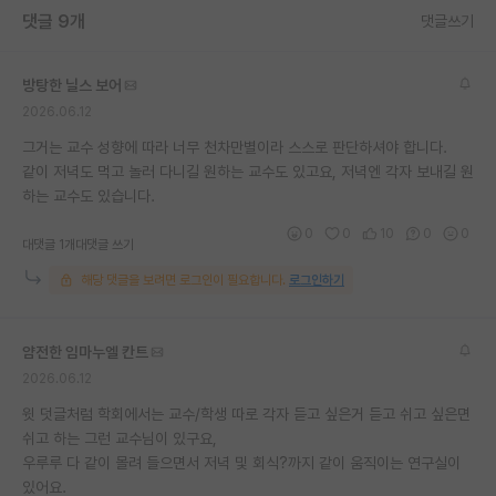
댓글 9개
댓글쓰기
재팬라운지 🌸
방탕한 닐스 보어
2026.06.12
그거는 교수 성향에 따라 너무 천차만별이라 스스로 판단하셔야 합니다.
같이 저녁도 먹고 놀러 다니길 원하는 교수도 있고요, 저녁엔 각자 보내길 원
하는 교수도 있습니다.
0
0
10
0
0
대댓글 1개
대댓글 쓰기
해당 댓글을 보려면 로그인이 필요합니다.
로그인하기
얌전한 임마누엘 칸트
2026.06.12
윗 덧글처럼 학회에서는 교수/학생 따로 각자 듣고 싶은거 듣고 쉬고 싶은면
쉬고 하는 그런 교수님이 있구요,
우루루 다 같이 몰려 들으면서 저녁 및 회식?까지 같이 움직이는 연구실이
있어요.