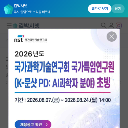
김박사넷
앱으로 보기
닫기
푸시 알림으로 소식을 빠르게
커뮤니티 홈
자유 게시판(아무개랩)
대학원생 모집
교수님과 가는 학회에서 일정 끝나면 보통 알아서 보내나
국내대학원 정보
요?
연구실&오픈랩
춤추는 피타고라스
커뮤니티
2026.06.12
9
5869
커뮤니티 홈
전체글보기
베스트 게시판
IF 명예의전당