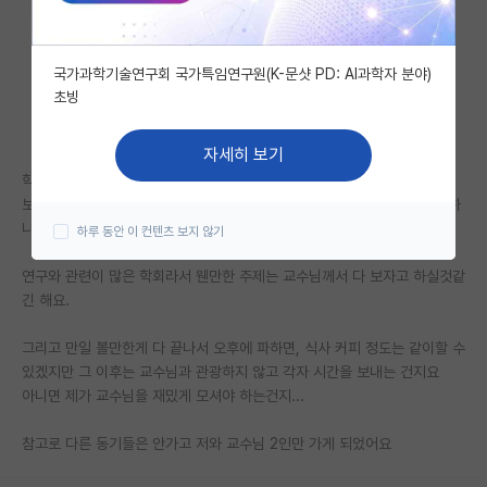
자유 게시판(아무개랩)
국가과학기술연구회 국가특임연구원(K-문샷 PD: AI과학자 분야)
미국 유학 게시판
초빙
미국 대학원 합격 후기 게시판
자세히 보기
대학원생 모집 게시판
학회 일정이 아침 9시부터 저녁 8시 막 이러던데
보통은 본인의 참여 세션이 없는 날짜라도, 처음부터 끝까지 계속 참가를 하
대학원 합격 후기 게시판
나요?
하루 동안 이 컨텐츠 보지 않기
연구실(PI) 홍보 게시판
연구와 관련이 많은 학회라서 웬만한 주제는 교수님께서 다 보자고 하실것같
긴 해요.
석박사 채용 정보 게시판
임용 정보 게시판
그리고 만일 볼만한게 다 끝나서 오후에 파하면, 식사 커피 정도는 같이할 수
있겠지만 그 이후는 교수님과 관광하지 않고 각자 시간을 보내는 건지요
학부 인턴 게시판
아니면 제가 교수님을 재밌게 모셔야 하는건지...
취업 게시판
참고로 다른 동기들은 안가고 저와 교수님 2인만 가게 되었어요
임용 후기 게시판