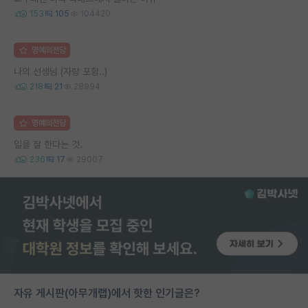
153
105
104420
명예의전당
나의 선생님 (자랑 포함..)
218
21
28994
명예의전당
일을 잘 한다는 것.
236
17
29007
자유 게시판(아무개랩)에서 핫한 인기글은?