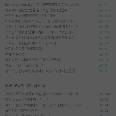
Korea University 수학, 컴퓨터과학 이학사, UC Berkeley 산업공학 대학원 공학박사가 되는 것은 쉽지 않겠죠?
11
외부에서 괜찮은 랩을 알아보는 방법 (장문주의)
275
대학원 월급 정리해준다 (공대 기준)
275
대학원생들 교수에게 가스라이팅 당한 것은 이해가 갑니다. 안타깝네요.
119
소재분야 석박사 대학원생 + 물박사들이 착각하는 거
76
석사입학예정생 분들! 제발 어느 정도 각오는 하고 오세요.
156
포스텍 억까에 대해 (동문의 학문적 아웃풋에 대한 반박)
50
교수님이 슬럼프에 빠지게 되는 과정
40
대학원 어디로 가야할까요?
5
편애 하는 방법
16
이사이트가 처음엔 정말 도움많이됐는데
14
커뮤니티는 다 쓰레기통이지
6
정보보안 연구하는 입장에선 식별가능한 사진을 올리는건 비추이긴함
6
최근 댓글이 많이 달린 글
[무료] 2026 미국 대학원 유학 스타터팩 - 가이드북 & 합격자 컨택메일 템플릿
647
미박 탑스쿨 유학이 빡세진 이유
19
혹시 이정도 스펙이면 어느정도 잡고 준비해야하나요?
14
물박사의 기준이 뭐임?
22