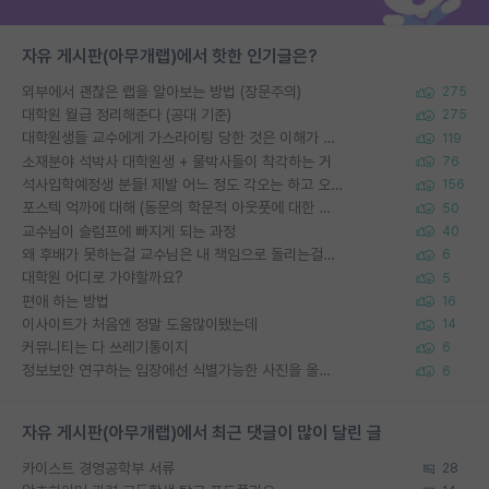
자유 게시판(아무개랩)에서 핫한 인기글은?
외부에서 괜찮은 랩을 알아보는 방법 (장문주의)
275
대학원 월급 정리해준다 (공대 기준)
275
대학원생들 교수에게 가스라이팅 당한 것은 이해가 갑니다. 안타깝네요.
119
소재분야 석박사 대학원생 + 물박사들이 착각하는 거
76
석사입학예정생 분들! 제발 어느 정도 각오는 하고 오세요.
156
포스텍 억까에 대해 (동문의 학문적 아웃풋에 대한 반박)
50
교수님이 슬럼프에 빠지게 되는 과정
40
왜 후배가 못하는걸 교수님은 내 책임으로 돌리는걸까요?
6
대학원 어디로 가야할까요?
5
편애 하는 방법
16
이사이트가 처음엔 정말 도움많이됐는데
14
커뮤니티는 다 쓰레기통이지
6
정보보안 연구하는 입장에선 식별가능한 사진을 올리는건 비추이긴함
6
자유 게시판(아무개랩)에서 최근 댓글이 많이 달린 글
카이스트 경영공학부 서류
28