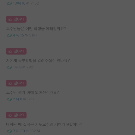
13
10
7152
김GPT
교수님들은 어떤 학생을 예뻐할까요?
4
15
5197
김GPT
저에게 공부방법을 알려주실수 있나요?
1
8
2921
김GPT
교수님 평가 아예 없어진건가요?
2
0
1211
김GPT
대학원 때 실적은 지도교수의 기여가 9할이다?
7
33
10274