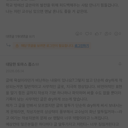
학교 밖에선 글쓴이의 발전을 위해 피드백해주는 사람 만나기 힘들겁니다.
재팬라운지 🌸
나는 저런 교수님 있으면 맨날 혼나도 좋을 거 같은데.
0
0
7
0
0
대댓글 1개
대댓글 쓰기
해당 댓글을 보려면 로그인이 필요합니다.
로그인하기
대담한 토마스 홉스
2026.06.14
글에 욕설이라던가 비난하는 내용이 있나요?그렇지 않고 단순히 dry하게 작
성되는거면 일반적이고 사무적인 글로, 지극히 정상입니다. 비언어적인 표현
을 알기 힘든 글까지 작성자 기분 하나하나 파악하며 써줄 수도 없을 뿐더러
기록이 남는 사무적인 글은 dry하게 쓰는게 맞습니다.
제가 그 글을 안봐서 모르겠지만 글의 말투가 단순히 dry하게 써서 보내시는
게 문제라면, 작성자분의 상상력이 풍부해서 교수님이 화난 말투일거야~~라
고 여기는 작성자분의 문제 or 멘탈이 너무 약함이라고 느껴집니다.
예상컨데 많은분들은 하다하다 글 말투가지고 저런다~ 너무 징징거린다고