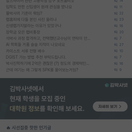
알츠하이머 관련 고등학생 탐구 포트폴리오
14
입학도 안한 신입생이 원래 관심을 받나요
11
물박사의 기준이 뭐임?
22
랩홈피에 다들 본인 사진 올리냐
23
신생랩가지말라는 이유가 있었구나
16
장학금 모은 랩비통장
20
석박사 과정 합격하고, 컨택했던교수님이 연락이 안됩니다...
7
AI 학회들 거품 슬슬 지적이 나오네요
27
카이스트 서류 전형 배수
10
DGIST 가는 방법 추천 부탁드립니다.
7
박사진학하기에 2억은 괜찮은 (?) 정도의 경제력인가요
16
근데 여기는 왜 그렇게 SPK를 물어보는거임?
9
🔥 시선집중 핫한 인기글