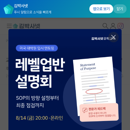
김박사넷
앱으로 보기
닫기
푸시 알림으로 소식을 빠르게
커뮤니티 홈
자유 게시판(아무개랩)
대학원생 모집
교수님 지도 스타일에 대한 의견을 표출해도 되는걸까요?
국내대학원 정보
후회하는 프리모 레비
연구실&오픈랩
2026.06.14
14
2147
커뮤니티
커뮤니티 홈
전체글보기
베스트 게시판
IF 명예의전당