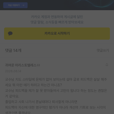
PI 전용 게시판
카카오 계정과 연동하여 게시글에 달린
인문사회 계열 게시판
댓글 알람, 소식등을 빠르게 받아보세요
특수/전문대학원 게시판
카카오로 시작하기
반도체/AI 게시판
장학금/장학생 게시판
댓글 14개
댓글쓰기
학술 정보 게시판
귀여운 아리스토텔레스
홍보 게시판
2026.06.14
커리어
교수님 지도 스타일에 문제가 없어 보이는데 설마 글로 피드백은 살살 해주
세요 뭐 이런 얘기 하려고 하는건 아니죠?
유학교육
교수님 피드백을 제가 잘 못 받아들여서 고민이 됩니다 하는 정도는 괜찮은
거 같아요.
이벤트
졸업하고 사회 나가서 혼날때마다 퇴사할게 아니라면
피드백이 자신에 대한 영구적인 평가가 아니라 개선의 기회로 보는 시각이
반도체 아카데미
생겼으면 좋겠네요.