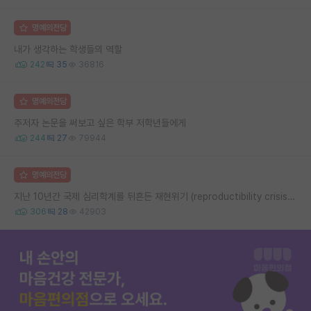
명예의전당
내가 생각하는 학생들의 역할
242
35
36816
명예의전당
주저자 논문을 써보고 싶은 학부 저학년들에게
244
27
79944
명예의전당
지난 10년간 국제 심리학계를 뒤흔든 재현위기 (reproductibility crisis) 요약 (1편)
306
28
42903