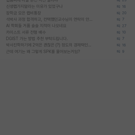
랩홈피에 다들 본인 사진 올리냐
23
신생랩가지말라는 이유가 있었구나
16
장학금 모은 랩비통장
20
석박사 과정 합격하고, 컨택했던교수님이 연락이 안됩니다...
7
AI 학회들 거품 슬슬 지적이 나오네요
27
카이스트 서류 전형 배수
10
DGIST 가는 방법 추천 부탁드립니다.
7
박사진학하기에 2억은 괜찮은 (?) 정도의 경제력인가요
16
근데 여기는 왜 그렇게 SPK를 물어보는거임?
9