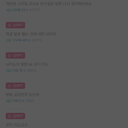
개천용 스타일 교수님 연구실은 입학 다시 생각해보세요
68
21
20170
김GPT
학생 잘못 뽑는 것에 대한 넋두리
174
46
19370
김GPT
시키는거 잘함 vs 자기 주도
0
12
5605
김GPT
정말 궁금한게 있는데
0
2
1685
김GPT
우리 지도교수