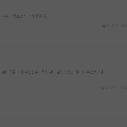
요 교수가 목표면 연고가 좋을 듯
0
0
학과 옆대학들 마다 수능점수 1.5개 차이 남짓이었던 과거도 뚜렸했으니.
0
0