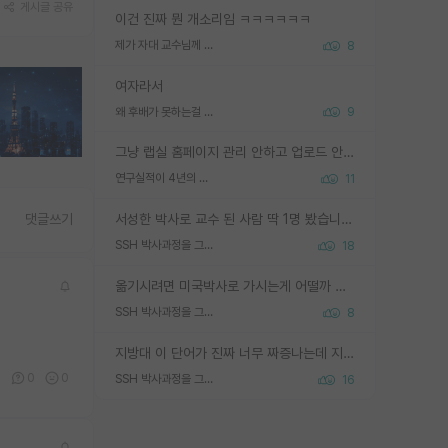
게시글 공유
이건 진짜 뭔 개소리임 ㅋㅋㅋㅋㅋㅋ
제가 자대 교수님께 무례하게 행동한 걸까요?
8
여자라서
왜 후배가 못하는걸 교수님은 내 책임으로 돌리는걸까요?
9
그냥 랩실 홈페이지 관리 안하고 업로드 안한거 아님?
연구실적이 4년의 공백이 있는거 어떻게 생각하냐
11
서성한 박사로 교수 된 사람 딱 1명 봤습니다. 근데 지방대 박사로 교수된 거는 기적이 일어나야되요. 서성한 학부부터여도 빡센게 교수임용일텐데 지방대박사로 무슨 교수가 되나요...... 중소기업/중견기업 팀장급/연구소장급이나 될거 같네요.
댓글쓰기
SSH 박사과정을 그만두고 지방대 박사로 옮기면 교수의 꿈은 끝일까요?
18
옮기시려면 미국박사로 가시는게 어떨까 싶네요. 교수가 꿈이면 미국박사 하고 미국교수 까지 같이 노리시는게 기회가 많지 않을까요?
SSH 박사과정을 그만두고 지방대 박사로 옮기면 교수의 꿈은 끝일까요?
8
지방대 이 단어가 진짜 너무 짜증나는데 지방대면 다 그냥 쓰레기인가요? 무슨 말 같지도 않은 댓글들이 있는건지??? 지방에도 충분히 좋은 대학 많고 충분히 잘하는 교수님들 많습니다 포항공대 4개 IST 대표 지거국들 여기 모두 다 지방에 있고 여기 출신들 중에 교수하는 분들 적지 않습니다 지거국 출신이 무슨 교수를 하냐?라고 생각할 사람들 많은데 상위 대표 지거국에 아웃라이어들 많습니다 결국 개인의 연구역량과 실적이 중요합니다 이 역량을 펼치는데 있어서 지도교수와의 합도 중요합니다. 그리고 경력이 필요하면 해외포닥까지 다녀오세요
0
0
0
SSH 박사과정을 그만두고 지방대 박사로 옮기면 교수의 꿈은 끝일까요?
16