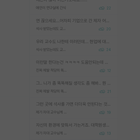
애인이 연구실에 간식
22
연 끊으세요...어차피 기업으로 간 제자 어떻게 못합니다. 기업에서는 교수들 사기꾼으로 보는 시선도 강하고, 앞에서나 교수님하고 떠받들어주지 많이 무시합니다. 영향력도 0에 수렴합니다. 그리고 생각해보십시오. 석사로 기업간 제자가 무슨 힘이 있다고 과제를 달라고 합니까? 말만 교수지 무능력자라고 생각합니다. 세금이 아깝습니다.
석사 받았는데도 교수랑 연락한다.
20
우리 교수도 나한테 이러던데... 현업에 대해 이해가 전혀 없고, 자기 말이면 다 되는 줄 알고. 학위동안 지도는 커녕 잡일만 시켜놓고 이제와서 주기적으로 연락 없으면 싸가지 없는 제자가 되버림.
석사 받았는데도 교수랑 연락한다.
24
이런말 한다는건 ㅋㅋㅋㅋ 도움안되는데 도움되는 척하는 멍청한 선배들이 우리 나가면 너 어떡하냐 ㅇㅈㄹ 하고 나가면 후배들이 이런말 하더라 ㅎㅎㅎ
진짜 제발 적당히 똑똑한 박사과정이라도 위에 있었으면..
12
그.. 니가 좀 똑똑해질 생각도 좀 해봐.. 뭔 연구를 선배랑 계속 같이할 생각을하냐 박사과정이
진짜 제발 적당히 똑똑한 박사과정이라도 위에 있었으면..
21
그런 곳에 석사를 가면 더더욱 안된다는 것을 깨달으시면 된겁니다!
제가 자대 교수님께 무례하게 행동한 걸까요?
19
자신의 환경에 맞춰서 가는거죠. 대학원생분이 질투하셔서 그러시는건 아닐지..
제가 자대 교수님께 무례하게 행동한 걸까요?
13