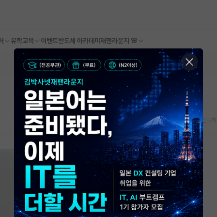
어
유학교육
이벤트
반도체 아카데미
재팬라운지 🌸
스크랩
신고하