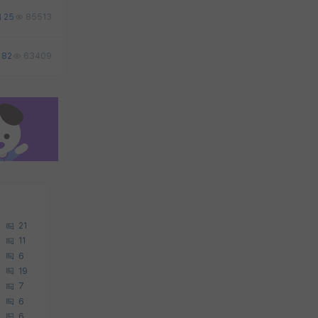
25
85513
82
63409
21
11
6
19
7
6
6