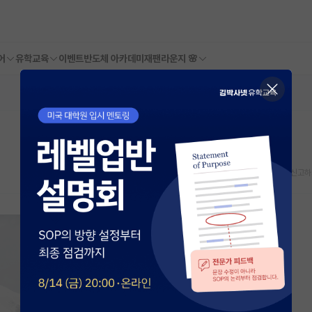
어
유학교육
이벤트
반도체 아카데미
재팬라운지 🌸
스크랩
신고하