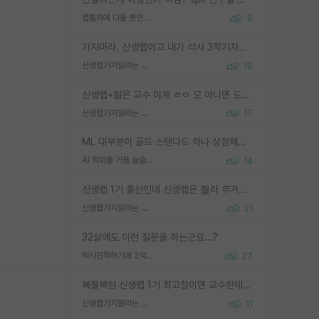
랩홈피에 다들 본인 사진 올리냐
9
가지마라. 신생랩이고 내가 석사 3학기차인데 최고참인데 나도 아무것도 모르는데 교수가 후배들 왜 논문 교육 안시키냐. 논문 왜 안 써오냐 닦달한다
신생랩가지말라는 이유가 있었구나
19
신생랩+젊은 교수 이게 ㄹㅇ 모 아니면 도인듯.
신생랩가지말라는 이유가 있었구나
17
ML 대부분이 골드 스탠다드 하나 상정해놓고 (벤치마크 데이터셋이 여러 개면 여러 개 상정) 그거 얼마나 잘 맞추나 싸움임 가끔 번뜩이는 설계 철학을 보여주는 논문들도 있지만 대부분 그거 성적 얼마나 더 올리느라에 혈안이 되어 있는 측면이 잇음
AI 학회들 거품 슬슬 지적이 나오네요
14
신생랩 1기 출신인데 신생랩은 줠라 무거운 바벨 같은거임. 들면 대박인데 못들면 깔려 죽음. 아무도 알려주지 않는 환경에서 자생해야하지만, 일단 살아남았다면 그 어떤 사람보다 악착같고 생존력 높은 사람으로 거듭날 수 있음
신생랩가지말라는 이유가 있었구나
21
32살에도 이런 질문을 하는군요...?
박사진학하기에 2억은 괜찮은 (?) 정도의 경제력인가요
27
복불복임 신생랩 1기 최고참이면 교수한테 직접 지도받는 시간이 매우 많음 제대로 된 교수라면 말이지 그게 아니라면 그냥 넌 해방 불가능한 노예 1호에 감점쓰레기통이 되는거고
신생랩가지말라는 이유가 있었구나
11