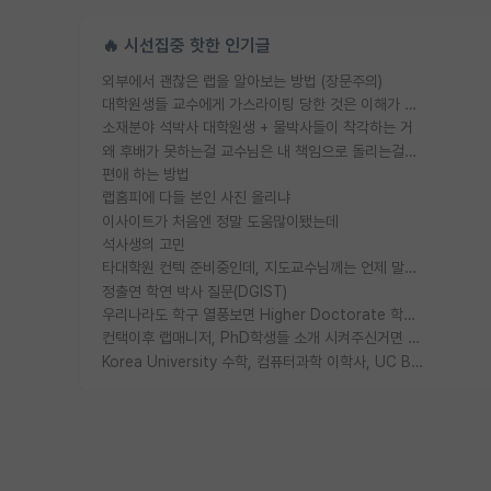
🔥 시선집중 핫한 인기글
외부에서 괜찮은 랩을 알아보는 방법 (장문주의)
대학원생들 교수에게 가스라이팅 당한 것은 이해가 갑니다. 안타깝네요.
소재분야 석박사 대학원생 + 물박사들이 착각하는 거
왜 후배가 못하는걸 교수님은 내 책임으로 돌리는걸까요?
편애 하는 방법
랩홈피에 다들 본인 사진 올리냐
이사이트가 처음엔 정말 도움많이됐는데
석사생의 고민
타대학원 컨텍 준비중인데, 지도교수님께는 언제 말씀드려야 할까요?
정출연 학연 박사 질문(DGIST)
우리나라도 학구 열풍보면 Higher Doctorate 학위가 필요하다고 봅니다.
컨택이후 랩매니저, PhD학생들 소개 시켜주신거면 거의 컨펌에 가깝나요?
Korea University 수학, 컴퓨터과학 이학사, UC Berkeley 산업공학 대학원 공학박사가 되는 것은 쉽지 않겠죠?