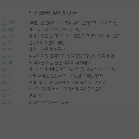
최근 댓글이 많이 달린 글
[무료] 2026 미국 대학원 유학 스타터팩 - 가이드북 & 합격자 컨택메일 템플릿
278
미박 탑스쿨 유학이 빡세진 이유
120
혹시 이정도 스펙이면 어느정도 잡고 준비해야하나요?
77
물박사의 기준이 뭐임?
7
장학금 모은 랩비통장
17
석박사 과정 합격하고, 컨택했던교수님이 연락이 안됩니다...
13
AI 학회들 거품 슬슬 지적이 나오네요
16
박사진학하기에 2억은 괜찮은 (?) 정도의 경제력인가요
2
SPK 대학원 현실적으로 가능한 스펙인가요?
2
근데 여기는 왜 그렇게 SPK를 물어보는거임?
2
석사가 1저자 논문 가져가는게 흔한건가요?
4
면접 복장
2
편입생 학부연구생 질문
11