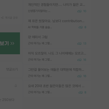
개인적인 경험들이지만.... 나이가 젊은 교수일수록 꼰대라는 가면을 쓴 채로 무례함을 행동하는 경우가 거의 90% 정도였음. 나이가 어린데 다른 또래들과 달리 명예, 권력, 재력까지 얻었으니 세상 다 가진 기분이겠지. 오히러 나이 든 교수들이 행동과 말을 더 조심하시더라.
신생랩가지말라는 이유가 있었구나
10
게시글 공유
쟤 뮤온 썼잖아요. 님보다 contribution많음
AI 학회들 거품 슬슬 지적이 나오네요
8
걍 애라서 그럼
근데 여기는 왜 그렇게 SPK를 물어보는거임?
13
아직 모르잖아. 나도 그 나이때에는 모르고 평가 받고 안심하고 싶었어.
근데 여기는 왜 그렇게 SPK를 물어보는거임?
16
댓글쓰기
그런걸 물어보는 애들은 대학원에 적합하지 않다
근데 여기는 왜 그렇게 SPK를 물어보는거임?
16
요새 20대 초반 젊은이들은 많은 것에서 가성비를 따지더라고요. 내가 이 정도 인풋을 넣었을 때 그만큼 아웃풋이 나올 것인가? 사실 아웃풋이 인풋 대비 리니어하게 나오지 않는 영역을 시도하기 싫어한다는 느낌입니다.
근데 여기는 왜 그렇게 SPK를 물어보는거임?
8
 250보다