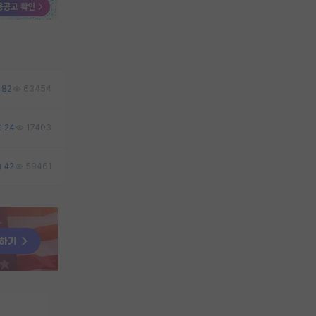
82
63454
24
17403
42
59461