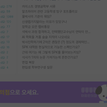
카이스트 경영공학부 서류
278
알츠하이머 관련 고등학생 탐구 포트폴리오
59
물박사의 기준이 뭐임?
1388
신생랩가지말라는 이유가 있었구나
120
장학금 모은 랩비통장
77
석박사 과정 합격하고, 컨택했던교수님이 연락이 안됩니다...
7
AI 학회들 거품 슬슬 지적이 나오네요
17
박사진학하기에 2억은 괜찮은 (?) 정도의 경제력인가요
13
SPK 대학원 현실적으로 가능한 스펙인가요?
16
근데 여기는 왜 그렇게 SPK를 물어보는거임?
2
석사가 1저자 논문 가져가는게 흔한건가요?
2
면접 복장
2
편입생 학부연구생 질문
4